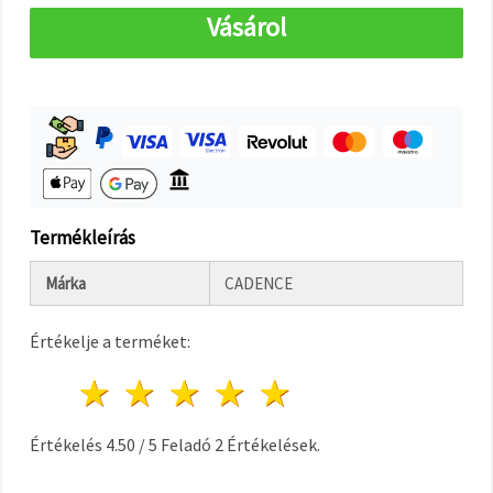
"Mentés"
gombra
Vásárol
kattintva.
Fogadja
el
mindet
Beállítások
Termékleírás
Márka
CADENCE
Értékelje a terméket:
1 csillag
2 csillagok
3 csillagok
4 csillagok
5 csillagok
Értékelés
4.50
/
5
Feladó
2
Értékelések.