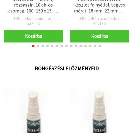
rózsaszín, 10 db-os
készlet fa nyéllel, vegyes
csomag, 100–150 x 15–20
méret: 18 mm, 22 mm, 24
mm, hobbi, kézműves,
mm
SKU (leltári azonosító):
SKU (leltári azonosító):
dekor és scrapbooking
415336
502150
projektekhez
Kosárba
Kosárba
BÖNGÉSZÉSI ELŐZMÉNYEID