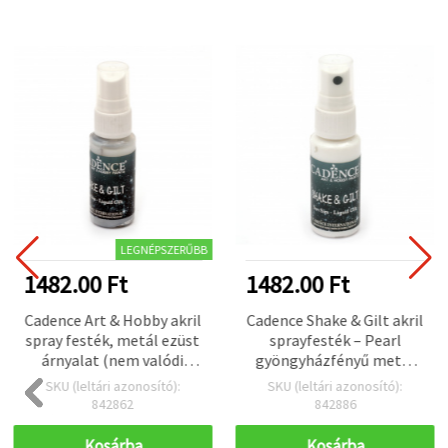
LEGNÉPSZERŰBB
1482.00 Ft
1482.00 Ft
Cadence Art & Hobby akril
Cadence Shake & Gilt akril
spray festék, metál ezüst
sprayfesték – Pearl
árnyalat (nem valódi
gyöngyházfényű metál
ezüst), rázd és fújd
hatás, többfelületű hobbi
SKU (leltári azonosító):
SKU (leltári azonosító):
szórópalack – fémes
és DIY művészeti spray
842862
842886
csillogás kézműves, DIY
fához, papírhoz,
és dekorációs
műanyaghoz, vászonhoz
Kosárba
Kosárba