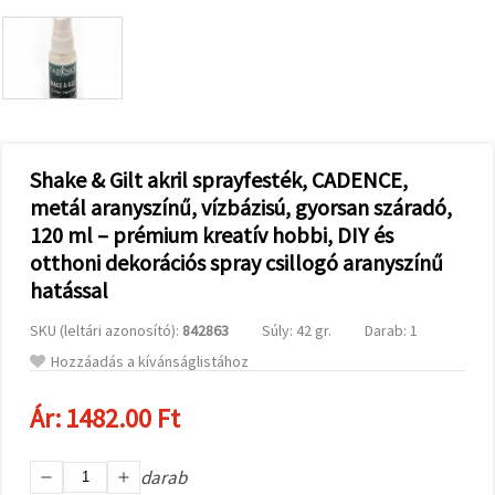
valamint
relevánsabb
tartalmat
és
hirdetéseket
jelenítsünk
meg,
beleértve
analitikai és
marketingpartnereink
Shake & Gilt akril sprayfesték, CADENCE,
segítségével
metál aranyszínű, vízbázisú, gyorsan száradó,
is.
120 ml – prémium kreatív hobbi, DIY és
Az "Összes
elfogadása"
otthoni dekorációs spray csillogó aranyszínű
gombra
kattintva
hatással
elfogadhatja
az összes
SKU (leltári azonosító):
842863
Súly: 42 gr.
Darab: 1
sütit, vagy
a
Hozzáadás a kívánságlistához
Beállításokban
megadhatja
preferenciáit
Ár:
1482.00 Ft
az adott
típusú sütik
kiválasztásával
darab
és a