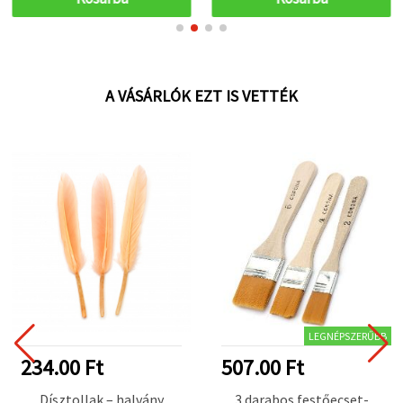
projektekhez
és egyebekhez, gyorsan
száradó
A VÁSÁRLÓK EZT IS VETTÉK
LEGNÉPSZERŰBB
234.00 Ft
507.00 Ft
Dísztollak – halvány
3 darabos festőecset-