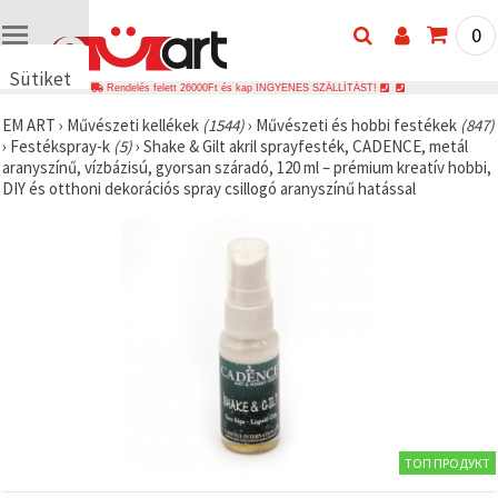
0
Sütiket
Rendelés felett 26000Ft és kap INGYENES SZÁLLÍTÁST!
használunk
EM ART
›
Művészeti kellékek
(1544)
›
Művészeti és hobbi festékek
(847)
🍪 Cookie-
›
Festékspray-k
(5)
›
Shake & Gilt akril sprayfesték, CADENCE, metál
kat és
aranyszínű, vízbázisú, gyorsan száradó, 120 ml – prémium kreatív hobbi,
hasonló
DIY és otthoni dekorációs spray csillogó aranyszínű hatással
technológiákat
használunk
annak
érdekében,
hogy
biztosítsuk
a weboldal
megfelelő
működését,
javítsuk az
Ön
felhasználói
élményét,
és az Ön
hozzájárulásával
elemezzük
ТОП ПРОДУКТ
a
forgalmat,