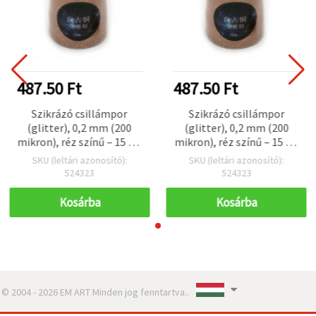
487.50 Ft
487.50 Ft
Szikrázó csillámpor
Szikrázó csillámpor
(glitter), 0,2 mm (200
(glitter), 0,2 mm (200
mikron), réz színű – 15 ml
mikron), réz színű – 15 ml
(kb. 12 g)
(kb. 12 g)
SKU (leltári azonosító):
SKU (leltári azonosító):
524323
524323
Kosárba
Kosárba
© 2004 - 2026 EM ART Minden jog fenntartva..