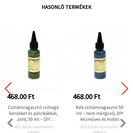
HASONLÓ TERMÉKEK
468.00 Ft
468.00 Ft
Csillámragasztó csillogó
Kék csillámragasztó 50
körökkel és pálcikákkal,
ml – nem mérgező, DIY
zöld, 50 ml – DIY
kézműves és hobbi
kézműves és hobbi
dekorációhoz
SKU (leltári azonosító):
SKU (leltári azonosító):
projektekhez
506942
506910