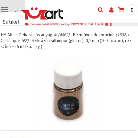
0
Sütiket
Rendelés felett 26000Ft és kap INGYENES SZÁLLÍTÁST!
használunk
EM ART
›
Dekorációs anyagok
(4862)
›
Kézműves dekorációk
(1592)
›
🍪 Cookie-
Csillámpor
(68)
›
Szikrázó csillámpor (glitter), 0,2 mm (200 mikron), réz
kat és
színű – 15 ml (kb. 12 g)
hasonló
technológiákat
használunk
annak
érdekében,
hogy
biztosítsuk
a weboldal
megfelelő
működését,
javítsuk az
Ön
felhasználói
élményét,
és az Ön
hozzájárulásával
elemezzük
a
forgalmat,