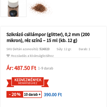
valamint
relevánsabb
tartalmat
és
hirdetéseket
jelenítsünk
meg,
beleértve
analitikai és
Szikrázó csillámpor (glitter), 0,2 mm (200
marketingpartnereink
mikron), réz színű – 15 ml (kb. 12 g)
segítségével
is.
SKU (leltári azonosító):
524323
Súly: 12 gr.
Darab: 1
Az "Összes
elfogadása"
Hozzáadás a kívánságlistához
gombra
kattintva
elfogadhatja
Ár:
487.50 Ft
1-9 darab
az összes
sütit, vagy
a
KEDVEZMÉNYEK
Beállításokban
MENNYISÉGHEZ
megadhatja
preferenciáit
az adott
- 20
390.00 Ft
%
10 darab +
típusú sütik
kiválasztásával
és a