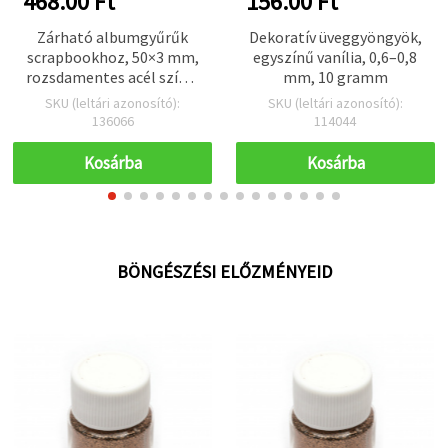
468.00 Ft
156.00 Ft
Zárható albumgyűrűk
Dekoratív üveggyöngyök,
scrapbookhoz, 50×3 mm,
egyszínű vanília, 0,6–0,8
rozsdamentes acél színű,
mm, 10 gramm
4 db
SKU (leltári azonosító):
SKU (leltári azonosító):
136066
114044
Kosárba
Kosárba
BÖNGÉSZÉSI ELŐZMÉNYEID