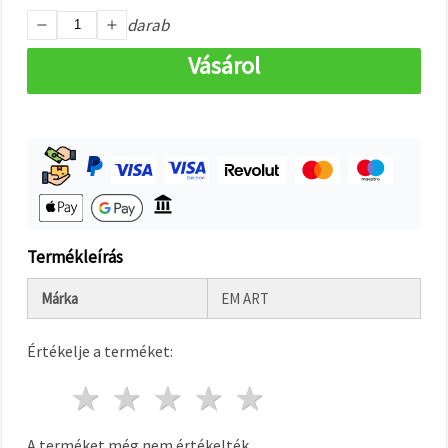
"Mentés"
gombra
darab
kattintva.
Vásárol
Fogadja
el
mindet
Beállítások
Termékleírás
Márka
EM ART
Értékelje a terméket:
1 csillag
2 csillagok
3 csillagok
4 csillagok
5 csillagok
A terméket még nem értékelték.