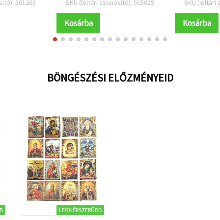
sító): 501263
SKU (leltári azonosító): 505829
SKU (leltári
hez és DIY
modellezéshez és
jektekhez
dekorációhoz
Kosárba
Kosárba
BÖNGÉSZÉSI ELŐZMÉNYEID
B
LEGNÉPSZERŰBB