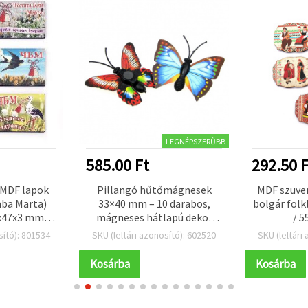
LEGNÉPSZERŰBB
585.00 Ft
292.50 F
 MDF lapok
Pillangó hűtőmágnesek
MDF szuve
aba Marta)
33×40 mm – 10 darabos,
bolgár folk
x47x3 mm,
mágneses hátlapú dekor
/ 
om – 10 db
szett fehértáblához,
sító): 801534
SKU (leltári azonosító): 602520
SKU (leltári
szekrényhez, kézműves
hobbikhoz és otthoni
Kosárba
Kosárba
dekorációhoz