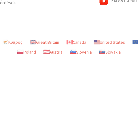
EM ART a You
Kérdések
Κύπρος
Great Britain
Canada
United States
Poland
Austria
Slovenia
Slovakia