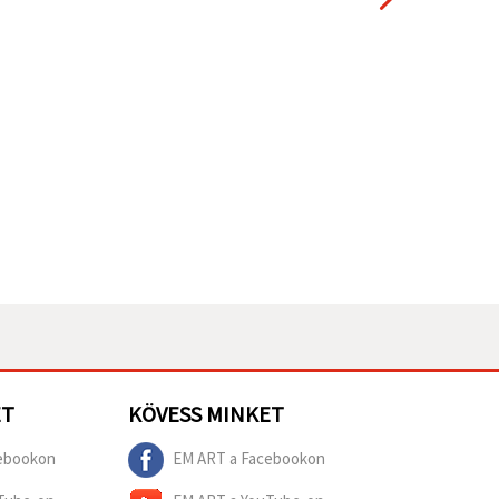
ET
KÖVESS MINKET
ebookon
EM ART a Facebookon