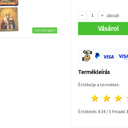
darab
Vásárol
ТОП ПРОДУКТ
Termékleírás
Értékelje a terméket:
1 csill
2 c
Értékelés
4.34
/
5
Feladó