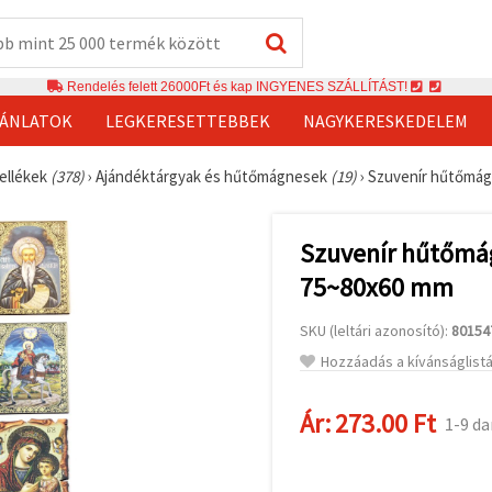
Rendelés felett 26000Ft és kap INGYENES SZÁLLÍTÁST!
JÁNLATOK
LEGKERESETTEBBEK
NAGYKERESKEDELEM
ellékek
(378)
›
Ajándéktárgyak és hűtőmágnesek
(19)
›
Szuvenír hűtőmág
Szuvenír hűtőmág
75~80x60 mm
SKU (leltári azonosító):
80154
Hozzáadás a kívánságlist
Ár:
273.00 Ft
1-9 da