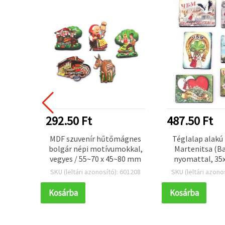
292.50 Ft
487.50 Ft
ágnes,
MDF szuvenír hűtőmágnes
Téglalap alakú
ívumos
bolgár népi motívumokkal,
Martenitsa (B
/ MIX
vegyes / 55~70 x 45~80 mm
nyomattal, 35
vegyes tartal
 601205
SKU (leltári azonosító): 601208
SKU (leltári azono
Kosárba
Kosárba