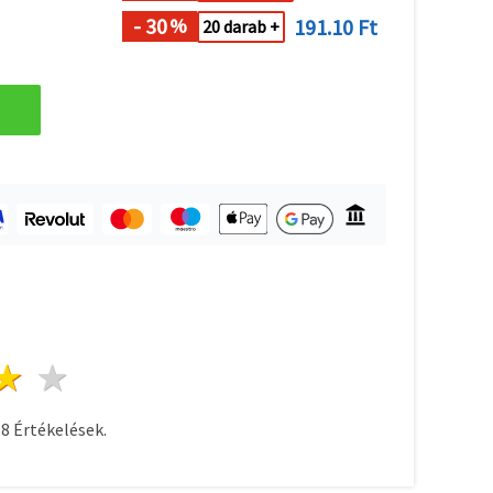
- 30
191.10 Ft
%
20 darab +
ag
sillagok
3 csillagok
4 csillagok
5 csillagok
38
Értékelések.