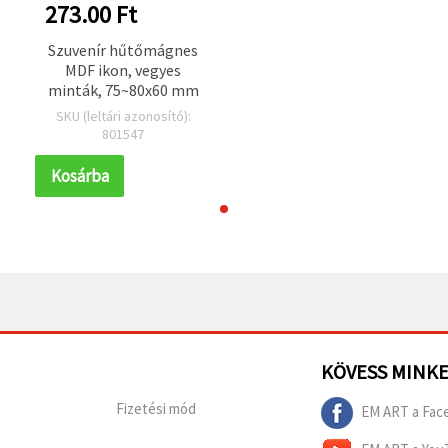
273.00 Ft
Szuvenír hűtőmágnes
MDF ikon, vegyes
minták, 75~80x60 mm
SKU (leltári azonosító):
801547
Kosárba
KÖVESS MINK
Fizetési mód
EM ART a Fac