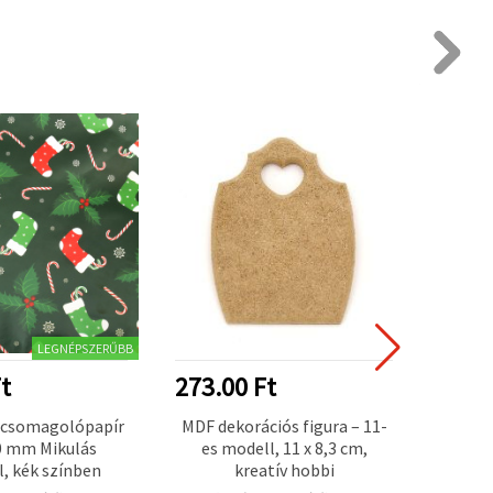
LEGNÉPSZERŰBB
t
273.00 Ft
702.
 csomagolópapír
MDF dekorációs figura – 11-
Cell
0 mm Mikulás
es modell, 11 x 8,3 cm,
, kék színben
kreatív hobbi
viss
mikron