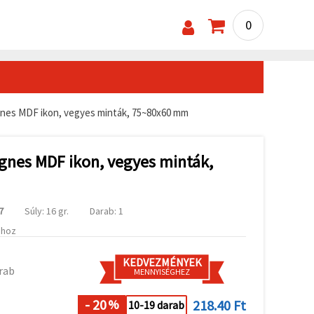
0
nes MDF ikon, vegyes minták, 75~80x60 mm
nes MDF ikon, vegyes minták,
7
Súly: 16 gr.
Darab: 1
ához
KEDVEZMÉNYEK
rab
MENNYISÉGHEZ
- 20
218.40 Ft
%
10-19 darab