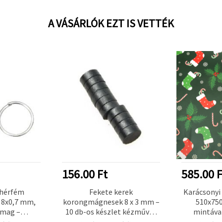
A VÁSÁRLÓK EZT IS VETTÉK
156.00 Ft
585.00 F
ehérfém
Fekete kerek
Karácsonyi
, 8x0,7 mm,
korongmágnesek 8 x 3 mm –
510x75
omag –
10 db-os készlet kézműves
mintával
tlen az
hobbihoz, DIY projektekhez,