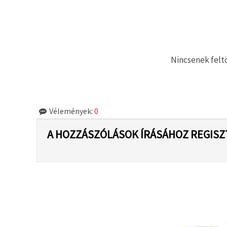
"Mentés"
gombra
kattintva.
Fogadja
el
Nincsenek feltö
mindet
Beállítások
Vélemények:
0
A HOZZÁSZÓLÁSOK ÍRÁSÁHOZ REGISZ