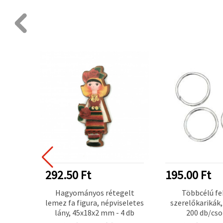
292.50 Ft
195.00 Ft
medál,
Hagyományos rétegelt
Többcélú f
5×20×2
lemez fa figura, népviseletes
szerelőkarikák
10 db
lány, 45x18x2 mm - 4 db
200 db/cs
elengedhete