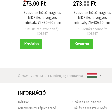
273.00 Ft
273.00 Ft
Szuvenír hűtőmágnes
Szuvenír hűtőmágnes
MDF ikon, vegyes
MDF ikon, vegyes
minták, 75~80x60 mm
minták, 75~80x60 mm
SKU (leltári azonosító):
SKU (leltári azonosító):
801547
801547
Kosárba
Kosárba
© 2004 - 2026 EM ART Minden jog fenntartva..
INFORMÁCIÓ
Rólunk
Szállítás és fizetés
Adatvédelmi tájékoztató
Elállás és visszaküldés