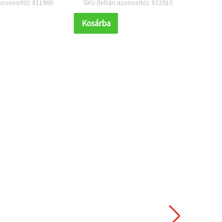
 azonosító): 811900
SKU (leltári azonosító): 832910
SKU (l
Kosárba
Kosár