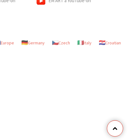
Tube-on
EM ART a YouTube-on
Europe
Germany
Czech
Italy
Croatian