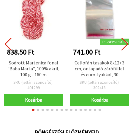
LEGNÉPSZERŰBB
838.50 Ft
741.00 Ft
Sodrott Martenica fonal
Cellofán tasakok 8x12+3
“Baba Marta“, 100% akril,
cm, öntapadó zárófüllel
100 g - 160 m
és euro-lyukkal, 30
mikron - 200 db-os
SKU (leltári azonosító):
SKU (leltári azonosító):
csomag
401299
302418
Kosárba
Kosárba
BÖNGÉSZÉSI ELŐZMÉNYEID