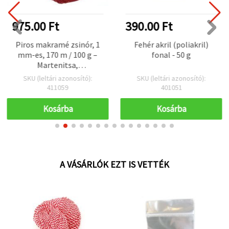
975.00 Ft
390.00 Ft
Piros makramé zsinór, 1
Fehér akril (poliakril)
mm-es, 170 m / 100 g –
fonal - 50 g
Martenitsa,
ékszerkészítés és
SKU (leltári azonosító):
SKU (leltári azonosító):
dekoráció
411059
401051
Kosárba
Kosárba
A VÁSÁRLÓK EZT IS VETTÉK