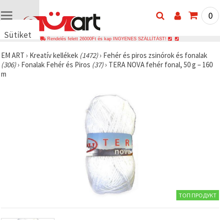
0
Sütiket
Rendelés felett 26000Ft és kap INGYENES SZÁLLÍTÁST!
használunk
EM ART
›
Kreatív kellékek
(1472)
›
Fehér és piros zsinórok és fonalak
🍪 Cookie-
(306)
›
Fonalak Fehér és Piros
(37)
›
TERA NOVA fehér fonal, 50 g – 160
kat és
m
hasonló
technológiákat
használunk
annak
érdekében,
hogy
biztosítsuk
a weboldal
megfelelő
működését,
javítsuk az
Ön
felhasználói
élményét,
és az Ön
hozzájárulásával
ТОП ПРОДУКТ
elemezzük
a
forgalmat,