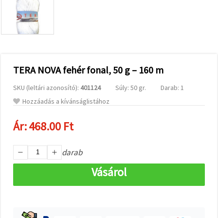
valamint
relevánsabb
tartalmat
és
hirdetéseket
jelenítsünk
meg,
beleértve
analitikai és
TERA NOVA fehér fonal, 50 g – 160 m
marketingpartnereink
segítségével
SKU (leltári azonosító):
401124
Súly: 50 gr.
Darab: 1
is.
Hozzáadás a kívánságlistához
Az "Összes
elfogadása"
gombra
Ár:
468.00 Ft
kattintva
elfogadhatja
az összes
sütit, vagy
darab
a
Beállításokban
Vásárol
megadhatja
preferenciáit
az adott
típusú sütik
kiválasztásával
és a