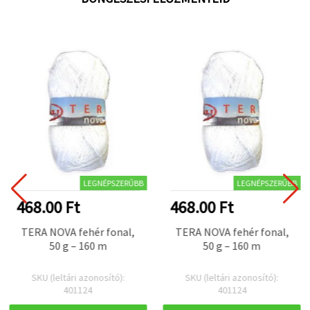
LEGNÉPSZERŰBB
LEGNÉPSZERŰBB
468.00 Ft
468.00 Ft
TERA NOVA fehér fonal,
TERA NOVA fehér fonal,
50 g – 160 m
50 g – 160 m
SKU (leltári azonosító):
SKU (leltári azonosító):
401124
401124