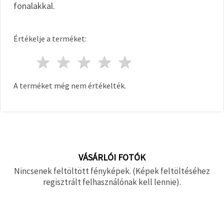
fonalakkal.
Értékelje a terméket:
1 csillag
2 csillagok
3 csillagok
4 csillagok
5 csillagok
A terméket még nem értékelték.
VÁSÁRLÓI FOTÓK
Nincsenek feltöltött fényképek. (Képek feltöltéséhez
regisztrált felhasználónak kell lennie).