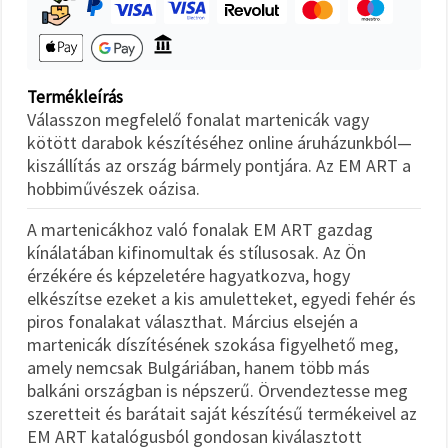
"Mentés"
gombra
kattintva.
Fogadja
Termékleírás
el
Válasszon megfelelő fonalat martenicák vagy
mindet
kötött darabok készítéséhez online áruházunkból—
kiszállítás az ország bármely pontjára. Az EM ART a
Beállítások
hobbiművészek oázisa.
A martenicákhoz való fonalak EM ART gazdag
kínálatában kifinomultak és stílusosak. Az Ön
érzékére és képzeletére hagyatkozva, hogy
elkészítse ezeket a kis amuletteket, egyedi fehér és
piros fonalakat választhat. Március elsején a
martenicák díszítésének szokása figyelhető meg,
amely nemcsak Bulgáriában, hanem több más
balkáni országban is népszerű. Örvendeztesse meg
szeretteit és barátait saját készítésű termékeivel az
EM ART katalógusból gondosan kiválasztott