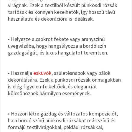
virágnak. Ezek a textilből készült pünkösdi rózsák
tartósak és könnyen kezelhetők, így hosszú távú
használatra és dekorációra is ideálisak.
• Helyezze a csokrot fekete vagy aranyszínű
üvegvázába, hogy hangsúlyozza a bordó szín
gazdagságát, és luxus hangulatot teremtsen.
• Használja
esküvők
, születésnapok vagy bálok
dekorálására. Ezek a pünkösdi rózsák önmagukban
is elég figyelemfelkeltőek, és eleganciát
kölcsönöznek bármilyen eseménynek.
• Hozzon létre gazdag és változatos kompozíciót,
ha a bordó színű pünkösdi rózsákat más színű és
formájú textilvirágokkal, például rózsákkal,