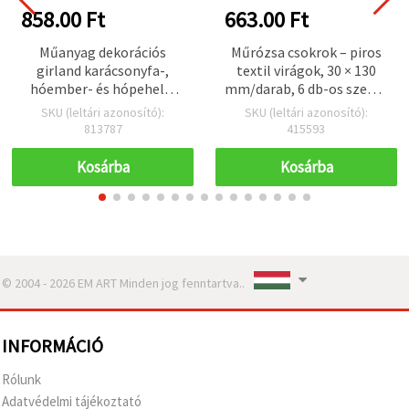
858.00 Ft
663.00 Ft
Műanyag dekorációs
Műrózsa csokrok – piros
girland karácsonyfa-,
textil virágok, 30 × 130
hóember- és hópehely-
mm/darab, 6 db-os szett |
motívumokkal, arany
Textil rózsák DIY
SKU (leltári azonosító):
SKU (leltári azonosító):
szín, 15 mm x 2,7 m
hobbihoz,
813787
415593
virágkompozíciókhoz,
esküvői és otthoni
Kosárba
Kosárba
dekorációhoz
© 2004 - 2026 EM ART Minden jog fenntartva..
INFORMÁCIÓ
Rólunk
Adatvédelmi tájékoztató