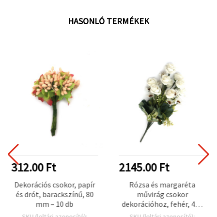
HASONLÓ TERMÉKEK
312.00 Ft
2145.00 Ft
Dekorációs csokor, papír
Rózsa és margaréta
és drót, barackszínű, 80
művirág csokor
mm – 10 db
dekorációhoz, fehér, 420
mm – 10 ág
SKU (leltári azonosító):
SKU (leltári azonosító):