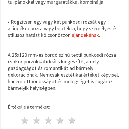
tulipánokkal vagy margarétákkal kombinálja.
• Rögzítsen egy vagy két pünkösdi rózsát egy
ajándékdobozra vagy borítékra, hogy személyes és
stílusos hatást kölcsönözzön
ajándékának
.
A 25x120 mm-es bordó színű textil pünkösdi rózsa
csokor porzókkal ideális kiegészítő, amely
gazdagságot és romantikát ad bármely
dekorációnak. Nemcsak esztétikai értéket képvisel,
hanem otthonosságot és melegséget is sugároz
bármelyik helyiségben.
Értékelje a terméket:
1 csillag
2 csillagok
3 csillagok
4 csillagok
5 csillagok