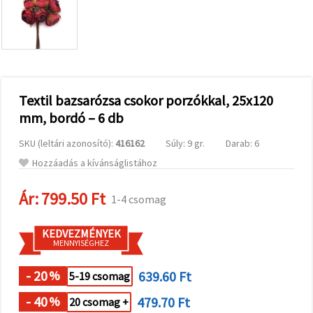
valamint
relevánsabb
tartalmat
és
hirdetéseket
jelenítsünk
meg,
beleértve
analitikai és
Textil bazsarózsa csokor porzókkal, 25x120
marketingpartnereink
mm, bordó – 6 db
segítségével
is.
SKU (leltári azonosító):
416162
Súly: 9 gr.
Darab: 6
Az "Összes
elfogadása"
Hozzáadás a kívánságlistához
gombra
kattintva
elfogadhatja
Ár:
799.50 Ft
1-4 csomag
az összes
sütit, vagy
a
KEDVEZMÉNYEK
Beállításokban
MENNYISÉGHEZ
megadhatja
preferenciáit
az adott
- 20
639.60 Ft
%
5-19 csomag
típusú sütik
kiválasztásával
- 40
479.70 Ft
%
20 csomag +
és a