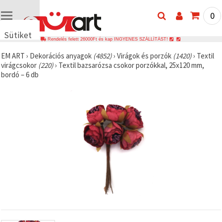
0
Sütiket
Rendelés felett 26000Ft és kap INGYENES SZÁLLÍTÁST!
használunk
EM ART
›
Dekorációs anyagok
(4852)
›
Virágok és porzók
(1420)
›
Textil
🍪 Cookie-
virágcsokor
(220)
›
Textil bazsarózsa csokor porzókkal, 25x120 mm,
kat és
bordó – 6 db
hasonló
technológiákat
használunk
annak
érdekében,
hogy
biztosítsuk
a weboldal
megfelelő
működését,
javítsuk az
Ön
felhasználói
élményét,
és az Ön
hozzájárulásával
elemezzük
a
forgalmat,