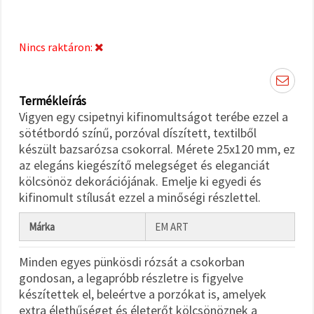
"Mentés"
gombra
kattintva.
Nincs raktáron:
Fogadja
el
mindet
Termékleírás
Vigyen egy csipetnyi kifinomultságot terébe ezzel a
Beállítások
sötétbordó színű, porzóval díszített, textilből
készült bazsarózsa csokorral. Mérete 25x120 mm, ez
az elegáns kiegészítő melegséget és eleganciát
kölcsönöz dekorációjának. Emelje ki egyedi és
kifinomult stílusát ezzel a minőségi részlettel.
Márka
EM ART
Minden egyes pünkösdi rózsát a csokorban
gondosan, a legapróbb részletre is figyelve
készítettek el, beleértve a porzókat is, amelyek
extra élethűséget és életerőt kölcsönöznek a