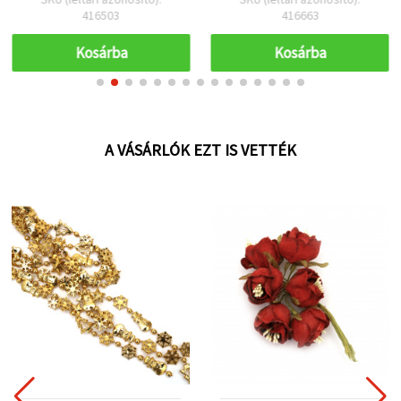
416503
416663
Kosárba
Kosárba
A VÁSÁRLÓK EZT IS VETTÉK