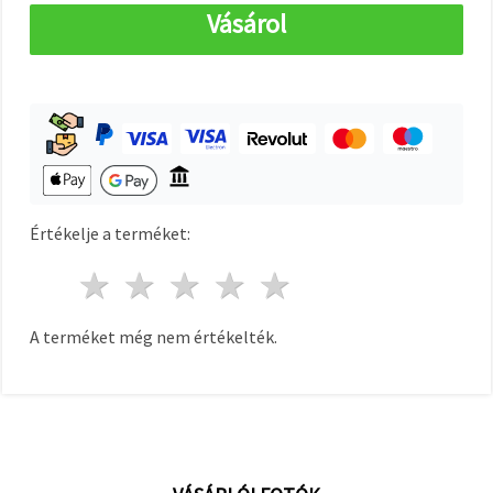
"Mentés"
Vásárol
gombra
kattintva.
Fogadja
el
mindet
Beállítások
Értékelje a terméket:
1 csillag
2 csillagok
3 csillagok
4 csillagok
5 csillagok
A terméket még nem értékelték.