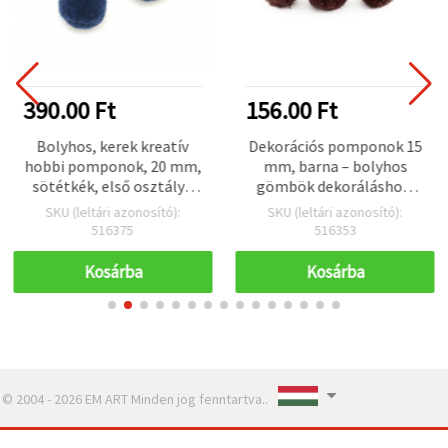
390.00 Ft
156.00 Ft
Bolyhos, kerek kreatív
Dekorációs pomponok 15
hobbi pomponok, 20 mm,
mm, barna – bolyhos
sötétkék, első osztályú
gömbök dekoráláshoz,
minőség – 50 db
DIY kézműves, applikáció
SKU (leltári azonosító):
SKU (leltári azonosító):
és scrapbooking, 20
516375
516353
darabos készlet
Kosárba
Kosárba
© 2004 - 2026 EM ART Minden jog fenntartva..