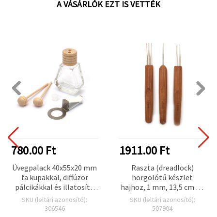
A VÁSÁRLÓK EZT IS VETTÉK
780.00 Ft
1911.00 Ft
Üvegpalack 40x55x20 mm
Raszta (dreadlock)
fa kupakkal, diffúzor
horgolótű készlet
pálcikákkal és illatosító
hajhoz, 1 mm, 13,5 cm - 3
klipszel – DIY hobbi
db
SKU (leltári azonosító):
SKU (leltári azonosító):
kézműves kellék
306546
507904