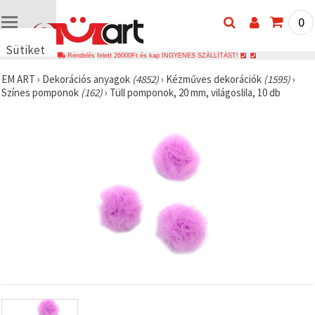
0
Sütiket
Rendelés felett 26000Ft és kap INGYENES SZÁLLÍTÁST!
használunk
EM ART
›
Dekorációs anyagok
(4852)
›
Kézműves dekorációk
(1595)
›
🍪 Cookie-
Színes pomponok
(162)
›
Tüll pomponok, 20 mm, világoslila, 10 db
kat és
hasonló
technológiákat
használunk
annak
érdekében,
hogy
biztosítsuk
a weboldal
megfelelő
működését,
javítsuk az
Ön
felhasználói
élményét,
és az Ön
hozzájárulásával
elemezzük
a
forgalmat,