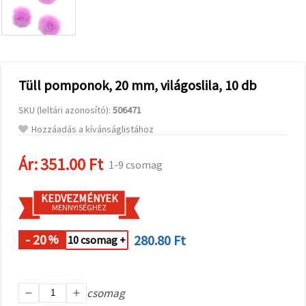
valamint
relevánsabb
tartalmat
és
hirdetéseket
jelenítsünk
meg,
Tüll pomponok, 20 mm, világoslila, 10 db
beleértve
analitikai és
marketingpartnereink
SKU (leltári azonosító):
506471
segítségével
is.
Hozzáadás a kívánságlistához
Az "Összes
elfogadása"
Ár:
351.00 Ft
1-9 csomag
gombra
kattintva
elfogadhatja
KEDVEZMÉNYEK
az összes
MENNYISÉGHEZ
sütit, vagy
a
Beállításokban
- 20
280.80 Ft
%
10 csomag +
megadhatja
preferenciáit
az adott
típusú sütik
kiválasztásával
csomag
és a