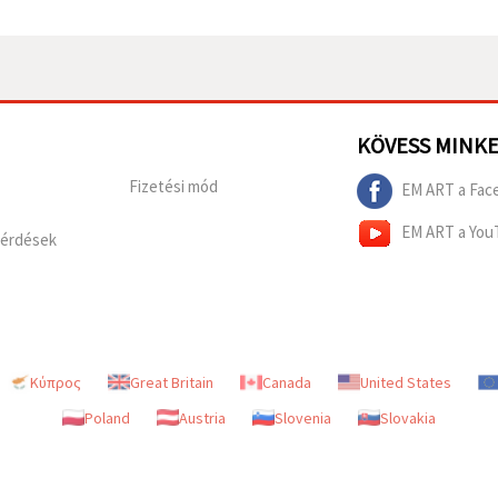
KÖVESS MINK
Fizetési mód
EM ART a Fac
EM ART a You
Kérdések
Κύπρος
Great Britain
Canada
United States
Poland
Austria
Slovenia
Slovakia