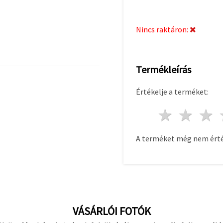
Nincs raktáron:
Termékleírás
Értékelje a terméket:
1 csill
2 c
A terméket még nem érté
VÁSÁRLÓI FOTÓK