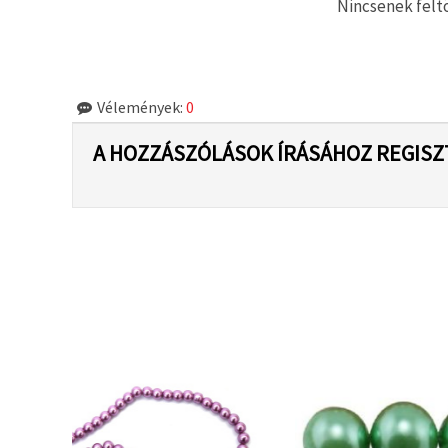
"Mentés"
Nincsenek feltö
gombra
kattintva.
Fogadja
Vélemények:
0
el
mindet
A HOZZÁSZÓLÁSOK ÍRÁSÁHOZ REGISZ
Beállítások