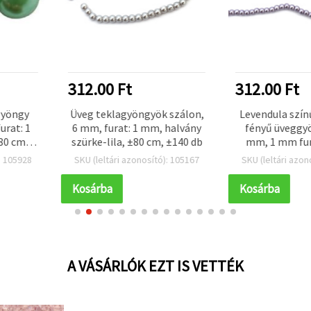
312.00 Ft
390.00 F
yök szálon,
Levendula színű gyöngyház
Sárgad
mm, halvány
fényű üveggyöngy szál, 4
gyöng
 cm, ±140 db
mm, 1 mm furat, ±80 cm
üveggyöngy
(~216 db) –
fura
sító): 105167
SKU (leltári azonosító): 105901
SKU (leltári
ékszerkészítéshez,
ékszer
kézműves nyakláncokhoz,
kiegészí
Kosárba
Kosárba
karkötőkhöz és
kézműves p
dekorációkhoz
cm 
A VÁSÁRLÓK EZT IS VETTÉK