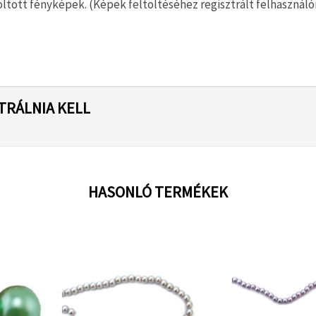
ltött fényképek. (Képek feltöltéséhez regisztrált felhasználón
TRÁLNIA KELL
HASONLÓ TERMÉKEK