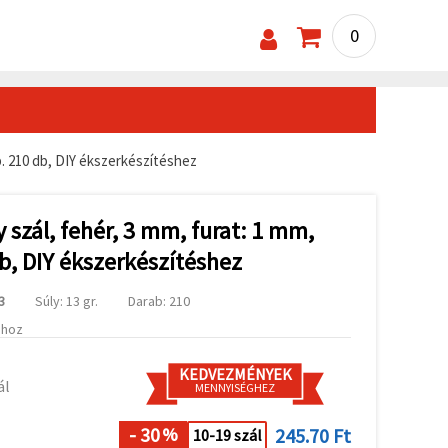
0
b. 210 db, DIY ékszerkészítéshez
szál, fehér, 3 mm, furat: 1 mm,
b, DIY ékszerkészítéshez
3
Súly: 13 gr.
Darab: 210
ához
KEDVEZMÉNYEK
ál
MENNYISÉGHEZ
- 30
245.70 Ft
%
10-19 szál