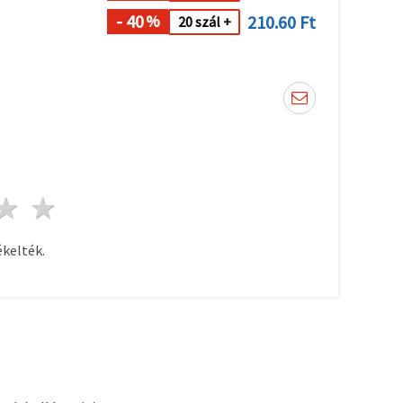
- 40
210.60 Ft
%
20 szál +
ag
sillagok
3 csillagok
4 csillagok
5 csillagok
kelték.