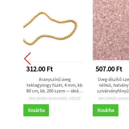
312.00 Ft
507.00 Ft
ngy, 6
Aranyszínű üveg
Üveg díszítő sz
asztell
teklagyöngy füzér, 4 mm, kb.
nélkül, halvány
00 db)
80 cm, kb. 200 szem — ideális
szivárványfényű
ünnepi dekorációhoz és
50 g
 121081
SKU (leltári azonosító): 105225
SKU (leltári azono
ékszerkészítéshez
Kosárba
Kosárba