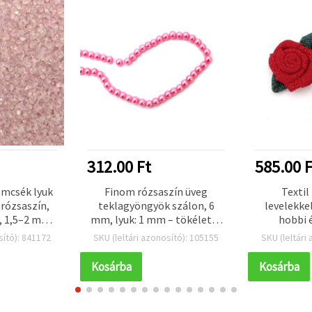
312.00 Ft
585.00 F
emcsék lyuk
Finom rózsaszín üveg
Textil
 rózsaszín,
teklagyöngyök szálon, 6
levelekkel
, 1,5–2 mm,
mm, lyuk: 1 mm – tökéletes
hobbi 
ékszerkészítéshez,
projekt
sító): 841172
SKU (leltári azonosító): 105155
SKU (leltári
kiegészítőkhöz és
DIY/kézműves alkotásokhoz,
Kosárba
Kosárba
~80 cm (~140 db)