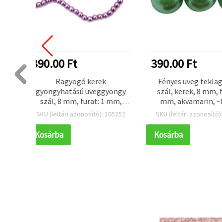
390.00 Ft
312.00 Ft
Fényes üveg teklagyöngy
Üveg teklagyöng
gyöngy
szál, kerek, 8 mm, furat: 1
6 mm, furat: 1 
1 mm,
mm, akvamarin, ~80 cm
szürke-lila, ±80
, ±110
(~110 db)
 105252
SKU (leltári azonosító): 105928
SKU (leltári azono
Kosárba
Kosárba