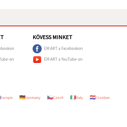
ET
KÖVESS MINKET
ebookon
EM ART a Facebookon
Tube-on
EM ART a YouTube-on
Europe
Germany
Czech
Italy
Croatian