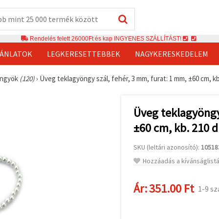
Rendelés felett 26000Ft és kap INGYENES SZÁLLÍTÁST!
JÁNLATOK
LEGKERESETTEBBEK
NAGYKERESKEDELEM
öngyök
(120)
›
Üveg teklagyöngy szál, fehér, 3 mm, furat: 1 mm, ±60 cm, k
Üveg teklagyöngy 
±60 cm, kb. 210 d
SKU (leltári azonosító):
10518
Hozzáadás a kívánságlist
Ár:
351.00 Ft
1-9 sz