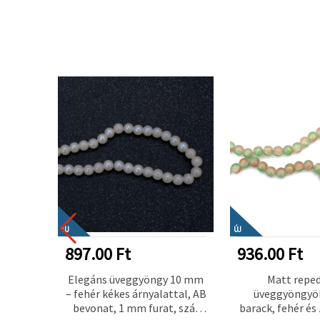
ÚJ
ÚJ
897.00 Ft
936.00 Ft
zat
Elegáns üveggyöngy 10 mm
Matt repe
mm –
– fehér kékes árnyalattal, AB
üveggyöngyö
ál ~100
bevonat, 1 mm furat, szál
barack, fehér és 