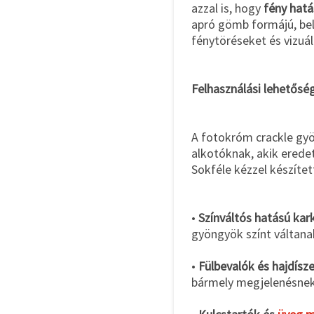
azzal is, hogy
fény hatá
apró gömb formájú, bel
fénytöréseket és vizuá
Felhasználási lehetős
A fotokróm crackle gy
alkotóknak, akik erede
Sokféle kézzel készítet
•
Színváltós hatású kar
gyöngyök színt váltanak
•
Fülbevalók és hajdísz
bármely megjelenésnek