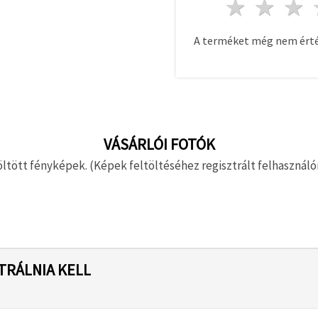
1 csill
2 c
A terméket még nem érté
VÁSÁRLÓI FOTÓK
ltött fényképek. (Képek feltöltéséhez regisztrált felhasználón
TRÁLNIA KELL