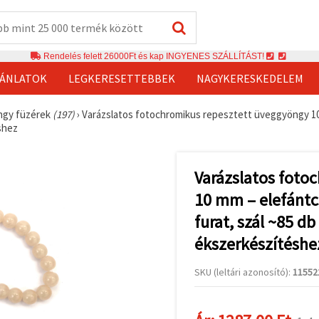
Rendelés felett 26000Ft és kap INGYENES SZÁLLÍTÁST!
JÁNLATOK
LEGKERESETTEBBEK
NAGYKERESKEDELEM
gy füzérek
(197)
›
Varázslatos fotochromikus repesztett üveggyöngy 10 m
shez
Varázslatos foto
10 mm – elefántc
furat, szál ~85 db
ékszerkészítéshe
SKU (leltári azonosító):
11552