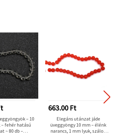
ÚJ
t
663.00 Ft
1287
veggyöngyök – 10
Elegáns utánzat jáde
Fotok
– fehér hatású
üveggyöngy 10 mm – élénk
(crack
t ~ 80 db –
narancs, 1 mm lyuk, szálon
1 