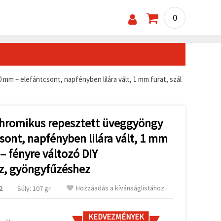
0
m – elefántcsont, napfényben lilára vált, 1 mm furat, szál
chromikus repesztett üveggyöngy
sont, napfényben lilára vált, 1 mm
 – fényre változó DIY
z, gyöngyfűzéshez
Hozzáadás a kívánságlistához
2
Súly: 107 gr.
KEDVEZMÉNYEK