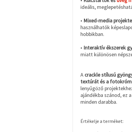
•
Kulcstartók és
üveg 
ideális, meglepetéshatá
•
Mixed-media projekte
használhatók képeslap
hobbikban.
•
Interaktív ékszerek g
miatt különösen népsze
A
crackle stílusú gyöng
textúrát és a fotokróm
lenyűgöző projektekhez
ajándékba szánod, ez a
minden darabba.
Értékelje a terméket: