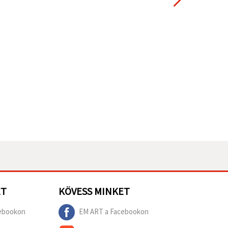
ET
KÖVESS MINKET
ebookon
EM ART a Facebookon