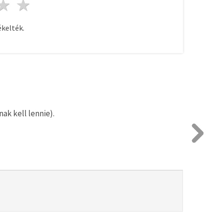
ag
sillagok
3 csillagok
4 csillagok
5 csillagok
kelték.
ak kell lennie).