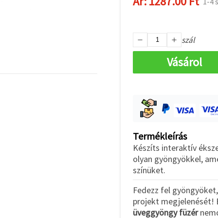
Ár:
1287.00 Ft
1-4 
szál
Vásárol
Termékleírás
Készíts interaktív éks
olyan gyöngyökkel, am
színüket.
Fedezz fel gyöngyöket,
projekt megjelenését! 
üveggyöngy füzér
nemcs