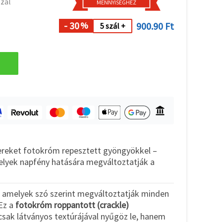
szál
MENNYISÉGHEZ
- 30
900.90 Ft
%
5 szál +
zereket fotokróm repesztett gyöngyökkel –
elyek napfény hatására megváltoztatják a
 amelyek szó szerint megváltoztatják minden
Ez a
fotokróm roppantott (crackle)
ak látványos textúrájával nyűgöz le, hanem