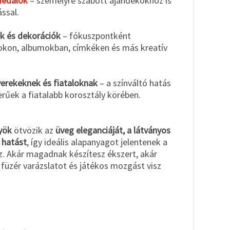
medálok
– személyre szabott ajándékokhoz is
ssal.
k és dekorációk
– fókuszpontként
okon, albumokban, címkéken és más kreatív
yerekeknek és fiataloknak
– a színváltó hatás
rűek a fiatalabb korosztály körében.
yök
ötvözik az
üveg eleganciáját, a látványos
 hatást
, így ideális alapanyagot jelentenek a
. Akár magadnak készítesz ékszert, akár
 füzér varázslatot és játékos mozgást visz