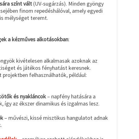
sára színt vált
(UV-sugárzás). Minden gyöngy
sejében finom repedéshálóval, amely egyedi
lis mélységet teremt.
égek a kézműves alkotásokban
:
öngyök kivételesen alkalmasak azoknak az
tiséget és játékos fényhatást keresnek.
t projektben felhasználhatók, például:
kötők és nyakláncok
– napfény hatására a
, így az ékszer dinamikus és izgalmas lesz.
ek
– művészi, kissé misztikus hangulatot adnak
.