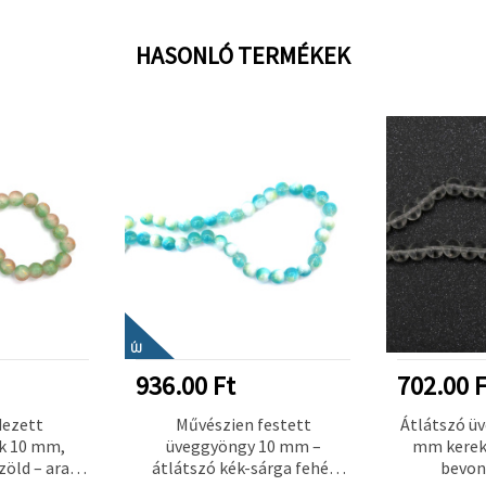
HASONLÓ TERMÉKEK
ÚJ
936.00 Ft
702.00 F
dezett
Művészien festett
Átlátszó ü
k 10 mm,
üveggyöngy 10 mm –
mm kerek 
zöld – arany
átlátszó kék-sárga fehér
bevona