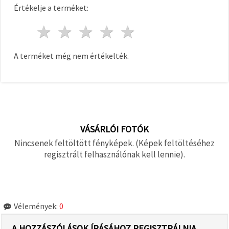
Értékelje a terméket:
1 csillag
2 csillagok
3 csillagok
4 csillagok
5 csillagok
A terméket még nem értékelték.
VÁSÁRLÓI FOTÓK
Nincsenek feltöltött fényképek. (Képek feltöltéséhez
regisztrált felhasználónak kell lennie).
Vélemények:
0
A HOZZÁSZÓLÁSOK ÍRÁSÁHOZ REGISZTRÁLNIA