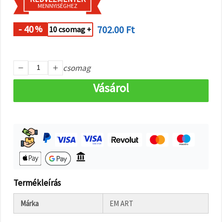
"Mentés"
MENNYISÉGHEZ
gombra
kattintva.
- 40
702.00 Ft
%
10 csomag +
Fogadja
el
mindet
csomag
Beállítások
Vásárol
Termékleírás
Márka
EM ART