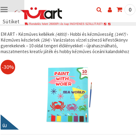
0
Sütiket
Rendelés felett 26000Ft és kap INGYENES SZÁLLÍTÁST!
használunk
EM ART
›
Kézműves kellékek
(4893)
›
Hobbi és kézművesség
(1447)
›
🍪 Cookie-
Kézműves készletek
(284)
›
Varázslatos vízzel színező kifestőkönyv
kat és
gyerekeknek – 10 oldal tengeri élőlényekkel – újrahasználható,
hasonló
maszatmentes kreatív játék és hobby kézműves óceáni kalandokhoz
technológiákat
használunk
annak
érdekében,
-30%
hogy
biztosítsuk
a weboldal
megfelelő
működését,
javítsuk az
Ön
felhasználói
élményét,
és az Ön
hozzájárulásával
elemezzük
ÚJ
a
forgalmat,