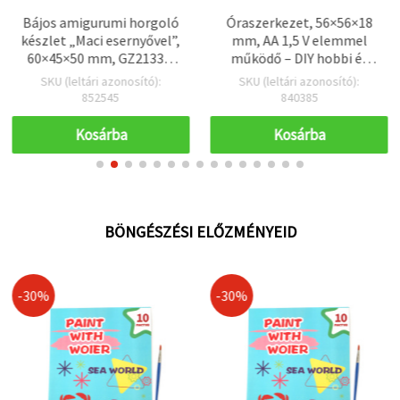
Bájos amigurumi horgoló
Óraszerkezet, 56×56×18
készlet „Maci esernyővel”,
mm, AA 1,5 V elemmel
60×45×50 mm, GZ2133 –
működő – DIY hobbi és
Kreatív horgolás DIY
kézműves projektekhez
SKU (leltári azonosító):
SKU (leltári azonosító):
projekt, tökéletes kézzel
852545
840385
készült ajándéknak és
otthondekorációnak
Kosárba
Kosárba
BÖNGÉSZÉSI ELŐZMÉNYEID
-30%
-30%