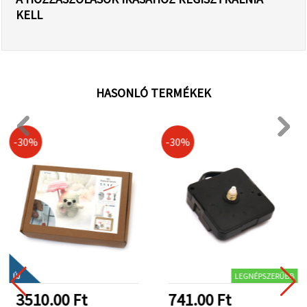
KELL
HASONLÓ TERMÉKEK
-30%
-30%
LEGNÉPSZERŰBB
ÚJ
3510.00 Ft
741.00 Ft