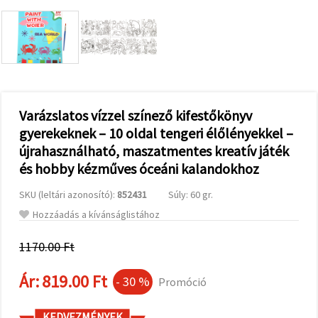
valamint
relevánsabb
tartalmat
és
hirdetéseket
jelenítsünk
meg,
beleértve
analitikai és
marketingpartnereink
Varázslatos vízzel színező kifestőkönyv
segítségével
gyerekeknek – 10 oldal tengeri élőlényekkel –
is.
újrahasználható, maszatmentes kreatív játék
Az "Összes
elfogadása"
és hobby kézműves óceáni kalandokhoz
gombra
kattintva
elfogadhatja
SKU (leltári azonosító):
852431
Súly: 60 gr.
az összes
Hozzáadás a kívánságlistához
sütit, vagy
a
Beállításokban
1170.00 Ft
megadhatja
preferenciáit
az adott
Ár:
819.00 Ft
- 30 %
Promóció
típusú sütik
kiválasztásával
és a
KEDVEZMÉNYEK