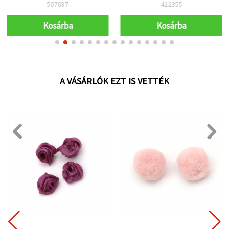
tökéletes kezdőknek és
kézműves hobby
507687
412355
hobbi alkotóknak
projektekhez
Kosárba
Kosárba
A VÁSÁRLÓK EZT IS VETTÉK