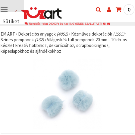
0
Sütiket
Rendelés felett 26000Ft és kap INGYENES SZÁLLÍTÁST!
használunk
EM ART
›
Dekorációs anyagok
(4852)
›
Kézműves dekorációk
(1595)
›
🍪 Cookie-
Színes pomponok
(162)
›
Világoskék tüll pomponok 20 mm – 10 db-os
kat és
készlet kreatív hobbihoz, dekorációhoz, scrapbookinghoz,
hasonló
képeslapokhoz és ajándékokhoz
technológiákat
használunk
annak
érdekében,
hogy
biztosítsuk
a weboldal
megfelelő
működését,
javítsuk az
Ön
felhasználói
élményét,
és az Ön
hozzájárulásával
elemezzük
a
forgalmat,