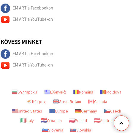
EM ART a Facebookon
EM ART a YouTube-on
KÖVESS MINKET
EM ART a Facebookon
EM ART a YouTube-on
Български
Ελληνικά
Română
Moldova
Κύπρος
Great Britain
Canada
United States
Europe
Germany
Czech
Italy
Croatian
Poland
Austria
Slovenia
Slovakia