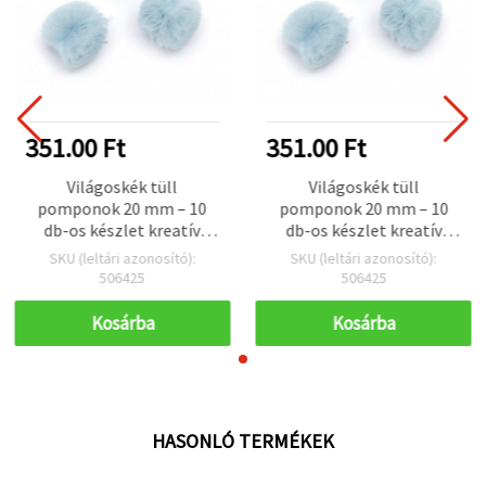
351.00 Ft
351.00 Ft
Világoskék tüll
Világoskék tüll
pomponok 20 mm – 10
pomponok 20 mm – 10
db-os készlet kreatív
db-os készlet kreatív
hobbihoz, dekorációhoz,
hobbihoz, dekorációhoz,
SKU (leltári azonosító):
SKU (leltári azonosító):
scrapbookinghoz,
scrapbookinghoz,
506425
506425
képeslapokhoz és
képeslapokhoz és
ajándékokhoz
ajándékokhoz
Kosárba
Kosárba
HASONLÓ TERMÉKEK