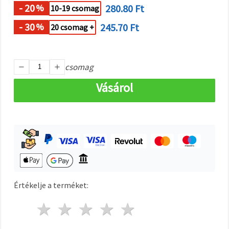
"Mentés"
- 20
280.80 Ft
%
10-19 csomag
gombra
kattintva.
- 30
245.70 Ft
%
20 csomag +
Fogadja
el
csomag
mindet
Vásárol
Beállítások
Értékelje a terméket:
1 csillag
2 csillagok
3 csillagok
4 csillagok
5 csillagok