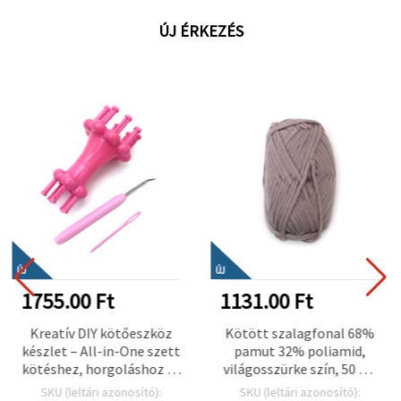
ÚJ ÉRKEZÉS
ÚJ
ÚJ
1755.00 Ft
1131.00 Ft
Kreatív DIY kötőeszköz
Kötött szalagfonal 68%
készlet – All-in-One szett
pamut 32% poliamid,
kötéshez, horgoláshoz és
világosszürke szín, 50 g –
kézműves alkotáshoz –
kötéshez és kreatív
SKU (leltári azonosító):
SKU (leltári azonosító):