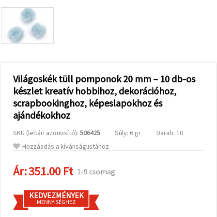
valamint
relevánsabb
tartalmat
és
hirdetéseket
jelenítsünk
meg,
beleértve
analitikai és
marketingpartnereink
Világoskék tüll pomponok 20 mm – 10 db-os
segítségével
készlet kreatív hobbihoz, dekorációhoz,
is.
scrapbookinghoz, képeslapokhoz és
Az "Összes
elfogadása"
ajándékokhoz
gombra
kattintva
elfogadhatja
SKU (leltári azonosító):
506425
Súly: 6 gr.
Darab: 10
az összes
Hozzáadás a kívánságlistához
sütit, vagy
a
Beállításokban
Ár:
351.00 Ft
1-9 csomag
megadhatja
preferenciáit
az adott
típusú sütik
KEDVEZMÉNYEK
kiválasztásával
MENNYISÉGHEZ
és a