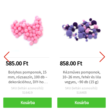
585.00 Ft
858.00 Ft
Bolyhos pomponok, 15
Kézműves pomponok,
mm, rózsaszín, 100 db –
10–26 mm, fehér és lila
dekorációhoz, DIY-hoz,
vegyes, ~90 db (15 g)
scrapbookinghoz,
SKU (leltári azonosító):
SKU (leltári azonosító):
képeslapkészítéshez és
516419
516405
gyerek kézműves
projektekhez
Kosárba
Kosárba