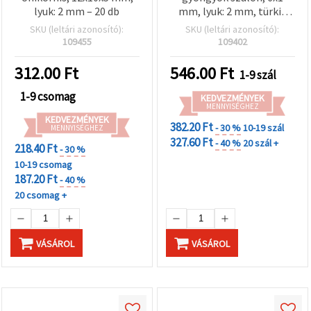
lyuk: 2 mm – 20 db
mm, lyuk: 2 mm, türkiz
aranyszínű pigmenttel,
SKU (leltári azonosító):
SKU (leltári azonosító):
~350 db
109455
109402
312.00
Ft
546.00
Ft
1-9 szál
1-9 csomag
KEDVEZMÉNYEK
MENNYISÉGHEZ
KEDVEZMÉNYEK
382.20 Ft
- 30 %
10-19 szál
MENNYISÉGHEZ
327.60 Ft
- 40 %
20 szál +
218.40 Ft
- 30 %
10-19 csomag
187.20 Ft
- 40 %
20 csomag +
VÁSÁROL
VÁSÁROL