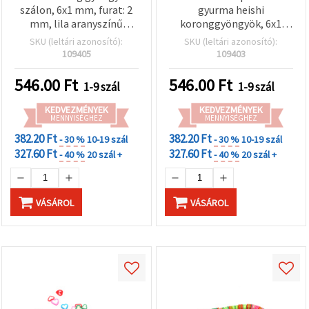
szálon, 6x1 mm, furat: 2
gyurma heishi
mm, lila aranyszínű
koronggyöngyök, 6x1
pigmenttel, kb. 350 db
mm, furat 2 mm, fekete
SKU (leltári azonosító):
SKU (leltári azonosító):
aranyszínű pigmenttel,
109405
109403
kb. 350 db
546.00
Ft
546.00
Ft
1-9 szál
1-9 szál
KEDVEZMÉNYEK
KEDVEZMÉNYEK
MENNYISÉGHEZ
MENNYISÉGHEZ
382.20 Ft
382.20 Ft
- 30 %
10-19 szál
- 30 %
10-19 szál
327.60 Ft
327.60 Ft
- 40 %
20 szál +
- 40 %
20 szál +
VÁSÁROL
VÁSÁROL