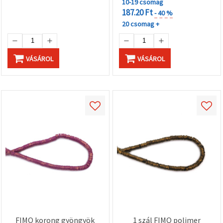
"Mentés"
10-19 csomag
gombra
187.20 Ft
- 40 %
kattintva.
20 csomag +
Fogadja
el
VÁSÁROL
VÁSÁROL
mindet
Beállítások
FIMO korong gyöngyök
1 szál FIMO polimer