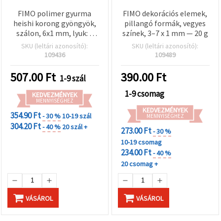
FIMO polimer gyurma
FIMO dekorációs elemek,
heishi korong gyöngyök,
pillangó formák, vegyes
szálon, 6x1 mm, lyuk: 2
színek, 3–7 x 1 mm — 20 g
mm, olívazöld, kb. 320 db
SKU (leltári azonosító):
SKU (leltári azonosító):
109436
109489
507.00
Ft
390.00
Ft
1-9 szál
1-9 csomag
KEDVEZMÉNYEK
MENNYISÉGHEZ
KEDVEZMÉNYEK
354.90 Ft
- 30 %
10-19 szál
MENNYISÉGHEZ
304.20 Ft
- 40 %
20 szál +
273.00 Ft
- 30 %
10-19 csomag
234.00 Ft
- 40 %
20 csomag +
VÁSÁROL
VÁSÁROL