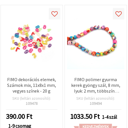
FIMO dekorációs elemek,
FIMO polimer gyurma
Számok mix, 11x8x1 mm,
kerek gyöngy szál, 8 mm,
vegyes színek - 20 g
lyuk: 2 mm, többszínű
(vegyes) – 50 db
SKU (leltári azonosító):
SKU (leltári azonosító):
109478
109494
390.00
Ft
1033.50
Ft
1-4 szál
1-9 csomag
KEDVEZMÉNYEK