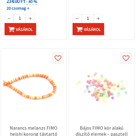
234.00 Ft
- 40 %
20 csomag +
VÁSÁROL
VÁSÁROL
Narancs melanzs FIMO
Bájos FIMO kör alakú
heishi korong távtartó
díszítő elemek – pasztell