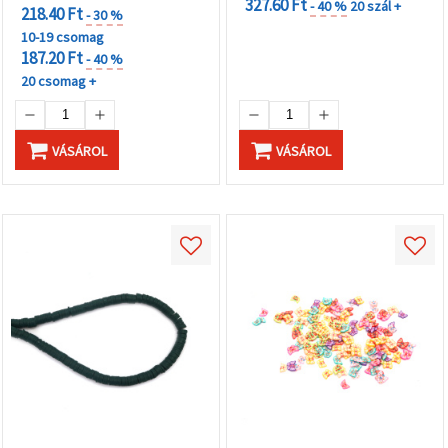
327.60 Ft
- 40 %
20 szál +
218.40 Ft
- 30 %
10-19 csomag
187.20 Ft
- 40 %
20 csomag +
VÁSÁROL
VÁSÁROL