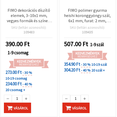
FIMO dekorációs díszítő
FIMO polimer gyurma
elemek, 3–10x1 mm,
heishi koronggyöngy szál,
vegyes formák és színek,
6x1 mm, furat: 2 mm,
gyöngyházfényű, 20 g
olívazöld, ~320 db
SKU (leltári azonosító):
SKU (leltári azonosító):
109483
109435
390.00
Ft
507.00
Ft
1-9 szál
1-9 csomag
KEDVEZMÉNYEK
MENNYISÉGHEZ
KEDVEZMÉNYEK
354.90 Ft
- 30 %
10-19 szál
MENNYISÉGHEZ
304.20 Ft
- 40 %
20 szál +
273.00 Ft
- 30 %
10-19 csomag
234.00 Ft
- 40 %
20 csomag +
VÁSÁROL
VÁSÁROL