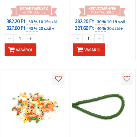
KEDVEZMÉNYEK
KEDVEZMÉNYEK
MENNYISÉGHEZ
MENNYISÉGHEZ
382.20 Ft
382.20 Ft
- 30 %
10-19 szál
- 30 %
10-19 szál
327.60 Ft
327.60 Ft
- 40 %
20 szál +
- 40 %
20 szál +
VÁSÁROL
VÁSÁROL