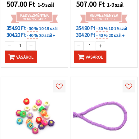
507.00
Ft
507.00
Ft
1-9 szál
1-9 szál
KEDVEZMÉNYEK
KEDVEZMÉNYEK
MENNYISÉGHEZ
MENNYISÉGHEZ
354.90 Ft
354.90 Ft
- 30 %
10-19 szál
- 30 %
10-19 szál
304.20 Ft
304.20 Ft
- 40 %
20 szál +
- 40 %
20 szál +
VÁSÁROL
VÁSÁROL