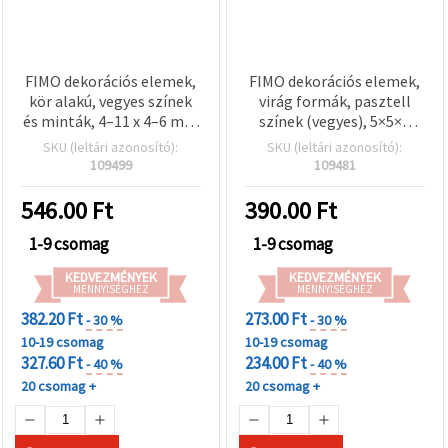
FIMO dekorációs elemek,
FIMO dekorációs elemek,
kör alakú, vegyes színek
virág formák, pasztell
és minták, 4–11 x 4–6 mm
színek (vegyes), 5×5×1
– 50 db
mm, 20 g
SKU (leltári azonosító):
SKU (leltári azonosító):
109499
109481
546.00
Ft
390.00
Ft
1-9 csomag
1-9 csomag
KEDVEZMÉNYEK
KEDVEZMÉNYEK
MENNYISÉGHEZ
MENNYISÉGHEZ
382.20 Ft
273.00 Ft
- 30 %
- 30 %
10-19 csomag
10-19 csomag
327.60 Ft
234.00 Ft
- 40 %
- 40 %
20 csomag +
20 csomag +