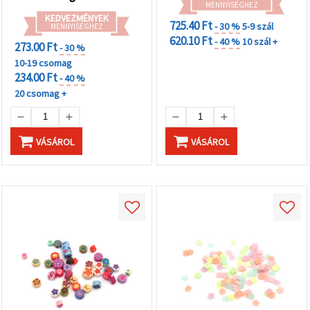
MENNYISÉGHEZ
KEDVEZMÉNYEK
725.40 Ft
- 30 %
5-9 szál
MENNYISÉGHEZ
620.10 Ft
- 40 %
10 szál +
273.00 Ft
- 30 %
10-19 csomag
234.00 Ft
- 40 %
20 csomag +
VÁSÁROL
VÁSÁROL