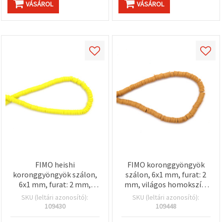
VÁSÁROL
VÁSÁROL
FIMO heishi
FIMO koronggyöngyök
koronggyöngyök szálon,
szálon, 6x1 mm, furat: 2
6x1 mm, furat: 2 mm,
mm, világos homokszín,
elektromos sárga
kb. 320 db
SKU (leltári azonosító):
SKU (leltári azonosító):
(neonsárga), kb. 320 db
109430
109448