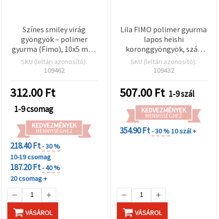
Színes smiley virág
Lila FIMO polimer gyurma
gyöngyök – polimer
lapos heishi
gyurma (Fimo), 10x5 mm,
koronggyöngyök, szál,
2 mm furat, vegyes, 20 db
6x1 mm, furat: 2 mm –
SKU (leltári azonosító):
SKU (leltári azonosító):
ideális ékszerkészítéshez,
109462
109432
kreatív hobbihoz és DIY
projektekhez, ~320 db
312.00
Ft
507.00
Ft
1-9 szál
1-9 csomag
KEDVEZMÉNYEK
MENNYISÉGHEZ
KEDVEZMÉNYEK
354.90 Ft
- 30 %
10 szál +
MENNYISÉGHEZ
218.40 Ft
- 30 %
10-19 csomag
187.20 Ft
- 40 %
20 csomag +
VÁSÁROL
VÁSÁROL