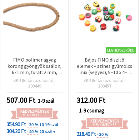
valamint
relevánsabb
tartalmat
és
hirdetéseket
jelenítsünk
meg,
beleértve
analitikai és
marketingpartnereink
LEGNÉPSZERŰBB
segítségével
is.
FIMO polimer agyag
Bájos FIMO díszítő
Az "Összes
korong gyöngyök szálon,
elemek – színes gyümölcs
elfogadása"
6x1 mm, furat: 2 mm,
mix (vegyes), 9–10 x 4–5
gombra
cappuccino színű, kb. 320
mm, furat: 2 mm –
SKU (leltári azonosító):
SKU (leltári azonosító):
kattintva
db
tökéletes vidám
elfogadhatja
109449
109457
az összes
ékszerekhez és kreatív
sütit, vagy
hobbi projektekhez – 20
507.00
Ft
312.00
Ft
1-9 szál
a
db/csomag
Beállításokban
1-9 csomag
megadhatja
KEDVEZMÉNYEK
preferenciáit
MENNYISÉGHEZ
az adott
KEDVEZMÉNYEK
354.90 Ft
- 30 %
10-19 szál
MENNYISÉGHEZ
típusú sütik
kiválasztásával
304.20 Ft
- 40 %
20 szál +
218.40 Ft
- 30 %
és a