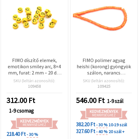
FIMO díszítő elemek,
FIMO polimer agyag
emotikon smiley arc, 8×4
heishi (korong) gyöngyök
mm, furat: 2 mm – 20 db,
szálon, narancs
vegyes
aranyszínű pigmenttel,
SKU (leltári azonosító):
SKU (leltári azonosító):
6x1 mm, furat: 2 mm, kb.
109458
109425
350 db
312.00
Ft
546.00
Ft
1-9 szál
1-9 csomag
KEDVEZMÉNYEK
MENNYISÉGHEZ
KEDVEZMÉNYEK
382.20 Ft
- 30 %
10-19 szál
MENNYISÉGHEZ
327.60 Ft
- 40 %
20 szál +
218.40 Ft
- 30 %