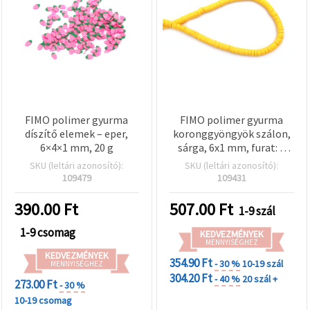
FIMO polimer gyurma
FIMO polimer gyurma
díszítő elemek – eper,
koronggyöngyök szálon,
6×4×1 mm, 20 g
sárga, 6x1 mm, furat: 2
mm, kb. 320 db
SKU (leltári azonosító):
SKU (leltári azonosító):
109479
109431
390.00
Ft
507.00
Ft
1-9 szál
1-9 csomag
KEDVEZMÉNYEK
MENNYISÉGHEZ
KEDVEZMÉNYEK
354.90 Ft
- 30 %
10-19 szál
MENNYISÉGHEZ
304.20 Ft
- 40 %
20 szál +
273.00 Ft
- 30 %
10-19 csomag