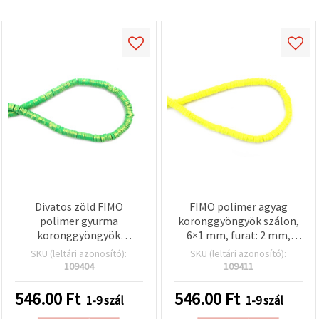
Divatos zöld FIMO
FIMO polimer agyag
polimer gyurma
koronggyöngyök szálon,
koronggyöngyök
6×1 mm, furat: 2 mm,
aranyszínű pigmenttel,
neonsárga aranyszínű
SKU (leltári azonosító):
SKU (leltári azonosító):
6x1 mm, furat: 2 mm –
pigmenttel, ~350 db
109404
109411
tökéletes
ékszerkészítéshez,
546.00
Ft
546.00
Ft
1-9 szál
1-9 szál
kiegészítőkhöz és DIY