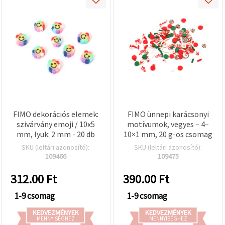
FIMO dekorációs elemek:
FIMO ünnepi karácsonyi
szivárvány emoji / 10x5
motívumok, vegyes – 4–
mm, lyuk: 2 mm - 20 db
10×1 mm, 20 g-os csomag
SKU (leltári azonosító):
SKU (leltári azonosító):
109466
109475
312.00
Ft
390.00
Ft
1-9 csomag
1-9 csomag
KEDVEZMÉNYEK
KEDVEZMÉNYEK
MENNYISÉGHEZ
MENNYISÉGHEZ