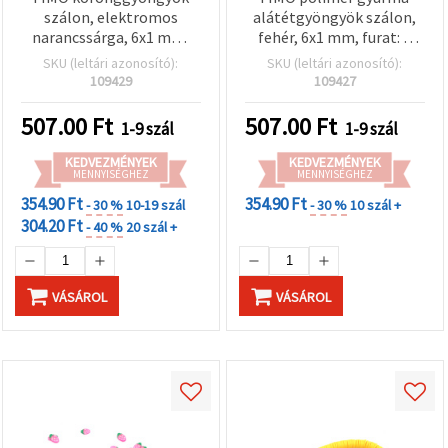
szálon, elektromos
alátétgyöngyök szálon,
narancssárga, 6x1 mm,
fehér, 6x1 mm, furat: 2
furat: 2 mm, kb. 320 db
mm, kb. 320 db/szál
SKU (leltári azonosító):
SKU (leltári azonosító):
109429
109427
507.00
Ft
507.00
Ft
1-9 szál
1-9 szál
KEDVEZMÉNYEK
KEDVEZMÉNYEK
MENNYISÉGHEZ
MENNYISÉGHEZ
354.90 Ft
354.90 Ft
- 30 %
10-19 szál
- 30 %
10 szál +
304.20 Ft
- 40 %
20 szál +
VÁSÁROL
VÁSÁROL