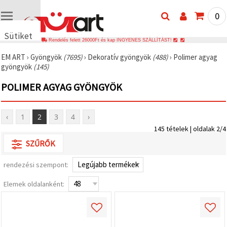
0
Sütiket
Rendelés felett 26000Ft és kap INGYENES SZÁLLÍTÁST!
használunk
EM ART
›
Gyöngyök
(7695)
›
Dekoratív gyöngyök
(488)
›
Polimer agyag
🍪 Cookie-
gyöngyök
(145)
kat és
hasonló
POLIMER AGYAG GYÖNGYÖK
technológiákat
használunk
annak
érdekében,
‹
1
2
3
4
›
hogy
biztosítsuk
145 tételek | oldalak 2/4
a weboldal
megfelelő
SZŰRŐK
működését,
javítsuk az
rendezési szempont:
Ön
felhasználói
élményét,
Elemek oldalanként:
és az Ön
hozzájárulásával
elemezzük
a
forgalmat,