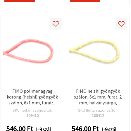
FIMO polimer agyag
FIMO heishi gyöngyök
korong (heishi) gyöngyök
szálon, 6x1 mm, furat: 2
szálon, 6x1 mm, furat: 2
mm, halványsárga,
mm, világos rózsaszín
aranyszínű pigmenttel,
SKU (leltári azonosító):
SKU (leltári azonosító):
aranyszínű pigmenttel,
~350 db
109410
109412
kb. 350 db
546.00
Ft
546.00
Ft
1-9 szál
1-9 szál