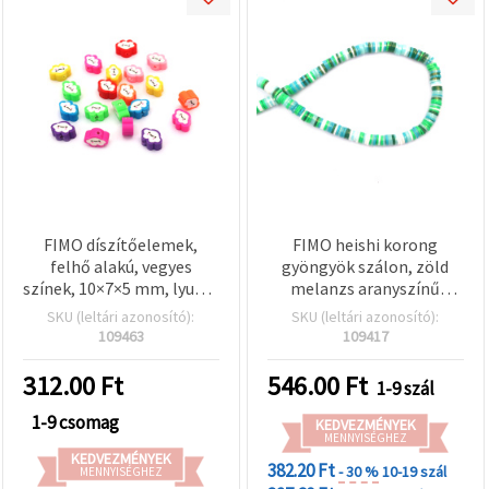
FIMO díszítőelemek,
FIMO heishi korong
felhő alakú, vegyes
gyöngyök szálon, zöld
színek, 10×7×5 mm, lyuk: 2
melanzs aranyszínű
mm – 20 db-os csomag
pigmenttel, 6x1 mm,
SKU (leltári azonosító):
SKU (leltári azonosító):
furat: 2 mm, kb. 350 db
109463
109417
312.00
Ft
546.00
Ft
1-9 szál
1-9 csomag
KEDVEZMÉNYEK
MENNYISÉGHEZ
KEDVEZMÉNYEK
382.20 Ft
- 30 %
10-19 szál
MENNYISÉGHEZ