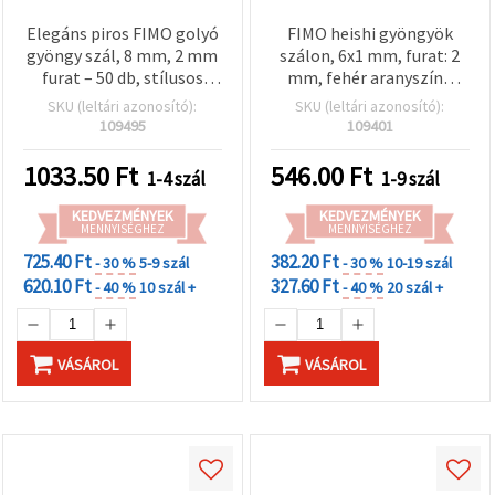
Elegáns piros FIMO golyó
FIMO heishi gyöngyök
gyöngy szál, 8 mm, 2 mm
szálon, 6x1 mm, furat: 2
furat – 50 db, stílusos
mm, fehér aranyszínű
ékszerkészítéshez és DIY
pigmenttel, kb. 350 db
SKU (leltári azonosító):
SKU (leltári azonosító):
kézműves projektekhez
109495
109401
1033.50
Ft
546.00
Ft
1-4 szál
1-9 szál
KEDVEZMÉNYEK
KEDVEZMÉNYEK
MENNYISÉGHEZ
MENNYISÉGHEZ
725.40 Ft
382.20 Ft
- 30 %
5-9 szál
- 30 %
10-19 szál
620.10 Ft
327.60 Ft
- 40 %
10 szál +
- 40 %
20 szál +
VÁSÁROL
VÁSÁROL