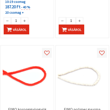
10-19 csomag
187.20 Ft
- 40 %
20 csomag +
VÁSÁROL
VÁSÁROL
FIMO koronggyöngyök
FIMO polimer gyurma