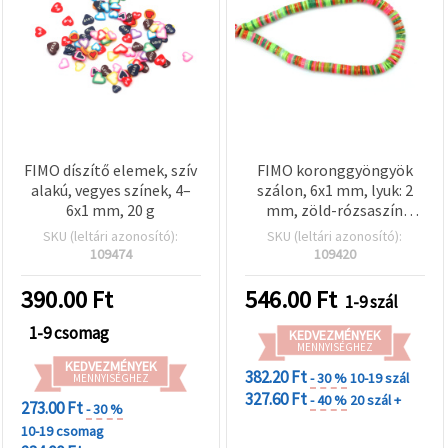
FIMO díszítő elemek, szív
FIMO koronggyöngyök
alakú, vegyes színek, 4–
szálon, 6x1 mm, lyuk: 2
6x1 mm, 20 g
mm, zöld-rózsaszín
kevert árnyalatok
SKU (leltári azonosító):
SKU (leltári azonosító):
aranyszínű pigmenttel,
109474
109420
~350 db
390.00
Ft
546.00
Ft
1-9 szál
1-9 csomag
KEDVEZMÉNYEK
MENNYISÉGHEZ
KEDVEZMÉNYEK
382.20 Ft
- 30 %
10-19 szál
MENNYISÉGHEZ
327.60 Ft
- 40 %
20 szál +
273.00 Ft
- 30 %
10-19 csomag