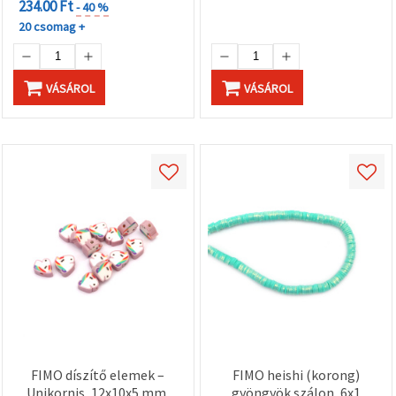
234.00 Ft
- 40 %
20 csomag +
VÁSÁROL
VÁSÁROL
FIMO díszítő elemek –
FIMO heishi (korong)
Unikornis, 12x10x5 mm,
gyöngyök szálon, 6x1