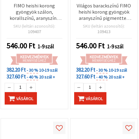
FIMO heishi korong
Világos barackszínű FIMO
gyöngyök szálon,
heishi korong gyöngyök
korallszínű, aranyszínű
aranyszínű pigmenttel,
pigmenttel, 6x1 mm,
6x1 mm, furat: 2 mm –
SKU (leltári azonosító):
SKU (leltári azonosító):
furat: 2 mm, kb. 350 db
ékszerkészítéshez,
109407
109413
kiegészítőkhöz és DIY
kézműves projektekhez,
546.00
Ft
546.00
Ft
1-9 szál
1-9 szál
kb. 350 db
KEDVEZMÉNYEK
KEDVEZMÉNYEK
MENNYISÉGHEZ
MENNYISÉGHEZ
382.20 Ft
382.20 Ft
- 30 %
10-19 szál
- 30 %
10-19 szál
327.60 Ft
327.60 Ft
- 40 %
20 szál +
- 40 %
20 szál +
VÁSÁROL
VÁSÁROL