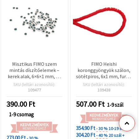
Misztikus FIMO szem
FIMO Heishi
mintás díszítőelemek –
koronggyöngyök szálon,
kerek alak, 6×6×1 mm, 20
sötétpiros, 6x1 mm, furat:
g-os vegyes csomag
2 mm, ~320 db
SKU (leltári azonosító):
SKU (leltári azonosító):
109477
109438
390.00
Ft
507.00
Ft
1-9 szál
1-9 csomag
KEDVEZMÉNYEK
MENNYISÉGHEZ
KEDVEZMÉNYEK
354.90 Ft
- 30 %
10-19 szál
MENNYISÉGHEZ
304.20 Ft
- 40 %
20 szál +
273.00 Ft
- 30 %