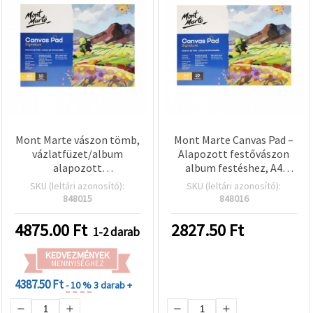
Mont Marte vászon tömb,
Mont Marte Canvas Pad –
vázlatfüzet/album
Alapozott festővászon
alapozott
album festéshez, A4
vászonlapokkal
(21×29,7 cm), 10 lap
SKU (leltári azonosító):
SKU (leltári azonosító):
festéshez, A3 (30×40 cm),
848015
848016
10 lap
4875.00
Ft
2827.50
Ft
1-2 darab
KEDVEZMÉNYEK
MENNYISÉGHEZ
4387.50 Ft
- 10 %
3 darab +