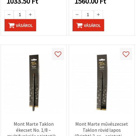
1033.50
Ft
1560.00
Ft
VÁSÁROL
VÁSÁROL
Mont Marte Taklon
Mont Marte művészecset
ékecset No. 1/8 –
Taklon rövid lapos