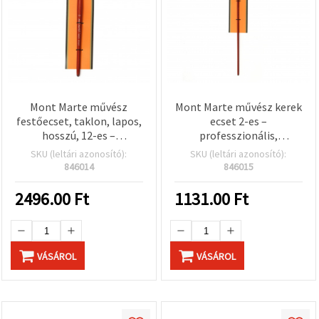
Mont Marte művész
Mont Marte művész kerek
festőecset, taklon, lapos,
ecset 2-es –
hosszú, 12-es –
professzionális,
professzionális lapos
szintetikus taklon
SKU (leltári azonosító):
SKU (leltári azonosító):
ecset akrilfestékhez,
szálakkal
846014
846015
szintetikus taklon
szálból
2496.00
Ft
1131.00
Ft
VÁSÁROL
VÁSÁROL