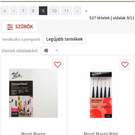
"Mentés"
gombra
kattintva.
«
‹
7
8
9
10
11
›
»
527 tételek | oldalak 9/11
Fogadja
SZŰRŐK
el
rendezési szempont:
mindet
Elemek oldalanként:
Beállítások
Mont Marte
Mont Marte Mini