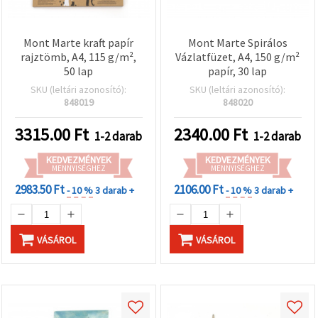
Mont Marte kraft papír
Mont Marte Spirálos
rajztömb, A4, 115 g/m²,
Vázlatfüzet, A4, 150 g/m²
50 lap
papír, 30 lap
SKU (leltári azonosító):
SKU (leltári azonosító):
848019
848020
3315.00
Ft
2340.00
Ft
1-2 darab
1-2 darab
KEDVEZMÉNYEK
KEDVEZMÉNYEK
MENNYISÉGHEZ
MENNYISÉGHEZ
2983.50 Ft
2106.00 Ft
- 10 %
3 darab +
- 10 %
3 darab +
VÁSÁROL
VÁSÁROL