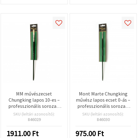
MM művészecset
Mont Marte Chungking
Chungking lapos 10-es –
művész lapos ecset 0-ás –
professzionális sorozat,
professzionális sorozat,
olajfestékhez,
természetes sörtéjű
SKU (leltári azonosító):
SKU (leltári azonosító):
természetes sertéssörte
846029
846030
1911.00
Ft
975.00
Ft