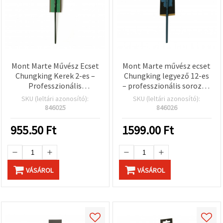
Mont Marte Művész Ecset
Mont Marte művész ecset
Chungking Kerek 2-es –
Chungking legyező 12-es
Professzionális
– professzionális sorozat,
természetes sertéssörte
természetes sörtéjű
SKU (leltári azonosító):
SKU (leltári azonosító):
olajfestő ecset kreatív
olajfestő ecset
846025
846026
hobbihoz
955.50
Ft
1599.00
Ft
VÁSÁROL
VÁSÁROL