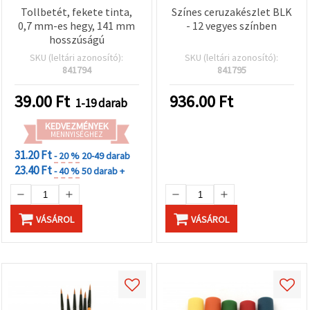
Tollbetét, fekete tinta,
Színes ceruzakészlet BLK
0,7 mm-es hegy, 141 mm
- 12 vegyes színben
hosszúságú
SKU (leltári azonosító):
SKU (leltári azonosító):
841794
841795
39.00
Ft
936.00
Ft
1-19 darab
KEDVEZMÉNYEK
MENNYISÉGHEZ
31.20 Ft
- 20 %
20-49 darab
23.40 Ft
- 40 %
50 darab +
VÁSÁROL
VÁSÁROL