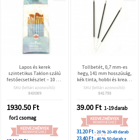
Lapos és kerek
Tollbetét, 0,7 mm-es
szintetikus Taklon szálú
hegy, 141 mm hosszúság,
festőecsetkészlet – 10 db,
kék tinta, hobbi és kreatív
vegyes méretek, hobbi és
kézműves kellék
SKU (leltári azonosító):
SKU (leltári azonosító):
kézműves alkotáshoz
843089
841793
1930.50
Ft
39.00
Ft
1-19 darab
for1 csomag
KEDVEZMÉNYEK
MENNYISÉGHEZ
KEDVEZMÉNYEK
31.20 Ft
- 20 %
20-49 darab
MENNYISÉGHEZ
23.40 Ft
- 40 %
50 darab +