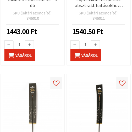
db
absztrakt hatásokhoz -
25 mm
SKU (leltári azonosító):
SKU (leltári azonosító):
846010
846011
1443.00
Ft
1540.50
Ft
VÁSÁROL
VÁSÁROL