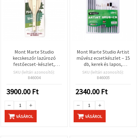
Mont Marte Studio
Mont Marte Studio Artist
kecskeszőr lazúrozó
művész ecsetkészlet – 15
festőecset-készlet,
db, kerek és lapos,
természetes szőrű – 3 db
természetes szőr
SKU (leltári azonosító):
SKU (leltári azonosító):
846004
846005
3900.00
Ft
2340.00
Ft
VÁSÁROL
VÁSÁROL