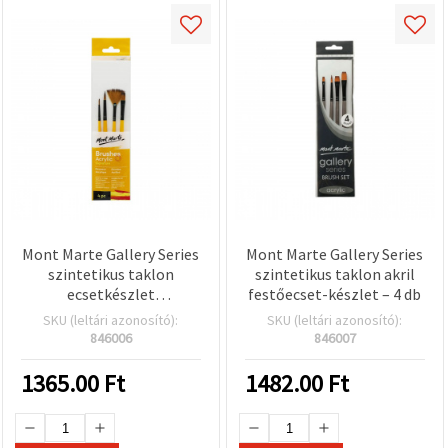
Mont Marte Gallery Series
Mont Marte Gallery Series
szintetikus taklon
szintetikus taklon akril
ecsetkészlet
festőecset-készlet – 4 db
akrilfestéshez – 4 db
SKU (leltári azonosító):
SKU (leltári azonosító):
846006
846007
1365.00
Ft
1482.00
Ft