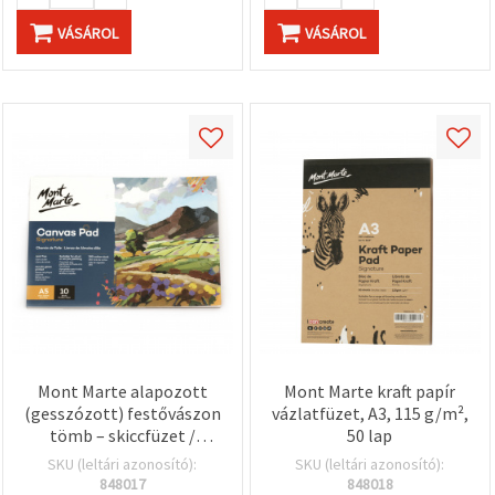
VÁSÁROL
VÁSÁROL
Mont Marte alapozott
Mont Marte kraft papír
(gesszózott) festővászon
vázlatfüzet, A3, 115 g/m²,
tömb – skiccfüzet /
50 lap
album, A5 (14,8 x 21 cm),
SKU (leltári azonosító):
SKU (leltári azonosító):
10 lap
848017
848018