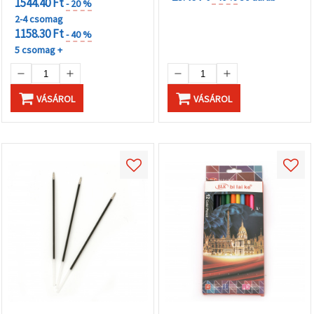
1544.40 Ft
- 20 %
2-4 csomag
1158.30 Ft
- 40 %
5 csomag +
VÁSÁROL
VÁSÁROL