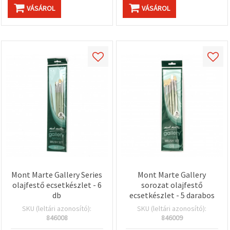
VÁSÁROL
VÁSÁROL
Mont Marte Gallery Series
Mont Marte Gallery
olajfestő ecsetkészlet - 6
sorozat olajfestő
db
ecsetkészlet - 5 darabos
SKU (leltári azonosító):
SKU (leltári azonosító):
846008
846009