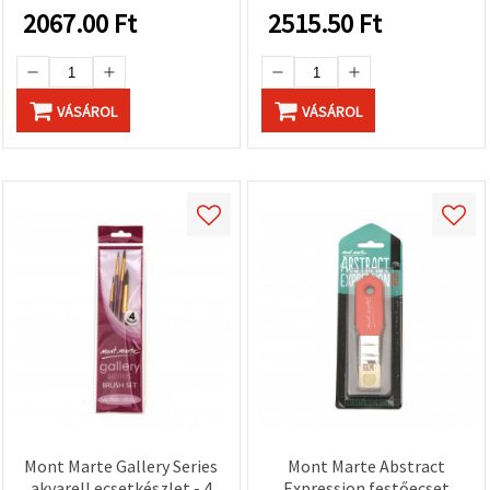
2067.00
Ft
2515.50
Ft
VÁSÁROL
VÁSÁROL
Mont Marte Gallery Series
Mont Marte Abstract
akvarell ecsetkészlet - 4
Expression festőecset