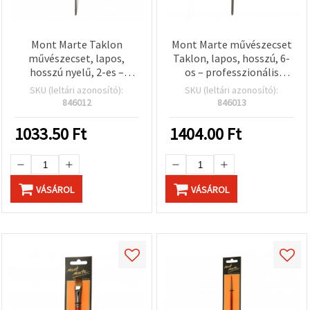
Mont Marte Taklon
Mont Marte művészecset
művészecset, lapos,
Taklon, lapos, hosszú, 6-
hosszú nyelű, 2-es –
os – professzionális
professzionális lapos
szintetikus taklon ecset
SKU (leltári azonosító):
SKU (leltári azonosító):
ecset akrilfestékhez,
akrilfestékhez
846012
846013
szintetikus taklon szálak
1033.50
Ft
1404.00
Ft
VÁSÁROL
VÁSÁROL