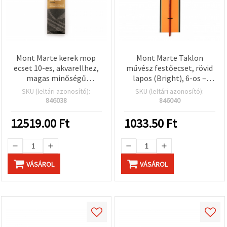
Mont Marte kerek mop
Mont Marte Taklon
ecset 10-es, akvarellhez,
művész festőecset, rövid
magas minőségű
lapos (Bright), 6-os –
szintetikus szálakkal
szintetikus szál,
SKU (leltári azonosító):
SKU (leltári azonosító):
kitöltéshez és
846038
846040
kalligráfiához
12519.00
Ft
1033.50
Ft
VÁSÁROL
VÁSÁROL