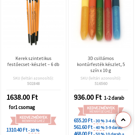
Kerek szintetikus
3D csillámos
festőecset-készlet – 6 db
kontúrfesték készlet, 5
szín x 10 g
SKU (leltári azonosító):
SKU (leltári azonosító):
502848
516560
1638.00
Ft
936.00
Ft
1-2 darab
for1 csomag
KEDVEZMÉNYEK
MENNYISÉGHEZ
KEDVEZMÉNYEK
655.20 Ft
- 30 %
3-4 darab
MENNYISÉGHEZ
561.60 Ft
- 40 %
5-9 darab
1310.40 Ft
- 20 %
468.00 Ft
- 50 %
10 darab +