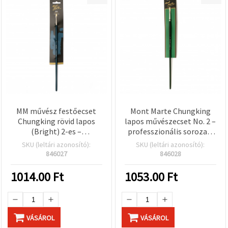
MM művész festőecset
Mont Marte Chungking
Chungking rövid lapos
lapos művészecset No. 2 –
(Bright) 2-es –
professzionális sorozat,
Professzionális sorozat,
természetes sertészőr,
SKU (leltári azonosító):
SKU (leltári azonosító):
természetes sertészőr
olajfestékhez
846027
846028
olajfestő ecset
1014.00
Ft
1053.00
Ft
VÁSÁROL
VÁSÁROL