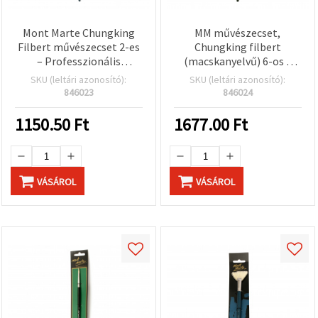
Mont Marte Chungking
MM művészecset,
Filbert művészecset 2-es
Chungking filbert
– Professzionális
(macskanyelvű) 6-os –
sorozatú olajfestő ecset,
professzionális sorozat
SKU (leltári azonosító):
SKU (leltári azonosító):
természetes sörte
olajfestő ecset,
846023
846024
természetes disznósörte
1150.50
Ft
1677.00
Ft
VÁSÁROL
VÁSÁROL