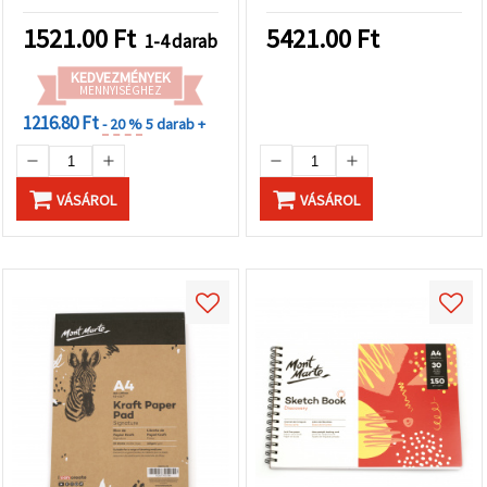
1521.00
Ft
5421.00
Ft
1-4 darab
KEDVEZMÉNYEK
MENNYISÉGHEZ
1216.80 Ft
- 20 %
5 darab +
VÁSÁROL
VÁSÁROL