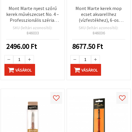
Mont Marte nyest szőrű
Mont Marte kerek mop
kerek művészecset No. 4 –
ecset akvarellhez
Professzionális széria,
(vízfestékhez), 6-os
akvarellfestékhez
méret, magas minőségű
SKU (leltári azonosító):
SKU (leltári azonosító):
szintetikus szálak
846033
846036
2496.00
Ft
8677.50
Ft
VÁSÁROL
VÁSÁROL