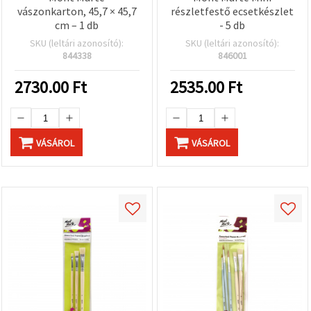
vászonkarton, 45,7 × 45,7
részletfestő ecsetkészlet
cm – 1 db
- 5 db
SKU (leltári azonosító):
SKU (leltári azonosító):
844338
846001
2730.00
Ft
2535.00
Ft
VÁSÁROL
VÁSÁROL