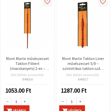
Mont Marte művészecset
Mont Marte Taklon Liner
Taklon Filbert
művészecset 5/0 –
(macskanyelv) 2-es –
szintetikus taklon szálú
professzionális lapos
részletező ecset
SKU (leltári azonosító):
SKU (leltári azonosító):
ecset szintetikus taklon
846016
846017
szállal
1053.00
Ft
1287.00
Ft
VÁSÁROL
VÁSÁROL