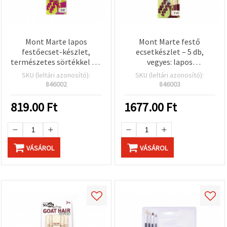
Mont Marte lapos
Mont Marte festő
festőecset-készlet,
ecsetkészlet – 5 db,
természetes sörtékkel – 3
vegyes: lapos
db
természetes szőrű és
SKU (leltári azonosító):
SKU (leltári azonosító):
kerek szintetikus ecsetek
846002
846003
819.00
Ft
1677.00
Ft
VÁSÁROL
VÁSÁROL