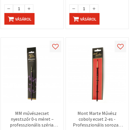
VÁSÁROL
VÁSÁROL
MM művészecset
Mont Marte Művész
nyestszőr 0‑s méret –
coboly ecset 2-es -
professzionális széria,
Professzionális sorozat,