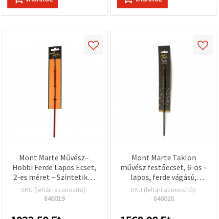
Mont Marte Művész–
Mont Marte Taklon
Hobbi Ferde Lapos Ecset,
művész festőecset, 6-os –
2-es méret – Szintetikus
lapos, ferde vágású,
Taklon Sörtékkel
szintetikus taklon szálú,
SKU (leltári azonosító):
SKU (leltári azonosító):
hobbi és kézműves
846019
846020
alkotáshoz