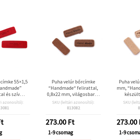
 címke 55×1,5
Puha velúr bőrcímke
Puha velú
andmade”
“Handmade“ felirattal,
mm, “Hand
tal és szív
0,8x22 mm, világosbarna
készült
l, piros – 10
- 10 db
világos
ri azonosító):
SKU (leltári azonosító):
SKU (lelt
db
13081
813082
8
t
273.00
Ft
273.00
g
1-9 csomag
1-9 csom