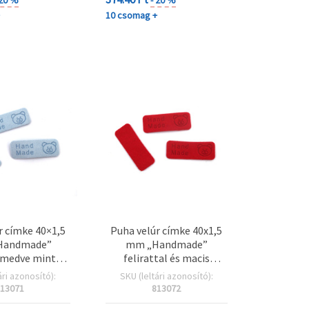
+
10 csomag +
r címke 40×1,5
Puha velúr címke 40x1,5
Handmade”
mm „Handmade”
, medve mintás,
felirattal és macis
skék - 10 db
mintával, piros – 10 db
ári azonosító):
SKU (leltári azonosító):
13071
813072