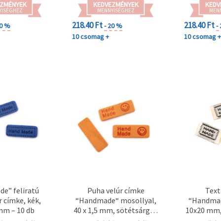
ZMÉNYEK
KEDVEZMÉNYEK
KEDV
YISÉGHEZ
MENNYISÉGHEZ
MEN
218.40 Ft
218.40 Ft
20 %
- 20 %
-
10 csomag +
10 csomag 
e” feliratú
Puha velúr címke
Text
r címke, kék,
“Handmade“ mosollyal,
“Handmade
mm – 10 db
40 x 1,5 mm, sötétsárga -
10x20 mm,
10 db