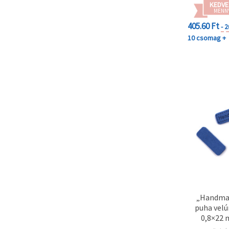
KEDVE
MENN
405.60 Ft
- 
10 csomag +
„Handmad
puha velú
0,8×22 