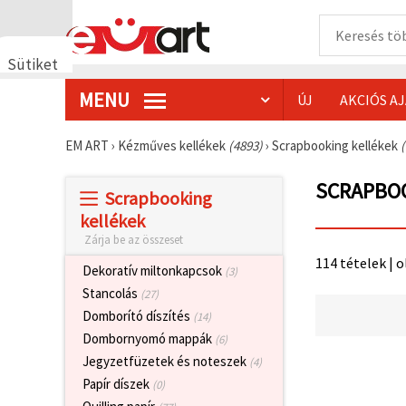
Sütiket
használunk
MENU
ÚJ
AKCIÓS A
🍪 Cookie-
kat és
hasonló
EM ART
›
Kézműves kellékek
(4893)
›
Scrapbooking kellékek
technológiákat
használunk
annak
SCRAPBO
Scrapbooking
érdekében,
hogy
kellékek
biztosítsuk
Zárja be az összeset
a weboldal
megfelelő
114 tételek | o
működését,
Dekoratív miltonkapcsok
(3)
javítsuk az
Stancolás
(27)
Ön
felhasználói
Domborító díszítés
(14)
élményét,
Dombornyomó mappák
(6)
és az Ön
hozzájárulásával
Jegyzetfüzetek és noteszek
(4)
elemezzük
Papír díszek
(0)
a
forgalmat,