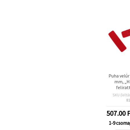
Puha velúr
mm, „H
felirat
motívumma
SKU (leltá
8
507.00
F
1-9 csoma