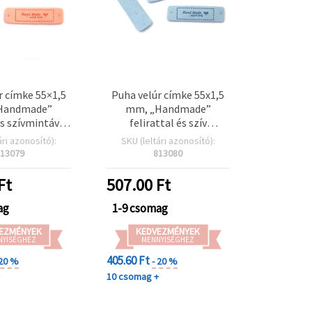
r címke 55×1,5
Puha velúr címke 55x1,5
Handmade”
mm, „Handmade”
és szívmintával,
felirattal és szív
zsaszín – 10 db
motívummal, világoskék
ári azonosító):
SKU (leltári azonosító):
– 10 db
13079
813080
Ft
507.00
Ft
ag
1-9 csomag
EZMÉNYEK
KEDVEZMÉNYEK
NYISÉGHEZ
MENNYISÉGHEZ
405.60 Ft
 20 %
- 20 %
+
10 csomag +