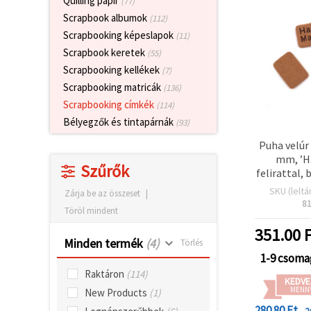
Quilling papír
(77)
valamint
Scrapbook albumok
relevánsabb
(112)
tartalmat
Scrapbooking képeslapok
(11)
és
hirdetéseket
Scrapbook keretek
(55)
jelenítsünk
Scrapbooking kellékek
(7)
meg,
beleértve
Scrapbooking matricák
(136)
analitikai és
Scrapbooking címkék
(114)
marketingpartnereink
segítségével
Bélyegzők és tintapárnák
(93)
is.
Puha velúr
Az "Összes
elfogadása"
mm, ’H
Szűrők
gombra
felirattal, 
kattintva
elfogadhatja
SKU (leltá
Zárja be az összeset
|
az összes
8
Töröl mindent
sütit, vagy
a
351.00
F
Beállításokban
Minden termék
(4)
Törlés
megadhatja
preferenciáit
1-9 csoma
az adott
Raktáron
(114)
típusú sütik
KEDVE
kiválasztásával
MENN
New Products
(1)
és a
280.80 Ft
- 