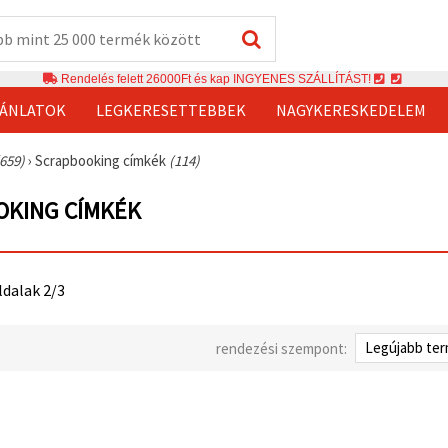
Rendelés felett 26000Ft és kap INGYENES SZÁLLÍTÁST!
JÁNLATOK
LEGKERESETTEBBEK
NAGYKERESKEDELEM
(659)
›
Scrapbooking címkék
(114)
OKING CÍMKÉK
ldalak 2/3
rendezési szempont: