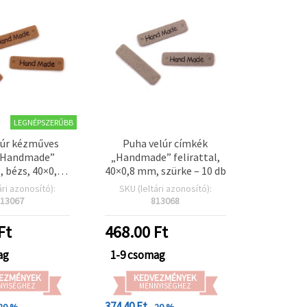
LEGNÉPSZERŰBB
lúr kézműves
Puha velúr címkék
„Handmade”
„Handmade” felirattal,
l, bézs, 40×0,8
40×0,8 mm, szürke – 10 db
– 10 db
ári azonosító):
SKU (leltári azonosító):
13067
813068
Ft
468.00
Ft
ag
1-9 csomag
EZMÉNYEK
KEDVEZMÉNYEK
NYISÉGHEZ
MENNYISÉGHEZ
374.40 Ft
 20 %
- 20 %