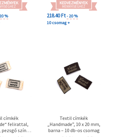
EZMÉNYEK
KEDVEZMÉNYEK
NYISÉGHEZ
MENNYISÉGHEZ
218.40 Ft
 20 %
- 20 %
+
10 csomag +
il címkék
Textil címkék
“ felirattal,
„Handmade”, 10 x 20 mm,
 pezsgő színű,
barna – 10 db-os csomag
10 db