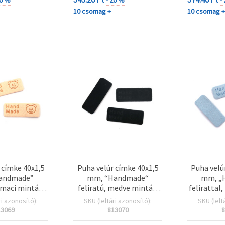
10 csomag +
10 csomag 
 címke 40x1,5
Puha velúr címke 40x1,5
Puha velú
andmade”
mm, “Handmade“
mm, „
, maci mintás,
feliratú, medve mintás,
felirattal
zín - 10 db
fekete - 10 db
világo
ri azonosító):
SKU (leltári azonosító):
SKU (lelt
13069
813070
8