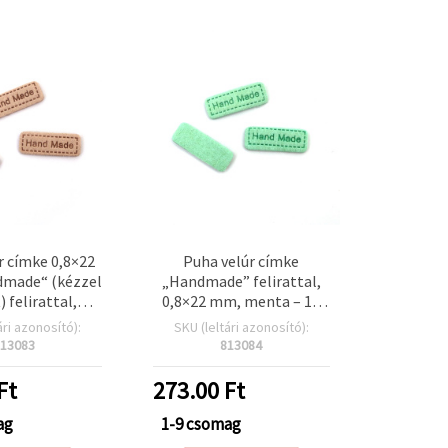
r címke 0,8×22
Puha velúr címke
made“ (kézzel
„Handmade” felirattal,
) felirattal,
0,8×22 mm, menta – 10
 bézs – 10 db
db
ári azonosító):
SKU (leltári azonosító):
13083
813084
Ft
273.00
Ft
ag
1-9 csomag