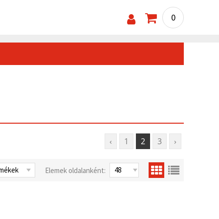
0
‹
1
2
3
›
Elemek oldalanként: