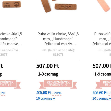
 címke 40×1,5
Puha velúr címke, 55×1,5
Puha velú
andmade”
mm, „Handmade”
mm, „
al és medve
felirattal és szív
felirattal 
 bézs – 10 db
motívummal, bézs – 10
világos ró
ri azonosító):
SKU (leltári azonosító):
SKU (lelt
db
13077
813078
8
t
507.00
Ft
507.00
g
1-9 csomag
1-9 csom
ZMÉNYEK
KEDVEZMÉNYEK
KEDV
YISÉGHEZ
MENNYISÉGHEZ
MEN
405.60 Ft
405.60 Ft
20 %
- 20 %
-
10 csomag +
10 csomag 