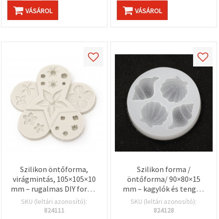
VÁSÁROL
VÁSÁROL
Szilikon öntőforma,
Szilikon forma /
virágmintás, 105×105×10
öntőforma/ 90×80×15
mm – rugalmas DIY forma
mm – kagylók és tengeri
ékszer-, szappan-,
csigák, gyantához,
SKU (leltári azonosító):
SKU (leltári azonosító):
gyertya- és kézműves
ékszerkészítéshez
824111
824128
készítéshez