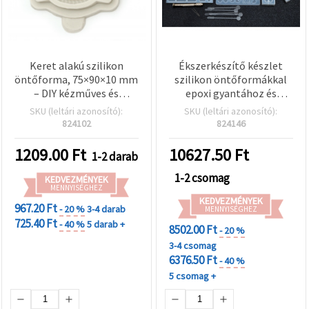
Keret alakú szilikon
Ékszerkészítő készlet
öntőforma, 75×90×10 mm
szilikon öntőformákkal
– DIY kézműves és
epoxi gyantához és
dekorációs projektekhez
kézműves
SKU (leltári azonosító):
SKU (leltári azonosító):
eszközkészlettel
824102
824146
1209.00
Ft
10627.50
Ft
1-2 darab
1-2 csomag
KEDVEZMÉNYEK
MENNYISÉGHEZ
KEDVEZMÉNYEK
967.20 Ft
- 20 %
3-4 darab
MENNYISÉGHEZ
725.40 Ft
- 40 %
5 darab +
8502.00 Ft
- 20 %
3-4 csomag
6376.50 Ft
- 40 %
5 csomag +