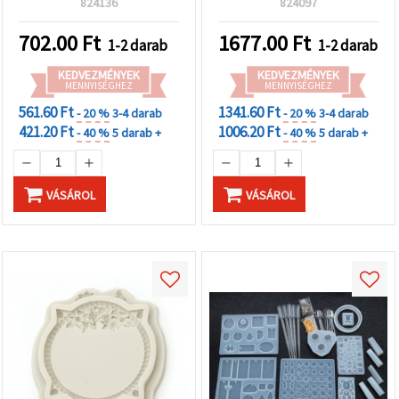
824136
824097
eszköz fondanthoz és
csokoládéhoz
702.00
Ft
1677.00
Ft
1-2 darab
1-2 darab
KEDVEZMÉNYEK
KEDVEZMÉNYEK
MENNYISÉGHEZ
MENNYISÉGHEZ
561.60 Ft
1341.60 Ft
- 20 %
3-4 darab
- 20 %
3-4 darab
421.20 Ft
1006.20 Ft
- 40 %
5 darab +
- 40 %
5 darab +
VÁSÁROL
VÁSÁROL