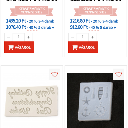
ékszerkészítéshez és
projektekhez
díszítőelemekhez
KEDVEZMÉNYEK
KEDVEZMÉNYEK
MENNYISÉGHEZ
MENNYISÉGHEZ
1435.20 Ft
1216.80 Ft
- 20 %
3-4 darab
- 20 %
3-4 darab
1076.40 Ft
912.60 Ft
- 40 %
5 darab +
- 40 %
5 darab +
VÁSÁROL
VÁSÁROL