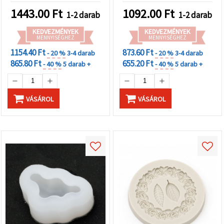
1443.00
Ft
1092.00
Ft
1-2 darab
1-2 darab
KEDVEZMÉNYEK
KEDVEZMÉNYEK
MENNYISÉGHEZ
MENNYISÉGHEZ
1154.40 Ft
873.60 Ft
- 20 %
3-4 darab
- 20 %
3-4 darab
865.80 Ft
655.20 Ft
- 40 %
5 darab +
- 40 %
5 darab +
VÁSÁROL
VÁSÁROL