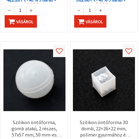
VÁSÁROL
VÁSÁROL
Szilikon öntőforma,
Szilikon öntőforma 3D
gömb alakú, 2 részes,
domb, 22×26×22 mm,
57x57 mm, 50 mm-es
polimer gyurmához és