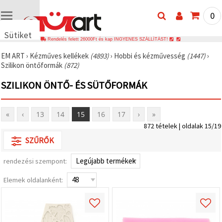
0
Sütiket
Rendelés felett 26000Ft és kap INGYENES SZÁLLÍTÁST!
használunk
EM ART
›
Kézműves kellékek
(4893)
›
Hobbi és kézművesség
(1447)
›
🍪 Cookie-
Szilikon öntőformák
(872)
kat és
hasonló
SZILIKON ÖNTŐ- ÉS SÜTŐFORMÁK
technológiákat
használunk
annak
érdekében,
«
‹
13
14
15
16
17
›
»
hogy
biztosítsuk
872 tételek | oldalak 15/19
a weboldal
megfelelő
SZŰRŐK
működését,
javítsuk az
rendezési szempont:
Ön
felhasználói
élményét,
Elemek oldalanként:
és az Ön
hozzájárulásával
elemezzük
a
forgalmat,