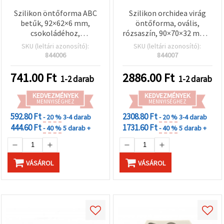
Szilikon öntőforma ABC
Szilikon orchidea virág
betűk, 92×62×6 mm,
öntőforma, ovális,
csokoládéhoz,
rózsaszín, 90×70×32 mm –
fondanthoz és
rugalmas,
SKU (leltári azonosító):
SKU (leltári azonosító):
dekorációhoz
tapadásmentes;
844006
844007
fondanthoz, torta- és
süti/keksz-díszítéshez,
741.00
Ft
2886.00
Ft
1-2 darab
1-2 darab
csokoládé-, cukorka-,
szappan- és műgyanta-
KEDVEZMÉNYEK
KEDVEZMÉNYEK
MENNYISÉGHEZ
MENNYISÉGHEZ
öntéshez
592.80 Ft
2308.80 Ft
- 20 %
3-4 darab
- 20 %
3-4 darab
444.60 Ft
1731.60 Ft
- 40 %
5 darab +
- 40 %
5 darab +
VÁSÁROL
VÁSÁROL