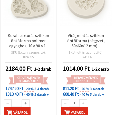
Korall textúrás szilikon
Virágmintás szilikon
öntőforma polimer
öntőforma (négyzet,
agyaghoz, 10 × 90 × 15
60×60×12 mm) –
mm – rugalmas,
rugalmas, többször
SKU (leltári azonosító):
SKU (leltári azonosító):
újrafelhasználható forma
használható forma
824095
824114
részletgazdag
műgyantához, epoxihoz,
mintákhoz,
szappanhoz, agyaghoz,
2184.00
Ft
1014.00
Ft
1-2 darab
1-2 darab
ékszerkészítéshez és
gipszhez és
UV/epoxi gyantához
gyertyakészítéshez
KEDVEZMÉNYEK
KEDVEZMÉNYEK
MENNYISÉGHEZ
MENNYISÉGHEZ
1747.20 Ft
811.20 Ft
- 20 %
3-4 darab
- 20 %
3-4 darab
1310.40 Ft
608.40 Ft
- 40 %
5 darab +
- 40 %
5 darab +
VÁSÁROL
VÁSÁROL