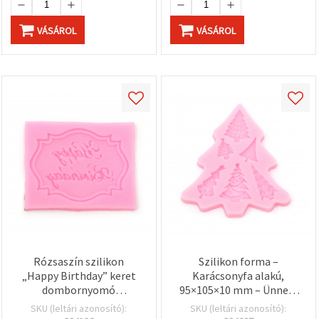
"Mentés"
gombra
kattintva.
VÁSÁROL
VÁSÁROL
Fogadja
el
mindet
Beállítások
Rózsaszín szilikon
Szilikon forma –
„Happy Birthday” keret
Karácsonyfa alakú,
dombornyomó
95×105×10 mm – Ünnepi
forma/pecsét, 65x55x7
kekszekhez, sütemény- és
SKU (leltári azonosító):
SKU (leltári azonosító):
mm – tortadekoráló
fondantdíszítéshez