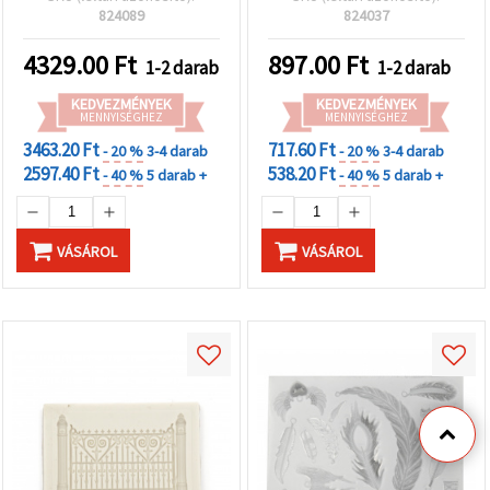
polimer gyurmához,
42×72×13 mm, rugalmas
824089
824037
gipszhez és szappanhoz,
és újrahasználható,
DIY ékszer- és kézműves
gyantához, gipszhez és
4329.00
Ft
897.00
Ft
1-2 darab
1-2 darab
alkotáshoz
polimer gyurmához
KEDVEZMÉNYEK
KEDVEZMÉNYEK
MENNYISÉGHEZ
MENNYISÉGHEZ
3463.20 Ft
717.60 Ft
- 20 %
3-4 darab
- 20 %
3-4 darab
2597.40 Ft
538.20 Ft
- 40 %
5 darab +
- 40 %
5 darab +
VÁSÁROL
VÁSÁROL