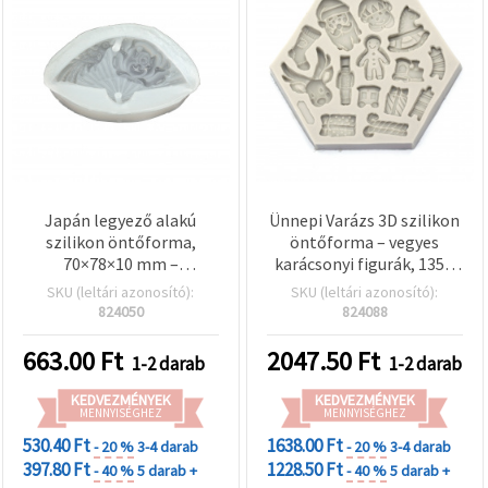
Japán legyező alakú
Ünnepi Varázs 3D szilikon
szilikon öntőforma,
öntőforma – vegyes
70×78×10 mm –
karácsonyi figurák, 135 x
medál/függő forma,
113 x 15 mm, rugalmas,
SKU (leltári azonosító):
SKU (leltári azonosító):
polimer gyurmához és
többször használható
824050
824088
epoxi gyantához, DIY
forma gyantához,
ékszerkészítéshez
gipszhez és polimer
663.00
Ft
2047.50
Ft
1-2 darab
1-2 darab
gyurmához, DIY
dekorációkhoz és
KEDVEZMÉNYEK
KEDVEZMÉNYEK
MENNYISÉGHEZ
díszkészítéshez
MENNYISÉGHEZ
530.40 Ft
1638.00 Ft
- 20 %
3-4 darab
- 20 %
3-4 darab
397.80 Ft
1228.50 Ft
- 40 %
5 darab +
- 40 %
5 darab +