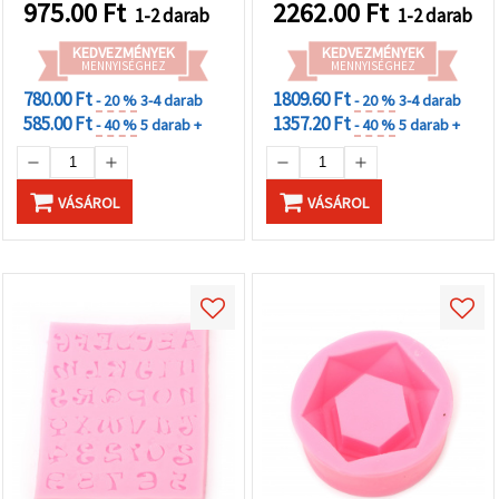
gipszöntéshez
975.00
Ft
2262.00
Ft
1-2 darab
1-2 darab
KEDVEZMÉNYEK
KEDVEZMÉNYEK
MENNYISÉGHEZ
MENNYISÉGHEZ
780.00 Ft
1809.60 Ft
- 20 %
3-4 darab
- 20 %
3-4 darab
585.00 Ft
1357.20 Ft
- 40 %
5 darab +
- 40 %
5 darab +
VÁSÁROL
VÁSÁROL