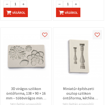
VÁSÁROL
VÁSÁROL
3D virágos szilikon
Miniatűr építészeti
öntőforma, 138 × 90 × 16
oszlop szilikon
mm – többvirágos minta
öntőforma, kétféle
gyantához, epoxihoz,
méret (2 méret),
SKU (leltári azonosító):
SKU (leltári azonosító):