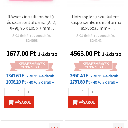
Rózsaszín szilikon betű-
Hatszögletű szukkulens
és szám öntőforma (A–Z,
kaspó szilikon öntőforma
0–9), 95 x 105 x 7 mm –
85x85x35 mm –
rugalmas,
geometrikus virágtartó
SKU (leltári azonosító):
SKU (leltári azonosító):
tapadásmentes fondant-
DIY betonhoz,
824098
824141
és csokoládéforma
műgyantához és
tortadíszítéshez, DIY
Jesmonite-hez
1677.00
Ft
4563.00
Ft
1-2 darab
1-2 darab
sütéshez és
cukorkakészítéshez
KEDVEZMÉNYEK
KEDVEZMÉNYEK
MENNYISÉGHEZ
MENNYISÉGHEZ
1341.60 Ft
3650.40 Ft
- 20 %
3-4 darab
- 20 %
3-4 darab
1006.20 Ft
2737.80 Ft
- 40 %
5 darab +
- 40 %
5 darab +
VÁSÁROL
VÁSÁROL