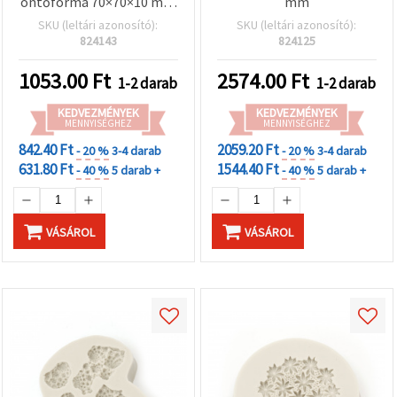
öntőforma 70×70×10 mm
mm
— vegyes minták:
SKU (leltári azonosító):
SKU (leltári azonosító):
hóember, fenyőfa,
824143
824125
karácsonyi zokni,
hópehely, magyal és
1053.00
Ft
2574.00
Ft
1-2 darab
1-2 darab
cukorpálca —
fondanthoz,
KEDVEZMÉNYEK
KEDVEZMÉNYEK
csokoládéhoz és polimer
MENNYISÉGHEZ
MENNYISÉGHEZ
gyurmához
842.40 Ft
2059.20 Ft
- 20 %
3-4 darab
- 20 %
3-4 darab
631.80 Ft
1544.40 Ft
- 40 %
5 darab +
- 40 %
5 darab +
VÁSÁROL
VÁSÁROL