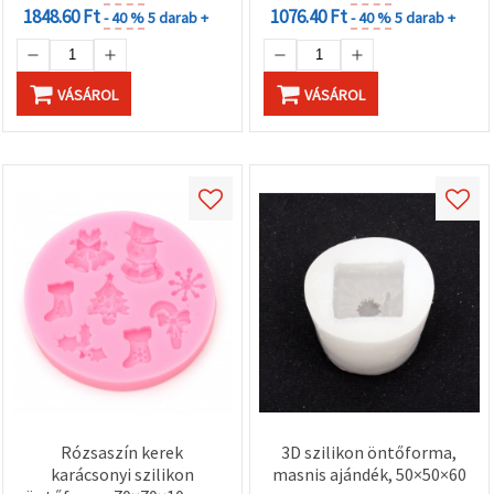
1848.60 Ft
1076.40 Ft
- 40 %
5 darab +
- 40 %
5 darab +
VÁSÁROL
VÁSÁROL
Rózsaszín kerek
3D szilikon öntőforma,
karácsonyi szilikon
masnis ajándék, 50×50×60