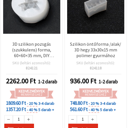
3D szilikon pozsgás
Szilikon öntőforma /alak/
(szukkulens) forma,
3D hegy 33x30x15 mm
60×60×35 mm, DIY
polimer gyurmához
polimer gyurma
SKU (leltári azonosító):
SKU (leltári azonosító):
kézműves és hobbi
824121
824118
alkotásokhoz
2262.00
Ft
936.00
Ft
1-2 darab
1-2 darab
KEDVEZMÉNYEK
KEDVEZMÉNYEK
MENNYISÉGHEZ
MENNYISÉGHEZ
1809.60 Ft
748.80 Ft
- 20 %
3-4 darab
- 20 %
3-4 darab
1357.20 Ft
561.60 Ft
- 40 %
5 darab +
- 40 %
5 darab +