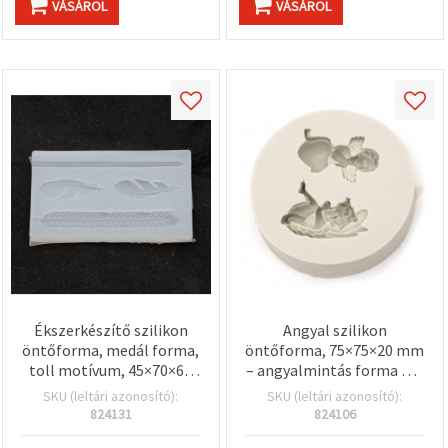
VÁSÁROL
VÁSÁROL
Ékszerkészítő szilikon
Angyal szilikon
öntőforma, medál forma,
öntőforma, 75×75×20 mm
toll motívum, 45×70×60
– angyalmintás forma DIY
mm
kézműves szappanhoz,
SKU (leltári azonosító):
SKU (leltári azonosító):
babaváró/parti
824131
824106
dekorációhoz, gyanta- és