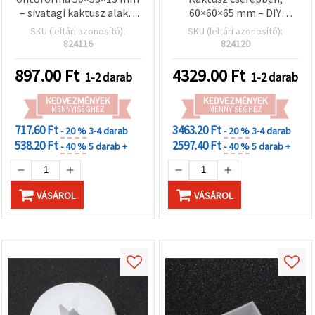
– sivatagi kaktusz alakú,
60×60×65 mm – DIY
DIY gyertya- és
gyertya- és
SKU (leltári azonosító):
SKU (leltári azonosító):
szappankészítéshez,
szappankészítéshez,
824116
824120
többször használható
lakásdekoráció
kreatív forma otthoni
897.00
Ft
4329.00
Ft
1-2 darab
1-2 darab
dekorációs projektekhez
KEDVEZMÉNYEK
KEDVEZMÉNYEK
MENNYISÉGHEZ
MENNYISÉGHEZ
717.60 Ft
3463.20 Ft
- 20 %
3-4 darab
- 20 %
3-4 darab
538.20 Ft
2597.40 Ft
- 40 %
5 darab +
- 40 %
5 darab +
VÁSÁROL
VÁSÁROL