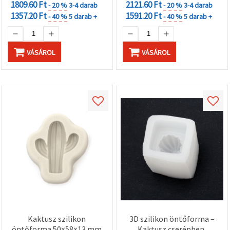
1809.60 Ft
2121.60 Ft
- 20 %
3-4 darab
- 20 %
3-4 darab
1357.20 Ft
1591.20 Ft
- 40 %
5 darab +
- 40 %
5 darab +
VÁSÁROL
VÁSÁROL
Kaktusz szilikon
3D szilikon öntőforma –
öntőforma 50×58×13 mm
Kaktusz cserépben,