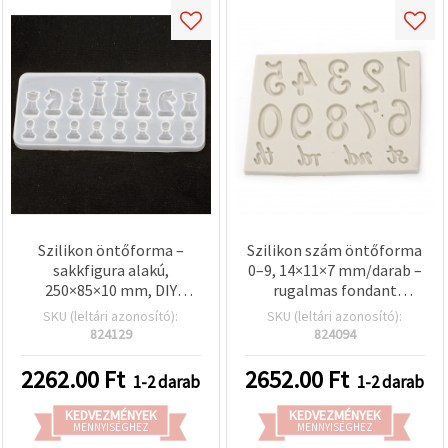
Szilikon öntőforma –
Szilikon szám öntőforma
sakkfigura alakú,
0–9, 14×11×7 mm/darab –
250×85×10 mm, DIY
rugalmas fondant
polimer gyurmához,
dombornyomó DIY
SKU (leltári azonosító):
SKU (leltári azonosító):
kézműves és hobbi
születésnapi
824129
824094
projektekhez
tortadíszítéshez,
gumipasztához és
2262.00
Ft
2652.00
Ft
1-2 darab
1-2 darab
modellező agyaghoz
KEDVEZMÉNYEK
KEDVEZMÉNYEK
MENNYISÉGHEZ
MENNYISÉGHEZ