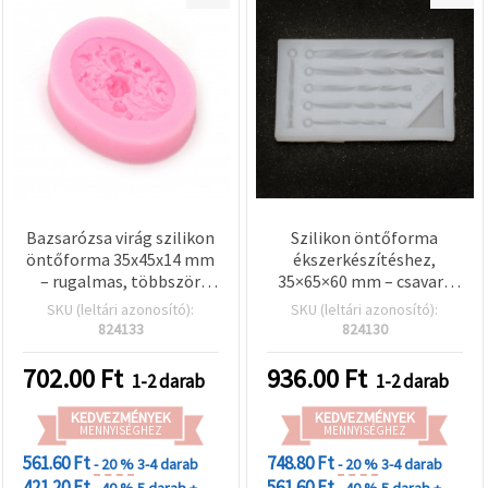
Bazsarózsa virág szilikon
Szilikon öntőforma
öntőforma 35x45x14 mm
ékszerkészítéshez,
– rugalmas, többször
35×65×60 mm – csavart
használható polimer
cső alakú medálokhoz,
SKU (leltári azonosító):
SKU (leltári azonosító):
gyurmához, epoxi
DIY hobbi-kézműves
824133
824130
gyantához, gipszhez és
kellék
DIY ékszerkészítéshez
702.00
Ft
936.00
Ft
1-2 darab
1-2 darab
KEDVEZMÉNYEK
KEDVEZMÉNYEK
MENNYISÉGHEZ
MENNYISÉGHEZ
561.60 Ft
748.80 Ft
- 20 %
3-4 darab
- 20 %
3-4 darab
421.20 Ft
561.60 Ft
- 40 %
5 darab +
- 40 %
5 darab +