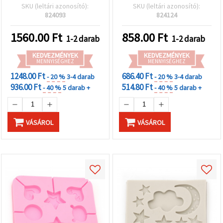
gömb
fondanthoz
SKU (leltári azonosító):
SKU (leltári azonosító):
824093
824124
1560.00
Ft
858.00
Ft
1-2 darab
1-2 darab
KEDVEZMÉNYEK
KEDVEZMÉNYEK
MENNYISÉGHEZ
MENNYISÉGHEZ
1248.00 Ft
686.40 Ft
- 20 %
3-4 darab
- 20 %
3-4 darab
936.00 Ft
514.80 Ft
- 40 %
5 darab +
- 40 %
5 darab +
VÁSÁROL
VÁSÁROL