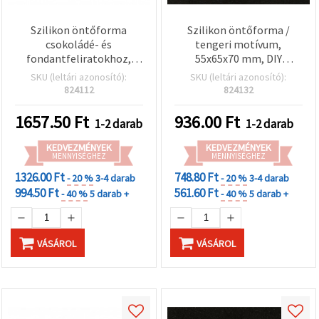
Szilikon öntőforma
Szilikon öntőforma /
csokoládé- és
tengeri motívum,
fondantfeliratokhoz,
55x65x70 mm, DIY
díszítő jókívánságok,
dekorációs kézműves
SKU (leltári azonosító):
SKU (leltári azonosító):
125×75×7 mm —
projektekhez
824112
824132
tortadíszítés és
cukrászati dekoráció
1657.50
Ft
936.00
Ft
1-2 darab
1-2 darab
KEDVEZMÉNYEK
KEDVEZMÉNYEK
MENNYISÉGHEZ
MENNYISÉGHEZ
1326.00 Ft
748.80 Ft
- 20 %
3-4 darab
- 20 %
3-4 darab
994.50 Ft
561.60 Ft
- 40 %
5 darab +
- 40 %
5 darab +
VÁSÁROL
VÁSÁROL