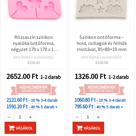
Rózsaszín szilikon
Szilikon öntőforma –
nyalóka öntőforma,
hold, csillagok és felhők
négyzet 170 x 170 x 15
mintával, 85×80×10 mm
mm – vegyes formák:
SKU (leltári azonosító):
SKU (leltári azonosító):
szívek, csillagok és körök,
824142
824108
pálcanyílásokkal;
rugalmas, többször
2652.00
Ft
1326.00
Ft
1-2 darab
1-2 darab
használható forma
cukorka, csokoládé,
KEDVEZMÉNYEK
KEDVEZMÉNYEK
fondant, sütés és DIY
MENNYISÉGHEZ
MENNYISÉGHEZ
kézműves projektekhez
2121.60 Ft
1060.80 Ft
- 20 %
3-4 darab
- 20 %
3-4 darab
1591.20 Ft
795.60 Ft
- 40 %
5 darab +
- 40 %
5 darab +
VÁSÁROL
VÁSÁROL