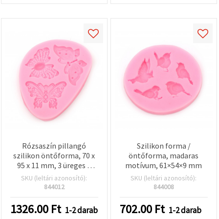
Rózsaszín pillangó
Szilikon forma /
szilikon öntőforma, 70 x
öntőforma, madaras
95 x 11 mm, 3 üreges –
motívum, 61×54×9 mm
rugalmas ovális forma
SKU (leltári azonosító):
SKU (leltári azonosító):
finom csipkemintával
844012
844008
gyantaöntéshez,
szappankészítéshez,
1326.00
Ft
702.00
Ft
1-2 darab
1-2 darab
gyertyakészítéshez,