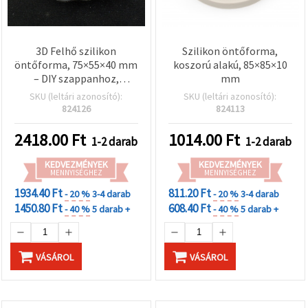
3D Felhő szilikon
Szilikon öntőforma,
öntőforma, 75×55×40 mm
koszorú alakú, 85×85×10
– DIY szappanhoz,
mm
gyertyához,
SKU (leltári azonosító):
SKU (leltári azonosító):
csokoládéhoz és epoxi
824126
824113
gyantához
2418.00
Ft
1014.00
Ft
1-2 darab
1-2 darab
KEDVEZMÉNYEK
KEDVEZMÉNYEK
MENNYISÉGHEZ
MENNYISÉGHEZ
1934.40 Ft
811.20 Ft
- 20 %
3-4 darab
- 20 %
3-4 darab
1450.80 Ft
608.40 Ft
- 40 %
5 darab +
- 40 %
5 darab +
VÁSÁROL
VÁSÁROL