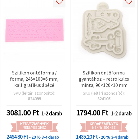
Szilikon öntőforma /
Szilikon öntőforma
forma, 245×103×6 mm,
gyantához – retró kulcs
kalligrafikus ábécé
minta, 90×120×10 mm
SKU (leltári azonosító):
SKU (leltári azonosító):
824099
824105
3081.00
Ft
1794.00
Ft
1-2 darab
1-2 darab
KEDVEZMÉNYEK
KEDVEZMÉNYEK
MENNYISÉGHEZ
MENNYISÉGHEZ
2464.80 Ft
1435.20 Ft
- 20 %
3-4 darab
- 20 %
3-4 darab