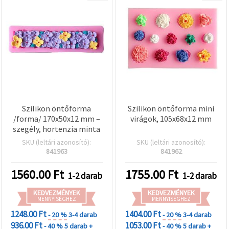
Szilikon öntőforma
Szilikon öntőforma mini
/forma/ 170x50x12 mm –
virágok, 105x68x12 mm
szegély, hortenzia minta
SKU (leltári azonosító):
SKU (leltári azonosító):
841963
841962
1560.00
Ft
1755.00
Ft
1-2 darab
1-2 darab
KEDVEZMÉNYEK
KEDVEZMÉNYEK
MENNYISÉGHEZ
MENNYISÉGHEZ
1248.00 Ft
1404.00 Ft
- 20 %
3-4 darab
- 20 %
3-4 darab
936.00 Ft
1053.00 Ft
- 40 %
5 darab +
- 40 %
5 darab +