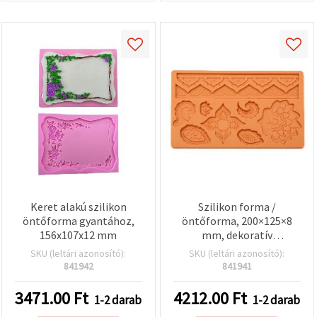
Keret alakú szilikon
Szilikon forma /
öntőforma gyantához,
öntőforma, 200×125×8
156x107x12 mm
mm, dekoratív
fondantdíszekhez
SKU (leltári azonosító):
SKU (leltári azonosító):
841942
841941
3471.00
Ft
4212.00
Ft
1-2 darab
1-2 darab