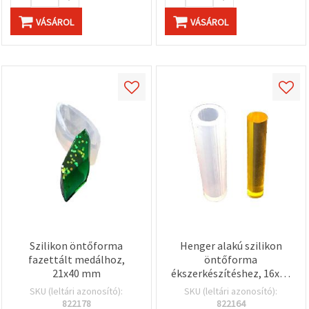
VÁSÁROL
VÁSÁROL
Szilikon öntőforma
Henger alakú szilikon
fazettált medálhoz,
öntőforma
21x40 mm
ékszerkészítéshez, 16x50
mm
SKU (leltári azonosító):
SKU (leltári azonosító):
822178
822164