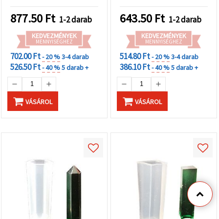
877.50
Ft
643.50
Ft
1-2 darab
1-2 darab
KEDVEZMÉNYEK
KEDVEZMÉNYEK
MENNYISÉGHEZ
MENNYISÉGHEZ
702.00 Ft
514.80 Ft
- 20 %
3-4 darab
- 20 %
3-4 darab
526.50 Ft
386.10 Ft
- 40 %
5 darab +
- 40 %
5 darab +
VÁSÁROL
VÁSÁROL