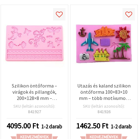
Szilikon öntőforma –
Utazás és kaland szilikon
virágok és pillangók,
öntőforma 100×83×10
200×128×8 mm –
mm – több motívumos,
rugalmas,
utazás témájú formák
SKU (leltári azonosító):
SKU (leltári azonosító):
újrahasználható;
epoxi/UV gyantához,
841927
841926
epoxi/UV gyantához,
polimer gyurmához,
polimer gyurmához,
gipszhez és szappanhoz –
4095.00
Ft
1462.50
Ft
1-2 darab
1-2 darab
gipszhez és DIY kézműves
rugalmas,
projektekhez
újrahasználható kreatív
KEDVEZMÉNYEK
KEDVEZMÉNYEK