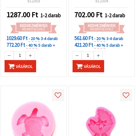
812303
812304
1287.00
Ft
702.00
Ft
1-2 darab
1-2 darab
KEDVEZMÉNYEK
KEDVEZMÉNYEK
MENNYISÉGHEZ
MENNYISÉGHEZ
1029.60 Ft
561.60 Ft
- 20 %
3-4 darab
- 20 %
3-4 darab
772.20 Ft
421.20 Ft
- 40 %
5 darab +
- 40 %
5 darab +
VÁSÁROL
VÁSÁROL