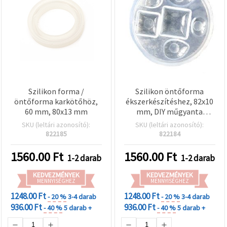
Szilikon forma /
Szilikon öntőforma
öntőforma karkötőhöz,
ékszerkészítéshez, 82x10
60 mm, 80x13 mm
mm, DIY műgyanta
öntéshez
SKU (leltári azonosító):
SKU (leltári azonosító):
822185
822184
1560.00
Ft
1560.00
Ft
1-2 darab
1-2 darab
KEDVEZMÉNYEK
KEDVEZMÉNYEK
MENNYISÉGHEZ
MENNYISÉGHEZ
1248.00 Ft
1248.00 Ft
- 20 %
3-4 darab
- 20 %
3-4 darab
936.00 Ft
936.00 Ft
- 40 %
5 darab +
- 40 %
5 darab +