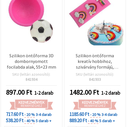
Szilikon öntőforma 3D
Szilikon öntőforma
dombornyomott
kreatív hobbihoz,
focilabda alak, 55×23 mm
szivárvány formájú,
73×128×13 mm
SKU (leltári azonosító):
SKU (leltári azonosító):
841934
841933
897.00
Ft
1482.00
Ft
1-2 darab
1-2 darab
KEDVEZMÉNYEK
KEDVEZMÉNYEK
MENNYISÉGHEZ
MENNYISÉGHEZ
717.60 Ft
1185.60 Ft
- 20 %
3-4 darab
- 20 %
3-4 darab
538.20 Ft
889.20 Ft
- 40 %
5 darab +
- 40 %
5 darab +