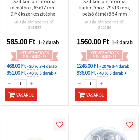
Szilikon öntőforma
Szilikon öntőforma
medálhoz, 65x17 mm –
karkötőhöz, 79×13 mm,
DIY ékszerkészítéshez,
belső átmérő 54 mm
kreatív hobbi forma
SKU (leltári azonosító):
SKU (leltári azonosító):
841922
822186
585.00
Ft
1560.00
Ft
1-2 darab
1-2 darab
KEDVEZMÉNYEK
KEDVEZMÉNYEK
MENNYISÉGHEZ
MENNYISÉGHEZ
468.00 Ft
1248.00 Ft
- 20 %
3-4 darab
- 20 %
3-4 darab
351.00 Ft
936.00 Ft
- 40 %
5 darab +
- 40 %
5 darab +
VÁSÁROL
VÁSÁROL