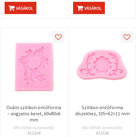
VÁSÁROL
VÁSÁROL
Ovális szilikon öntőforma
Szilikon öntőforma
– angyalos keret, 60x80x6
díszekhez, 105×62×11 mm
mm
SKU (leltári azonosító):
SKU (leltári azonosító):
812324
812328