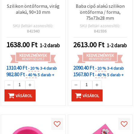
Szilikon öntőforma, virág
Baba cipő alakú szilikon
alakú, 90×10 mm
öntőforma / forma,
75x73x28 mm
SKU (leltári azonosító):
SKU (leltári azonosító):
841940
841936
1638.00
Ft
2613.00
Ft
1-2 darab
1-2 darab
KEDVEZMÉNYEK
KEDVEZMÉNYEK
MENNYISÉGHEZ
MENNYISÉGHEZ
1310.40 Ft
2090.40 Ft
- 20 %
3-4 darab
- 20 %
3-4 darab
982.80 Ft
1567.80 Ft
- 40 %
5 darab +
- 40 %
5 darab +
VÁSÁROL
VÁSÁROL