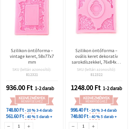
Szilikon öntőforma –
Szilikon öntőforma –
vintage keret, 58x77x7
ovális keret dekoratív
mm
sarokdíszekkel, 76x84x10
mm
SKU (leltári azonosító):
SKU (leltári azonosító):
812321
812322
936.00
Ft
1248.00
Ft
1-2 darab
1-2 darab
KEDVEZMÉNYEK
KEDVEZMÉNYEK
MENNYISÉGHEZ
MENNYISÉGHEZ
748.80 Ft
998.40 Ft
- 20 %
3-4 darab
- 20 %
3-4 darab
561.60 Ft
748.80 Ft
- 40 %
5 darab +
- 40 %
5 darab +