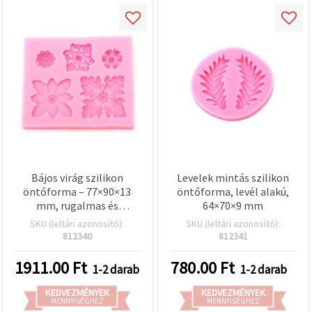
Bájos virág szilikon
Levelek mintás szilikon
öntőforma – 77×90×13
öntőforma, levél alakú,
mm, rugalmas és
64×70×9 mm
újrahasználható –
SKU (leltári azonosító):
SKU (leltári azonosító):
tökéletes gyanta
812340
812341
ékszerkészítéshez,
szappankészítéshez,
1911.00
Ft
780.00
Ft
1-2 darab
1-2 darab
gipszöntéshez és kreatív
DIY kézműves
KEDVEZMÉNYEK
KEDVEZMÉNYEK
projektekhez
MENNYISÉGHEZ
MENNYISÉGHEZ