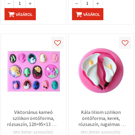
VÁSÁROL
VÁSÁROL
Viktoriánus kameó
Kála liliom szilikon
szilikon öntőforma,
öntőforma, kerek,
rózsaszín, 120×95×13 mm
rózsaszín, rugalmas –
– téglalap alakú, több
fondanthoz, cukrászati
SKU (leltári azonosító):
SKU (leltári azonosító):