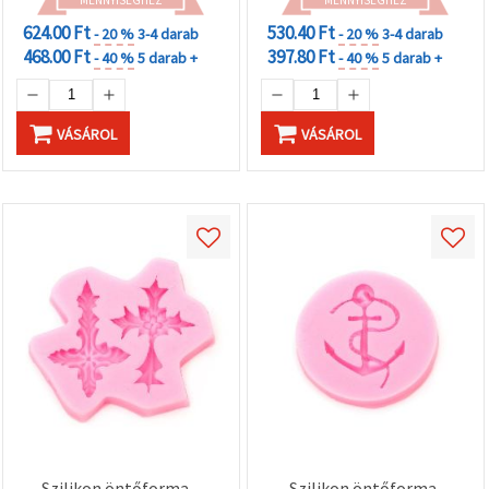
tortadíszítéshez
28×70×10 mm | EM ART
624.00 Ft
530.40 Ft
- 20 %
3-4 darab
- 20 %
3-4 darab
468.00 Ft
397.80 Ft
- 40 %
5 darab +
- 40 %
5 darab +
VÁSÁROL
VÁSÁROL
Szilikon öntőforma –
Szilikon öntőforma,