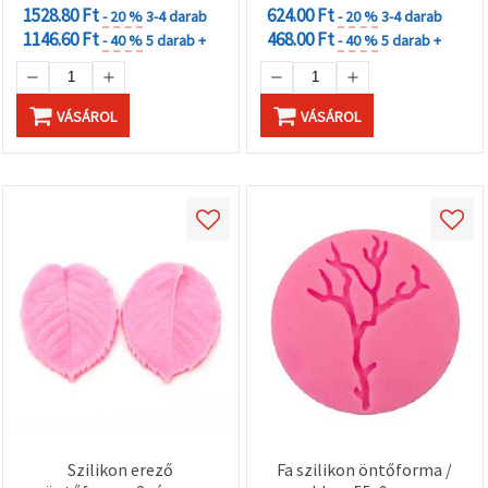
1528.80 Ft
624.00 Ft
- 20 %
3-4 darab
- 20 %
3-4 darab
1146.60 Ft
468.00 Ft
- 40 %
5 darab +
- 40 %
5 darab +
VÁSÁROL
VÁSÁROL
Szilikon erező
Fa szilikon öntőforma /