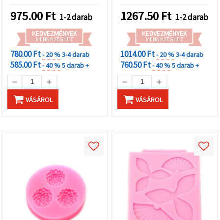
975.00
Ft
1267.50
Ft
1-2 darab
1-2 darab
KEDVEZMÉNYEK
KEDVEZMÉNYEK
MENNYISÉGHEZ
MENNYISÉGHEZ
780.00 Ft
1014.00 Ft
- 20 %
3-4 darab
- 20 %
3-4 darab
585.00 Ft
760.50 Ft
- 40 %
5 darab +
- 40 %
5 darab +
VÁSÁROL
VÁSÁROL