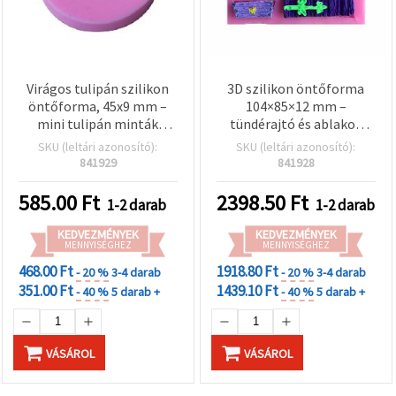
Virágos tulipán szilikon
3D szilikon öntőforma
öntőforma, 45x9 mm –
104×85×12 mm –
mini tulipán minták
tündérajtó és ablakok
tortadíszítéshez,
motívum; rugalmas,
SKU (leltári azonosító):
SKU (leltári azonosító):
fondanthoz és
tapadásmentes forma
841929
841928
csokoládéhoz; ideális
epoxi gyantához, polimer
babaváróra, esküvőre,
gyurmához, gipszhez,
585.00
Ft
2398.50
Ft
1-2 darab
1-2 darab
születésnapra
viaszhoz és
szappankészítéshez,
KEDVEZMÉNYEK
KEDVEZMÉNYEK
MENNYISÉGHEZ
kézműves projektekhez
MENNYISÉGHEZ
468.00 Ft
1918.80 Ft
- 20 %
3-4 darab
- 20 %
3-4 darab
351.00 Ft
1439.10 Ft
- 40 %
5 darab +
- 40 %
5 darab +
VÁSÁROL
VÁSÁROL