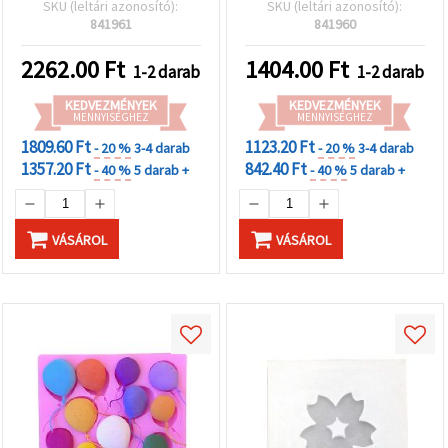
SKU (leltári azonosító):
SKU (leltári azonosító):
kézműves forma epoxi/UV
841961
841960
gyantához, polimer
gyurmához és gipszhez;
2262.00
Ft
1404.00
Ft
1-2 darab
1-2 darab
DIY ékszerkészítéshez,
medálokhoz és
KEDVEZMÉNYEK
KEDVEZMÉNYEK
MENNYISÉGHEZ
miniatűrökhöz
MENNYISÉGHEZ
1809.60 Ft
1123.20 Ft
- 20 %
3-4 darab
- 20 %
3-4 darab
1357.20 Ft
842.40 Ft
- 40 %
5 darab +
- 40 %
5 darab +
VÁSÁROL
VÁSÁROL