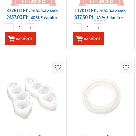
MENNYISÉGHEZ
öntőforma DIY
MENNYISÉGHEZ
ékszerekhez,
3276.00 Ft
1170.00 Ft
- 20 %
3-4 darab
- 20 %
3-4 darab
kulcstartókhoz és
2457.00 Ft
877.50 Ft
- 40 %
5 darab +
- 40 %
5 darab +
ajándékokhoz
VÁSÁROL
VÁSÁROL