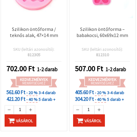
Szilikon öntőforma /
Szilikon öntőforma –
teknős alak, 47×14 mm
babakocsi, 60x69x12 mm
SKU (leltári azonosító):
SKU (leltári azonosító):
812305
812310
702.00
Ft
507.00
Ft
1-2 darab
1-2 darab
KEDVEZMÉNYEK
KEDVEZMÉNYEK
MENNYISÉGHEZ
MENNYISÉGHEZ
561.60 Ft
405.60 Ft
- 20 %
3-4 darab
- 20 %
3-4 darab
421.20 Ft
304.20 Ft
- 40 %
5 darab +
- 40 %
5 darab +
VÁSÁROL
VÁSÁROL