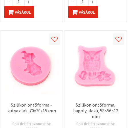
"Mentés"
gombra
kattintva.
VÁSÁROL
VÁSÁROL
Fogadja
el
mindet
Beállítások
Szilikon öntőforma –
Szilikon öntőforma,
kutya alak, 70x70x15 mm
bagoly alakú, 58×56×12
mm
SKU (leltári azonosító):
SKU (leltári azonosító):