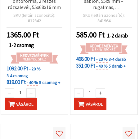
öntőforma, 2 részes
sablon, 55x9 mm –
rózsalevél, 55x68x16 mm
rugalmas,
újrafelhasználható
SKU (leltári azonosító):
SKU (leltári azonosító):
kézműves forma
812342
841964
gyantaöntéshez,
epoxihoz, UV-gyantához,
1365.00
Ft
585.00
Ft
1-2 darab
polimergyurmához, DIY
ékszerekhez és díszekhez
1-2 csomag
KEDVEZMÉNYEK
MENNYISÉGHEZ
KEDVEZMÉNYEK
468.00 Ft
- 20 %
3-4 darab
MENNYISÉGHEZ
351.00 Ft
- 40 %
5 darab +
1092.00 Ft
- 20 %
3-4 csomag
819.00 Ft
- 40 %
5 csomag +
VÁSÁROL
VÁSÁROL