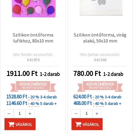
Szilikon öntőforma
Szilikon öntőforma, virág
lufikhoz, 80x10 mm
alakú, 50x10 mm
SKU (leltári azonosító):
SKU (leltári azonosító):
841959
841948
1911.00
Ft
780.00
Ft
1-2 darab
1-2 darab
KEDVEZMÉNYEK
KEDVEZMÉNYEK
MENNYISÉGHEZ
MENNYISÉGHEZ
1528.80 Ft
624.00 Ft
- 20 %
3-4 darab
- 20 %
3-4 darab
1146.60 Ft
468.00 Ft
- 40 %
5 darab +
- 40 %
5 darab +
VÁSÁROL
VÁSÁROL