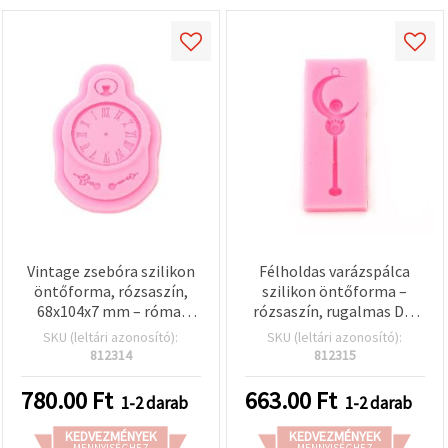
Vintage zsebóra szilikon
Félholdas varázspálca
öntőforma, rózsaszín,
szilikon öntőforma –
68x104x7 mm – római
rózsaszín, rugalmas DIY
számos óralap, rugalmas,
epoxi- és UV-gyantához,
SKU (leltári azonosító):
SKU (leltári azonosító):
tapadásmentes forma
ékszerekhez,
812314
812315
epoxi gyantához,
kulcstartókhoz és kreatív
fondanthoz,
hobby kézműves
780.00
Ft
663.00
Ft
1-2 darab
1-2 darab
csokoládéhoz, agyaghoz,
projektekhez, égi
szappanhoz és
motívum, forma mérete
KEDVEZMÉNYEK
KEDVEZMÉNYEK
MENNYISÉGHEZ
MENNYISÉGHEZ