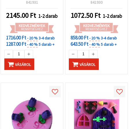
mélyedéses vintage profil
díszítéshez, agyaghoz és
841931
841930
gyantához, polimer
gyantához;
agyaghoz és
tortadekorációhoz és
2145.00
Ft
1072.50
Ft
1-2 darab
1-2 darab
szappanöntéshez;
kreatív hobbihoz, 75 x 10
ékszerkészítéshez,
mm
KEDVEZMÉNYEK
KEDVEZMÉNYEK
kabosonokhoz,
MENNYISÉGHEZ
MENNYISÉGHEZ
medálokhoz és DIY
1716.00 Ft
858.00 Ft
- 20 %
3-4 darab
- 20 %
3-4 darab
kézműves projektekhez
1287.00 Ft
643.50 Ft
- 40 %
5 darab +
- 40 %
5 darab +
VÁSÁROL
VÁSÁROL