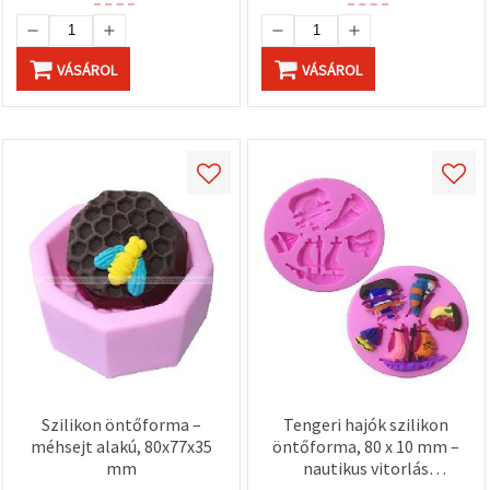
VÁSÁROL
VÁSÁROL
Szilikon öntőforma –
Tengeri hajók szilikon
méhsejt alakú, 80x77x35
öntőforma, 80 x 10 mm –
mm
nautikus vitorlás
motívumok; rugalmas