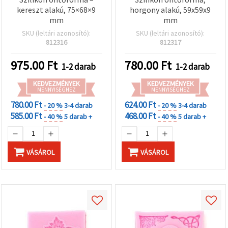
kereszt alakú, 75×68×9
horgony alakú, 59x59x9
mm
mm
SKU (leltári azonosító):
SKU (leltári azonosító):
812316
812317
975.00
Ft
780.00
Ft
1-2 darab
1-2 darab
KEDVEZMÉNYEK
KEDVEZMÉNYEK
MENNYISÉGHEZ
MENNYISÉGHEZ
780.00 Ft
624.00 Ft
- 20 %
3-4 darab
- 20 %
3-4 darab
585.00 Ft
468.00 Ft
- 40 %
5 darab +
- 40 %
5 darab +
VÁSÁROL
VÁSÁROL