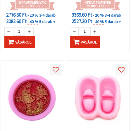
KEDVEZMÉNYEK
KEDVEZMÉNYEK
MENNYISÉGHEZ
MENNYISÉGHEZ
2776.80 Ft
3369.60 Ft
- 20 %
3-4 darab
- 20 %
3-4 darab
2082.60 Ft
2527.20 Ft
- 40 %
5 darab +
- 40 %
5 darab +
VÁSÁROL
VÁSÁROL