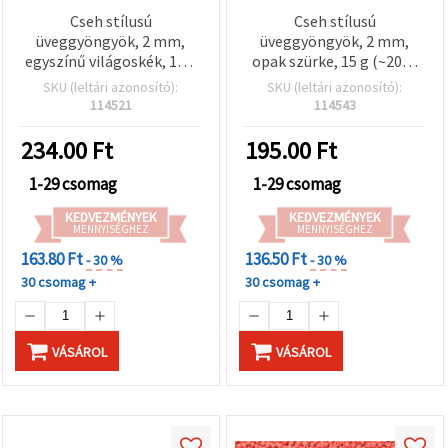
Cseh stílusú
Cseh stílusú
üveggyöngyök, 2 mm,
üveggyöngyök, 2 mm,
egyszínű világoskék, 15 g
opak szürke, 15 g (~2050
(kb. 2050 db)
db)
SKU (leltári azonosító):
SKU (leltári azonosító):
114521
114543
234.00
Ft
195.00
Ft
1-29 csomag
1-29 csomag
KEDVEZMÉNYEK
KEDVEZMÉNYEK
MENNYISÉGHEZ
MENNYISÉGHEZ
163.80 Ft
136.50 Ft
- 30 %
- 30 %
30 csomag +
30 csomag +
VÁSÁROL
VÁSÁROL