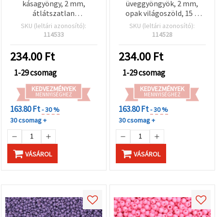
kásagyöngy, 2 mm,
üveggyöngyök, 2 mm,
átlátszatlan
opak világoszöld, 15 g
világosbarna, 15 g (kb.
(~2050 db)
SKU (leltári azonosító):
SKU (leltári azonosító):
2050 db)
114533
114528
234.00
Ft
234.00
Ft
1-29 csomag
1-29 csomag
KEDVEZMÉNYEK
KEDVEZMÉNYEK
MENNYISÉGHEZ
MENNYISÉGHEZ
163.80 Ft
163.80 Ft
- 30 %
- 30 %
30 csomag +
30 csomag +
VÁSÁROL
VÁSÁROL