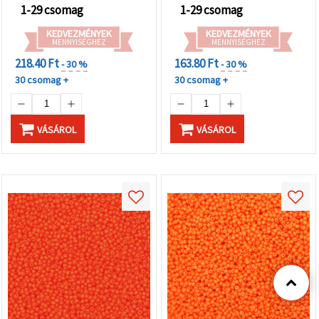
1-29 csomag
1-29 csomag
KEDVEZMÉNYEK
KEDVEZMÉNYEK
MENNYISÉGHEZ
MENNYISÉGHEZ
218.40 Ft
163.80 Ft
- 30 %
- 30 %
30 csomag +
30 csomag +
VÁSÁROL
VÁSÁROL