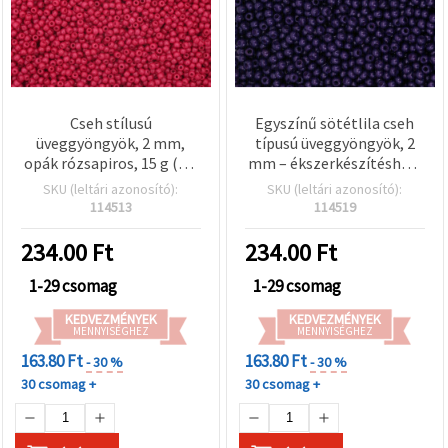
Cseh stílusú
Egyszínű sötétlila cseh
üveggyöngyök, 2 mm,
típusú üveggyöngyök, 2
opák rózsapiros, 15 g (kb.
mm – ékszerkészítéshez,
2050 db)
hímzéshez és DIY
SKU (leltári azonosító):
SKU (leltári azonosító):
gyöngyfűzéshez – 15 g
114513
114519
(kb. 2050 db)
234.00
Ft
234.00
Ft
1-29 csomag
1-29 csomag
KEDVEZMÉNYEK
KEDVEZMÉNYEK
MENNYISÉGHEZ
MENNYISÉGHEZ
163.80 Ft
163.80 Ft
- 30 %
- 30 %
30 csomag +
30 csomag +