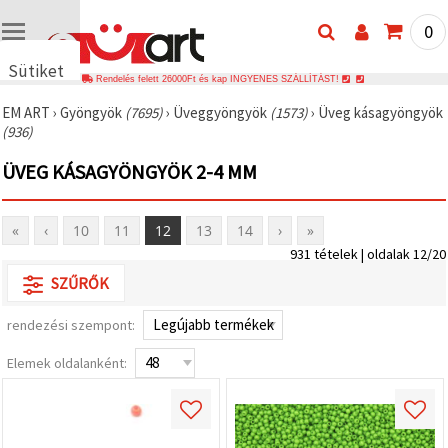
0
Sütiket
Rendelés felett 26000Ft és kap INGYENES SZÁLLÍTÁST!
használunk
EM ART
›
Gyöngyök
(7695)
›
Üveggyöngyök
(1573)
›
Üveg kásagyöngyök
🍪 Cookie-
(936)
kat és
hasonló
ÜVEG KÁSAGYÖNGYÖK 2-4 MM
technológiákat
használunk
annak
érdekében,
«
‹
10
11
12
13
14
›
»
hogy
biztosítsuk
931 tételek | oldalak 12/20
a weboldal
megfelelő
SZŰRŐK
működését,
javítsuk az
rendezési szempont:
Ön
felhasználói
élményét,
Elemek oldalanként:
és az Ön
hozzájárulásával
elemezzük
a
forgalmat,