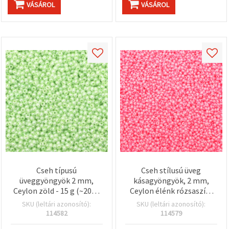
VÁSÁROL
VÁSÁROL
Cseh típusú
Cseh stílusú üveg
üveggyöngyök 2 mm,
kásagyöngyök, 2 mm,
Ceylon zöld - 15 g (~2050
Ceylon élénk rózsaszín,
db)
15 g (~2050 db)
SKU (leltári azonosító):
SKU (leltári azonosító):
114582
114579