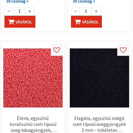
"Mentés"
30 csomag +
30 csomag +
gombra
kattintva.
VÁSÁROL
VÁSÁROL
Fogadja
el
mindet
Beállítások
Élénk, egyszínű
Elegáns, egyszínű indigó
korallszínű cseh típusú
cseh típusú üveggyöngyök
üveg kásagyöngyök, 2
2 mm – tökéletes