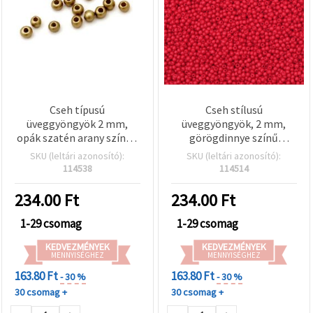
Cseh típusú
Cseh stílusú
üveggyöngyök 2 mm,
üveggyöngyök, 2 mm,
opák szatén arany színű -
görögdinnye színű
15 g (~2050 db)
(egyszínű), 15 g (~2050
SKU (leltári azonosító):
SKU (leltári azonosító):
db)
114538
114514
234.00
Ft
234.00
Ft
1-29 csomag
1-29 csomag
KEDVEZMÉNYEK
KEDVEZMÉNYEK
MENNYISÉGHEZ
MENNYISÉGHEZ
163.80 Ft
163.80 Ft
- 30 %
- 30 %
30 csomag +
30 csomag +