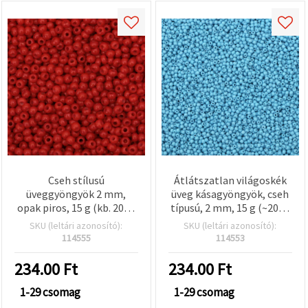
Cseh stílusú
Átlátszatlan világoskék
üveggyöngyök 2 mm,
üveg kásagyöngyök, cseh
opak piros, 15 g (kb. 2050
típusú, 2 mm, 15 g (~2050
db)
db)
SKU (leltári azonosító):
SKU (leltári azonosító):
114555
114553
234.00
Ft
234.00
Ft
1-29 csomag
1-29 csomag