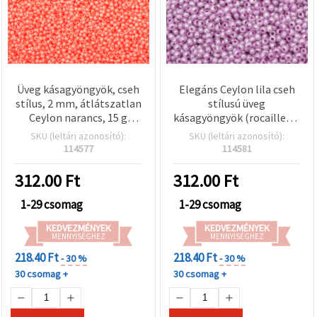
Üveg kásagyöngyök, cseh
Elegáns Ceylon lila cseh
stílus, 2 mm, átlátszatlan
stílusú üveg
Ceylon narancs, 15 g
kásagyöngyök (rocaille), 2
(~2050 db)
mm – ékszerkészítéshez,
SKU (leltári azonosító):
SKU (leltári azonosító):
hímzéshez és kreatív DIY
114577
114581
projektekhez – 15 g
(~2050 db)
312.00
Ft
312.00
Ft
1-29 csomag
1-29 csomag
KEDVEZMÉNYEK
KEDVEZMÉNYEK
MENNYISÉGHEZ
MENNYISÉGHEZ
218.40 Ft
218.40 Ft
- 30 %
- 30 %
30 csomag +
30 csomag +