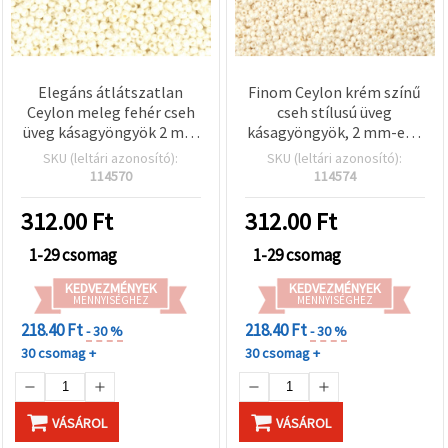
Elegáns átlátszatlan
Finom Ceylon krém színű
Ceylon meleg fehér cseh
cseh stílusú üveg
üveg kásagyöngyök 2 mm
kásagyöngyök, 2 mm-es –
– tökéletes
tökéletes
SKU (leltári azonosító):
SKU (leltári azonosító):
ékszerkészítéshez,
ékszerkészítéshez,
114570
114574
hímzéshez és DIY
hímzéshez és DIY
gyöngyfűzéshez – 15 g
gyöngyfűzéshez – 15 g
312.00
Ft
312.00
Ft
(~2050 db)
(kb. 2050 db)
1-29 csomag
1-29 csomag
KEDVEZMÉNYEK
KEDVEZMÉNYEK
MENNYISÉGHEZ
MENNYISÉGHEZ
218.40 Ft
218.40 Ft
- 30 %
- 30 %
30 csomag +
30 csomag +
VÁSÁROL
VÁSÁROL