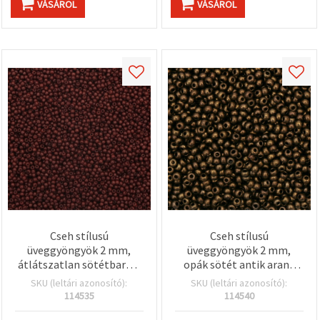
VÁSÁROL
VÁSÁROL
Cseh stílusú
Cseh stílusú
üveggyöngyök 2 mm,
üveggyöngyök 2 mm,
átlátszatlan sötétbarna,
opák sötét antik arany
15 g (~2050 db)
színű – 15 g (~2050 db)
SKU (leltári azonosító):
SKU (leltári azonosító):
114535
114540