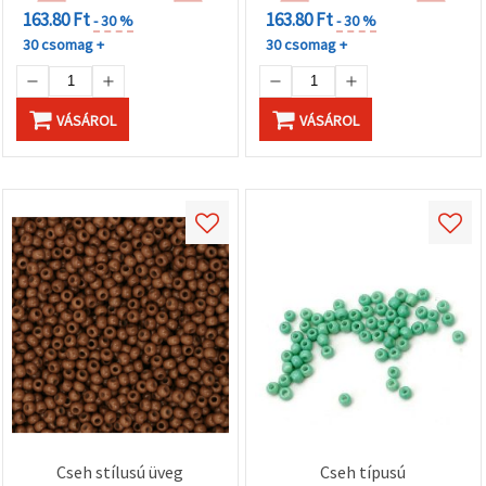
163.80 Ft
163.80 Ft
- 30 %
- 30 %
30 csomag +
30 csomag +
VÁSÁROL
VÁSÁROL
Cseh stílusú üveg
Cseh típusú