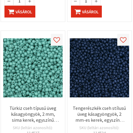
VÁSÁROL
VÁSÁROL
Türkiz cseh típusú üveg
Tengerészkék cseh stílusú
kásagyöngyök, 2 mm,
üveg kásagyöngyök, 2
sima kerek, egyszínű
mm-es kerek, egyszínű,
akvamarin – 15 g (kb. 2050
15 g (kb. 2050 db)
SKU (leltári azonosító):
SKU (leltári azonosító):
db)
114527
114524