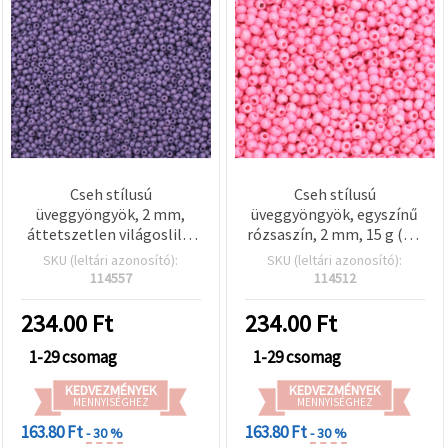
Cseh stílusú
Cseh stílusú
üveggyöngyök, 2 mm,
üveggyöngyök, egyszínű
áttetszetlen világoslila,
rózsaszín, 2 mm, 15 g (kb.
egyszínű - 15 g (~2050 db)
2050 db)
SKU (leltári azonosító):
SKU (leltári azonosító):
114557
114512
234.00
Ft
234.00
Ft
1-29 csomag
1-29 csomag
KEDVEZMÉNYEK
KEDVEZMÉNYEK
MENNYISÉGHEZ
MENNYISÉGHEZ
163.80 Ft
163.80 Ft
- 30 %
- 30 %