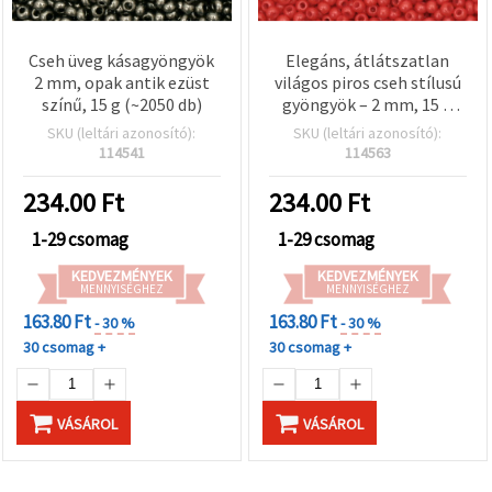
Cseh üveg kásagyöngyök
Elegáns, átlátszatlan
2 mm, opak antik ezüst
világos piros cseh stílusú
színű, 15 g (~2050 db)
gyöngyök – 2 mm, 15 g
(kb. 2050 db), tökéletes
SKU (leltári azonosító):
SKU (leltári azonosító):
romantikus
114541
114563
ékszerkészítéshez és
hímzéshez
234.00
Ft
234.00
Ft
1-29 csomag
1-29 csomag
KEDVEZMÉNYEK
KEDVEZMÉNYEK
MENNYISÉGHEZ
MENNYISÉGHEZ
163.80 Ft
163.80 Ft
- 30 %
- 30 %
30 csomag +
30 csomag +
VÁSÁROL
VÁSÁROL