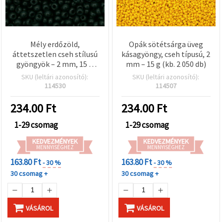
Mély erdőzöld,
Opák sötétsárga üveg
áttetszetlen cseh stílusú
kásagyöngy, cseh típusú, 2
gyöngyök – 2 mm, 15 g
mm – 15 g (kb. 2 050 db)
(~2050 db), ideális
SKU (leltári azonosító):
SKU (leltári azonosító):
ékszerkészítéshez,
114530
114507
ünnepi mintákhoz és
egyedi DIY projektekhez
234.00
Ft
234.00
Ft
1-29 csomag
1-29 csomag
KEDVEZMÉNYEK
KEDVEZMÉNYEK
MENNYISÉGHEZ
MENNYISÉGHEZ
163.80 Ft
163.80 Ft
- 30 %
- 30 %
30 csomag +
30 csomag +
VÁSÁROL
VÁSÁROL