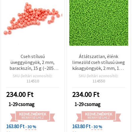
valamint
relevánsabb
tartalmat
és
hirdetéseket
jelenítsünk
meg,
beleértve
analitikai és
marketingpartnereink
segítségével
is.
Cseh stílusú
Átlátszatlan, élénk
Az "Összes
üveggyöngyök, 2 mm,
limezöld cseh stílusú üveg
elfogadása"
barackszín, 15 g (~2050
kásagyöngyök, 2 mm, 15 g
gombra
db) - ideális
(~2050 db) –
SKU (leltári azonosító):
SKU (leltári azonosító):
kattintva
ékszerkészítéshez és
ékszerkészítéshez és
elfogadhatja
114510
114550
az összes
dekorációhoz
díszítéshez
sütit, vagy
234.00
Ft
234.00
Ft
a
Beállításokban
1-29 csomag
1-29 csomag
megadhatja
preferenciáit
az adott
KEDVEZMÉNYEK
KEDVEZMÉNYEK
MENNYISÉGHEZ
MENNYISÉGHEZ
típusú sütik
kiválasztásával
163.80 Ft
163.80 Ft
- 30 %
- 30 %
és a