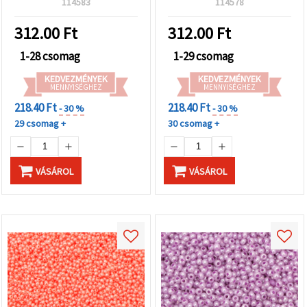
114583
114578
312.00
Ft
312.00
Ft
1-28 csomag
1-29 csomag
KEDVEZMÉNYEK
KEDVEZMÉNYEK
MENNYISÉGHEZ
MENNYISÉGHEZ
218.40 Ft
218.40 Ft
- 30 %
- 30 %
29 csomag +
30 csomag +
VÁSÁROL
VÁSÁROL