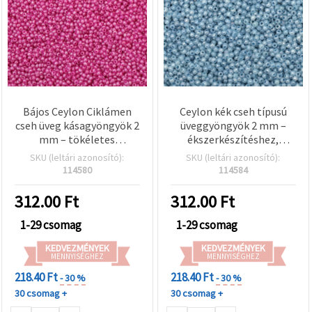
Bájos Ceylon Ciklámen
Ceylon kék cseh típusú
cseh üveg kásagyöngyök 2
üveggyöngyök 2 mm –
mm – tökéletes
ékszerkészítéshez,
ékszerkészítéshez,
hímzéshez és DIY
SKU (leltári azonosító):
SKU (leltári azonosító):
hímzéshez és DIY
gyöngyfűzéshez – 15 g
114580
114584
gyöngyfűzéshez – 15 g
(~2050 db)
(~2050 db)
312.00
Ft
312.00
Ft
1-29 csomag
1-29 csomag
KEDVEZMÉNYEK
KEDVEZMÉNYEK
MENNYISÉGHEZ
MENNYISÉGHEZ
218.40 Ft
218.40 Ft
- 30 %
- 30 %
30 csomag +
30 csomag +