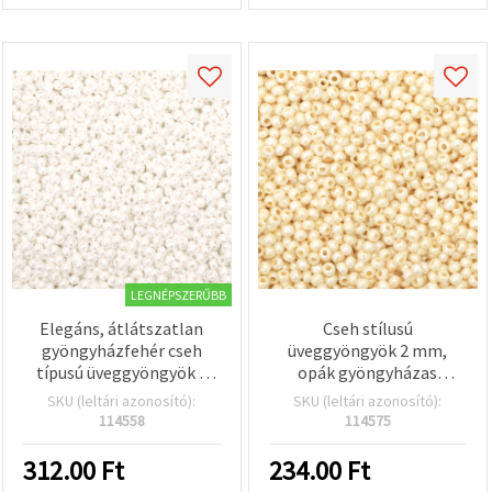
LEGNÉPSZERŰBB
Elegáns, átlátszatlan
Cseh stílusú
gyöngyházfehér cseh
üveggyöngyök 2 mm,
típusú üveggyöngyök 2
opák gyöngyházas
mm – ékszerkészítéshez,
banánsárga, 15 g (kb.
SKU (leltári azonosító):
SKU (leltári azonosító):
hímzéshez és DIY
2050 db)
114558
114575
gyöngyfűzéshez – 15 g
(~2050 db)
312.00
Ft
234.00
Ft