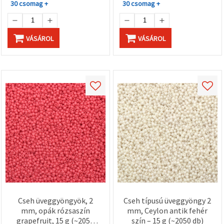
30 csomag +
30 csomag +
VÁSÁROL
VÁSÁROL
Cseh üveggyöngyök, 2
Cseh típusú üveggyöngy 2
mm, opák rózsaszín
mm, Ceylon antik fehér
grapefruit, 15 g (~2050
szín – 15 g (~2050 db)