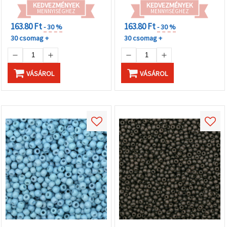
KEDVEZMÉNYEK
KEDVEZMÉNYEK
MENNYISÉGHEZ
MENNYISÉGHEZ
163.80 Ft
163.80 Ft
- 30 %
- 30 %
30 csomag +
30 csomag +
VÁSÁROL
VÁSÁROL