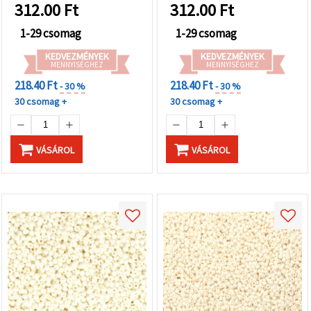
312.00
Ft
312.00
Ft
1-29 csomag
1-29 csomag
KEDVEZMÉNYEK
KEDVEZMÉNYEK
MENNYISÉGHEZ
MENNYISÉGHEZ
218.40 Ft
218.40 Ft
- 30 %
- 30 %
30 csomag +
30 csomag +
VÁSÁROL
VÁSÁROL