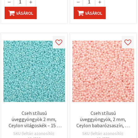
VÁSÁROL
VÁSÁROL
Cseh stílusú
Cseh stílusú
üveggyöngyök 2 mm,
üveggyöngyök, 2 mm,
Ceylon világoskék – 15 g
Ceylon babarózsaszín, 15
(~2050 db)
g (~2050 db)
SKU (leltári azonosító):
SKU (leltári azonosító):