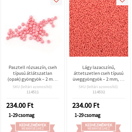
Pasztell rózsaszín, cseh
Lágy lazacszínű,
típusú átlátszatlan
áttetszetlen cseh típusú
(opak) gyöngyök – 2 mm,
üveggyöngyök – 2 mm, 15
15 g (kb. 2050 db), kézzel
g (~2050 db), kézműves
SKU (leltári azonosító):
SKU (leltári azonosító):
készített ékszerekhez,
ékszerekhez, színes
114511
114532
babás témájú kreatív
mintákhoz és kreatív DIY
projektekhez és egyedi
projektekhez
234.00
Ft
234.00
Ft
DIY alkotásokhoz
1-29 csomag
1-29 csomag
KEDVEZMÉNYEK
KEDVEZMÉNYEK
MENNYISÉGHEZ
MENNYISÉGHEZ