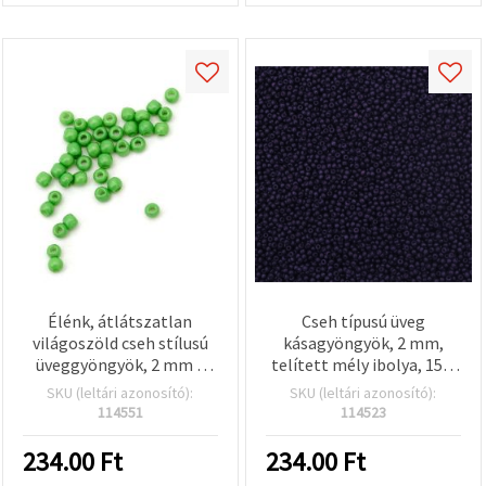
Élénk, átlátszatlan
Cseh típusú üveg
világoszöld cseh stílusú
kásagyöngyök, 2 mm,
üveggyöngyök, 2 mm –
telített mély ibolya, 15 g
tökéletes
(~2050 db)
SKU (leltári azonosító):
SKU (leltári azonosító):
ékszerkészítéshez,
114551
114523
hímzéshez és DIY
gyöngyfűzéshez – 15 g
234.00
Ft
234.00
Ft
(kb. 2050 db)