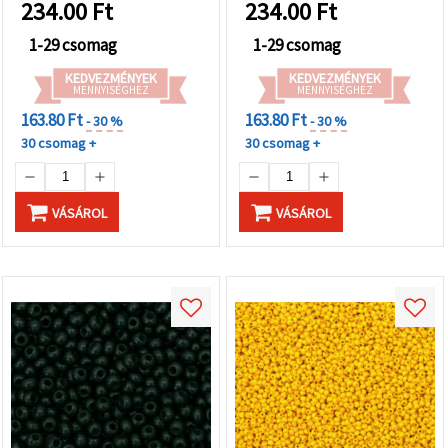
234.00
Ft
234.00
Ft
1-29 csomag
1-29 csomag
KEDVEZMÉNYEK
KEDVEZMÉNYEK
MENNYISÉGHEZ
MENNYISÉGHEZ
163.80 Ft
163.80 Ft
- 30 %
- 30 %
30 csomag +
30 csomag +
VÁSÁROL
VÁSÁROL