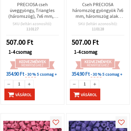
PRECIOSA cseh
Cseh PRECIOSA
üveggyöngy, Triangles
háromszög gyöngyök 7x6
(háromszög), 7x6 mm, 2
mm, háromszög alakú
mm-es háromszög alakú
furat 2 mm, opak sötét
SKU (leltári azonosító):
SKU (leltári azonosító):
lyuk, átlátszatlan piros
cseresznye lüszter, 15 g
110127
110128
lüszter, 15 g (~38 db)
(~38 db)
507.00
Ft
507.00
Ft
1-4 csomag
1-4 csomag
KEDVEZMÉNYEK
KEDVEZMÉNYEK
MENNYISÉGHEZ
MENNYISÉGHEZ
354.90 Ft
354.90 Ft
- 30 %
5 csomag +
- 30 %
5 csomag +
VÁSÁROL
VÁSÁROL