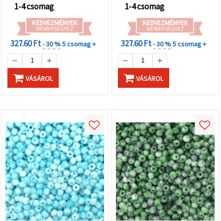
1-4 csomag
1-4 csomag
KEDVEZMÉNYEK
KEDVEZMÉNYEK
MENNYISÉGHEZ
MENNYISÉGHEZ
327.60 Ft
327.60 Ft
- 30 %
5 csomag +
- 30 %
5 csomag +
VÁSÁROL
VÁSÁROL