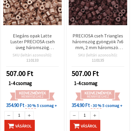
Elegáns opak Latte
PRECIOSA cseh Triangles
Luster PRECIOSA cseh
háromszög gyöngyök 7x6
üveg háromszög
mm, 2 mm háromszög
gyöngyök (Triangle) 7x6
alakú furat, opak vintage
SKU (leltári azonosító):
SKU (leltári azonosító):
mm, háromszög alakú
barna luster bevonat, 15 g
110133
110135
furat: 2 mm –
(~38 db)
ékszerkészítéshez,
507.00
Ft
507.00
Ft
gyöngyfűzéshez és
DIY/kreatív hobbi
1-4 csomag
1-4 csomag
projektekhez – 15 g (~38
KEDVEZMÉNYEK
KEDVEZMÉNYEK
db)
MENNYISÉGHEZ
MENNYISÉGHEZ
354.90 Ft
354.90 Ft
- 30 %
5 csomag +
- 30 %
5 csomag +
VÁSÁROL
VÁSÁROL