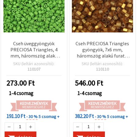
Cseh üveggyöngyök
Cseh PRECIOSA Triangles
PRECIOSA Triangles, 4
gyöngyök, 7x6 mm,
mm, háromszög alakú
háromszög alakú furat 2
furat 1 mm, opák zöld, 15
mm, aranyszín,
SKU (leltári azonosító):
SKU (leltári azonosító):
g (±190 db)
ezüstszínű belsővel, 15 g
110107
110110
(~38 db)
273.00
Ft
546.00
Ft
1-4 csomag
1-4 csomag
KEDVEZMÉNYEK
KEDVEZMÉNYEK
MENNYISÉGHEZ
MENNYISÉGHEZ
191.10 Ft
382.20 Ft
- 30 %
5 csomag +
- 30 %
5 csomag +