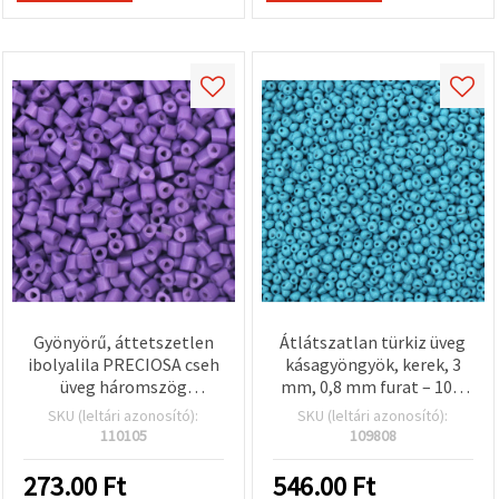
Gyönyörű, áttetszetlen
Átlátszatlan türkiz üveg
ibolyalila PRECIOSA cseh
kásagyöngyök, kerek, 3
üveg háromszög
mm, 0,8 mm furat – 10 g
gyöngyök, 4 mm,
(~260 db)
SKU (leltári azonosító):
SKU (leltári azonosító):
háromszög alakú furat: 1
110105
109808
mm – tökéletes
ékszerkészítéshez,
273.00
Ft
546.00
Ft
gyöngyfűzéshez és DIY