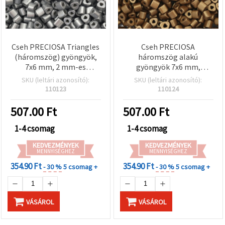
Cseh PRECIOSA Triangles
Cseh PRECIOSA
(háromszög) gyöngyök,
háromszög alakú
7x6 mm, 2 mm-es
gyöngyök 7x6 mm,
háromszög alakú furat,
háromszög alakú furat 2
SKU (leltári azonosító):
SKU (leltári azonosító):
ezüst színű felület – 15 g
mm, egyszínű aranyszínű,
110123
110124
(~38 db)
15 g (~38 db)
507.00
Ft
507.00
Ft
1-4 csomag
1-4 csomag
KEDVEZMÉNYEK
KEDVEZMÉNYEK
MENNYISÉGHEZ
MENNYISÉGHEZ
354.90 Ft
354.90 Ft
- 30 %
5 csomag +
- 30 %
5 csomag +
VÁSÁROL
VÁSÁROL