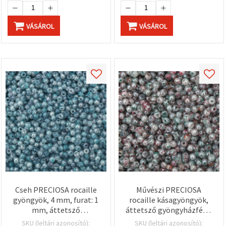
"Mentés"
gombra
kattintva.
VÁSÁROL
VÁSÁROL
Fogadja
el
mindet
Beállítások
Cseh PRECIOSA rocaille
Művészi PRECIOSA
gyöngyök, 4 mm, furat: 1
rocaille kásagyöngyök,
mm, áttetsző
áttetsző gyöngyházfény,
gyöngyházfényű kék mix
zöld–piros mix, 4 mm,
SKU (leltári azonosító):
SKU (leltári azonosító):