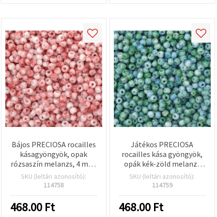
Bájos PRECIOSA rocailles
Játékos PRECIOSA
kásagyöngyök, opak
rocailles kása gyöngyök,
rózsaszín melanzs, 4 mm,
opák kék-zöld melanzs
lyuk 1 mm – 10 g (±160 db)
mix, színezett üveg, 4
SKU (leltári azonosító):
SKU (leltári azonosító):
– tökéletes nőies
mm, furat 1 mm – 10 g
114758
114759
ékszerekhez és
(±160 db) – ideális színes
romantikus DIY
kiegészítőkhöz és egyedi
468.00
Ft
468.00
Ft
alkotásokhoz
kézműves projektekhez