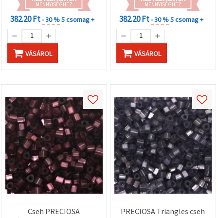
MENNYISÉGHEZ
MENNYISÉGHEZ
382.20 Ft
382.20 Ft
- 30 %
5 csomag +
- 30 %
5 csomag +
VÁSÁROL
VÁSÁROL
Cseh PRECIOSA
PRECIOSA Triangles cseh