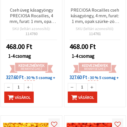
Cseh üveg kásagyöngy
PRECIOSA Rocailles cseh
PRECIOSA Rocailles, 4
kásagyöngy, 4 mm, furat:
mm, furat: 1 mm, opak
1 mm, opak szürke-zöld
világoskék mix, 10 g (±160
melanzs, 10 g (~160 db)
SKU (leltári azonosító):
SKU (leltári azonosító):
db)
114760
114761
468.00
Ft
468.00
Ft
1-4 csomag
1-4 csomag
KEDVEZMÉNYEK
KEDVEZMÉNYEK
MENNYISÉGHEZ
MENNYISÉGHEZ
327.60 Ft
327.60 Ft
- 30 %
5 csomag +
- 30 %
5 csomag +
VÁSÁROL
VÁSÁROL