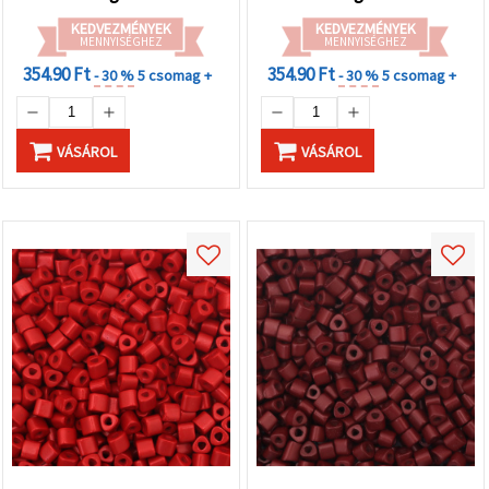
db)
15 g (~38 db)
KEDVEZMÉNYEK
KEDVEZMÉNYEK
MENNYISÉGHEZ
MENNYISÉGHEZ
354.90 Ft
354.90 Ft
- 30 %
5 csomag +
- 30 %
5 csomag +
VÁSÁROL
VÁSÁROL