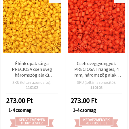
Élénk opak sárga
Cseh üveggyöngyök
PRECIOSA cseh üveg
PRECIOSA Triangles, 4
háromszög alakú
mm, háromszög alakú
gyöngyök, 4 mm, 1 mm-
furat 1 mm, opak narancs,
SKU (leltári azonosító):
SKU (leltári azonosító):
es háromszög furattal —
15 g (±190 db)
110102
110103
15 g (±190 db)
273.00
Ft
273.00
Ft
1-4 csomag
1-4 csomag
KEDVEZMÉNYEK
KEDVEZMÉNYEK
MENNYISÉGHEZ
MENNYISÉGHEZ