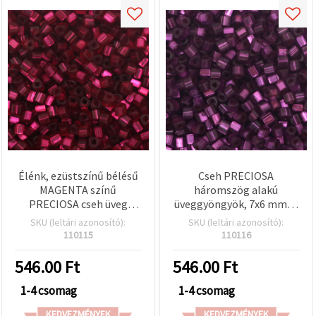
Élénk, ezüstszínű bélésű
Cseh PRECIOSA
MAGENTA színű
háromszög alakú
PRECIOSA cseh üveg
üveggyöngyök, 7x6 mm, 2
háromszög gyöngyök, 7x6
mm-es háromszög alakú
SKU (leltári azonosító):
SKU (leltári azonosító):
mm, háromszög alakú
lyukkal, ezüst bélésű
110115
110116
furat: 2 mm –
ibolyalila, 15 g (~38 db)
ékszerkészítéshez,
546.00
Ft
546.00
Ft
gyöngyfűzéshez és DIY
kézműves projektekhez –
1-4 csomag
1-4 csomag
15 g (kb. 38 db)
KEDVEZMÉNYEK
KEDVEZMÉNYEK