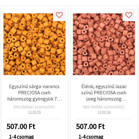
Egyszínű sárga-narancs
Élénk, egyszínű lazac
PRECIOSA cseh
színű PRECIOSA cseh
háromszög gyöngyök 7x6
üveg háromszög
mm, háromszög furat: 2
gyöngyök 7x6 mm,
SKU (leltári azonosító):
SKU (leltári azonosító):
mm – feltűnő
háromszög alakú furat: 2
110125
110126
ékszerekhez,
mm – tökéletes
gyöngyfűzéshez és DIY
ékszerkészítéshez,
507.00
Ft
507.00
Ft
kreatív kézműves
gyöngyfűzéshez és DIY
projektekhez – 15 g (~38
kézműves projektekhez –
1-4 csomag
1-4 csomag