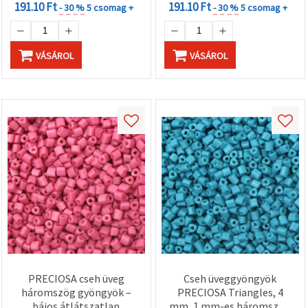
191.10 Ft
191.10 Ft
- 30 %
5 csomag +
- 30 %
5 csomag +
VÁSÁROL
VÁSÁROL
PRECIOSA cseh üveg
Cseh üveggyöngyök
háromszög gyöngyök –
PRECIOSA Triangles, 4
bájos átlátszatlan
mm, 1 mm-es háromszög