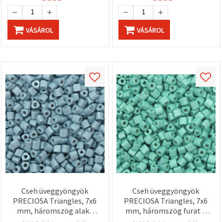
VÁSÁROL
VÁSÁROL
Cseh üveggyöngyök
Cseh üveggyöngyök
PRECIOSA Triangles, 7x6
PRECIOSA Triangles, 7x6
mm, háromszög alakú
mm, háromszög furat 2
furat 2 mm, átlátszatlan
mm, opák akvamarin, 15 g