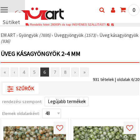
0
Sütiket
Rendelés felett 26000Ft és kap INGYENES SZÁLLÍTÁST!
használunk
EM ART
›
Gyöngyök
(7695)
›
Üveggyöngyök
(1573)
›
Üveg kásagyöngyök
🍪 Cookie-
(936)
kat és
hasonló
ÜVEG KÁSAGYÖNGYÖK 2-4 MM
technológiákat
használunk
annak
érdekében,
«
‹
4
5
6
7
8
›
»
hogy
biztosítsuk
931 tételek | oldalak 6/20
a weboldal
megfelelő
SZŰRŐK
működését,
javítsuk az
rendezési szempont:
Ön
felhasználói
élményét,
Elemek oldalanként:
és az Ön
hozzájárulásával
elemezzük
a
forgalmat,