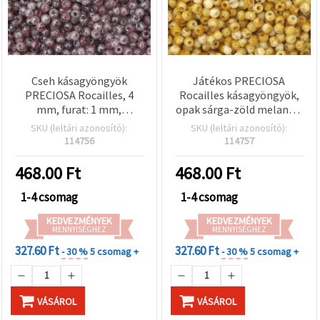
Cseh kásagyöngyök
Játékos PRECIOSA
PRECIOSA Rocailles, 4
Rocailles kásagyöngyök,
mm, furat: 1 mm,
opak sárga-zöld melanzs,
áttetsző
4 mm, lyuk 1 mm – 10 g
SKU (leltári azonosító):
SKU (leltári azonosító):
gyöngyházszürke–
(±160 db) – Ideális vidám
114756
114757
ciklámen melanzs, 10 g
kiegészítőkhöz és egyedi
±160 db
kézműves projektekhez
468.00
Ft
468.00
Ft
1-4 csomag
1-4 csomag
KEDVEZMÉNYEK
KEDVEZMÉNYEK
MENNYISÉGHEZ
MENNYISÉGHEZ
327.60 Ft
327.60 Ft
- 30 %
5 csomag +
- 30 %
5 csomag +
VÁSÁROL
VÁSÁROL