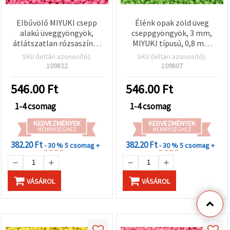
Elbűvölő MIYUKI csepp
Élénk opak zöld üveg
alakú üveggyöngyök,
cseppgyöngyök, 3 mm,
átlátszatlan rózsaszín, 4
MIYUKI típusú, 0,8 mm
mm, lyuk: 1 mm – 10 g
furat – 10 g-os csomag
SKU (leltári azonosító):
SKU (leltári azonosító):
(~115 db)
(~260 db),
109822
109807
ékszerkészítéshez és
gyöngyfűzéshez
546.00
Ft
546.00
Ft
1-4 csomag
1-4 csomag
KEDVEZMÉNYEK
KEDVEZMÉNYEK
MENNYISÉGHEZ
MENNYISÉGHEZ
382.20 Ft
382.20 Ft
- 30 %
5 csomag +
- 30 %
5 csomag +
VÁSÁROL
VÁSÁROL