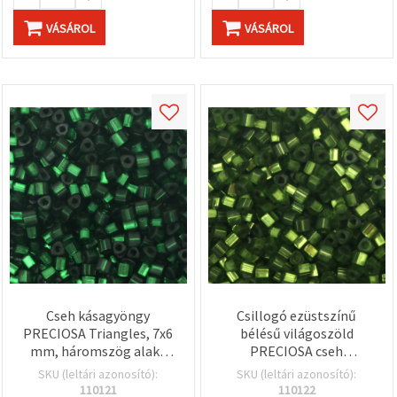
VÁSÁROL
VÁSÁROL
Cseh kásagyöngy
Csillogó ezüstszínű
PRECIOSA Triangles, 7x6
bélésű világoszöld
mm, háromszög alakú
PRECIOSA cseh
furat 2 mm, ezüst színű
háromszög gyöngyök 7x6
SKU (leltári azonosító):
SKU (leltári azonosító):
bélésű zöld, 15 g (~38 db)
mm, háromszög alakú
110121
110122