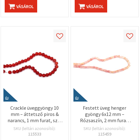
"Mentés"
gombra
VÁSÁROL
VÁSÁROL
kattintva.
Fogadja
el
mindet
Beállítások
ÚJ
ÚJ
Crackle üveggyöngy 10
Festett üveg henger
mm – áttetsző piros &
gyöngy 6x12 mm –
narancs, 1 mm furat, szál
Rózsaszín, 2 mm furat,
~85 db – tüzes
szál ~65 db –
SKU (leltári azonosító):
SKU (leltári azonosító):
ékszerkészítéshez és
Ékszerkészítéshez,
115533
115459
feltűnő kézműves
kreatív hobby alapanyag