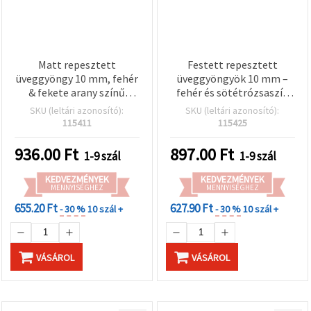
Matt repesztett
Festett repesztett
üveggyöngy 10 mm, fehér
üveggyöngyök 10 mm –
& fekete arany színű
fehér és sötétrózsaszín
akcentussal, 1 mm furat,
arany színű díszítéssel, 1
SKU (leltári azonosító):
SKU (leltári azonosító):
kb. 85 db –
mm furat, szálon kb. 85
115411
115425
Ékszerkészítéshez és
db – elegáns
kreatív hobby kézműves
ékszerkészítéshez és
936.00
Ft
897.00
Ft
1-9 szál
1-9 szál
alapanyagokhoz
kreatív kézműves
alkotásokhoz
KEDVEZMÉNYEK
KEDVEZMÉNYEK
MENNYISÉGHEZ
MENNYISÉGHEZ
655.20 Ft
627.90 Ft
- 30 %
10 szál +
- 30 %
10 szál +
VÁSÁROL
VÁSÁROL