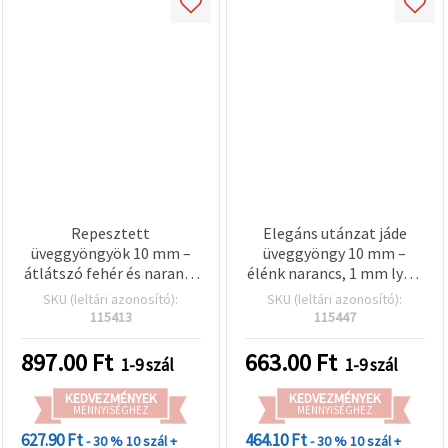
Repesztett
Elegáns utánzat jáde
üveggyöngyök 10 mm –
üveggyöngy 10 mm –
átlátszó fehér és narancs
élénk narancs, 1 mm lyuk,
vegyes, 1 mm lyuk, szál
szálon kb. 85 db –
SKU (leltári azonosító):
SKU (leltári azonosító):
~80 db – élénk
látványos
115413
115447
ékszerkészítéshez és
ékszerkészítéshez és
kreatív hobbi dekor
kreatív hobby
897.00
Ft
663.00
Ft
1-9 szál
1-9 szál
alapanyagokhoz
dekorációkhoz
KEDVEZMÉNYEK
KEDVEZMÉNYEK
MENNYISÉGHEZ
MENNYISÉGHEZ
627.90 Ft
464.10 Ft
- 30 %
10 szál +
- 30 %
10 szál +