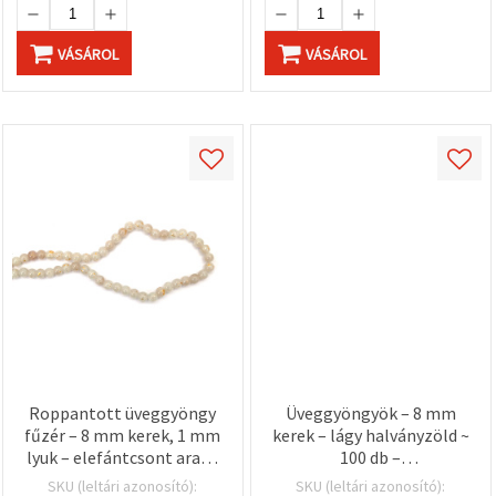
VÁSÁROL
VÁSÁROL
Roppantott üveggyöngy
Üveggyöngyök – 8 mm
fűzér – 8 mm kerek, 1 mm
kerek – lágy halványzöld ~
lyuk – elefántcsont arany
100 db –
színű díszítéssel ~ 100 db
ékszerkészítéshez,
SKU (leltári azonosító):
SKU (leltári azonosító):