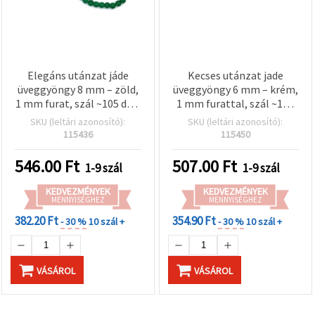
Elegáns utánzat jáde
Kecses utánzat jade
üveggyöngy 8 mm – zöld,
üveggyöngy 6 mm – krém,
1 mm furat, szál ~105 db –
1 mm furattal, szál ~140
természetes hatású
db – elegáns
SKU (leltári azonosító):
SKU (leltári azonosító):
ékszerkészítéshez és
ékszerkészítéshez és
115436
115450
kreatív kézműves DIY
finom kézműves
alkotásokhoz
alkotásokhoz
546.00
Ft
507.00
Ft
1-9 szál
1-9 szál
KEDVEZMÉNYEK
KEDVEZMÉNYEK
MENNYISÉGHEZ
MENNYISÉGHEZ
382.20 Ft
354.90 Ft
- 30 %
10 szál +
- 30 %
10 szál +
VÁSÁROL
VÁSÁROL