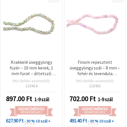
Krakkelé üveggyöngy
Finom repesztett
füzér – 10 mm kerek, 1
üveggyöngy szál – 8 mm –
mm furat – áttetsző
fehér és levendula
fehér halvány rózsaszín
aranyszínű kiemeléssel ~
SKU (leltári azonosító):
SKU (leltári azonosító):
és zöld árnyalatokkal ~ 80
105 db – kézműves
115414
115431
db gyöngy
ékszerkészítéshez és
dekorációs
897.00
Ft
702.00
Ft
1-9 szál
1-9 szál
hobbikellékekhez
KEDVEZMÉNYEK
KEDVEZMÉNYEK
MENNYISÉGHEZ
MENNYISÉGHEZ
627.90 Ft
491.40 Ft
- 30 %
10 szál +
- 30 %
10 szál +