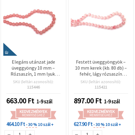
ÚJ
Elegáns utánzat jade
Festett üveggyöngyök –
üveggyöngy 10 mm –
10 mm kerek (kb. 80 db) –
Rózsaszín, 1 mm lyuk,
fehér, lágy rózsaszín
szálon kb. 85 db –
ecsethatással –
SKU (leltári azonosító):
SKU (leltári azonosító):
romantikus
ékszerkészítéshez és
115446
115421
ékszerkészítéshez és
kreatív dekorációhoz
kecses kézműves
663.00
Ft
897.00
Ft
1-9 szál
1-9 szál
alkotásokhoz
KEDVEZMÉNYEK
KEDVEZMÉNYEK
MENNYISÉGHEZ
MENNYISÉGHEZ
464.10 Ft
627.90 Ft
- 30 %
10 szál +
- 30 %
10 szál +