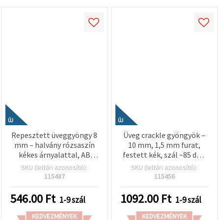
ÚJ
ÚJ
Repesztett üveggyöngy 8
Üveg crackle gyöngyök –
mm – halvány rózsaszín
10 mm, 1,5 mm furat,
kékes árnyalattal, AB
festett kék, szál ~85 db –
bevonat, 1 mm furat, kb.
ékszerkészítéshez,
SKU (leltári azonosító):
SKU (leltári azonosító):
110 db –
gyöngyfűzéshez és
115487
115456
ékszerkészítéshez és
kreatív hobbi
kreatív hobbyhoz
projektekhez (EM ART)
546.00
Ft
1092.00
Ft
1-9 szál
1-9 szál
KEDVEZMÉNYEK
KEDVEZMÉNYEK