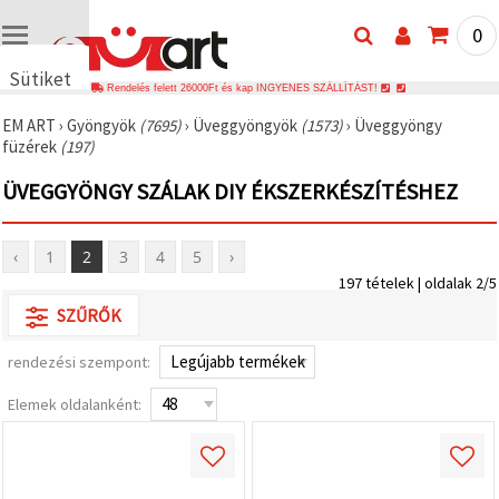
0
Sütiket
Rendelés felett 26000Ft és kap INGYENES SZÁLLÍTÁST!
használunk
EM ART
›
Gyöngyök
(7695)
›
Üveggyöngyök
(1573)
›
Üveggyöngy
🍪 Cookie-
füzérek
(197)
kat és
hasonló
ÜVEGGYÖNGY SZÁLAK DIY ÉKSZERKÉSZÍTÉSHEZ
technológiákat
használunk
annak
érdekében,
‹
1
2
3
4
5
›
hogy
biztosítsuk
197 tételek | oldalak 2/5
a weboldal
megfelelő
SZŰRŐK
működését,
javítsuk az
rendezési szempont:
Ön
felhasználói
élményét,
Elemek oldalanként:
és az Ön
hozzájárulásával
elemezzük
a
forgalmat,