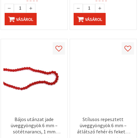
VÁSÁROL
VÁSÁROL
Bájos utánzat jade
Stílusos repesztett
üveggyöngyök 6 mm –
üveggyöngyök 6 mm –
sötétnarancs, 1 mm
átlátszó fehér és fekete,
furat, szál ~140 db –
1 mm furattal, szál ~145