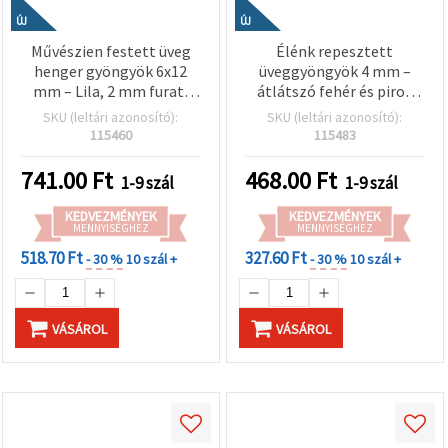
ÚJ
ÚJ
Művészien festett üveg
Élénk repesztett
henger gyöngyök 6x12
üveggyöngyök 4 mm –
mm – Lila, 2 mm furat,
átlátszó fehér és piros
szálon kb. 65 db – modern
(assorted/mix), 1 mm
SKU (leltári azonosító):
SKU (leltári azonosító):
ékszerkészítéshez és
furat, szál kb. 205 db –
115460
115483
stílusos kézzel készült
tökéletes ünnepi
alkotásokhoz
ékszerkészítéshez és
741.00
Ft
468.00
Ft
1-9 szál
1-9 szál
kreatív kézműves DIY
alkotásokhoz
KEDVEZMÉNYEK
KEDVEZMÉNYEK
MENNYISÉGHEZ
MENNYISÉGHEZ
518.70 Ft
327.60 Ft
- 30 %
10 szál +
- 30 %
10 szál +
VÁSÁROL
VÁSÁROL