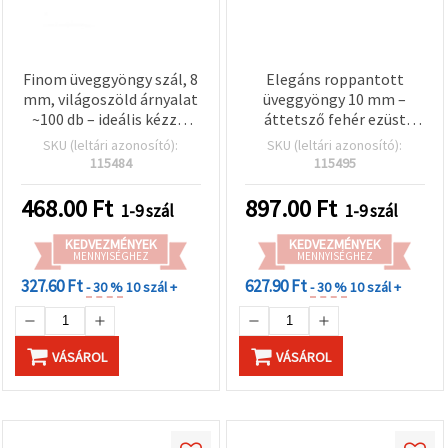
Finom üveggyöngy szál, 8
Elegáns roppantott
mm, világoszöld árnyalat
üveggyöngy 10 mm –
~100 db – ideális kézzel
áttetsző fehér ezüst
készített ékszerekhez és
színű csillogással, szál
SKU (leltári azonosító):
SKU (leltári azonosító):
tavaszi DIY kreatív
~85 db (assorted)
115484
115495
alkotásokhoz
468.00
Ft
897.00
Ft
1-9 szál
1-9 szál
KEDVEZMÉNYEK
KEDVEZMÉNYEK
MENNYISÉGHEZ
MENNYISÉGHEZ
327.60 Ft
627.90 Ft
- 30 %
10 szál +
- 30 %
10 szál +
VÁSÁROL
VÁSÁROL