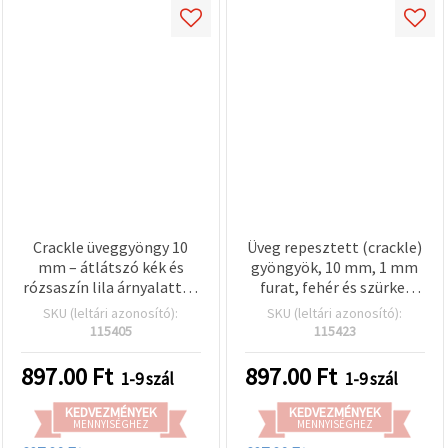
Crackle üveggyöngy 10
Üveg repesztett (crackle)
mm – átlátszó kék és
gyöngyök, 10 mm, 1 mm
rózsaszín lila árnyalattal,
furat, fehér és szürke,
AB bevonattal, 1 mm
szál ~85 db –
SKU (leltári azonosító):
SKU (leltári azonosító):
furat, szál ~85 db –
ékszerkészítéshez,
115405
115423
csillogó
gyöngyfűzéshez és
ékszerkészítéshez és
kreatív hobbi
897.00
Ft
897.00
Ft
1-9 szál
1-9 szál
színes kreatív hobby
alkotásokhoz (vegyes)
dekor alapanyagokhoz
KEDVEZMÉNYEK
KEDVEZMÉNYEK
MENNYISÉGHEZ
MENNYISÉGHEZ