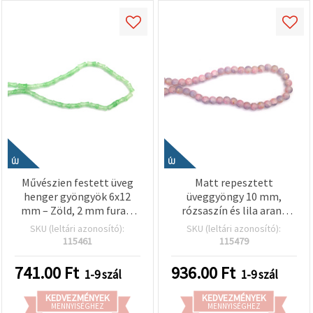
ÚJ
ÚJ
Művészien festett üveg
Matt repesztett
henger gyöngyök 6x12
üveggyöngy 10 mm,
mm – Zöld, 2 mm furat,
rózsaszín és lila arany
szál kb. 65 db –
színű akcentussal, 1 mm
SKU (leltári azonosító):
SKU (leltári azonosító):
Ékszerkészítéshez és
furat, kb. 85 db –
115461
115479
kreatív kézműves
ékszerkészítéshez és
alkotásokhoz
kreatív hobbihoz (mix)
741.00
Ft
936.00
Ft
1-9 szál
1-9 szál
KEDVEZMÉNYEK
KEDVEZMÉNYEK
MENNYISÉGHEZ
MENNYISÉGHEZ