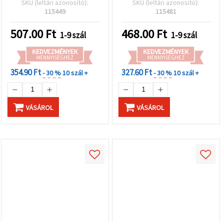
SKU (leltári azonosító):
SKU (leltári azonosító):
ékszerkészítéshez és
db – elegáns
115449
115481
kreatív hobby kézműves
ékszerkészítéshez és
projektekhez
egyedi kreatív hobby
507.00
Ft
468.00
Ft
1-9 szál
1-9 szál
alkotásokhoz
KEDVEZMÉNYEK
KEDVEZMÉNYEK
MENNYISÉGHEZ
MENNYISÉGHEZ
354.90 Ft
327.60 Ft
- 30 %
10 szál +
- 30 %
10 szál +
VÁSÁROL
VÁSÁROL