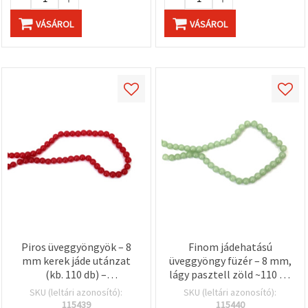
VÁSÁROL
VÁSÁROL
Piros üveggyöngyök – 8
Finom jádehatású
mm kerek jáde utánzat
üveggyöngy füzér – 8 mm,
(kb. 110 db) –
lágy pasztell zöld ~110 db
ékszerkészítéshez,
– ékszerkészítéshez,
SKU (leltári azonosító):
SKU (leltári azonosító):
gyöngyfűzéshez és
gyöngyfűzéshez és
115439
115440