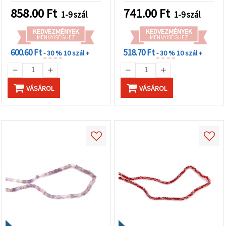
dekorációkhoz
858.00
Ft
741.00
Ft
1-9 szál
1-9 szál
KEDVEZMÉNYEK
KEDVEZMÉNYEK
MENNYISÉGHEZ
MENNYISÉGHEZ
600.60 Ft
518.70 Ft
- 30 %
10 szál +
- 30 %
10 szál +
VÁSÁROL
VÁSÁROL