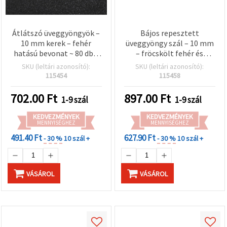
Átlátszó üveggyöngyök –
Bájos repesztett
10 mm kerek – fehér
üveggyöngy szál – 10 mm
hatású bevonat ~ 80 db –
– fröcskölt fehér és
ékszerkészítéshez,
szürke piros kiemeléssel,
SKU (leltári azonosító):
SKU (leltári azonosító):
kreatív hobbi és
aranyszínű fénnyel ~ 85
115454
115458
kézműves alkotásokhoz
db – egyedi
ékszerkészítéshez és
702.00
Ft
897.00
Ft
1-9 szál
1-9 szál
dekorációs kreatív
projektekhez
KEDVEZMÉNYEK
KEDVEZMÉNYEK
MENNYISÉGHEZ
MENNYISÉGHEZ
491.40 Ft
627.90 Ft
- 30 %
10 szál +
- 30 %
10 szál +
VÁSÁROL
VÁSÁROL