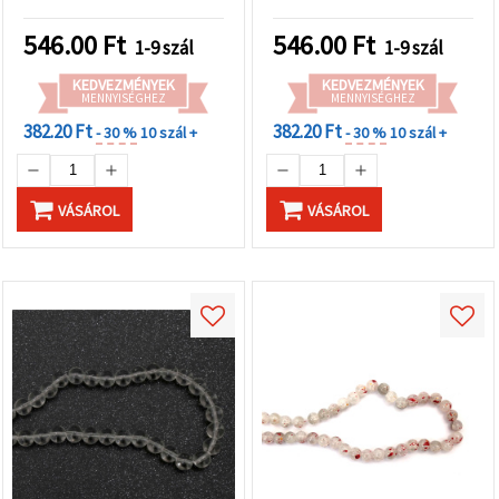
kreatív hobby
kreatív dekorációkhoz
projektekhez
546.00
Ft
546.00
Ft
1-9 szál
1-9 szál
KEDVEZMÉNYEK
KEDVEZMÉNYEK
MENNYISÉGHEZ
MENNYISÉGHEZ
382.20 Ft
382.20 Ft
- 30 %
10 szál +
- 30 %
10 szál +
VÁSÁROL
VÁSÁROL