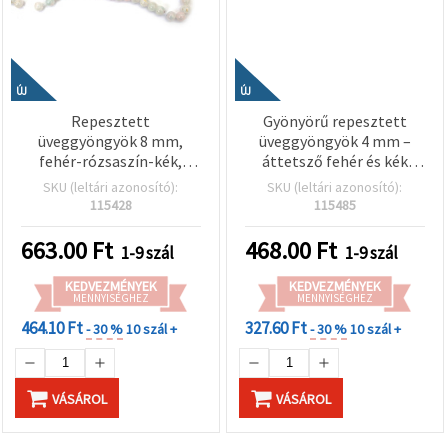
ÚJ
ÚJ
Repesztett
Gyönyörű repesztett
üveggyöngyök 8 mm,
üveggyöngyök 4 mm –
fehér-rózsaszín-kék,
áttetsző fehér és kék
arany színű akcentussal, 1
(mix), 1 mm furat, szál kb.
SKU (leltári azonosító):
SKU (leltári azonosító):
mm fűzőlyuk, kb. 105 db –
215 db – nyári friss
115428
115485
ékszerkészítéshez és
ékszerkészítéshez és
kreatív hobbihoz (mix)
finom kézműves
663.00
Ft
468.00
Ft
1-9 szál
1-9 szál
alkotásokhoz
KEDVEZMÉNYEK
KEDVEZMÉNYEK
MENNYISÉGHEZ
MENNYISÉGHEZ
464.10 Ft
327.60 Ft
- 30 %
10 szál +
- 30 %
10 szál +
VÁSÁROL
VÁSÁROL