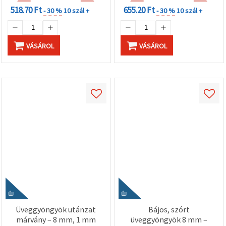
518.70 Ft
655.20 Ft
- 30 %
10 szál +
- 30 %
10 szál +
VÁSÁROL
VÁSÁROL
ÚJ
ÚJ
Üveggyöngyök utánzat
Bájos, szórt
márvány – 8 mm, 1 mm
üveggyöngyök 8 mm –