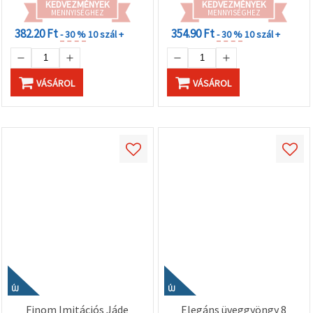
KEDVEZMÉNYEK
KEDVEZMÉNYEK
MENNYISÉGHEZ
MENNYISÉGHEZ
382.20 Ft
354.90 Ft
- 30 %
10 szál +
- 30 %
10 szál +
VÁSÁROL
VÁSÁROL
ÚJ
ÚJ
Finom Imitációs Jáde
Elegáns üveggyöngy 8