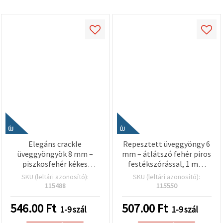
ÚJ
ÚJ
Elegáns crackle
Repesztett üveggyöngy 6
üveggyöngyök 8 mm –
mm – átlátszó fehér piros
piszkosfehér kékes
festékszórással, 1 mm
árnyalattal, AB bevonat, 1
lyuk, kb. 140 db/szál –
SKU (leltári azonosító):
SKU (leltári azonosító):
mm furat, szál ~110 db –
látványos
115488
115550
finom ékszerkészítéshez
ékszerkészítéshez és
és kreatív kézműves DIY
kreatív kézműves
546.00
Ft
507.00
Ft
1-9 szál
1-9 szál
alkotásokhoz
alkotásokhoz