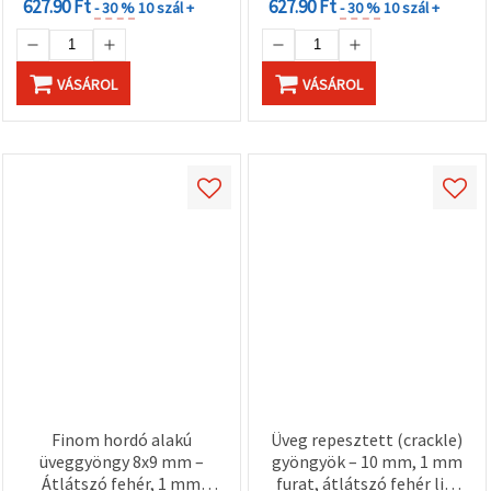
627.90 Ft
627.90 Ft
- 30 %
10 szál +
- 30 %
10 szál +
VÁSÁROL
VÁSÁROL
Finom hordó alakú
Üveg repesztett (crackle)
üveggyöngy 8x9 mm –
gyöngyök – 10 mm, 1 mm
Átlátszó fehér, 1 mm
furat, átlátszó fehér lila