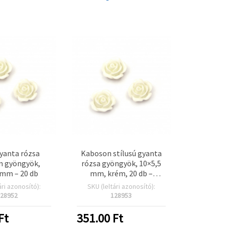
yanta rózsa
Kaboson stílusú gyanta
n gyöngyök,
rózsa gyöngyök, 10×5,5
 mm – 20 db
mm, krém, 20 db –
ékszerkészítéshez,
ári azonosító):
SKU (leltári azonosító):
dekorációhoz és
28952
128953
scrapbookinghoz
Ft
351.00
Ft