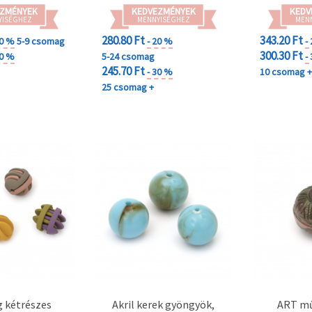
ZMÉNYEK
KEDVEZMÉNYEK
KEDV
YISÉGHEZ
MENNYISÉGHEZ
MEN
280.80 Ft
343.20 Ft
20 %
5-9 csomag
- 20 %
-
300.30 Ft
30 %
5-24 csomag
-
245.70 Ft
- 30 %
10 csomag 
25 csomag +
 kétrészes
Akril kerek gyöngyök,
ART m