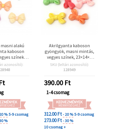
 masni alakú
Akrilgyanta kaboson
anta kaboson
gyöngyök, masni mintás,
vegyes színek,
vegyes színek, 23×14×5
 mm – 5 db –
mm – 5 db
ári azonosító):
SKU (leltári azonosító):
etes cuki
28948
128949
erekhez,
khöz és kreatív
Ft
390.00
Ft
ojektekhez
ag
1-4 csomag
EZMÉNYEK
KEDVEZMÉNYEK
NYISÉGHEZ
MENNYISÉGHEZ
312.00 Ft
 20 %
5-9 csomag
- 20 %
5-9 csomag
273.00 Ft
 30 %
- 30 %
+
10 csomag +