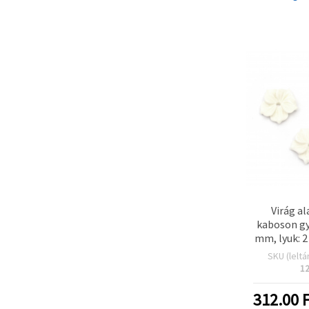
Virág a
kaboson gy
mm, lyuk: 2
SKU (leltá
1
312.00
F