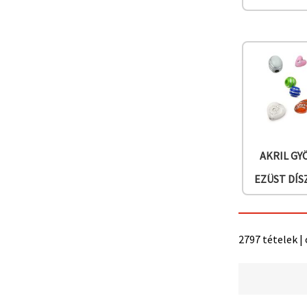
"Mentés"
gombra
kattintva.
Fogadja
el
mindet
Beállítások
AKRIL G
EZÜST DÍS
2797 tételek |