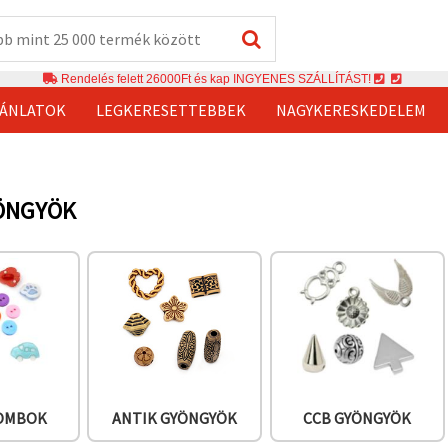
Rendelés felett 26000Ft és kap INGYENES SZÁLLÍTÁST!
JÁNLATOK
LEGKERESETTEBBEK
NAGYKERESKEDELEM
YÖNGYÖK
GOMBOK
ANTIK GYÖNGYÖK
CCB GYÖNGYÖK