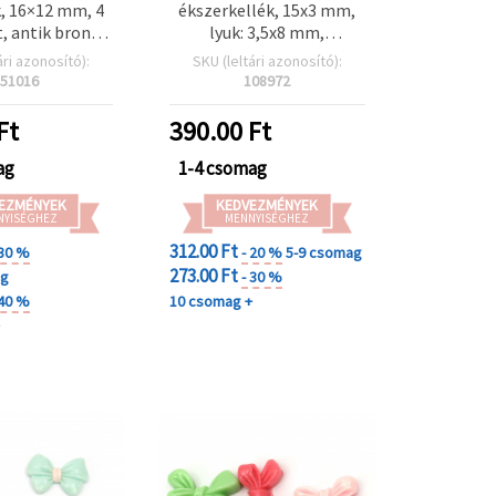
, 16×12 mm, 4
ékszerkellék, 15x3 mm,
, antik bronz
lyuk: 3,5x8 mm,
nű – 5 db
krémszínű – 50 db
ári azonosító):
SKU (leltári azonosító):
51016
108972
Ft
390.00
Ft
ag
1-4 csomag
EZMÉNYEK
KEDVEZMÉNYEK
NYISÉGHEZ
MENNYISÉGHEZ
312.00 Ft
 30 %
- 20 %
5-9 csomag
273.00 Ft
ag
- 30 %
 40 %
10 csomag +
+