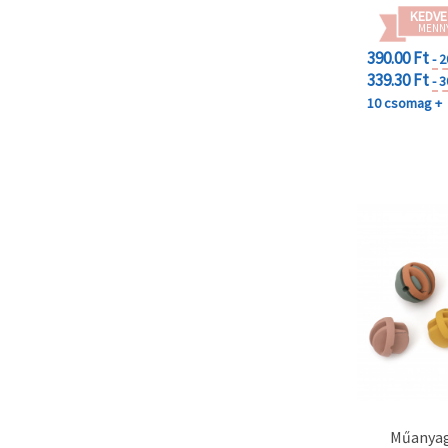
KEDVE
MENN
390.00 Ft
- 
339.30 Ft
- 
10 csomag +
Műanyag