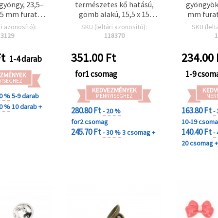
gyöngy, 23,5–
természetes kő hatású,
gyöngyök
,5 mm furat,
gömb alakú, 15,5 x 15
mm furat
ek – 1 készlet
mm, furat: 2,5 mm, 20 g
szí
ri azonosító):
SKU (leltári azonosító):
SKU (lelt
(~9 db)
13129
118370
1
t
351.00
Ft
234.00
1-4 darab
for1 csomag
1-9 csom
ZMÉNYEK
YISÉGHEZ
KEDVEZMÉNYEK
KEDV
20 %
5-9 darab
MENNYISÉGHEZ
MEN
30 %
10 darab +
280.80 Ft
163.80 Ft
- 20 %
-
for2 csomag
10-19 csom
245.70 Ft
140.40 Ft
- 30 %
3 csomag +
-
20 csomag 