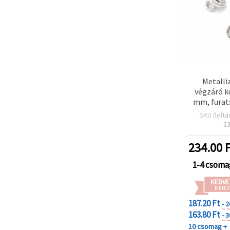
Metalli
végzáró k
mm, furat
színű
SKU (leltá
1
234.00
F
1-4 csoma
KEDVE
MENN
187.20 Ft
- 
163.80 Ft
- 
10 csomag +