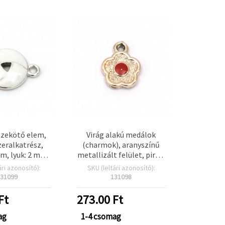
szekötő elem,
Virág alakú medálok
eralkatrész,
(charmok), aranyszínű
m, lyuk: 2 mm,
metallizált felület, piros,
nű, fehér, 5 db
19,5 × 15,5 × 3,5 mm, 2
ári azonosító):
SKU (leltári azonosító):
mm furat, 10 db/csomag
31099
131098
– ékszerkészítéshez:
nyakláncok, karkötők,
Ft
273.00
Ft
fülbevalók, DIY
ag
1-4 csomag