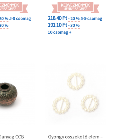
EZMÉNYEK
KEDVEZMÉNYEK
NYISÉGHEZ
MENNYISÉGHEZ
218.40 Ft
 20 %
5-9 csomag
- 20 %
5-9 csomag
191.10 Ft
 30 %
- 30 %
+
10 csomag +
űanyag CCB
Gyöngy összekötő elem –