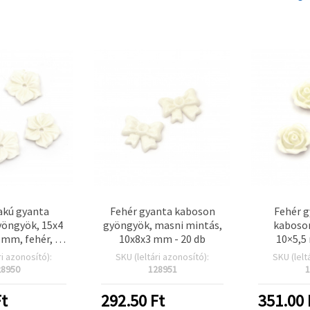
lakú gyanta
Fehér gyanta kaboson
Fehér g
öngyök, 15x4
gyöngyök, masni mintás,
kaboso
 mm, fehér, 10
10x8x3 mm - 20 db
10×5,5
db
ri azonosító):
SKU (leltári azonosító):
SKU (lelt
28950
128951
1
t
292.50
Ft
351.00