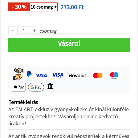
"Mentés"
gombra
- 30
273.00 Ft
%
10 csomag +
kattintva.
Fogadja
csomag
el
mindet
Vásárol
Beállítások
Termékleírás
Az EM ART exkluzív gyöngykollekciót kínál különféle
kreatív projektekhez. Vásároljon online kedvező
árakon!
Az antik gyöngyök rendkívül népszerűek a kézműves