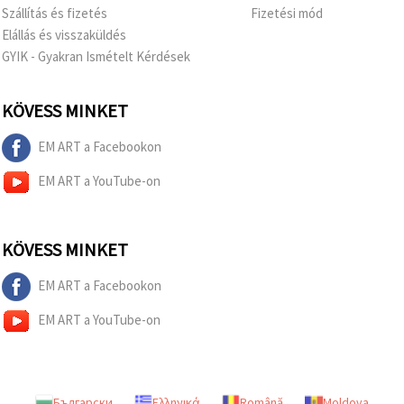
Szállítás és fizetés
Fizetési mód
Elállás és visszaküldés
GYIK - Gyakran Ismételt Kérdések
KÖVESS MINKET
EM ART a Facebookon
EM ART a YouTube-on
KÖVESS MINKET
EM ART a Facebookon
EM ART a YouTube-on
Български
Ελληνικά
Română
Moldova