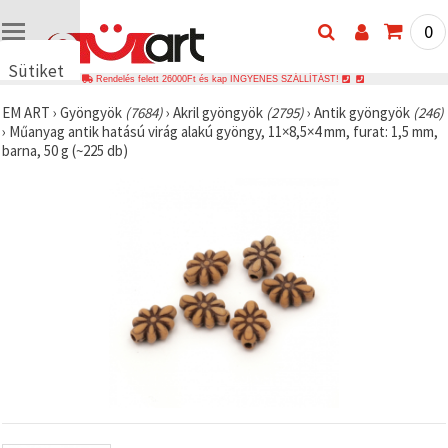
0
Sütiket
Rendelés felett 26000Ft és kap INGYENES SZÁLLÍTÁST!
használunk
EM ART
›
Gyöngyök
(7684)
›
Akril gyöngyök
(2795)
›
Antik gyöngyök
(246)
🍪 Cookie-
›
Műanyag antik hatású virág alakú gyöngy, 11×8,5×4 mm, furat: 1,5 mm,
kat és
barna, 50 g (~225 db)
hasonló
technológiákat
használunk
annak
érdekében,
hogy
biztosítsuk
a weboldal
megfelelő
működését,
javítsuk az
Ön
felhasználói
élményét,
és az Ön
hozzájárulásával
elemezzük
a
forgalmat,