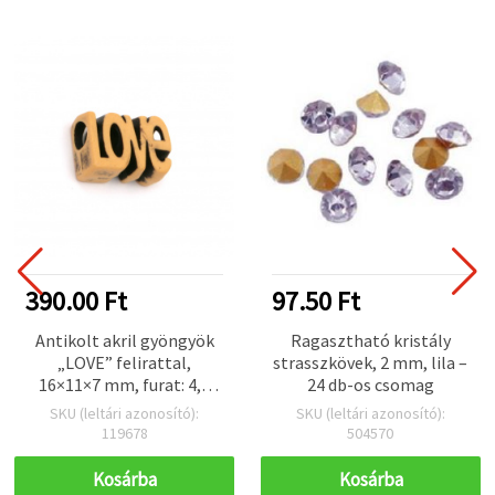
390.00 Ft
97.50 Ft
Antikolt akril gyöngyök
Ragasztható kristály
„LOVE” felirattal,
strasszkövek, 2 mm, lila –
16×11×7 mm, furat: 4,5
24 db-os csomag
mm, barna, 50 g (~66 db),
SKU (leltári azonosító):
SKU (leltári azonosító):
ékszerkészítéshez
119678
504570
Kosárba
Kosárba