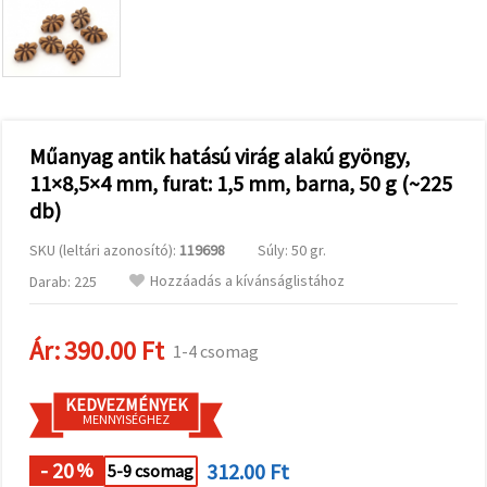
valamint
relevánsabb
tartalmat
és
hirdetéseket
jelenítsünk
meg,
beleértve
analitikai és
Műanyag antik hatású virág alakú gyöngy,
marketingpartnereink
11×8,5×4 mm, furat: 1,5 mm, barna, 50 g (~225
segítségével
is.
db)
Az "Összes
elfogadása"
SKU (leltári azonosító):
119698
Súly: 50 gr.
gombra
kattintva
Hozzáadás a kívánságlistához
Darab: 225
elfogadhatja
az összes
sütit, vagy
Ár:
390.00 Ft
a
1-4 csomag
Beállításokban
megadhatja
preferenciáit
KEDVEZMÉNYEK
az adott
MENNYISÉGHEZ
típusú sütik
kiválasztásával
- 20
312.00 Ft
%
5-9 csomag
és a