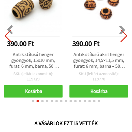
390.00 Ft
390.00 Ft
Antik stílusú henger
Antik stílusú akril henger
gyöngyök, 15x10 mm,
gyöngyök, 14,5×11,5 mm,
furat: 6 mm, barna, 50 g
furat: 6 mm, barna – 50 g
(~68 db)
(kb. 41 db)
SKU (leltári azonosító):
SKU (leltári azonosító):
119729
119770
Kosárba
Kosárba
A VÁSÁRLÓK EZT IS VETTÉK