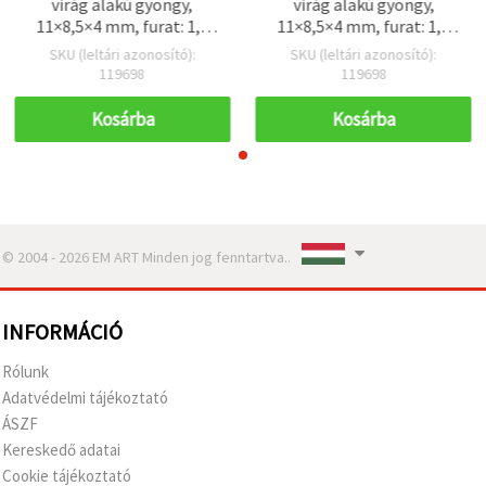
virág alakú gyöngy,
virág alakú gyöngy,
11×8,5×4 mm, furat: 1,5
11×8,5×4 mm, furat: 1,5
mm, barna, 50 g (~225 db)
mm, barna, 50 g (~225 db)
SKU (leltári azonosító):
SKU (leltári azonosító):
119698
119698
Kosárba
Kosárba
© 2004 - 2026 EM ART Minden jog fenntartva..
INFORMÁCIÓ
Rólunk
Adatvédelmi tájékoztató
ÁSZF
Kereskedő adatai
Cookie tájékoztató