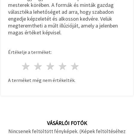
mesterek körében. A formák és minták gazdag
választéka lehetőséget ad arra, hogy szabadon
engedje képzeletét és alkosson kedvére. Velük
megteremtheti a múlt illúzióját, amely a jelenben
magas értéket képvisel.
Értékelje a terméket:
1 csillag
2 csillagok
3 csillagok
4 csillagok
5 csillagok
A terméket még nem értékelték.
VÁSÁRLÓI FOTÓK
Nincsenek feltöltött fényképek. (Képek feltöltéséhez