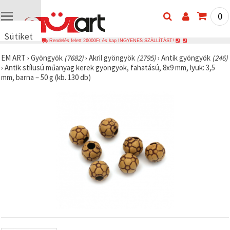
0
Sütiket
Rendelés felett 26000Ft és kap INGYENES SZÁLLÍTÁST!
használunk
EM ART
›
Gyöngyök
(7682)
›
Akril gyöngyök
(2795)
›
Antik gyöngyök
(246)
🍪 Cookie-
›
Antik stílusú műanyag kerek gyöngyök, fahatású, 8x9 mm, lyuk: 3,5
kat és
mm, barna – 50 g (kb. 130 db)
hasonló
technológiákat
használunk
annak
érdekében,
hogy
biztosítsuk
a weboldal
megfelelő
működését,
javítsuk az
Ön
felhasználói
élményét,
és az Ön
hozzájárulásával
elemezzük
a
forgalmat,