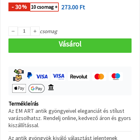
"Mentés"
gombra
- 30
273.00 Ft
%
10 csomag +
kattintva.
Fogadja
csomag
el
mindet
Vásárol
Beállítások
Termékleírás
Az EM ART antik gyöngyeivel eleganciát és stílust
varázsolhatsz. Rendelj online, kedvező áron és gyors
kiszállítással.
Az antik gyöngyök kiváló választást jelentenek