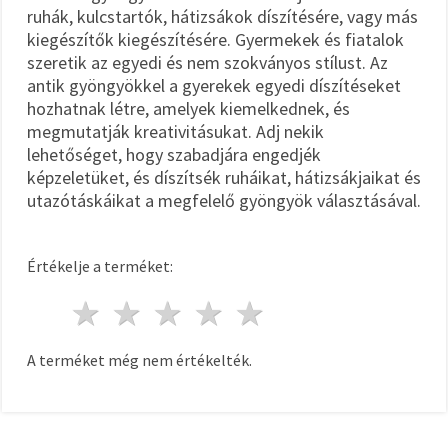
ruhák, kulcstartók, hátizsákok díszítésére, vagy más
kiegészítők kiegészítésére. Gyermekek és fiatalok
szeretik az egyedi és nem szokványos stílust. Az
antik gyöngyökkel a gyerekek egyedi díszítéseket
hozhatnak létre, amelyek kiemelkednek, és
megmutatják kreativitásukat. Adj nekik
lehetőséget, hogy szabadjára engedjék
képzeletüket, és díszítsék ruháikat, hátizsákjaikat és
utazótáskáikat a megfelelő gyöngyök választásával.
Értékelje a terméket:
1 csillag
2 csillagok
3 csillagok
4 csillagok
5 csillagok
A terméket még nem értékelték.