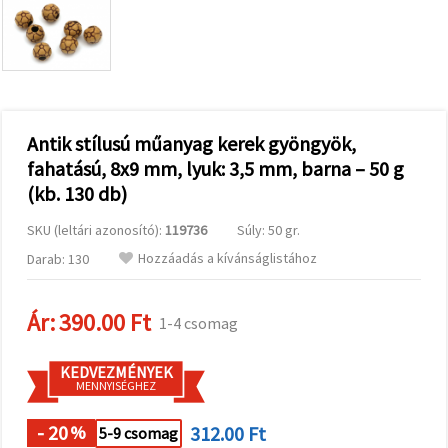
valamint
relevánsabb
tartalmat
és
hirdetéseket
jelenítsünk
meg,
beleértve
analitikai és
Antik stílusú műanyag kerek gyöngyök,
marketingpartnereink
fahatású, 8x9 mm, lyuk: 3,5 mm, barna – 50 g
segítségével
is.
(kb. 130 db)
Az "Összes
elfogadása"
SKU (leltári azonosító):
119736
Súly: 50 gr.
gombra
kattintva
Hozzáadás a kívánságlistához
Darab: 130
elfogadhatja
az összes
sütit, vagy
Ár:
390.00 Ft
a
1-4 csomag
Beállításokban
megadhatja
preferenciáit
KEDVEZMÉNYEK
az adott
MENNYISÉGHEZ
típusú sütik
kiválasztásával
- 20
312.00 Ft
%
5-9 csomag
és a