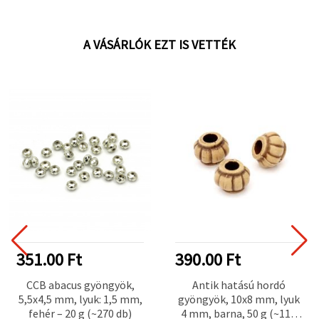
A VÁSÁRLÓK EZT IS VETTÉK
351.00 Ft
390.00 Ft
CCB abacus gyöngyök,
Antik hatású hordó
5,5x4,5 mm, lyuk: 1,5 mm,
gyöngyök, 10x8 mm, lyuk
fehér – 20 g (~270 db)
4 mm, barna, 50 g (~110