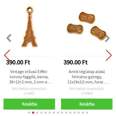
390.00 Ft
390.00 Ft
Vintage stílusú Eiffel-
Antik téglalap alakú
torony függők, barna,
feliratos gyöngy,
30×12×2 mm, 2 mm-es
11x19x3,5 mm, furat 2
furat, 50 g (~160 db) –
mm, barna – 50 g (kb. 81
SKU (leltári azonosító):
SKU (leltári azonosító):
elegáns dekoratív függők
db)
119462
119409
ékszerkészítéshez és
kézműves hobbihoz
Kosárba
Kosárba