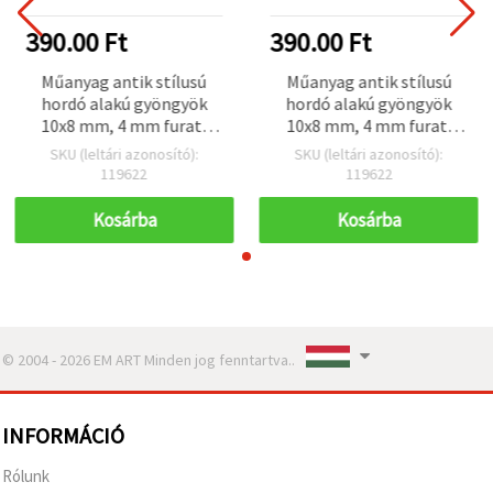
390.00 Ft
390.00 Ft
Műanyag antik stílusú
Műanyag antik stílusú
hordó alakú gyöngyök
hordó alakú gyöngyök
10x8 mm, 4 mm furat,
10x8 mm, 4 mm furat,
barna – 50 g (~110 db)
barna – 50 g (~110 db)
SKU (leltári azonosító):
SKU (leltári azonosító):
119622
119622
Kosárba
Kosárba
© 2004 - 2026 EM ART Minden jog fenntartva..
INFORMÁCIÓ
Rólunk