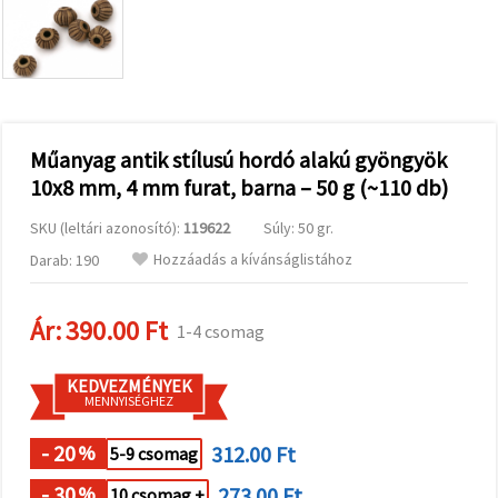
valamint
relevánsabb
tartalmat
és
hirdetéseket
jelenítsünk
meg,
beleértve
analitikai és
Műanyag antik stílusú hordó alakú gyöngyök
marketingpartnereink
10x8 mm, 4 mm furat, barna – 50 g (~110 db)
segítségével
is.
SKU (leltári azonosító):
119622
Súly: 50 gr.
Az "Összes
elfogadása"
Hozzáadás a kívánságlistához
Darab: 190
gombra
kattintva
elfogadhatja
az összes
Ár:
390.00 Ft
1-4 csomag
sütit, vagy
a
Beállításokban
KEDVEZMÉNYEK
megadhatja
MENNYISÉGHEZ
preferenciáit
az adott
típusú sütik
- 20
312.00 Ft
%
5-9 csomag
kiválasztásával
és a
- 30
273.00 Ft
%
10 csomag +