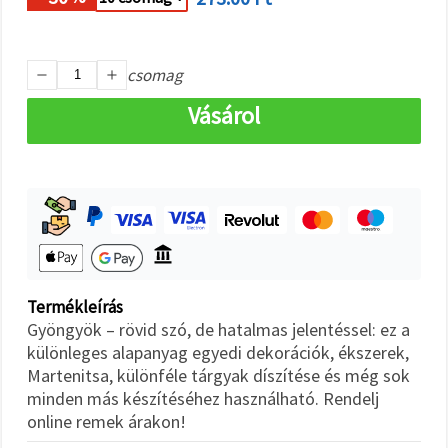
"Mentés"
gombra
kattintva.
csomag
Fogadja
el
Vásárol
mindet
Beállítások
Termékleírás
Gyöngyök – rövid szó, de hatalmas jelentéssel: ez a
különleges alapanyag egyedi dekorációk, ékszerek,
Martenitsa, különféle tárgyak díszítése és még sok
minden más készítéséhez használható. Rendelj
online remek árakon!