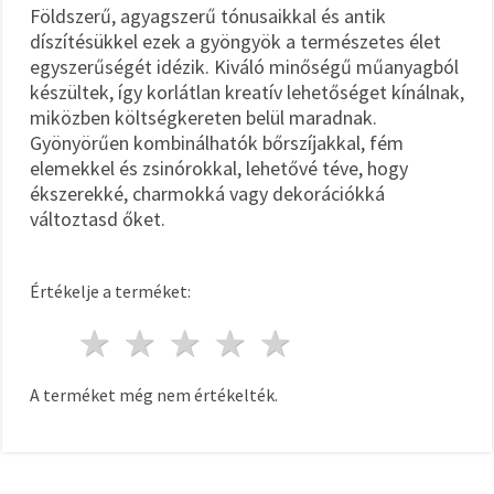
Földszerű, agyagszerű tónusaikkal és antik
díszítésükkel ezek a gyöngyök a természetes élet
egyszerűségét idézik. Kiváló minőségű műanyagból
készültek, így korlátlan kreatív lehetőséget kínálnak,
miközben költségkereten belül maradnak.
Gyönyörűen kombinálhatók bőrszíjakkal, fém
elemekkel és zsinórokkal, lehetővé téve, hogy
ékszerekké, charmokká vagy dekorációkká
változtasd őket.
Értékelje a terméket:
1 csillag
2 csillagok
3 csillagok
4 csillagok
5 csillagok
A terméket még nem értékelték.