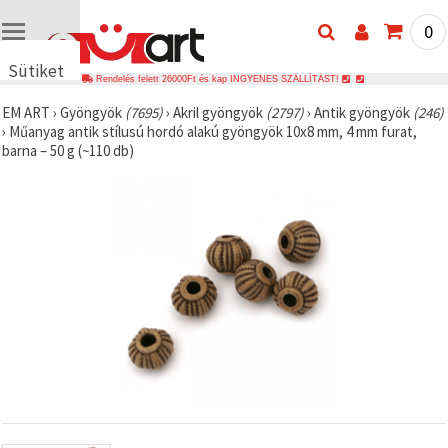
0
Sütiket
Rendelés felett 26000Ft és kap INGYENES SZÁLLÍTÁST!
használunk
EM ART
›
Gyöngyök
(7695)
›
Akril gyöngyök
(2797)
›
Antik gyöngyök
(246)
🍪 Cookie-
›
Műanyag antik stílusú hordó alakú gyöngyök 10x8 mm, 4 mm furat,
kat és
barna – 50 g (~110 db)
hasonló
technológiákat
használunk
annak
érdekében,
hogy
biztosítsuk
a weboldal
megfelelő
működését,
javítsuk az
Ön
felhasználói
élményét,
és az Ön
hozzájárulásával
elemezzük
a
forgalmat,