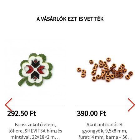
A VÁSÁRLÓK EZT IS VETTÉK
292.50 Ft
390.00 Ft
Fa összekötő elem,
Akril antik alátét
lóhere, SHEVITSA hímzés
gyöngyök, 9,5x8 mm,
mintával, 22×18×2 mm,
furat: 4 mm, barna – 50 g