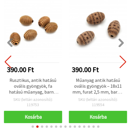
390.00 Ft
390.00 Ft
Rusztikus, antik hatású
Műanyag antik hatású
ovális gyöngyök, fa
ovális gyöngyök – 18x11
hatású műanyag, barna,
mm, furat 2,5 mm, barna,
13x10 mm, furat 2 mm, 50
50 g (~28 db)
SKU (leltári azonosító):
SKU (leltári azonosító):
g (~60 db) – vintage dekor
119753
119554
gyöngyök
ékszerkészítéshez és
Kosárba
Kosárba
kreatív hobbihoz