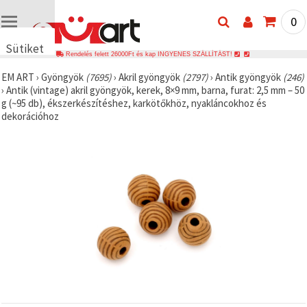
0
Sütiket
Rendelés felett 26000Ft és kap INGYENES SZÁLLÍTÁST!
használunk
EM ART
›
Gyöngyök
(7695)
›
Akril gyöngyök
(2797)
›
Antik gyöngyök
(246)
🍪 Cookie-
›
Antik (vintage) akril gyöngyök, kerek, 8×9 mm, barna, furat: 2,5 mm – 50
kat és
g (~95 db), ékszerkészítéshez, karkötőkhöz, nyakláncokhoz és
hasonló
dekorációhoz
technológiákat
használunk
annak
érdekében,
hogy
biztosítsuk
a weboldal
megfelelő
működését,
javítsuk az
Ön
felhasználói
élményét,
és az Ön
hozzájárulásával
elemezzük
a
forgalmat,