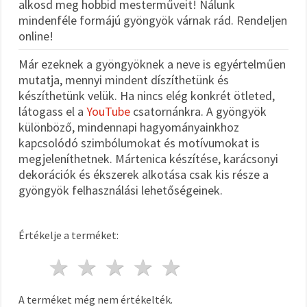
alkosd meg hobbid mesterműveit! Nálunk
mindenféle formájú gyöngyök várnak rád. Rendeljen
online!
Már ezeknek a gyöngyöknek a neve is egyértelműen
mutatja, mennyi mindent díszíthetünk és
készíthetünk velük. Ha nincs elég konkrét ötleted,
látogass el a
YouTube
csatornánkra. A gyöngyök
különböző, mindennapi hagyományainkhoz
kapcsolódó szimbólumokat és motívumokat is
megjeleníthetnek. Mártenica készítése, karácsonyi
dekorációk és ékszerek alkotása csak kis része a
gyöngyök felhasználási lehetőségeinek.
Értékelje a terméket:
1 csillag
2 csillagok
3 csillagok
4 csillagok
5 csillagok
A terméket még nem értékelték.