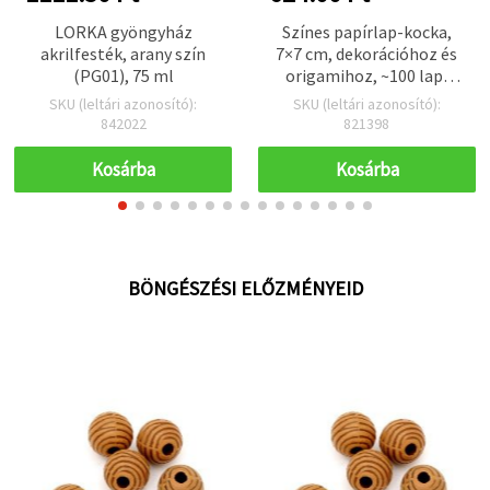
LORKA gyöngyház
Színes papírlap-kocka,
akrilfesték, arany szín
7×7 cm, dekorációhoz és
(PG01), 75 ml
origamihoz, ~100 lap,
vegyes színek
SKU (leltári azonosító):
SKU (leltári azonosító):
842022
821398
Kosárba
Kosárba
BÖNGÉSZÉSI ELŐZMÉNYEID