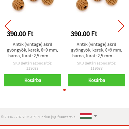
390.00 Ft
390.00 Ft
Antik (vintage) akril
Antik (vintage) akril
gyöngyök, kerek, 8×9 mm,
gyöngyök, kerek, 8×9 mm,
barna, furat: 2,5 mm – 50
barna, furat: 2,5 mm – 50
g (~95 db),
g (~95 db),
SKU (leltári azonosító):
SKU (leltári azonosító):
ékszerkészítéshez,
ékszerkészítéshez,
119633
119633
karkötőkhöz,
karkötőkhöz,
nyakláncokhoz és
nyakláncokhoz és
Kosárba
Kosárba
dekorációhoz
dekorációhoz
© 2004 - 2026 EM ART Minden jog fenntartva..