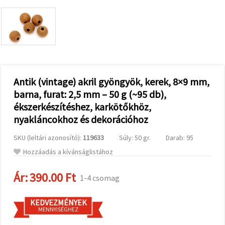
valamint
relevánsabb
tartalmat
és
hirdetéseket
jelenítsünk
meg,
beleértve
analitikai és
marketingpartnereink
Antik (vintage) akril gyöngyök, kerek, 8×9 mm,
segítségével
barna, furat: 2,5 mm – 50 g (~95 db),
is.
ékszerkészítéshez, karkötőkhöz,
Az "Összes
elfogadása"
nyakláncokhoz és dekorációhoz
gombra
kattintva
elfogadhatja
SKU (leltári azonosító):
119633
Súly: 50 gr.
Darab: 95
az összes
Hozzáadás a kívánságlistához
sütit, vagy
a
Beállításokban
Ár:
390.00 Ft
1-4 csomag
megadhatja
preferenciáit
az adott
típusú sütik
KEDVEZMÉNYEK
kiválasztásával
MENNYISÉGHEZ
és a