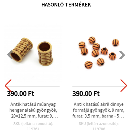
HASONLÓ TERMÉKEK
390.00 Ft
390.00 Ft
Antik hatású műanyag
Antik hatású akril dinnye
henger alakú gyöngyök,
formájú gyöngyök, 9 mm,
20×12,5 mm, furat: 9,5
furat: 3,5 mm, barna - 50 g
mm, barna, 50 g (~64 db)
(~110 db)
SKU (leltári azonosító):
SKU (leltári azonosító):
119761
119786