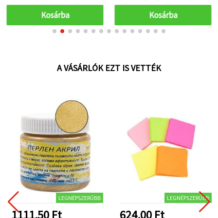
Kosárba
Kosárba
A VÁSÁRLÓK EZT IS VETTÉK
LEGNÉPSZERŰBB
LEGNÉPSZERŰBB
1111.50 Ft
624.00 Ft