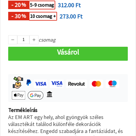
"Mentés"
- 20
312.00 Ft
%
5-9 csomag
gombra
kattintva.
- 30
273.00 Ft
%
10 csomag +
Fogadja
el
csomag
mindet
Vásárol
Beállítások
Termékleírás
Az EM ART egy hely, ahol gyöngyök széles
választékát találod különféle dekorációk
készítéséhez. Engedd szabadjára a fantáziádat, és