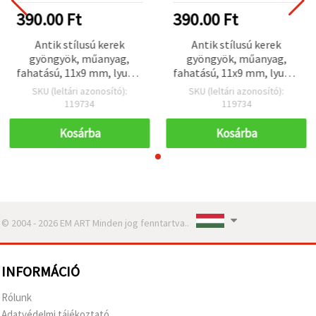
390.00 Ft
390.00 Ft
Antik stílusú kerek
Antik stílusú kerek
gyöngyök, műanyag,
gyöngyök, műanyag,
fahatású, 11x9 mm, lyuk: 4
fahatású, 11x9 mm, lyuk: 4
mm, barna — 50 g (~78
mm, barna — 50 g (~78
SKU (leltári azonosító):
SKU (leltári azonosító):
db)
db)
119734
119734
Kosárba
Kosárba
© 2004 - 2026 EM ART Minden jog fenntartva..
INFORMÁCIÓ
Rólunk
Adatvédelmi tájékoztató