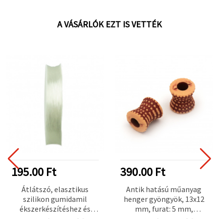
A VÁSÁRLÓK EZT IS VETTÉK
195.00 Ft
390.00 Ft
Átlátszó, elasztikus
Antik hatású műanyag
szilikon gumidamil
henger gyöngyök, 13x12
ékszerkészítéshez és
mm, furat: 5 mm,
dekorációhoz, 0,5 mm, kb.
narancssárga, 50 g (~64