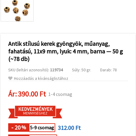
valamint
relevánsabb
tartalmat
és
hirdetéseket
jelenítsünk
meg,
beleértve
analitikai és
Antik stílusú kerek gyöngyök, műanyag,
marketingpartnereink
fahatású, 11x9 mm, lyuk: 4 mm, barna — 50 g
segítségével
is.
(~78 db)
Az "Összes
elfogadása"
SKU (leltári azonosító):
119734
Súly: 50 gr.
Darab: 78
gombra
kattintva
Hozzáadás a kívánságlistához
elfogadhatja
az összes
Ár:
390.00 Ft
sütit, vagy
1-4 csomag
a
Beállításokban
megadhatja
KEDVEZMÉNYEK
preferenciáit
MENNYISÉGHEZ
az adott
típusú sütik
- 20
312.00 Ft
kiválasztásával
%
5-9 csomag
és a