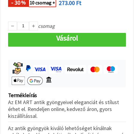
"Mentés"
- 30
273.00 Ft
%
10 csomag +
gombra
kattintva.
Fogadja
csomag
el
Vásárol
mindet
Beállítások
Termékleírás
Az EM ART antik gyöngyeivel eleganciát és stílust
érhet el. Rendeljen online, kedvező áron, gyors
kiszállítással.
Az antik gyöngyök kiváló lehetőséget kínálnak