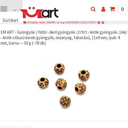
0
Sütiket
Rendelés felett 26000Ft és kap INGYENES SZÁLLÍTÁST!
használunk
EM ART
›
Gyöngyök
(7695)
›
Akril gyöngyök
(2797)
›
Antik gyöngyök
(246)
🍪 Cookie-
›
Antik stílusú kerek gyöngyök, műanyag, fahatású, 11x9 mm, lyuk: 4
kat és
mm, barna — 50 g (~78 db)
hasonló
technológiákat
használunk
annak
érdekében,
hogy
biztosítsuk
a weboldal
megfelelő
működését,
javítsuk az
Ön
felhasználói
élményét,
és az Ön
hozzájárulásával
elemezzük
a
forgalmat,