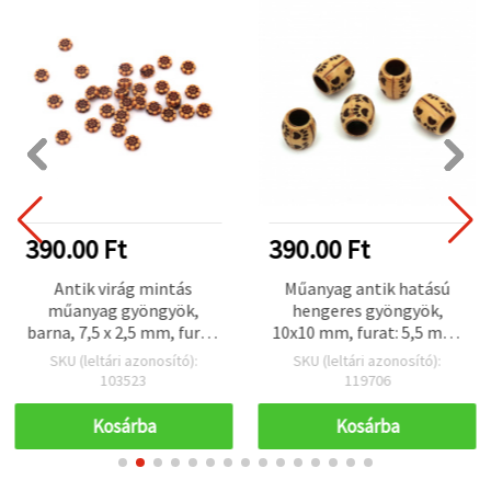
390.00 Ft
390.00 Ft
Antik virág mintás
Műanyag antik hatású
műanyag gyöngyök,
hengeres gyöngyök,
barna, 7,5 x 2,5 mm, furat:
10x10 mm, furat: 5,5 mm,
1 mm, 50 g (~400 db)
barna – 50 g (~110 db)
SKU (leltári azonosító):
SKU (leltári azonosító):
103523
119706
Kosárba
Kosárba