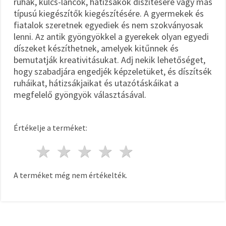
ruhák, kulcs-láncok, hátizsákok díszítésére vagy más
típusú kiegészítők kiegészítésére. A gyermekek és
fiatalok szeretnek egyediek és nem szokványosak
lenni. Az antik gyöngyökkel a gyerekek olyan egyedi
díszeket készíthetnek, amelyek kitűnnek és
bemutatják kreativitásukat. Adj nekik lehetőséget,
hogy szabadjára engedjék képzeletüket, és díszítsék
ruháikat, hátizsákjaikat és utazótáskáikat a
megfelelő gyöngyök választásával.
Értékelje a terméket:
1 csillag
2 csillagok
3 csillagok
4 csillagok
5 csillagok
A terméket még nem értékelték.