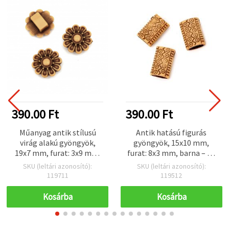
390.00 Ft
390.00 Ft
Műanyag antik stílusú
Antik hatású figurás
virág alakú gyöngyök,
gyöngyök, 15x10 mm,
19x7 mm, furat: 3x9 mm,
furat: 8x3 mm, barna – 50
barna, 50 g (kb. 67 db),
g (kb. 92 db)
SKU (leltári azonosító):
SKU (leltári azonosító):
ékszerkészítéshez
119711
119512
Kosárba
Kosárba