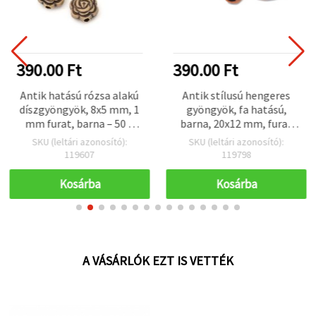
390.00 Ft
390.00 Ft
Antik hatású rózsa alakú
Antik stílusú hengeres
díszgyöngyök, 8x5 mm, 1
gyöngyök, fa hatású,
mm furat, barna – 50 g
barna, 20x12 mm, furat
(~240 db)
4,5 mm - 50 g (~25 db)
SKU (leltári azonosító):
SKU (leltári azonosító):
119607
119798
Kosárba
Kosárba
A VÁSÁRLÓK EZT IS VETTÉK