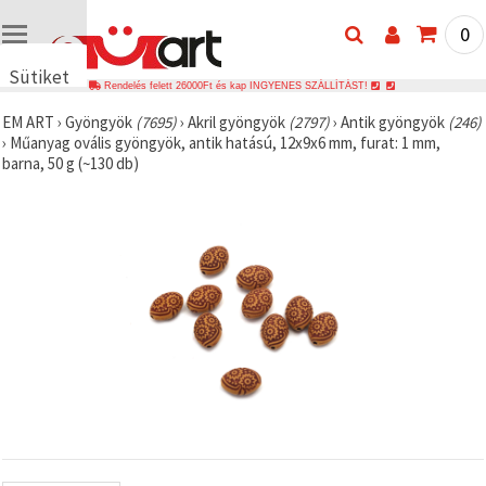
0
Sütiket
Rendelés felett 26000Ft és kap INGYENES SZÁLLÍTÁST!
használunk
EM ART
›
Gyöngyök
(7695)
›
Akril gyöngyök
(2797)
›
Antik gyöngyök
(246)
🍪 Cookie-
›
Műanyag ovális gyöngyök, antik hatású, 12x9x6 mm, furat: 1 mm,
kat és
barna, 50 g (~130 db)
hasonló
technológiákat
használunk
annak
érdekében,
hogy
biztosítsuk
a weboldal
megfelelő
működését,
javítsuk az
Ön
felhasználói
élményét,
és az Ön
hozzájárulásával
elemezzük
a
forgalmat,