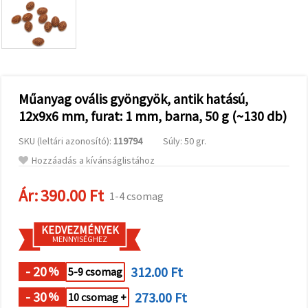
valamint
relevánsabb
tartalmat
és
hirdetéseket
jelenítsünk
meg,
beleértve
analitikai és
Műanyag ovális gyöngyök, antik hatású,
marketingpartnereink
12x9x6 mm, furat: 1 mm, barna, 50 g (~130 db)
segítségével
is.
SKU (leltári azonosító):
119794
Súly: 50 gr.
Az "Összes
elfogadása"
Hozzáadás a kívánságlistához
gombra
kattintva
elfogadhatja
Ár:
390.00 Ft
1-4 csomag
az összes
sütit, vagy
a
KEDVEZMÉNYEK
Beállításokban
MENNYISÉGHEZ
megadhatja
preferenciáit
az adott
- 20
312.00 Ft
%
5-9 csomag
típusú sütik
kiválasztásával
- 30
273.00 Ft
%
10 csomag +
és a