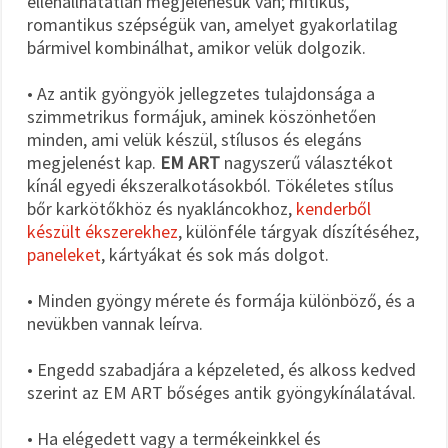
ellenállhatatlan megjelenésük van; mítikus,
romantikus szépségük van, amelyet gyakorlatilag
bármivel kombinálhat, amikor velük dolgozik.
• Az antik gyöngyök jellegzetes tulajdonsága a
szimmetrikus formájuk, aminek köszönhetően
minden, ami velük készül, stílusos és elegáns
megjelenést kap.
EM ART
nagyszerű választékot
kínál egyedi ékszeralkotásokból. Tökéletes stílus
bőr karkötőkhöz és nyakláncokhoz,
kenderből
készült ékszerekhez
, különféle tárgyak díszítéséhez,
paneleket
, kártyákat és sok más dolgot.
• Minden gyöngy mérete és formája különböző, és a
nevükben vannak leírva.
• Engedd szabadjára a képzeleted, és alkoss kedved
szerint az EM ART bőséges antik gyöngykínálatával.
• Ha elégedett vagy a termékeinkkel és