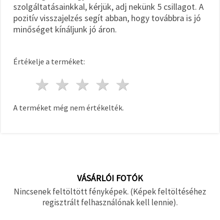
szolgáltatásainkkal, kérjük, adj nekünk 5 csillagot. A
pozitív visszajelzés segít abban, hogy továbbra is jó
minőséget kínáljunk jó áron.
Értékelje a terméket:
1 csillag
2 csillagok
3 csillagok
4 csillagok
5 csillagok
A terméket még nem értékelték.
VÁSÁRLÓI FOTÓK
Nincsenek feltöltött fényképek. (Képek feltöltéséhez
regisztrált felhasználónak kell lennie).