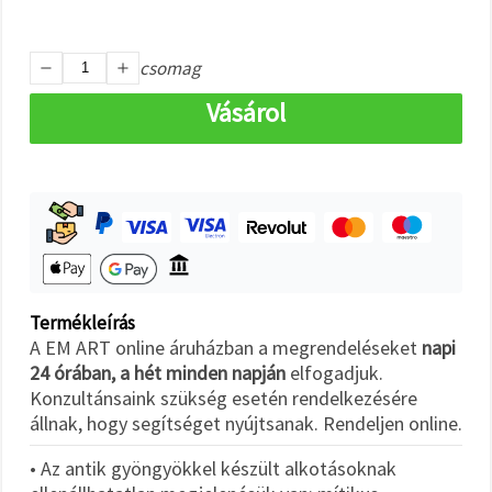
"Mentés"
gombra
kattintva.
csomag
Fogadja
Vásárol
el
mindet
Beállítások
Termékleírás
A EM ART online áruházban a megrendeléseket
napi
24 órában, a hét minden napján
elfogadjuk.
Konzultánsaink szükség esetén rendelkezésére
állnak, hogy segítséget nyújtsanak. Rendeljen online.
• Az antik gyöngyökkel készült alkotásoknak