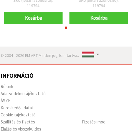
SKU (leltári azonosító):
SKU (leltári azonosító):
119794
119794
Kosárba
Kosárba
© 2004 - 2026 EM ART Minden jog fenntartva..
INFORMÁCIÓ
Rólunk
Adatvédelmi tájékoztató
ÁSZF
Kereskedő adatai
Cookie tájékoztató
Szállítás és fizetés
Fizetési mód
Elállás és visszaküldés