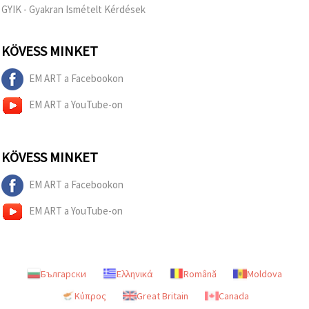
GYIK - Gyakran Ismételt Kérdések
KÖVESS MINKET
EM ART a Facebookon
EM ART a YouTube-on
KÖVESS MINKET
EM ART a Facebookon
EM ART a YouTube-on
Български
Ελληνικά
Română
Moldova
Κύπρος
Great Britain
Canada