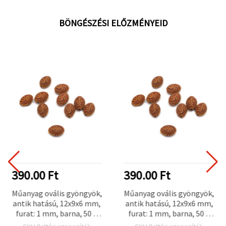
BÖNGÉSZÉSI ELŐZMÉNYEID
390.00 Ft
390.00 Ft
Műanyag ovális gyöngyök,
Műanyag ovális gyöngyök,
antik hatású, 12x9x6 mm,
antik hatású, 12x9x6 mm,
furat: 1 mm, barna, 50 g
furat: 1 mm, barna, 50 g
(~130 db)
(~130 db)