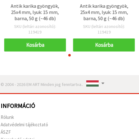
Antik karika gyöngyök,
Antik karika gyöngyök,
25x4 mm, lyuk: 15 mm,
25x4 mm, lyuk: 15 mm,
barna, 50 g (~46 db)
barna, 50 g (~46 db)
SKU (leltári azonosító):
SKU (leltári azonosító):
119419
119419
Kosárba
Kosárba
© 2004 - 2026 EM ART Minden jog fenntartva..
INFORMÁCIÓ
Rólunk
Adatvédelmi tájékoztató
ÁSZF