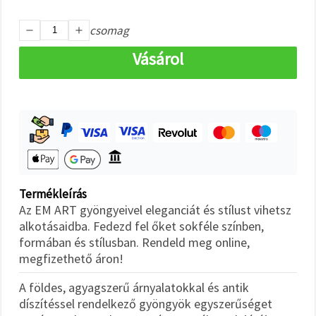
"Mentés"
gombra
kattintva.
csomag
Vásárol
Fogadja
el
mindet
Beállítások
Termékleírás
Az EM ART gyöngyeivel eleganciát és stílust vihetsz
alkotásaidba. Fedezd fel őket sokféle színben,
formában és stílusban. Rendeld meg online,
megfizethető áron!
A földes, agyagszerű árnyalatokkal és antik
díszítéssel rendelkező gyöngyök egyszerűséget