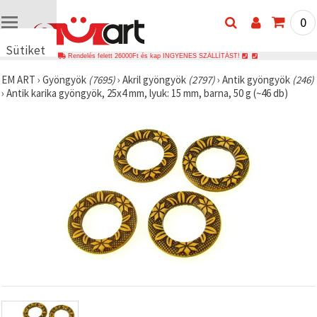
0
Sütiket
Rendelés felett 26000Ft és kap INGYENES SZÁLLÍTÁST!
használunk
EM ART
›
Gyöngyök
(7695)
›
Akril gyöngyök
(2797)
›
Antik gyöngyök
(246)
🍪 Cookie-
›
Antik karika gyöngyök, 25x4 mm, lyuk: 15 mm, barna, 50 g (~46 db)
kat és
hasonló
technológiákat
használunk
annak
érdekében,
hogy
biztosítsuk
a weboldal
megfelelő
működését,
javítsuk az
Ön
felhasználói
élményét,
és az Ön
hozzájárulásával
elemezzük
a
forgalmat,