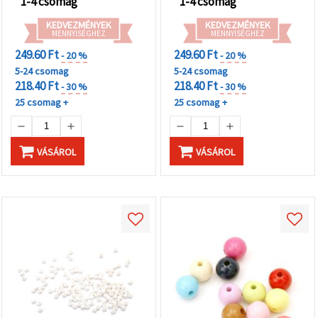
1-4 csomag
1-4 csomag
KEDVEZMÉNYEK
KEDVEZMÉNYEK
MENNYISÉGHEZ
MENNYISÉGHEZ
249.60 Ft
249.60 Ft
- 20 %
- 20 %
5-24 csomag
5-24 csomag
218.40 Ft
218.40 Ft
- 30 %
- 30 %
25 csomag +
25 csomag +
VÁSÁROL
VÁSÁROL