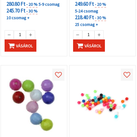
280.80 Ft
249.60 Ft
- 20 %
5-9 csomag
- 20 %
245.70 Ft
- 30 %
5-24 csomag
218.40 Ft
10 csomag +
- 30 %
25 csomag +
VÁSÁROL
VÁSÁROL