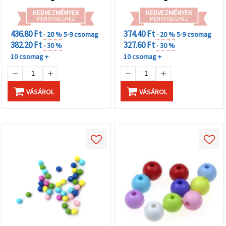
KEDVEZMÉNYEK
KEDVEZMÉNYEK
MENNYISÉGHEZ
MENNYISÉGHEZ
436.80 Ft
374.40 Ft
- 20 %
5-9 csomag
- 20 %
5-9 csomag
382.20 Ft
327.60 Ft
- 30 %
- 30 %
10 csomag +
10 csomag +
VÁSÁROL
VÁSÁROL