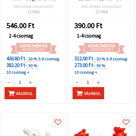
(~37 db)
SKU (leltári azonosító):
SKU (leltári azonosító):
127601
127405
546.00
Ft
390.00
Ft
1-4 csomag
1-4 csomag
KEDVEZMÉNYEK
KEDVEZMÉNYEK
MENNYISÉGHEZ
MENNYISÉGHEZ
436.80 Ft
312.00 Ft
- 20 %
5-9 csomag
- 20 %
5-9 csomag
382.20 Ft
273.00 Ft
- 30 %
- 30 %
10 csomag +
10 csomag +
VÁSÁROL
VÁSÁROL