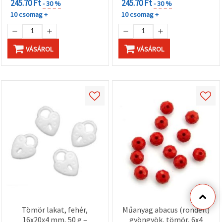
245.70 Ft
245.70 Ft
- 30 %
- 30 %
10 csomag +
10 csomag +
VÁSÁROL
VÁSÁROL
Tömör lakat, fehér,
Műanyag abacus (rondell)
16x20x4 mm, 50 g –
gyöngyök, tömör, 6x4