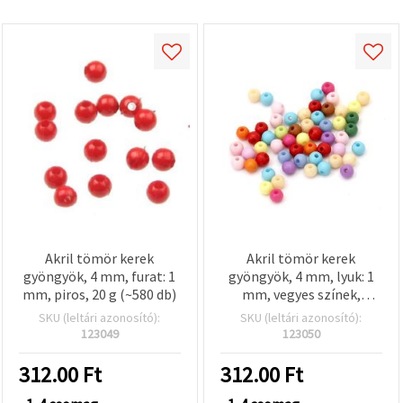
Akril tömör kerek
Akril tömör kerek
gyöngyök, 4 mm, furat: 1
gyöngyök, 4 mm, lyuk: 1
mm, piros, 20 g (~580 db)
mm, vegyes színek,
ékszerkészítéshez, 20 g
SKU (leltári azonosító):
SKU (leltári azonosító):
(kb. 580 db)
123049
123050
312.00
Ft
312.00
Ft