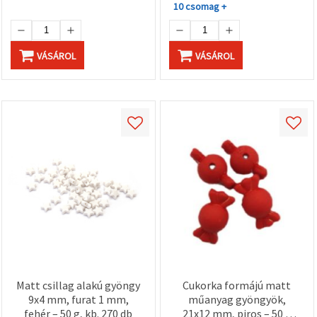
10 csomag +
VÁSÁROL
VÁSÁROL
Matt csillag alakú gyöngy
Cukorka formájú matt
9x4 mm, furat 1 mm,
műanyag gyöngyök,
fehér – 50 g, kb. 270 db
21x12 mm, piros – 50 g