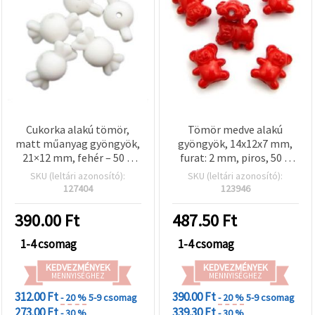
Cukorka alakú tömör,
Tömör medve alakú
matt műanyag gyöngyök,
gyöngyök, 14x12x7 mm,
21×12 mm, fehér – 50 g
furat: 2 mm, piros, 50 g
(~37 db)
(~95 db)
SKU (leltári azonosító):
SKU (leltári azonosító):
127404
123946
390.00
Ft
487.50
Ft
1-4 csomag
1-4 csomag
KEDVEZMÉNYEK
KEDVEZMÉNYEK
MENNYISÉGHEZ
MENNYISÉGHEZ
312.00 Ft
390.00 Ft
- 20 %
5-9 csomag
- 20 %
5-9 csomag
273.00 Ft
339.30 Ft
- 30 %
- 30 %