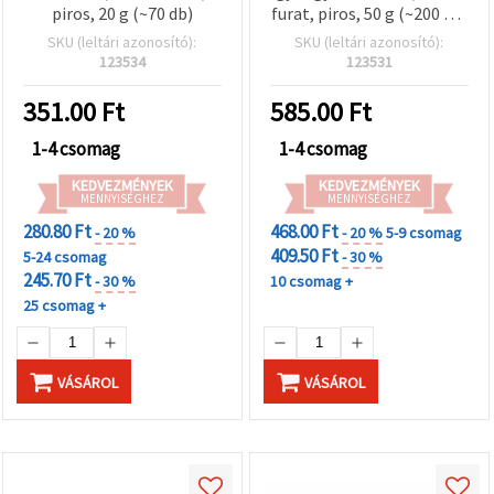
piros, 20 g (~70 db)
furat, piros, 50 g (~200 db)
– Martenitsa, karkötők és
SKU (leltári azonosító):
SKU (leltári azonosító):
ékszerkészítés
123534
123531
351.00
Ft
585.00
Ft
1-4 csomag
1-4 csomag
KEDVEZMÉNYEK
KEDVEZMÉNYEK
MENNYISÉGHEZ
MENNYISÉGHEZ
280.80 Ft
468.00 Ft
- 20 %
- 20 %
5-9 csomag
409.50 Ft
5-24 csomag
- 30 %
245.70 Ft
- 30 %
10 csomag +
25 csomag +
VÁSÁROL
VÁSÁROL