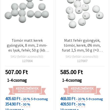
Tömör matt kerek
Matt fehér gyöngyök,
gyöngyök, 8 mm, 2 mm-
tömör, kerek, Ø6 mm,
es lyuk, fehér, 50 g (kb.
furat 1,5 mm, 50 g (≈380
170 db)
db) – ékszerkészítéshez,
SKU (leltári azonosító):
SKU (leltári azonosító):
karkötőkhöz,
127004
127007
nyakláncokhoz,
dekorációhoz és hobbi DIY
507.00
Ft
585.00
Ft
projektekhez
1-4 csomag
1-4 csomag
KEDVEZMÉNYEK
KEDVEZMÉNYEK
MENNYISÉGHEZ
MENNYISÉGHEZ
405.60 Ft
468.00 Ft
- 20 %
5-9 csomag
- 20 %
5-9 csomag
354.90 Ft
409.50 Ft
- 30 %
- 30 %
10 csomag +
10 csomag +