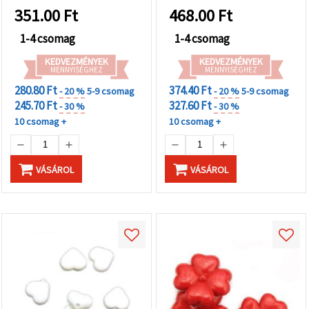
nyakláncokhoz,
351.00
Ft
468.00
Ft
kiegészítők és dekorációk
készítéséhez, DIY
1-4 csomag
1-4 csomag
kézműves projektekhez
KEDVEZMÉNYEK
KEDVEZMÉNYEK
MENNYISÉGHEZ
MENNYISÉGHEZ
280.80 Ft
374.40 Ft
- 20 %
5-9 csomag
- 20 %
5-9 csomag
245.70 Ft
327.60 Ft
- 30 %
- 30 %
10 csomag +
10 csomag +
VÁSÁROL
VÁSÁROL