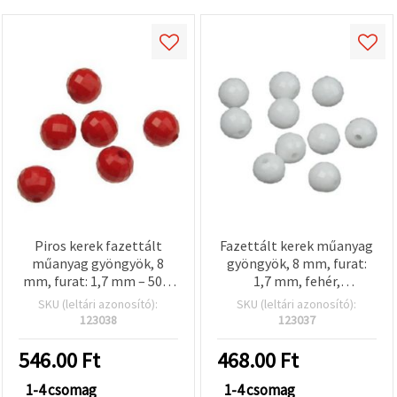
Piros kerek fazettált
Fazettált kerek műanyag
műanyag gyöngyök, 8
gyöngyök, 8 mm, furat:
mm, furat: 1,7 mm – 50 g
1,7 mm, fehér,
(kb. 180 db),
ékszerkészítéshez és
SKU (leltári azonosító):
SKU (leltári azonosító):
ékszerkészítéshez,
otthoni dekorációhoz –
123038
123037
karkötőkhöz,
50 g (kb. 180 db)
nyakláncokhoz és
546.00
Ft
468.00
Ft
dekorációhoz
1-4 csomag
1-4 csomag