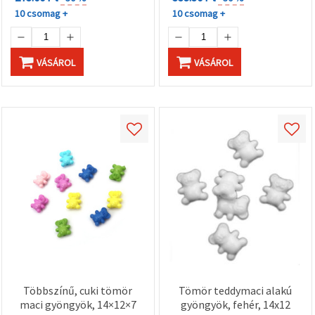
10 csomag +
10 csomag +
VÁSÁROL
VÁSÁROL
Többszínű, cuki tömör
Tömör teddymaci alakú
maci gyöngyök, 14×12×7
gyöngyök, fehér, 14x12