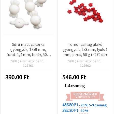
Sűrű matt cukorka
Tömör csillag alakú
gyöngyök, 17x9 mm,
gyöngyök, 9x3 mm, lyuk: 1
furat: 1,4 mm, fehér, 50 g
mm, piros, 50 g (~270 db)
(~78 db)
SKU (leltári azonosító):
SKU (leltári azonosító):
127401
127602
390.00
Ft
546.00
Ft
1-4 csomag
KEDVEZMÉNYEK
MENNYISÉGHEZ
436.80 Ft
- 20 %
5-9 csomag
382.20 Ft
- 30 %