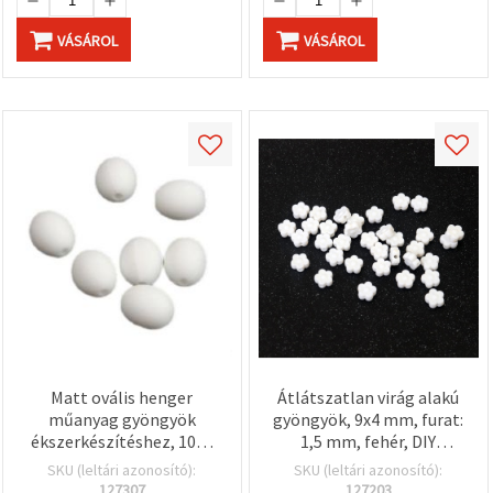
VÁSÁROL
VÁSÁROL
Matt ovális henger
Átlátszatlan virág alakú
műanyag gyöngyök
gyöngyök, 9x4 mm, furat:
ékszerkészítéshez, 10x8
1,5 mm, fehér, DIY
mm, furat: 1,5 mm, fehér
ékszerkészítéshez és
SKU (leltári azonosító):
SKU (leltári azonosító):
– 20 g (~60 db)
kézműves-hobbi
127307
127203