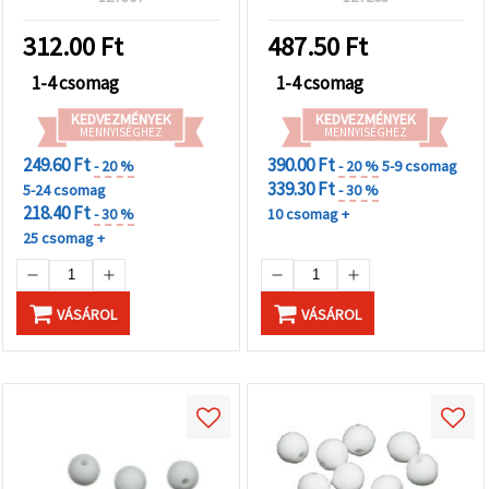
projektekhez - 50 g (~245
db)
312.00
Ft
487.50
Ft
1-4 csomag
1-4 csomag
KEDVEZMÉNYEK
KEDVEZMÉNYEK
MENNYISÉGHEZ
MENNYISÉGHEZ
249.60 Ft
390.00 Ft
- 20 %
- 20 %
5-9 csomag
339.30 Ft
5-24 csomag
- 30 %
218.40 Ft
- 30 %
10 csomag +
25 csomag +
VÁSÁROL
VÁSÁROL