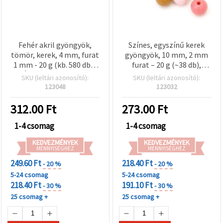
Fehér akril gyöngyök,
Színes, egyszínű kerek
tömör, kerek, 4 mm, furat
gyöngyök, 10 mm, 2 mm
1 mm - 20 g (kb. 580 db) |
furat – 20 g (~38 db),
Ékszerkészítéshez,
játékos karkötőkhöz és
SKU (leltári azonosító):
SKU (leltári azonosító):
karkötőkhöz,
kreatív ékszerkészítéshez
123048
123032
nyakláncokhoz,
hímzéshez és hobbi
312.00
Ft
273.00
Ft
projektekhez
1-4 csomag
1-4 csomag
KEDVEZMÉNYEK
KEDVEZMÉNYEK
MENNYISÉGHEZ
MENNYISÉGHEZ
249.60 Ft
218.40 Ft
- 20 %
- 20 %
5-24 csomag
5-24 csomag
218.40 Ft
191.10 Ft
- 30 %
- 30 %
25 csomag +
25 csomag +