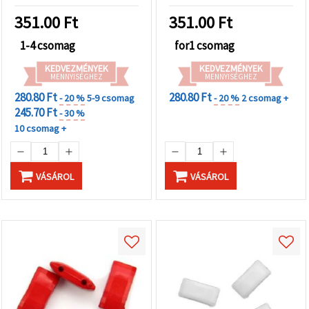
karkötőkhöz,
nyakláncokhoz,
351.00
Ft
351.00
Ft
dekoráláshoz és DIY
1-4 csomag
for1 csomag
KEDVEZMÉNYEK
KEDVEZMÉNYEK
MENNYISÉGHEZ
MENNYISÉGHEZ
280.80 Ft
280.80 Ft
- 20 %
5-9 csomag
- 20 %
2 csomag +
245.70 Ft
- 30 %
10 csomag +
VÁSÁROL
VÁSÁROL