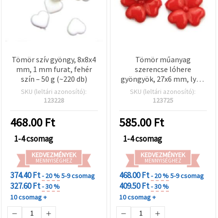
Tömör szív gyöngy, 8x8x4
Tömör műanyag
mm, 1 mm furat, fehér
szerencse lóhere
szín – 50 g (~220 db)
gyöngyök, 27x6 mm, lyuk:
2 mm, piros, 50 g (~20 db)
SKU (leltári azonosító):
SKU (leltári azonosító):
123228
123725
468.00
Ft
585.00
Ft
1-4 csomag
1-4 csomag
KEDVEZMÉNYEK
KEDVEZMÉNYEK
MENNYISÉGHEZ
MENNYISÉGHEZ
374.40 Ft
468.00 Ft
- 20 %
5-9 csomag
- 20 %
5-9 csomag
327.60 Ft
409.50 Ft
- 30 %
- 30 %
10 csomag +
10 csomag +