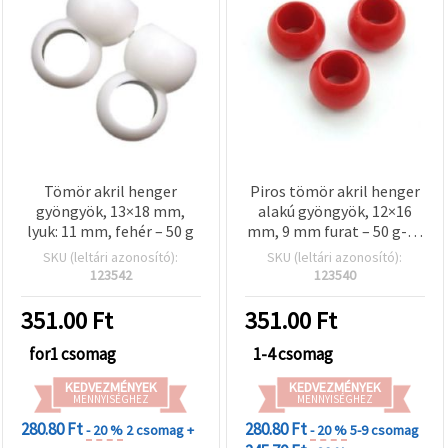
valamint
relevánsabb
tartalmat
és
hirdetéseket
jelenítsünk
meg,
beleértve
analitikai és
marketingpartnereink
segítségével
is.
Tömör akril henger
Piros tömör akril henger
Az "Összes
gyöngyök, 13×18 mm,
alakú gyöngyök, 12×16
elfogadása"
lyuk: 11 mm, fehér – 50 g
mm, 9 mm furat – 50 g-os
gombra
csomag, látványos
SKU (leltári azonosító):
SKU (leltári azonosító):
kattintva
karkötőkhöz és kreatív
elfogadhatja
123542
123540
az összes
ékszerkészítéshez
sütit, vagy
351.00
Ft
351.00
Ft
a
Beállításokban
for1 csomag
1-4 csomag
megadhatja
preferenciáit
az adott
KEDVEZMÉNYEK
KEDVEZMÉNYEK
MENNYISÉGHEZ
MENNYISÉGHEZ
típusú sütik
kiválasztásával
280.80 Ft
280.80 Ft
- 20 %
2 csomag +
- 20 %
5-9 csomag
és a