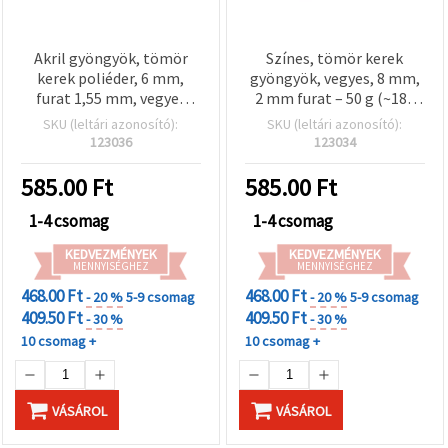
Akril gyöngyök, tömör
Színes, tömör kerek
kerek poliéder, 6 mm,
gyöngyök, vegyes, 8 mm,
furat 1,55 mm, vegyes
2 mm furat – 50 g (~180
színek, 50 g (~470 db)
db), játékos karkötőkhöz
SKU (leltári azonosító):
SKU (leltári azonosító):
és kreatív
123036
123034
ékszerkészítéshez
585.00
Ft
585.00
Ft
1-4 csomag
1-4 csomag
KEDVEZMÉNYEK
KEDVEZMÉNYEK
MENNYISÉGHEZ
MENNYISÉGHEZ
468.00 Ft
468.00 Ft
- 20 %
5-9 csomag
- 20 %
5-9 csomag
409.50 Ft
409.50 Ft
- 30 %
- 30 %
10 csomag +
10 csomag +
VÁSÁROL
VÁSÁROL