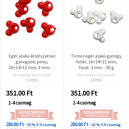
Egér alakú átlátszatlan
Tömör egér alakú gyöngy,
gyöngyök, piros,
fehér, 16×14×11 mm,
16×14×11 mm, 3 mm-es
furat: 3 mm – 50 g
furat, Martenica és
SKU (leltári azonosító):
SKU (leltári azonosító):
ékszerkészítéshez, 50 g-
123952
123951
os csomag
351.00
Ft
351.00
Ft
1-4 csomag
1-4 csomag
KEDVEZMÉNYEK
KEDVEZMÉNYEK
MENNYISÉGHEZ
MENNYISÉGHEZ
280.80 Ft
280.80 Ft
- 20 %
5-9 csomag
- 20 %
5-9 csomag