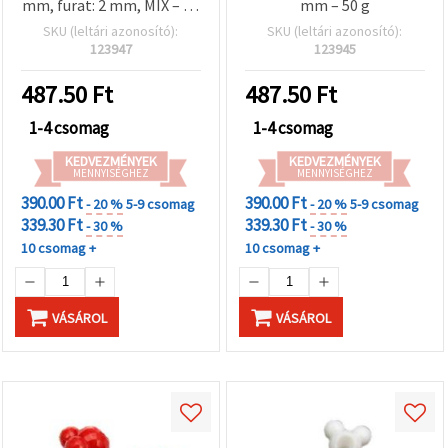
mm, furat: 2 mm, MIX – 50
mm – 50 g
g (~94 db), gyerek
SKU (leltári azonosító):
SKU (leltári azonosító):
kézműves és
123947
123945
ékszerkészítő kellékek
487.50
Ft
487.50
Ft
1-4 csomag
1-4 csomag
KEDVEZMÉNYEK
KEDVEZMÉNYEK
MENNYISÉGHEZ
MENNYISÉGHEZ
390.00 Ft
390.00 Ft
- 20 %
5-9 csomag
- 20 %
5-9 csomag
339.30 Ft
339.30 Ft
- 30 %
- 30 %
10 csomag +
10 csomag +
VÁSÁROL
VÁSÁROL