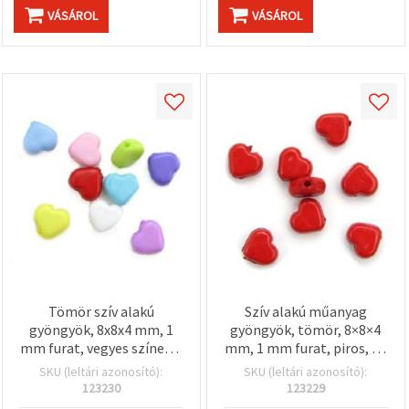
VÁSÁROL
VÁSÁROL
Tömör szív alakú
Szív alakú műanyag
gyöngyök, 8x8x4 mm, 1
gyöngyök, tömör, 8×8×4
mm furat, vegyes színek –
mm, 1 mm furat, piros, 50
50 g (~220 db)
g-os csomag (~220 db) –
SKU (leltári azonosító):
SKU (leltári azonosító):
ékszerkészítéshez,
123230
123229
karkötőkhöz,