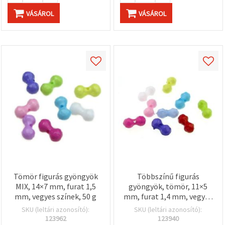
VÁSÁROL
VÁSÁROL
Tömör figurás gyöngyök
Többszínű figurás
MIX, 14×7 mm, furat 1,5
gyöngyök, tömör, 11×5
mm, vegyes színek, 50 g
mm, furat 1,4 mm, vegyes
színek — 50 g,
SKU (leltári azonosító):
SKU (leltári azonosító):
ékszerkészítéshez,
123962
123940