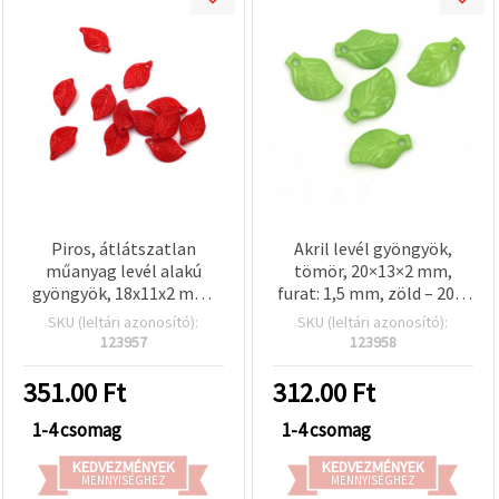
Piros, átlátszatlan
Akril levél gyöngyök,
műanyag levél alakú
tömör, 20×13×2 mm,
gyöngyök, 18x11x2 mm,
furat: 1,5 mm, zöld – 20 g
1,5 mm-es furat, 50 g
(kb. 85 db)
SKU (leltári azonosító):
SKU (leltári azonosító):
(~220 db) –
123957
123958
Martenitsához,
karkötőkhöz,
351.00
Ft
312.00
Ft
nyakláncokhoz és DIY
dekorációkhoz
1-4 csomag
1-4 csomag
KEDVEZMÉNYEK
KEDVEZMÉNYEK
MENNYISÉGHEZ
MENNYISÉGHEZ