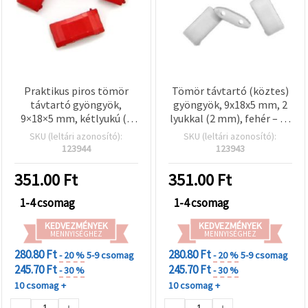
Praktikus piros tömör
Tömör távtartó (köztes)
távtartó gyöngyök,
gyöngyök, 9x18x5 mm, 2
9×18×5 mm, kétlyukú (2
lyukkal (2 mm), fehér – 50
mm) – 50 g (~70 db),
g (~70 db)
SKU (leltári azonosító):
SKU (leltári azonosító):
tökéletes karkötőkhöz,
123944
123943
nyakláncokhoz és kreatív
ékszerkészítéshez
351.00
Ft
351.00
Ft
1-4 csomag
1-4 csomag
KEDVEZMÉNYEK
KEDVEZMÉNYEK
MENNYISÉGHEZ
MENNYISÉGHEZ
280.80 Ft
280.80 Ft
- 20 %
5-9 csomag
- 20 %
5-9 csomag
245.70 Ft
245.70 Ft
- 30 %
- 30 %
10 csomag +
10 csomag +