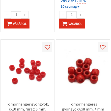
245.70 Ft
"Mentés"
- 30 %
gombra
10 csomag +
kattintva.
Fogadja
VÁSÁROL
VÁSÁROL
el
mindet
Beállítások
Tömör henger gyöngyök,
Tömör hengeres
7x10 mm, furat: 6 mm,
gyöngyök 6x8 mm, 4 mm