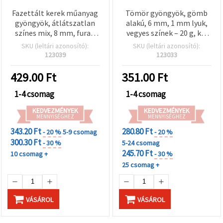
Fazettált kerek műanyag
Tömör gyöngyök, gömb
gyöngyök, átlátszatlan
alakú, 6 mm, 1 mm lyuk,
színes mix, 8 mm, furat:
vegyes színek – 20 g, kb.
1,7 mm – 50 g (~170 db)
190 db
SKU (leltári azonosító):
SKU (leltári azonosító):
123039
123033
429.00
Ft
351.00
Ft
1-4 csomag
1-4 csomag
KEDVEZMÉNYEK
KEDVEZMÉNYEK
MENNYISÉGHEZ
MENNYISÉGHEZ
343.20 Ft
280.80 Ft
- 20 %
5-9 csomag
- 20 %
300.30 Ft
- 30 %
5-24 csomag
245.70 Ft
10 csomag +
- 30 %
25 csomag +
VÁSÁROL
VÁSÁROL