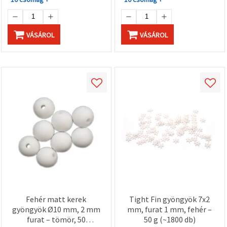
VÁSÁROL
VÁSÁROL
Fehér matt kerek
Tight Fin gyöngyök 7x2
gyöngyök Ø10 mm, 2 mm
mm, furat 1 mm, fehér –
furat – tömör, 50
50 g (~1800 db)