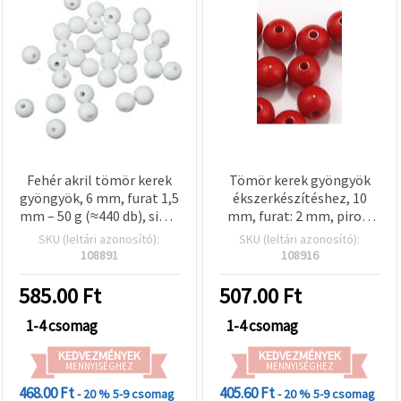
Fehér akril tömör kerek
Tömör kerek gyöngyök
gyöngyök, 6 mm, furat 1,5
ékszerkészítéshez, 10
mm – 50 g (≈440 db), sima
mm, furat: 2 mm, piros,
felület –
50 g (~95 db)
SKU (leltári azonosító):
SKU (leltári azonosító):
ékszerkészítéshez,
108891
108916
fűzéshez, karkötőkhöz,
nyakláncokhoz és DIY
585.00
Ft
507.00
Ft
dekorációkhoz
1-4 csomag
1-4 csomag
KEDVEZMÉNYEK
KEDVEZMÉNYEK
MENNYISÉGHEZ
MENNYISÉGHEZ
468.00 Ft
405.60 Ft
- 20 %
5-9 csomag
- 20 %
5-9 csomag