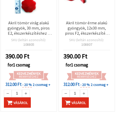
Akril tömör virág alakú
Akril tömör érme alakú
gyöngyök, 30 mm, piros
gyöngyök, 12x30 mm,
E2, ékszerkészítéshez –
piros F2, ékszerkészítési
50 g
kellékek - 50 g
SKU (leltári azonosító):
SKU (leltári azonosító):
108805
108807
390.00
Ft
390.00
Ft
for1 csomag
for1 csomag
KEDVEZMÉNYEK
KEDVEZMÉNYEK
MENNYISÉGHEZ
MENNYISÉGHEZ
312.00 Ft
312.00 Ft
- 20 %
2 csomag +
- 20 %
2 csomag +
VÁSÁROL
VÁSÁROL