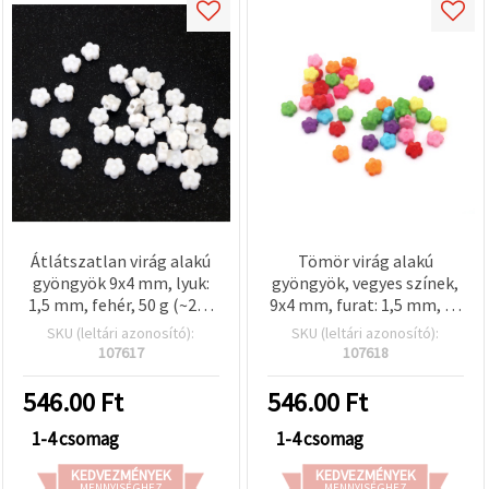
Átlátszatlan virág alakú
Tömör virág alakú
gyöngyök 9x4 mm, lyuk:
gyöngyök, vegyes színek,
1,5 mm, fehér, 50 g (~280
9x4 mm, furat: 1,5 mm, 50
db)
g (~280 db)
SKU (leltári azonosító):
SKU (leltári azonosító):
107617
107618
546.00
Ft
546.00
Ft
1-4 csomag
1-4 csomag
KEDVEZMÉNYEK
KEDVEZMÉNYEK
MENNYISÉGHEZ
MENNYISÉGHEZ