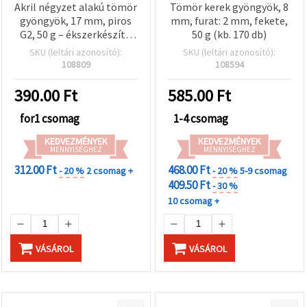
Akril négyzet alakú tömör
Tömör kerek gyöngyök, 8
gyöngyök, 17 mm, piros
mm, furat: 2 mm, fekete,
G2, 50 g – ékszerkészítő
50 g (kb. 170 db)
kellékek, hobbi és
SKU (leltári azonosító):
SKU (leltári azonosító):
kézműves alapanyagok
108809
108594
390.00
Ft
585.00
Ft
for1 csomag
1-4 csomag
KEDVEZMÉNYEK
KEDVEZMÉNYEK
MENNYISÉGHEZ
MENNYISÉGHEZ
312.00 Ft
468.00 Ft
- 20 %
2 csomag +
- 20 %
5-9 csomag
409.50 Ft
- 30 %
10 csomag +
VÁSÁROL
VÁSÁROL