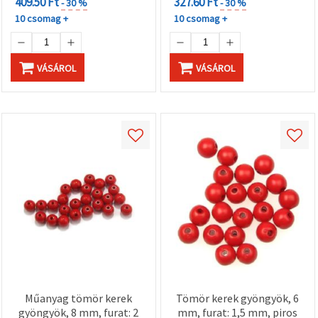
409.50 Ft
327.60 Ft
"Mentés"
- 30 %
- 30 %
gombra
10 csomag +
10 csomag +
kattintva.
Fogadja
VÁSÁROL
VÁSÁROL
el
mindet
Beállítások
Műanyag tömör kerek
Tömör kerek gyöngyök, 6
gyöngyök, 8 mm, furat: 2
mm, furat: 1,5 mm, piros