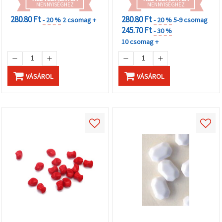
MENNYISÉGHEZ
MENNYISÉGHEZ
280.80 Ft
280.80 Ft
- 20 %
2 csomag +
- 20 %
5-9 csomag
245.70 Ft
- 30 %
10 csomag +
VÁSÁROL
VÁSÁROL