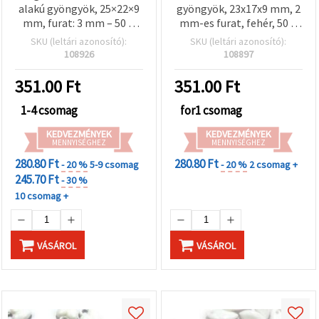
alakú gyöngyök, 25×22×9
gyöngyök, 23x17x9 mm, 2
mm, furat: 3 mm – 50 g
mm-es furat, fehér, 50 g
(~20 db), romantikus
(kb. 25 db)
SKU (leltári azonosító):
SKU (leltári azonosító):
nyakláncokhoz és kreatív
108926
108897
DIY ékszerkészítéshez
351.00
Ft
351.00
Ft
1-4 csomag
for1 csomag
KEDVEZMÉNYEK
KEDVEZMÉNYEK
MENNYISÉGHEZ
MENNYISÉGHEZ
280.80 Ft
280.80 Ft
- 20 %
5-9 csomag
- 20 %
2 csomag +
245.70 Ft
- 30 %
10 csomag +
VÁSÁROL
VÁSÁROL