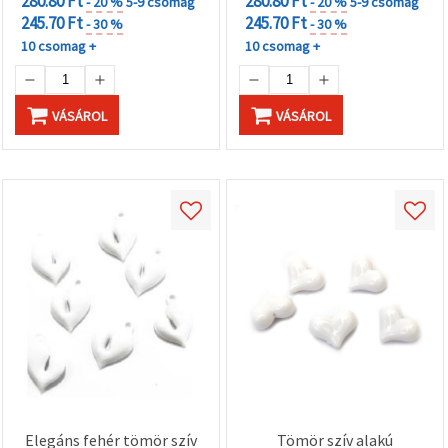
280.80 Ft
280.80 Ft
- 20 %
5-9 csomag
- 20 %
5-9 csomag
245.70 Ft
245.70 Ft
- 30 %
- 30 %
10 csomag +
10 csomag +
VÁSÁROL
VÁSÁROL
Elegáns fehér tömör szív
Tömör szív alakú