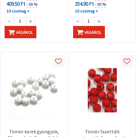
409.50 Ft
354.90 Ft
- 30 %
- 30 %
10 csomag +
10 csomag +
VÁSÁROL
VÁSÁROL
Tömör kerek gyöngyök,
Tömör fazettált