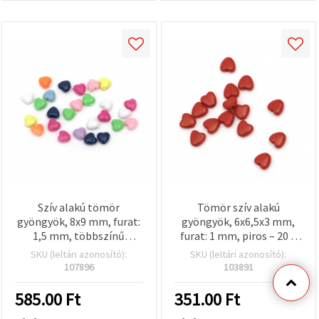
Szív alakú tömör
Tömör szív alakú
gyöngyök, 8x9 mm, furat:
gyöngyök, 6x6,5x3 mm,
1,5 mm, többszínű
furat: 1 mm, piros – 20 g
vegyes, 50 g (~340 db)
(~275 db)
SKU (leltári azonosító):
SKU (leltári azonosító):
107896
103891
585.00
Ft
351.00
Ft