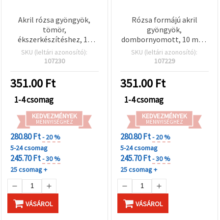
Akril rózsa gyöngyök,
Rózsa formájú akril
tömör,
gyöngyök,
ékszerkészítéshez, 10
dombornyomott, 10 mm,
mm, furat: 3 mm, piros,
lyuk: 3 mm, fehér – 20 g
SKU (leltári azonosító):
SKU (leltári azonosító):
20 g (~45 db)
(~35 db)
107230
107229
351.00
Ft
351.00
Ft
1-4 csomag
1-4 csomag
KEDVEZMÉNYEK
KEDVEZMÉNYEK
MENNYISÉGHEZ
MENNYISÉGHEZ
280.80 Ft
280.80 Ft
- 20 %
- 20 %
5-24 csomag
5-24 csomag
245.70 Ft
245.70 Ft
- 30 %
- 30 %
25 csomag +
25 csomag +
VÁSÁROL
VÁSÁROL