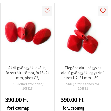
Akril gyöngyök, ovális,
Elegáns akril négyzet
fazettált, tömör, 9x18x24
alakú gyöngyök, egyszínű
mm, piros C2,
piros H2, 31 mm – 50 g,
ékszerkészítéshez – 50 g
kreatív ékszerkészítéshez
SKU (leltári azonosító):
SKU (leltári azonosító):
és DIY kézműves
108813
108811
hobbiprojektekhez
390.00
Ft
390.00
Ft
for1 csomag
for1 csomag