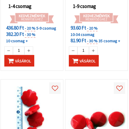
1-4 csomag
1-9 csomag
KEDVEZMÉNYEK
KEDVEZMÉNYEK
MENNYISÉGHEZ
MENNYISÉGHEZ
436.80 Ft
93.60 Ft
- 20 %
5-9 csomag
- 20 %
382.20 Ft
- 30 %
10-34 csomag
81.90 Ft
10 csomag +
- 30 %
35 csomag +
VÁSÁROL
VÁSÁROL