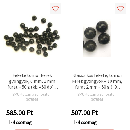
Fekete tömör kerek
Klasszikus fekete, tömör
gyöngyök, 6 mm, 1 mm
kerek gyöngyök – 10 mm,
furat – 50 g (kb. 450 db) –
furat 2 mm – 50 g (~90
DIY ékszerkészítéshez,
db), tökéletes elegáns
SKU (leltári azonosító):
SKU (leltári azonosító):
karkötőkhöz és
karkötőkhöz és
107993
107995
nyakláncokhoz
ékszerkészítéshez
585.00
Ft
507.00
Ft
1-4 csomag
1-4 csomag