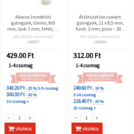
Abacus (rondelle)
Átlátszatlan csavart
gyöngyök, tömör, 8x5
gyöngyök, 11 x 8,5 mm,
mm, lyuk: 1 mm, fehér, 50
furat: 2 mm, piros – 20 g
g (kb. 260 db),
(kb. 40 db)
SKU (leltári azonosító):
SKU (leltári azonosító):
karkötőkhöz,
108887
108880
nyakláncokhoz,
ékszerkészítéshez,
429.00
Ft
312.00
Ft
dekorációhoz, hobbi és
DIY
1-4 csomag
1-4 csomag
KEDVEZMÉNYEK
KEDVEZMÉNYEK
MENNYISÉGHEZ
MENNYISÉGHEZ
343.20 Ft
249.60 Ft
- 20 %
5-9 csomag
- 20 %
300.30 Ft
- 30 %
5-24 csomag
218.40 Ft
10 csomag +
- 30 %
25 csomag +
VÁSÁROL
VÁSÁROL