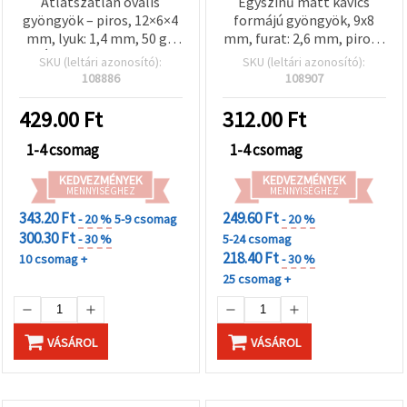
Átlátszatlan ovális
Egyszínű matt kavics
gyöngyök – piros, 12×6×4
formájú gyöngyök, 9x8
mm, lyuk: 1,4 mm, 50 g |
mm, furat: 2,6 mm, piros -
Ékszerkészítéshez,
20 g
SKU (leltári azonosító):
SKU (leltári azonosító):
kézműves karkötőkhöz,
108886
108907
nyakláncokhoz és
dekorációkhoz
429.00
Ft
312.00
Ft
1-4 csomag
1-4 csomag
KEDVEZMÉNYEK
KEDVEZMÉNYEK
MENNYISÉGHEZ
MENNYISÉGHEZ
343.20 Ft
249.60 Ft
- 20 %
5-9 csomag
- 20 %
300.30 Ft
- 30 %
5-24 csomag
218.40 Ft
10 csomag +
- 30 %
25 csomag +
VÁSÁROL
VÁSÁROL