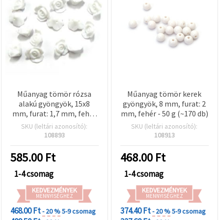
valamint
relevánsabb
tartalmat
és
hirdetéseket
jelenítsünk
meg,
beleértve
analitikai és
marketingpartnereink
segítségével
is.
Műanyag tömör rózsa
Műanyag tömör kerek
Az "Összes
alakú gyöngyök, 15x8
gyöngyök, 8 mm, furat: 2
elfogadása"
mm, furat: 1,7 mm, fehér
mm, fehér - 50 g (~170 db)
gombra
– DIY ékszerkészítéshez
SKU (leltári azonosító):
SKU (leltári azonosító):
kattintva
és kézműves munkákhoz,
elfogadhatja
108893
108913
az összes
50 g (~75 db)
sütit, vagy
585.00
Ft
468.00
Ft
a
Beállításokban
1-4 csomag
1-4 csomag
megadhatja
preferenciáit
az adott
KEDVEZMÉNYEK
KEDVEZMÉNYEK
MENNYISÉGHEZ
MENNYISÉGHEZ
típusú sütik
kiválasztásával
468.00 Ft
374.40 Ft
- 20 %
5-9 csomag
- 20 %
5-9 csomag
és a