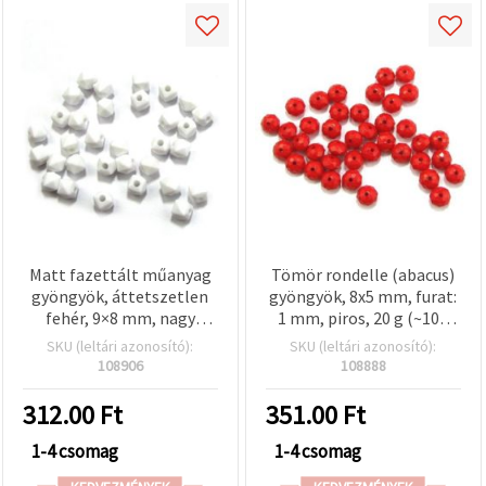
Matt fazettált műanyag
Tömör rondelle (abacus)
gyöngyök, áttetszetlen
gyöngyök, 8x5 mm, furat:
fehér, 9×8 mm, nagy
1 mm, piros, 20 g (~100
furatú (2,6 mm), 20 g –
db)
SKU (leltári azonosító):
SKU (leltári azonosító):
ékszerkészítéshez,
108906
108888
karkötőkhöz,
nyakláncokhoz, DIY és
312.00
Ft
351.00
Ft
hobbi projektekhez
1-4 csomag
1-4 csomag