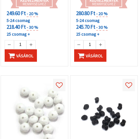
KEDVEZMÉNYEK
KEDVEZMÉNYEK
MENNYISÉGHEZ
MENNYISÉGHEZ
249.60 Ft
280.80 Ft
- 20 %
- 20 %
5-24 csomag
5-24 csomag
218.40 Ft
245.70 Ft
- 30 %
- 30 %
25 csomag +
25 csomag +
VÁSÁROL
VÁSÁROL