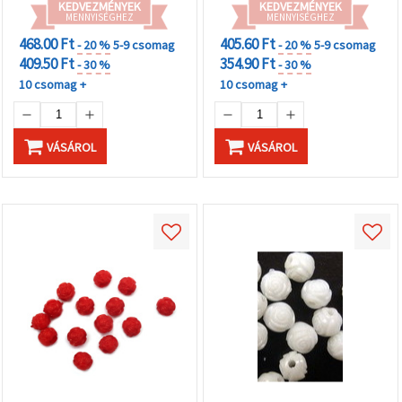
KEDVEZMÉNYEK
KEDVEZMÉNYEK
MENNYISÉGHEZ
MENNYISÉGHEZ
468.00 Ft
405.60 Ft
- 20 %
5-9 csomag
- 20 %
5-9 csomag
409.50 Ft
354.90 Ft
- 30 %
- 30 %
10 csomag +
10 csomag +
VÁSÁROL
VÁSÁROL