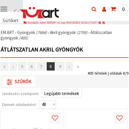
0
Sütiket
Rendelés felett 26000Ft és kap INGYENES SZÁLLÍTÁST!
használunk
EM ART
›
Gyöngyök
(7684)
›
Akril gyöngyök
(2795)
›
Átlátszatlan
🍪 Cookie-
gyöngyök
(405)
kat és
hasonló
ÁTLÁTSZATLAN AKRIL GYÖNGYÖK
technológiákat
használunk
annak
érdekében,
«
‹
5
6
7
8
9
›
»
hogy
biztosítsuk
405 tételek | oldalak 8/9
a weboldal
megfelelő
SZŰRŐK
működését,
javítsuk az
rendezési szempont:
Ön
felhasználói
élményét,
Elemek oldalanként:
és az Ön
hozzájárulásával
elemezzük
a
forgalmat,