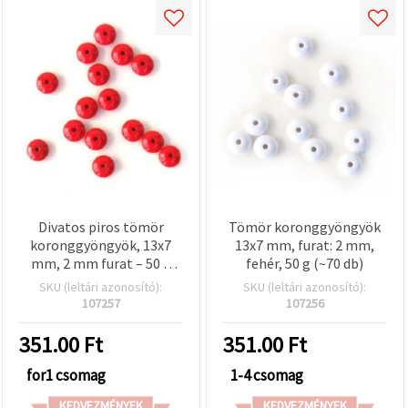
Divatos piros tömör
Tömör koronggyöngyök
koronggyöngyök, 13x7
13x7 mm, furat: 2 mm,
mm, 2 mm furat – 50 g
fehér, 50 g (~70 db)
(kb. 70 db), tökéletes
SKU (leltári azonosító):
SKU (leltári azonosító):
modern karkötőkhöz és
107257
107256
kreatív ékszerekhez
351.00
Ft
351.00
Ft
for1 csomag
1-4 csomag
KEDVEZMÉNYEK
KEDVEZMÉNYEK