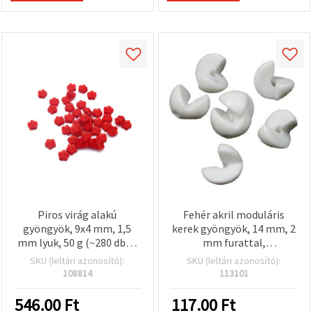
Piros virág alakú
Fehér akril moduláris
gyöngyök, 9x4 mm, 1,5
kerek gyöngyök, 14 mm, 2
mm lyuk, 50 g (~280 db) –
mm furattal,
ékszerekhez,
ékszerkészítési kellékek –
SKU (leltári azonosító):
SKU (leltári azonosító):
karkötőkhöz,
10 szett
108814
113101
nyakláncokhoz,
dekorációhoz és
546.00
Ft
117.00
Ft
kézműves projektekhez