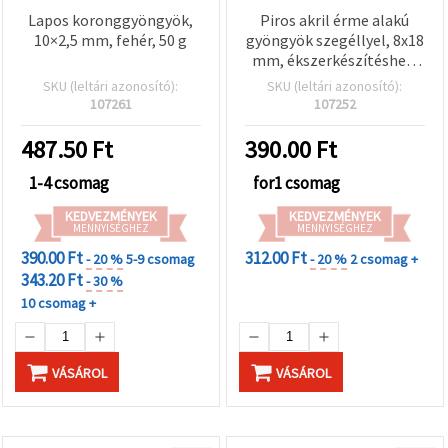
Lapos koronggyöngyök,
Piros akril érme alakú
10×2,5 mm, fehér, 50 g
gyöngyök szegéllyel, 8x18
mm, ékszerkészítéshez,
B2 - 50 g
SKU (leltári azonosító):
SKU (leltári azonosító):
107261
107252
487.50
Ft
390.00
Ft
1-4 csomag
for1 csomag
KEDVEZMÉNYEK
KEDVEZMÉNYEK
MENNYISÉGHEZ
MENNYISÉGHEZ
390.00 Ft
312.00 Ft
- 20 %
5-9 csomag
- 20 %
2 csomag +
343.20 Ft
- 30 %
10 csomag +
VÁSÁROL
VÁSÁROL