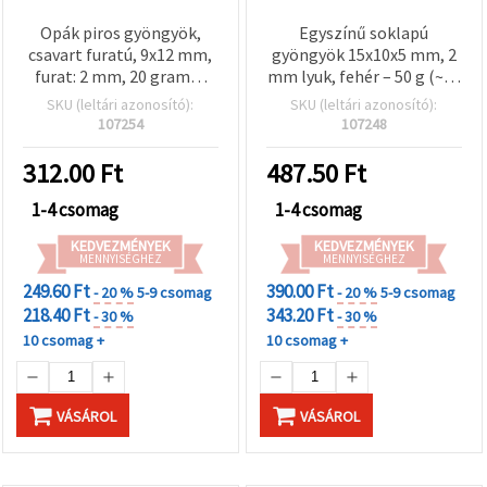
Opák piros gyöngyök,
Egyszínű soklapú
csavart furatú, 9x12 mm,
gyöngyök 15x10x5 mm, 2
furat: 2 mm, 20 gramm
mm lyuk, fehér – 50 g (~55
(~40 db)
db)
SKU (leltári azonosító):
SKU (leltári azonosító):
107254
107248
312.00
Ft
487.50
Ft
1-4 csomag
1-4 csomag
KEDVEZMÉNYEK
KEDVEZMÉNYEK
MENNYISÉGHEZ
MENNYISÉGHEZ
249.60 Ft
390.00 Ft
- 20 %
5-9 csomag
- 20 %
5-9 csomag
218.40 Ft
343.20 Ft
- 30 %
- 30 %
10 csomag +
10 csomag +
VÁSÁROL
VÁSÁROL