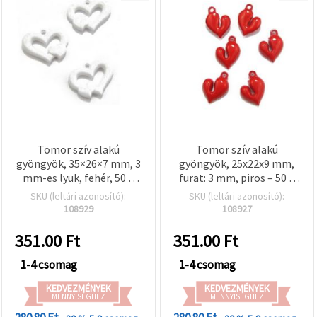
Tömör szív alakú
Tömör szív alakú
gyöngyök, 35×26×7 mm, 3
gyöngyök, 25x22x9 mm,
mm-es lyuk, fehér, 50 g
furat: 3 mm, piros – 50 g
(~18 db)
(~20 db)
SKU (leltári azonosító):
SKU (leltári azonosító):
108929
108927
351.00
Ft
351.00
Ft
1-4 csomag
1-4 csomag
KEDVEZMÉNYEK
KEDVEZMÉNYEK
MENNYISÉGHEZ
MENNYISÉGHEZ