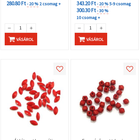
280.80 Ft
343.20 Ft
- 20 %
2 csomag +
- 20 %
5-9 csomag
300.30 Ft
- 30 %
10 csomag +
VÁSÁROL
VÁSÁROL