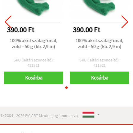
390.00 Ft
390.00 Ft
100% akril szalagfonal,
100% akril szalagfonal,
zöld – 50 g (kb. 2,9 m)
zöld – 50 g (kb. 2,9 m)
SKU (leltári azonosító):
SKU (leltári azonosító):
411521
411521
Kosárba
Kosárba
© 2004 - 2026 EM ART Minden jog fenntartva..