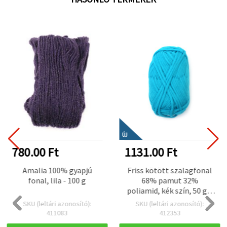
ÚJ
780.00 Ft
1131.00 Ft
Amalia 100% gyapjú
Friss kötött szalagfonal
fonal, lila - 100 g
68% pamut 32%
poliamid, kék szín, 50 g –
Kötéshez és kreatív
SKU (leltári azonosító):
SKU (leltári azonosító):
kézműves projektekhez
411083
412353