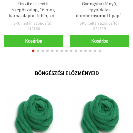
Díszített textil
Gyöngyházfényű,
szegőszalag, 16 mm,
egyoldalas
barna alapon fehér, zöld
dombornyomott papír,
és piros – 5 m
120 g/m², A4 (297×210
SKU (leltári azonosító):
SKU (leltári azonosító):
mm), elefántcsont – 1 db
412166
824329
Kosárba
Kosárba
BÖNGÉSZÉSI ELŐZMÉNYEID