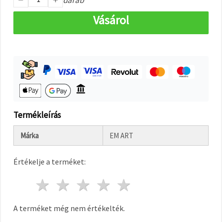
"Mentés"
gombra
kattintva.
Vásárol
Fogadja
el
mindet
Beállítások
Termékleírás
Márka
EM ART
Értékelje a terméket:
1 csillag
2 csillagok
3 csillagok
4 csillagok
5 csillagok
A terméket még nem értékelték.