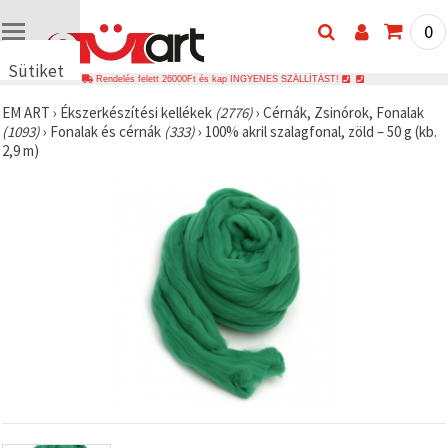
0
Sütiket
Rendelés felett 26000Ft és kap INGYENES SZÁLLÍTÁST!
használunk
EM ART
›
Ékszerkészítési kellékek
(2776)
›
Cérnák, Zsinórok, Fonalak
🍪 Cookie-
(1093)
›
Fonalak és cérnák
(333)
›
100% akril szalagfonal, zöld – 50 g (kb.
kat és
2,9 m)
hasonló
technológiákat
használunk
annak
érdekében,
hogy
biztosítsuk
a weboldal
megfelelő
működését,
javítsuk az
Ön
felhasználói
élményét,
és az Ön
hozzájárulásával
elemezzük
a
forgalmat,