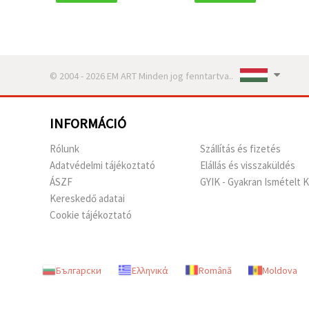
© 2004 - 2026 EM ART Minden jog fenntartva..
INFORMÁCIÓ
Rólunk
Szállítás és fizetés
Adatvédelmi tájékoztató
Elállás és visszaküldés
ÁSZF
GYIK - Gyakran Ismételt 
Kereskedő adatai
Cookie tájékoztató
Български
Ελληνικά
Română
Moldova