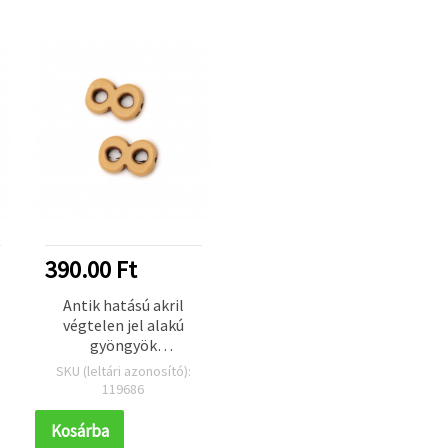
390.00 Ft
Antik hatású akril
végtelen jel alakú
gyöngyök
ékszerkészítéshez,
SKU (leltári azonosító):
21×13,5×4,5 mm, furat
119686
2 mm, barna – 50 g
(~55 db)
Kosárba