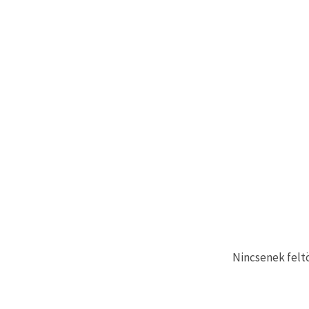
"Mentés"
gombra
kattintva.
Fogadja
el
mindet
Beállítások
Nincsenek feltö