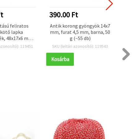
t
390.00 Ft
390.
tású feliratos
Antik korong gyöngyök 14x7
Ant
kötő lapka
mm, furat 4,5 mm, barna, 50
gyöngy
ék, 48x17x6 mm,
g (~55 db)
mm, 
mm, barna - 50
 azonosító): 119451
SKU (leltári azonosító): 119543
SKU (l
m (~18 db)
Kosárba
Kosár