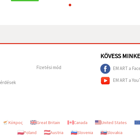
KÖVESS MINK
Fizetési mód
EM ART a Fac
EM ART a You
Kérdések
Κύπρος
Great Britain
Canada
United States
Poland
Austria
Slovenia
Slovakia