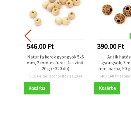
546.00 Ft
390.00 Ft
lis
Natúr fa kerek gyöngyök 5x6
Antik hatás
mm, 2 mm-es furat, fa színű,
gyöngyök, 7 mm
30×17×8
20 g (~320 db)
mm, barna, 50 g 
a, 50 g
 103567
SKU (leltári azonosító): 112044
SKU (leltári azono
Kosárba
Kosárba