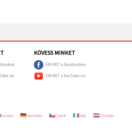
ET
KÖVESS MINKET
ebookon
EM ART a Facebookon
Tube-on
EM ART a YouTube-on
Europe
Germany
Czech
Italy
Croatian