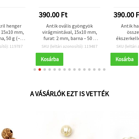
390.00 Ft
390.00 F
kril henger
Antik ovális gyöngyök
Antik ha
, 15x10 mm,
virágmintával, 15x10 mm,
össze
a, 50 g (~55
furat: 2 mm, barna – 50 g
ékszerkell
(~50 db)
lyuk: 2 
sító): 119787
SKU (leltári azonosító): 119487
SKU (leltári
gram
Kosárba
Kosárba
A VÁSÁRLÓK EZT IS VETTÉK