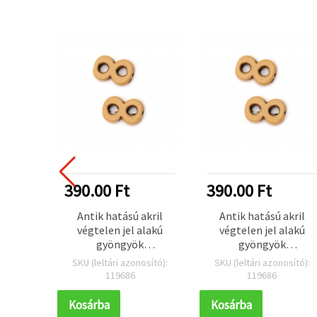
390.00 Ft
390.00 Ft
Antik hatású akril
Antik hatású akril
végtelen jel alakú
végtelen jel alakú
gyöngyök
gyöngyök
ékszerkészítéshez,
ékszerkészítéshez,
SKU (leltári azonosító):
SKU (leltári azonosító):
21×13,5×4,5 mm, furat
21×13,5×4,5 mm, furat
119686
119686
2 mm, barna – 50 g
2 mm, barna – 50 g
(~55 db)
(~55 db)
Kosárba
Kosárba