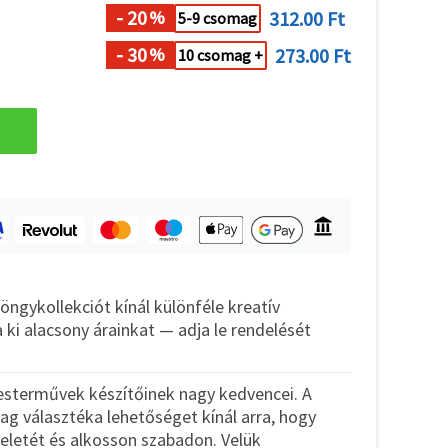
- 20
312.00 Ft
%
5-9 csomag
- 30
273.00 Ft
%
10 csomag +
ngykollekciót kínál különféle kreatív
 ki alacsony árainkat — adja le rendelését
esterművek készítőinek nagy kedvencei. A
g választéka lehetőséget kínál arra, hogy
letét és alkosson szabadon. Velük