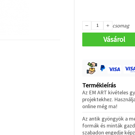
csomag
Vásárol
Termékleírás
Az EM ART kivételes gyö
projektekhez. Használja
online még ma!
Az antik gyöngyök a m
formák és minták gazda
szabadon engedje képze