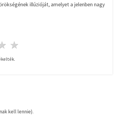
rökségének illúzióját, amelyet a jelenben nagy
ag
sillagok
3 csillagok
4 csillagok
5 csillagok
kelték.
ak kell lennie).