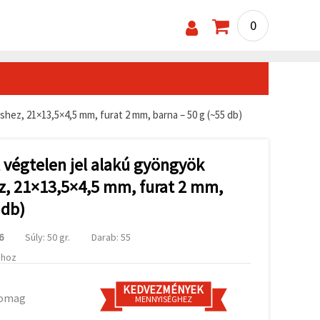
0
shez, 21×13,5×4,5 mm, furat 2 mm, barna – 50 g (~55 db)
l végtelen jel alakú gyöngyök
z, 21×13,5×4,5 mm, furat 2 mm,
 db)
6
Súly: 50 gr.
Darab: 55
ához
KEDVEZMÉNYEK
somag
MENNYISÉGHEZ