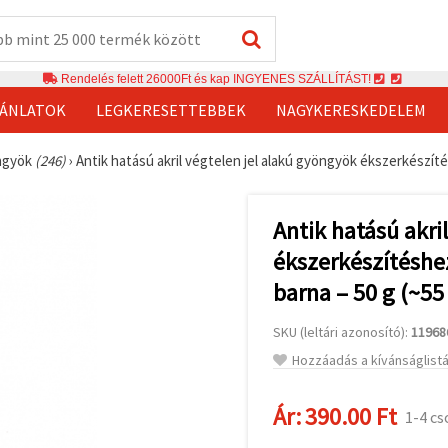
Rendelés felett 26000Ft és kap INGYENES SZÁLLÍTÁST!
JÁNLATOK
LEGKERESETTEBBEK
NAGYKERESKEDELEM
ngyök
(246)
›
Antik hatású akril végtelen jel alakú gyöngyök ékszerkészíté
Antik hatású akri
ékszerkészítéshe
barna – 50 g (~55
SKU (leltári azonosító):
11968
Hozzáadás a kívánságlist
Ár:
390.00 Ft
1-4 c