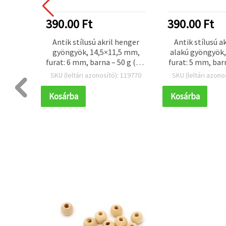
390.00 Ft
390.00 Ft
 alakú
Antik stílusú akril henger
Antik stílusú a
furat:
gyöngyök, 14,5×11,5 mm,
alakú gyöngyök
zműves
furat: 6 mm, barna – 50 g (kb.
furat: 5 mm, barn
 - 50 g
41 db)
db)
 119722
SKU (leltári azonosító): 119770
SKU (leltári azono
Kosárba
Kosárba