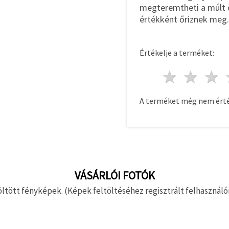
megteremtheti a múlt ö
értékként őriznek meg.
Értékelje a terméket:
1 csill
2 c
A terméket még nem érté
VÁSÁRLÓI FOTÓK
ltött fényképek. (Képek feltöltéséhez regisztrált felhasználón