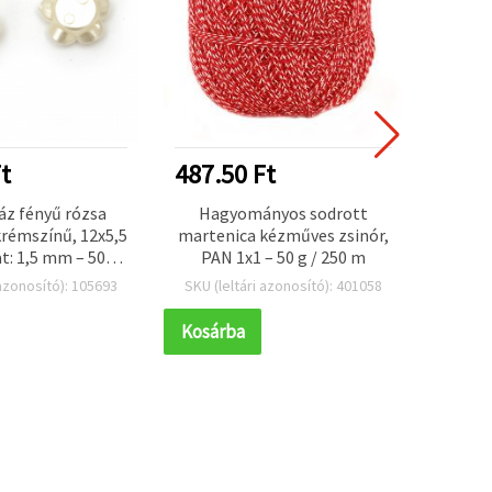
t
487.50 Ft
624.
z fényű rózsa
Hagyományos sodrott
Átlá
rémszínű, 12x5,5
martenica kézműves zsinór,
7×17 
t: 1,5 mm – 50
PAN 1x1 – 50 g / 250 m
/csomag
 azonosító): 105693
SKU (leltári azonosító): 401058
SKU (l
Kosárba
Kosár