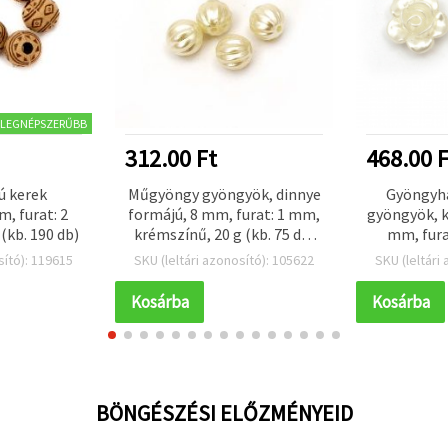
LEGNÉPSZERŰBB
312.00 Ft
468.00 F
ú kerek
Műgyöngy gyöngyök, dinnye
Gyöngyhá
, furat: 2
formájú, 8 mm, furat: 1 mm,
gyöngyök, k
(kb. 190 db)
krémszínű, 20 g (kb. 75 db)
mm, fura
gyöngyfűzéshez és
db
sító): 119615
SKU (leltári azonosító): 105622
SKU (leltári
ékszerkészítéshez
Kosárba
Kosárba
BÖNGÉSZÉSI ELŐZMÉNYEID