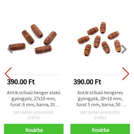
390.00 Ft
390.00 Ft
Antik stílusú henger alakú
Antik stílusú hengeres
gyöngyök, 27x10 mm,
gyöngyök, 20×10 mm,
furat: 6 mm, barna, DIY
furat 5 mm, barna, 50 g
kézműves és
(~46 db)
SKU (leltári azonosító):
SKU (leltári azonosító):
ékszerkészítéshez - 50 g
119722
119511
(~29 db)
Kosárba
Kosárba