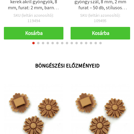
kerek akril gyöngyök, 8
gyöngy szál, 8 mm, 2 mm
mm, furat: 2 mm, barna –
furat – 50 db, stílusos
50 g (~130 db)
ékszerkészítéshez és DIY
SKU (leltári azonosító):
SKU (leltári azonosító):
kézműves projektekhez
119494
109495
Kosárba
Kosárba
BÖNGÉSZÉSI ELŐZMÉNYEID