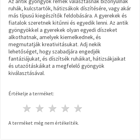
Az antik gyöngyök remek választásnak bizonyulnak
ruhák, kulcstartók, hátizsákok díszítésére, vagy akár
más típusú kiegészítők feldobására. A gyerekek és
fiatalok szeretnek kitűnni és egyedik lenni. Az antik
gyöngyökkel a gyerekek olyan egyedi díszeket
alkothatnak, amelyek kiemelkednek, és
megmutatják kreativitásukat. Adj nekik
lehetőséget, hogy szabadjára engedjék
fantáziájukat, és díszítsék ruháikat, hátizsákjaikat
és utazótáskáikat a megfelelő gyöngyök
kiválasztásával.
Értékelje a terméket:
1 csillag
2 csillagok
3 csillagok
4 csillagok
5 csillagok
A terméket még nem értékelték.