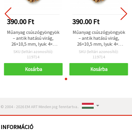
390.00 Ft
390.00 Ft
Műanyag csúszógyöngyök
Műanyag csúszógyöngyök
– antik hatású virág,
– antik hatású virág,
26×10,5 mm, lyuk: 4×9
26×10,5 mm, lyuk: 4×9
mm, barna – 50 g (~26 db)
mm, barna – 50 g (~26 db)
SKU (leltári azonosító):
SKU (leltári azonosító):
119714
119714
Kosárba
Kosárba
© 2004 - 2026 EM ART Minden jog fenntartva..
INFORMÁCIÓ