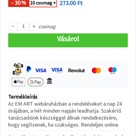
"Mentés"
- 30
273.00 Ft
%
10 csomag +
gombra
kattintva.
Fogadja
csomag
el
Vásárol
mindet
Beállítások
Termékleírás
Az EM ART webáruházban a rendeléseket a nap 24
órájában, a hét minden napján leadhatja. Szakértő
tanácsadóink készséggel állnak rendelkezésére,
hogy segítsenek, ha szükséges. Rendeljen online.