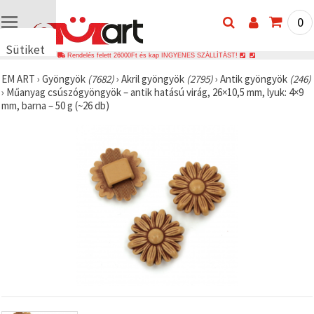
0
Sütiket
Rendelés felett 26000Ft és kap INGYENES SZÁLLÍTÁST!
használunk
EM ART
›
Gyöngyök
(7682)
›
Akril gyöngyök
(2795)
›
Antik gyöngyök
(246)
🍪 Cookie-
›
Műanyag csúszógyöngyök – antik hatású virág, 26×10,5 mm, lyuk: 4×9
kat és
mm, barna – 50 g (~26 db)
hasonló
technológiákat
használunk
annak
érdekében,
hogy
biztosítsuk
a weboldal
megfelelő
működését,
javítsuk az
Ön
felhasználói
élményét,
és az Ön
hozzájárulásával
elemezzük
a
forgalmat,