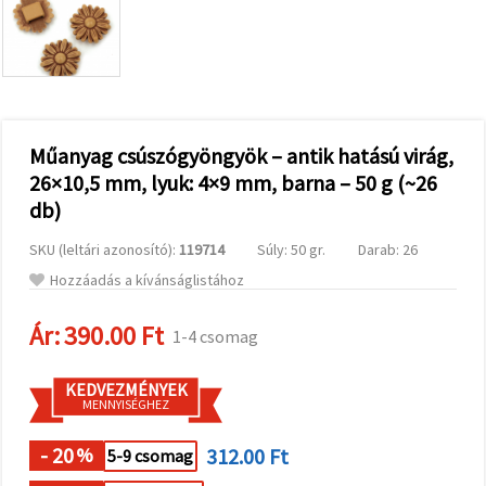
valamint
relevánsabb
tartalmat
és
hirdetéseket
jelenítsünk
meg,
beleértve
analitikai és
Műanyag csúszógyöngyök – antik hatású virág,
marketingpartnereink
26×10,5 mm, lyuk: 4×9 mm, barna – 50 g (~26
segítségével
is.
db)
Az "Összes
elfogadása"
SKU (leltári azonosító):
119714
Súly: 50 gr.
Darab: 26
gombra
kattintva
Hozzáadás a kívánságlistához
elfogadhatja
az összes
Ár:
390.00 Ft
sütit, vagy
1-4 csomag
a
Beállításokban
megadhatja
KEDVEZMÉNYEK
preferenciáit
MENNYISÉGHEZ
az adott
típusú sütik
- 20
312.00 Ft
kiválasztásával
%
5-9 csomag
és a