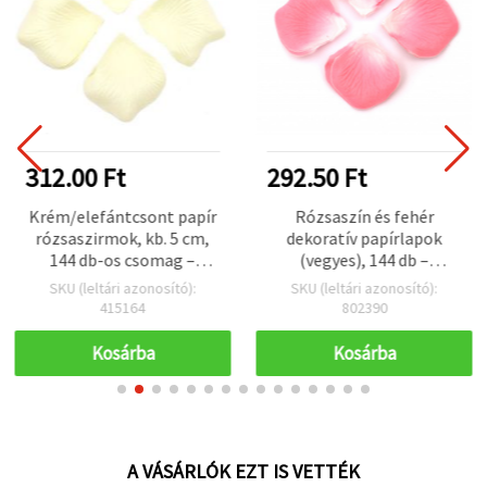
312.00 Ft
292.50 Ft
Krém/elefántcsont papír
Rózsaszín és fehér
rózsaszirmok, kb. 5 cm,
dekoratív papírlapok
144 db-os csomag –
(vegyes), 144 db –
prémium minőségű papír
kézműves DIY, esküvői és
SKU (leltári azonosító):
SKU (leltári azonosító):
szirmok esküvői
rendezvény dekorációhoz
415164
802390
dekorációhoz, folyosó- és
asztalszóráshoz,
Kosárba
Kosárba
partikhoz, DIY kézműves
és hobbi projektekhez,
scrapbookhoz és otthoni
dekorhoz
A VÁSÁRLÓK EZT IS VETTÉK