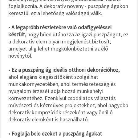
foglalkoznia. A dekoratív növény - puszpáng ágakon
keresztül ez a lehetőség valósággá válik.
•
A legapróbb részletekre való odafigyeléssel
készült,
hogy hűen utánozza az igazi puszpángot, ez
a dekoratív elem olyan megjelenést biztosít,
amelyet alig lehet megkülönböztetni az élő
növénytől.
•
Ez a puszpáng ág ideális otthoni dekorációhoz,
ahol elegáns kiegészítőként szolgálhat
munkakörnyezetében, ahol természetesség és
nyugalom érzését adja hozzá munkahelyi
környezetéhez. Ezenkívül csodálatos választás
művészeti és kézműves projektekhez, ahol nagyobb
dekoratív kompozíciók részeként vagy önálló
dekoratív elemként is használható.
•
Foglalja bele ezeket a puszpáng ágakat