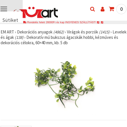
0
Sütiket
Rendelés felett 26000Ft és kap INGYENES SZÁLLÍTÁST!
használunk
EM ART
›
Dekorációs anyagok
(4862)
›
Virágok és porzók
(1415)
›
Levelek
🍪 Cookie-
és ágak
(138)
›
Dekoratív mű bukszus ágacskák hobbi, kézműves és
kat és
dekorációs célokra, 60×40 mm, kb. 5 db
hasonló
technológiákat
használunk
annak
érdekében,
hogy
biztosítsuk
a weboldal
megfelelő
működését,
javítsuk az
Ön
felhasználói
élményét,
és az Ön
hozzájárulásával
elemezzük
a
forgalmat,