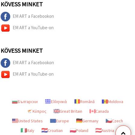
KÖVESS MINKET
EM ART a Facebookon
EM ART a YouTube-on
KÖVESS MINKET
EM ART a Facebookon
EM ART a YouTube-on
Български
Ελληνικά
Română
Moldova
Κύπρος
Great Britain
Canada
United States
Europe
Germany
Czech
Italy
Croatian
Poland
Austria