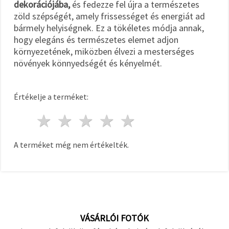
dekorációjába,
és fedezze fel újra a természetes
zöld szépségét, amely frissességet és energiát ad
bármely helyiségnek. Ez a tökéletes módja annak,
hogy elegáns és természetes elemet adjon
környezetének, miközben élvezi a mesterséges
növények könnyedségét és kényelmét.
Értékelje a terméket:
1 csillag
2 csillagok
3 csillagok
4 csillagok
5 csillagok
A terméket még nem értékelték.
VÁSÁRLÓI FOTÓK