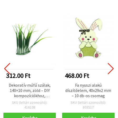
312.00 Ft
468.00 Ft
Dekoratív műfű szálak,
Fa nyuszi alakú
140×10 mm, zöld – DIY
díszítőelem, 40x29x2 mm
kompozíciókhoz,
– 10 db-os csomag
csokrokhoz és
SKU (leltári azonosító):
SKU (leltári azonosító):
koszorúkhoz, 9 db-os
416108
803517
készlet