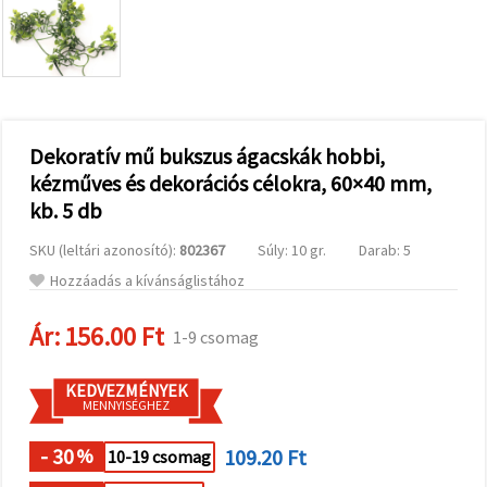
valamint
relevánsabb
tartalmat
és
hirdetéseket
jelenítsünk
meg,
beleértve
analitikai és
Dekoratív mű bukszus ágacskák hobbi,
marketingpartnereink
kézműves és dekorációs célokra, 60×40 mm,
segítségével
is.
kb. 5 db
Az "Összes
elfogadása"
SKU (leltári azonosító):
802367
Súly: 10 gr.
Darab: 5
gombra
kattintva
Hozzáadás a kívánságlistához
elfogadhatja
az összes
Ár:
156.00 Ft
sütit, vagy
1-9 csomag
a
Beállításokban
megadhatja
KEDVEZMÉNYEK
preferenciáit
MENNYISÉGHEZ
az adott
típusú sütik
- 30
109.20 Ft
kiválasztásával
%
10-19 csomag
és a