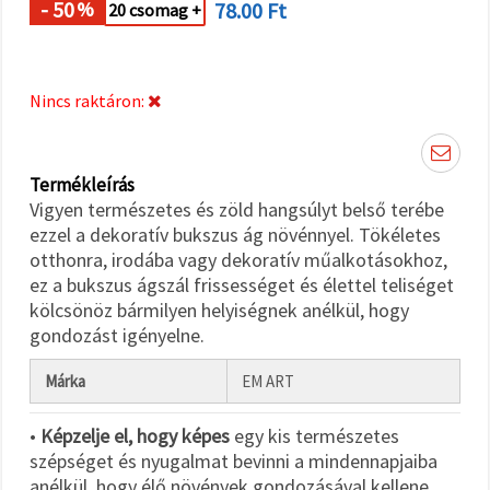
"Mentés"
- 50
78.00 Ft
%
20 csomag +
gombra
kattintva.
Fogadja
Nincs raktáron:
el
mindet
Termékleírás
Beállítások
Vigyen természetes és zöld hangsúlyt belső terébe
ezzel a dekoratív bukszus ág növénnyel. Tökéletes
otthonra, irodába vagy dekoratív műalkotásokhoz,
ez a bukszus ágszál frissességet és élettel teliséget
kölcsönöz bármilyen helyiségnek anélkül, hogy
gondozást igényelne.
Márka
EM ART
•
Képzelje el, hogy képes
egy kis természetes
szépséget és nyugalmat bevinni a mindennapjaiba
anélkül, hogy élő növények gondozásával kellene