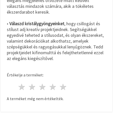
elegáns megjelenés ötvözete miatt kedvelt
választás mindazok számára, akik a tökéletes
ékszerdarabot keresik.
•
Válaszd kristálygyöngyeinket
, hogy csillogást és
stílust adj kreatív projektjeidnek. Segítségükkel
egyedivé teheted a stílusodat, és olyan ékszereket,
valamint dekorációkat alkothatsz, amelyek
szépségükkel és ragyogásukkal lenyűgöznek. Tedd
projektjeidet kifinomulttá és felejthetetlenné ezzel
az elegáns kiegészítővel.
Értékelje a terméket:
1 csillag
2 csillagok
3 csillagok
4 csillagok
5 csillagok
A terméket még nem értékelték.