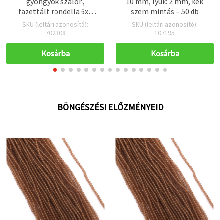
gyöngyök szálon,
10 mm, lyuk: 2 mm, kék
fazettált rondella 6x4
szem mintás – 50 db
mm, lyuk: 1 mm, kb. 88 db,
SKU (leltári azonosító):
SKU (leltári azonosító):
ékszerkészítéshez és
702308
107195
kreatív hobbihoz
Kosárba
Kosárba
BÖNGÉSZÉSI ELŐZMÉNYEID