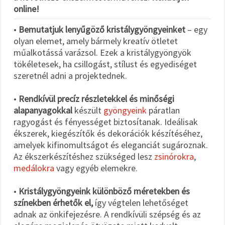
online!
•
Bemutatjuk lenyűgöző kristálygyöngyeinket
– egy
olyan elemet, amely bármely kreatív ötletet
műalkotássá varázsol. Ezek a kristálygyöngyök
tökéletesek, ha csillogást, stílust és egyediséget
szeretnél adni a projektednek.
•
Rendkívül precíz részletekkel és minőségi
alapanyagokkal
készült
gyöngyeink
páratlan
ragyogást és fényességet biztosítanak. Ideálisak
ékszerek, kiegészítők és dekorációk készítéséhez,
amelyek kifinomultságot és eleganciát sugároznak.
Az ékszerkészítéshez szükséged lesz
zsinórokra
,
medálokra
vagy egyéb elemekre.
•
Kristálygyöngyeink különböző méretekben és
színekben érhetők el,
így végtelen lehetőséget
adnak az önkifejezésre. A rendkívüli szépség és az