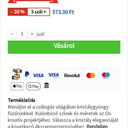
"Mentés"
gombra
kattintva.
- 30
573.30 Ft
%
5 szál +
Fogadja
el
szál
mindet
Vásárol
Beállítások
Termékleírás
Merüljön el a csillogás világában kristálygyöngy
füzérünkkel. Különböző színek és méretek az Ön
kreatív projektjéhez. Válassza a kristály eleganciáját
a következő ékszermesterművéhez.
Rendeljen