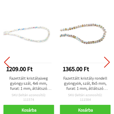
1209.00 Ft
1365.00 Ft
Fazettált kristályüveg
Fazettált kristály rondell
gyöngy szál, 4x6 mm,
gyöngyök, szál, 8x5 mm,
furat: 1 mm, átlátszó
furat: 1 mm, átlátszó,
galvanizált AB bevonat,
galvanizált AB bevonat,
SKU (leltári azonosító):
SKU (leltári azonosító):
fehér szivárvány, kb. 80 db
füstös szivárvány, kb. 78
111574
111584
db
Kosárba
Kosárba