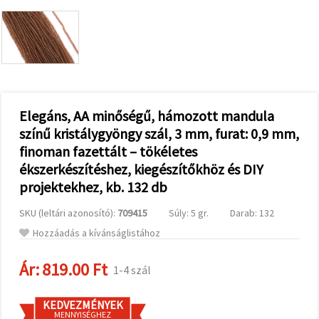
valamint
relevánsabb
tartalmat
és
hirdetéseket
jelenítsünk
meg,
beleértve
analitikai és
marketingpartnereink
Elegáns, AA minőségű, hámozott mandula
segítségével
színű kristálygyöngy szál, 3 mm, furat: 0,9 mm,
is.
finoman fazettált – tökéletes
Az "Összes
elfogadása"
ékszerkészítéshez, kiegészítőkhöz és DIY
gombra
kattintva
projektekhez, kb. 132 db
elfogadhatja
az összes
SKU (leltári azonosító):
709415
Súly: 5 gr.
Darab: 132
sütit, vagy
a
Hozzáadás a kívánságlistához
Beállításokban
megadhatja
preferenciáit
Ár:
819.00 Ft
1-4 szál
az adott
típusú sütik
kiválasztásával
KEDVEZMÉNYEK
és a
MENNYISÉGHEZ