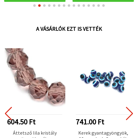
A VÁSÁRLÓK EZT IS VETTÉK
604.50 Ft
741.00 Ft
Áttetsző lila kristály
Kerek gyantagyöngyök,