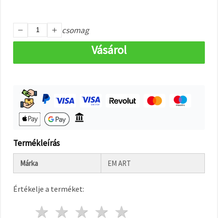
"Mentés"
gombra
kattintva.
csomag
Fogadja
Vásárol
el
mindet
Beállítások
Termékleírás
Márka
EM ART
Értékelje a terméket:
1 csillag
2 csillagok
3 csillagok
4 csillagok
5 csillagok