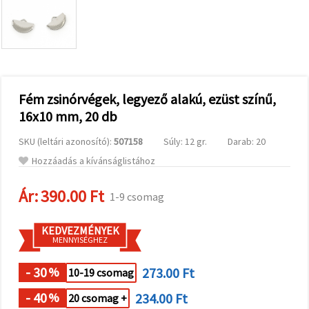
valamint
relevánsabb
tartalmat
és
hirdetéseket
jelenítsünk
meg,
beleértve
analitikai és
Fém zsinórvégek, legyező alakú, ezüst színű,
marketingpartnereink
16x10 mm, 20 db
segítségével
is.
SKU (leltári azonosító):
507158
Súly: 12 gr.
Darab: 20
Az "Összes
elfogadása"
Hozzáadás a kívánságlistához
gombra
kattintva
elfogadhatja
Ár:
390.00 Ft
1-9 csomag
az összes
sütit, vagy
a
KEDVEZMÉNYEK
Beállításokban
MENNYISÉGHEZ
megadhatja
preferenciáit
az adott
- 30
273.00 Ft
%
10-19 csomag
típusú sütik
kiválasztásával
- 40
234.00 Ft
%
20 csomag +
és a