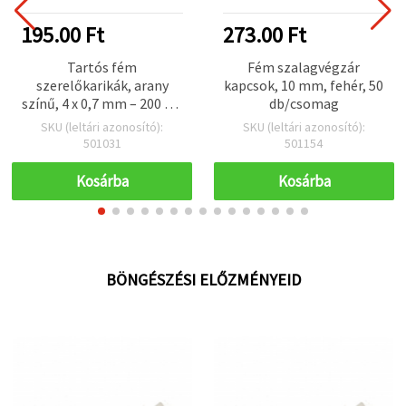
195.00 Ft
273.00 Ft
Tartós fém
Fém szalagvégzár
szerelőkarikák, arany
kapcsok, 10 mm, fehér, 50
színű, 4 x 0,7 mm – 200 db,
db/csomag
tökéletes
SKU (leltári azonosító):
SKU (leltári azonosító):
ékszerkészítéshez és
501031
501154
kreatív projektekhez
Kosárba
Kosárba
BÖNGÉSZÉSI ELŐZMÉNYEID