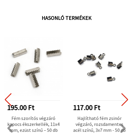
HASONLÓ TERMÉKEK
195.00 Ft
117.00 Ft
Fém szorítós végzáró
Hajlítható fém zsinór
kapocs ékszerkellék, 11x4
végzáró, rozsdamentes
mm, ezüst színű – 50 db
acél színű, 3x7 mm - 50 db