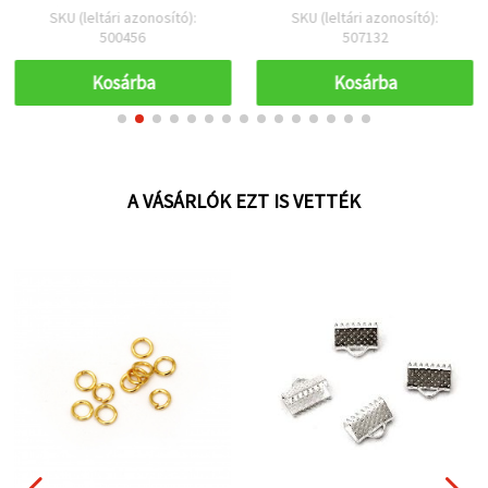
SKU (leltári azonosító):
SKU (leltári azonosító):
500456
507132
Kosárba
Kosárba
A VÁSÁRLÓK EZT IS VETTÉK