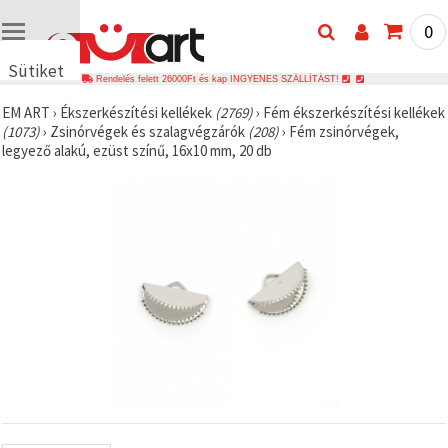
0
Sütiket
Rendelés felett 26000Ft és kap INGYENES SZÁLLÍTÁST!
használunk
EM ART
›
Ékszerkészítési kellékek
(2769)
›
Fém ékszerkészítési kellékek
🍪 Cookie-
(1073)
›
Zsinórvégek és szalagvégzárók
(208)
›
Fém zsinórvégek,
kat és
legyező alakú, ezüst színű, 16x10 mm, 20 db
hasonló
technológiákat
használunk
annak
érdekében,
hogy
biztosítsuk
a weboldal
megfelelő
működését,
javítsuk az
Ön
felhasználói
élményét,
és az Ön
hozzájárulásával
elemezzük
a
forgalmat,