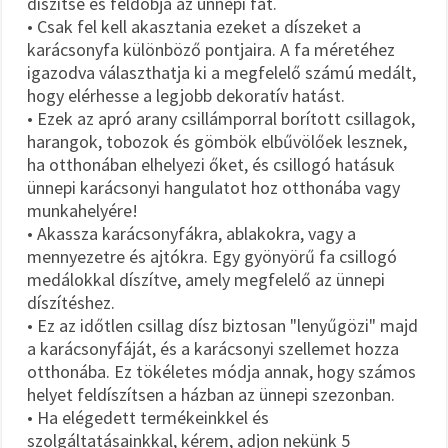
díszítse és feldobja az ünnepi fát.
• Csak fel kell akasztania ezeket a díszeket a
karácsonyfa különböző pontjaira. A fa méretéhez
igazodva választhatja ki a megfelelő számú medált,
hogy elérhesse a legjobb dekoratív hatást.
• Ezek az apró arany csillámporral borított csillagok,
harangok, tobozok és gömbök elbűvölőek lesznek,
ha otthonában elhelyezi őket, és csillogó hatásuk
ünnepi karácsonyi hangulatot hoz otthonába vagy
munkahelyére!
• Akassza karácsonyfákra, ablakokra, vagy a
mennyezetre és ajtókra. Egy gyönyörű fa csillogó
medálokkal díszítve, amely megfelelő az ünnepi
díszítéshez.
• Ez az időtlen csillag dísz biztosan "lenyűgözi" majd
a karácsonyfáját, és a karácsonyi szellemet hozza
otthonába. Ez tökéletes módja annak, hogy számos
helyet feldíszítsen a házban az ünnepi szezonban.
• Ha elégedett termékeinkkel és
szolgáltatásainkkal, kérem, adjon nekünk 5