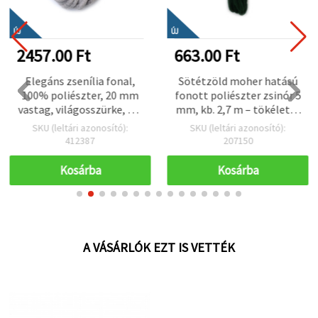
ÚJ
ÚJ
2457.00 Ft
663.00 Ft
Elegáns zsenília fonal,
Sötétzöld moher hatású
100% poliészter, 20 mm
fonott poliészter zsinór 5
vastag, világosszürke, kb.
mm, kb. 2,7 m – tökéletes
240 g, 25 m – ideális plüss
kötéshez, szövéshez és
SKU (leltári azonosító):
SKU (leltári azonosító):
kötéshez, horgoláshoz és
kreatív DIY kézműves
412387
207150
dekorációs kreatív
alkotásokhoz
kézműves projektekhez
Kosárba
Kosárba
A VÁSÁRLÓK EZT IS VETTÉK