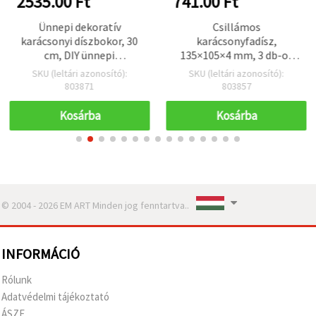
2535.00 Ft
741.00 Ft
Ünnepi dekoratív
Csillámos
karácsonyi díszbokor, 30
karácsonyfadísz,
cm, DIY ünnepi
135×105×4 mm, 3 db-os
dekorációhoz
készlet
SKU (leltári azonosító):
SKU (leltári azonosító):
803871
803857
Kosárba
Kosárba
© 2004 - 2026 EM ART Minden jog fenntartva..
INFORMÁCIÓ
Rólunk
Adatvédelmi tájékoztató
ÁSZF