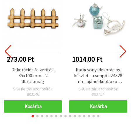
273.00 Ft
1014.00 Ft
Dekorációs fa kerítés,
Karácsonyi dekorációs
35x100 mm – 2
készlet – csengők 24×28
db/csomag
mm, ajándékdobozok
22×24 mm, díszek 22,5×37
SKU (leltári azonosító):
SKU (leltári azonosító):
mm, akasztható medálok
803146
803717
48×73 mm – 14 db, vegyes
Kosárba
Kosárba