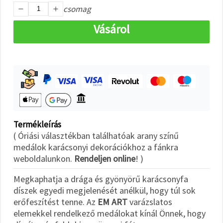
"Mentés"
csomag
gombra
kattintva.
Vásárol
Fogadja
el
mindet
Beállítások
Termékleírás
( Óriási választékban találhatóak arany színű
medálok karácsonyi dekorációkhoz a fánkra
weboldalunkon.
Rendeljen online
! )
Megkaphatja a drága és gyönyörű karácsonyfa
díszek egyedi megjelenését anélkül, hogy túl sok
erőfeszítést tenne. Az
EM ART
varázslatos
elemekkel rendelkező medálokat kínál Önnek, hogy