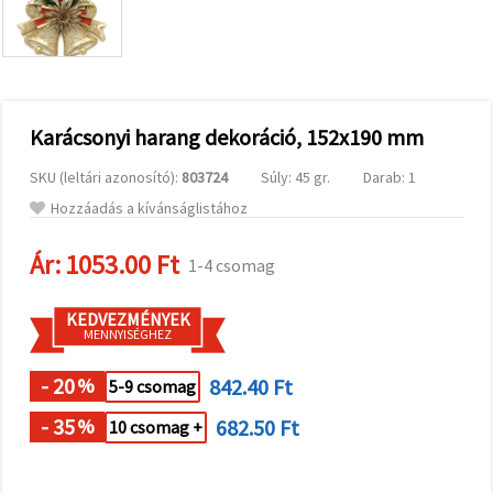
valamint
relevánsabb
tartalmat
és
hirdetéseket
jelenítsünk
meg,
Karácsonyi harang dekoráció, 152x190 mm
beleértve
analitikai és
marketingpartnereink
SKU (leltári azonosító):
803724
Súly: 45 gr.
Darab: 1
segítségével
is.
Hozzáadás a kívánságlistához
Az "Összes
elfogadása"
Ár:
1053.00 Ft
1-4 csomag
gombra
kattintva
elfogadhatja
KEDVEZMÉNYEK
az összes
MENNYISÉGHEZ
sütit, vagy
a
Beállításokban
- 20
842.40 Ft
%
5-9 csomag
megadhatja
preferenciáit
- 35
682.50 Ft
az adott
%
10 csomag +
típusú sütik
kiválasztásával
és a