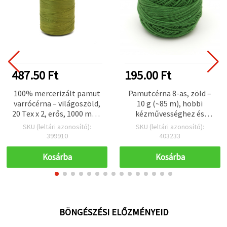
487.50 Ft
195.00 Ft
100% mercerizált pamut
Pamutcérna 8-as, zöld –
varrócérna – világoszöld,
10 g (~85 m), hobbi
20 Tex x 2, erős, 1000 m-es
kézművességhez és
orsó
ékszerkészítéshez
SKU (leltári azonosító):
SKU (leltári azonosító):
399910
403233
Kosárba
Kosárba
BÖNGÉSZÉSI ELŐZMÉNYEID