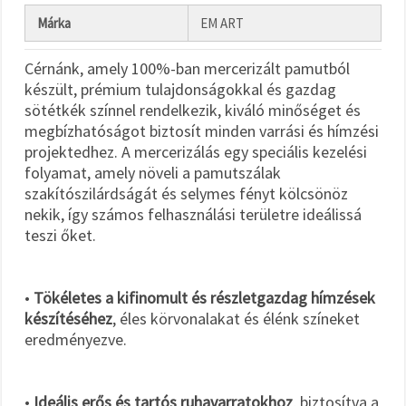
Márka
EM ART
Cérnánk, amely 100%-ban mercerizált pamutból
készült, prémium tulajdonságokkal és gazdag
sötétkék színnel rendelkezik, kiváló minőséget és
megbízhatóságot biztosít minden varrási és hímzési
projektedhez. A mercerizálás egy speciális kezelési
folyamat, amely növeli a pamutszálak
szakítószilárdságát és selymes fényt kölcsönöz
nekik, így számos felhasználási területre ideálissá
teszi őket.
•
Tökéletes a kifinomult és részletgazdag hímzések
készítéséhez
, éles körvonalakat és élénk színeket
eredményezve.
•
Ideális erős és tartós ruhavarratokhoz
, biztosítva a