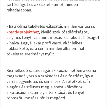
tartósságot és az esztétikumot minden
ruhadarabban.
•
Ez a cérna tökéletes választás
minden varrási és
kreatív projekthez
, kiváló szakítószilárdságot,
selymes fényt, valamint mosás- és fakulásállóságot
kínálva. Legyél akár profi varró, akár lelkes
hobbialkotó, ez a cérna minden alkalommal
tökéletes eredményt nyújt.
Kiemelkedő szilárdságának köszönhetően a cérna
megakadályozza a szakadást és a foszlást, így a
varrás egyenletes és sima lesz. A sötétkék szín
elegáns és stílusos megjelenést kölcsönöz
alkotásaidnak, amely intenzitását és fényét
többszöri mosás után is megőrzi.