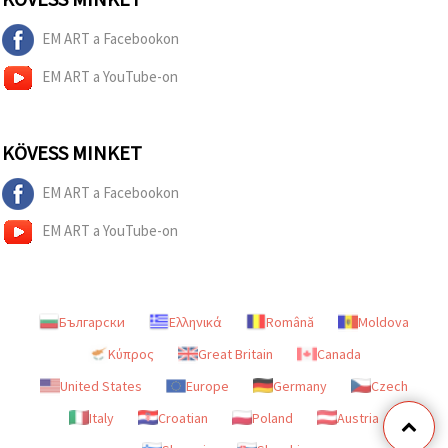
EM ART a Facebookon
EM ART a YouTube-on
KÖVESS MINKET
EM ART a Facebookon
EM ART a YouTube-on
Български
Ελληνικά
Română
Moldova
Κύπρος
Great Britain
Canada
United States
Europe
Germany
Czech
Italy
Croatian
Poland
Austria