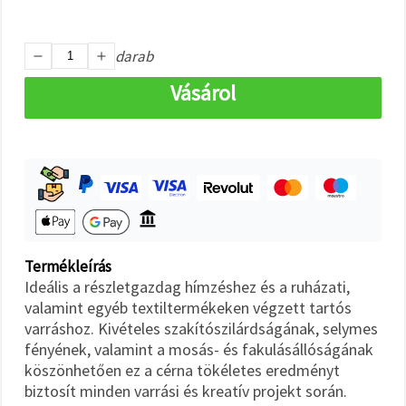
"Mentés"
gombra
kattintva.
darab
Fogadja
Vásárol
el
mindet
Beállítások
Termékleírás
Ideális a részletgazdag hímzéshez és a ruházati,
valamint egyéb textiltermékeken végzett tartós
varráshoz. Kivételes szakítószilárdságának, selymes
fényének, valamint a mosás- és fakulásállóságának
köszönhetően ez a cérna tökéletes eredményt
biztosít minden varrási és kreatív projekt során.