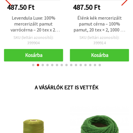
487.50 Ft
487.50 Ft
Levendula Luxe: 100%
Élénk kék mercerizált
mercerizált pamut
pamut cérna – 100%
varrócérna – 20 tex x 2,
pamut, 20 tex × 2, 1000 m,
1000 m
sima és tartós, varráshoz
SKU (leltári azonosító):
SKU (leltári azonosító):
és hobbi kézimunkához
399904
399914
Kosárba
Kosárba
A VÁSÁRLÓK EZT IS VETTÉK