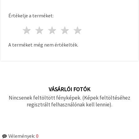
Értékelje a terméket:
1 csillag
2 csillagok
3 csillagok
4 csillagok
5 csillagok
A terméket még nem értékelték.
VÁSÁRLÓI FOTÓK
Nincsenek feltöltött fényképek. (Képek feltöltéséhez
regisztrált felhasználónak kell lennie).
Vélemények:
0