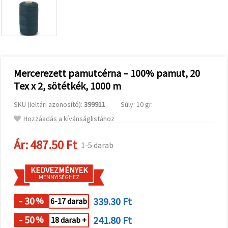
valamint
relevánsabb
tartalmat
és
hirdetéseket
jelenítsünk
meg,
beleértve
analitikai és
Mercerezett pamutcérna – 100% pamut, 20
marketingpartnereink
Tex x 2, sötétkék, 1000 m
segítségével
is.
SKU (leltári azonosító):
399911
Súly: 10 gr.
Az "Összes
elfogadása"
Hozzáadás a kívánságlistához
gombra
kattintva
elfogadhatja
Ár:
487.50 Ft
1-5 darab
az összes
sütit, vagy
a
KEDVEZMÉNYEK
Beállításokban
MENNYISÉGHEZ
megadhatja
preferenciáit
az adott
- 30
339.30 Ft
%
6-17 darab
típusú sütik
kiválasztásával
- 50
241.80 Ft
%
18 darab +
és a