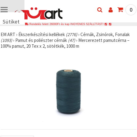
0
Sütiket
Rendelés felett 26000Ft és kap INGYENES SZÁLLÍTÁST!
használunk
EM ART
›
Ékszerkészítési kellékek
(2776)
›
Cérnák, Zsinórok, Fonalak
🍪 Cookie-
(1093)
›
Pamut és poliészter cérnák
(47)
›
Mercerezett pamutcérna –
kat és
100% pamut, 20 Tex x 2, sötétkék, 1000 m
hasonló
technológiákat
használunk
annak
érdekében,
hogy
biztosítsuk
a weboldal
megfelelő
működését,
javítsuk az
Ön
felhasználói
élményét,
és az Ön
hozzájárulásával
elemezzük
a
forgalmat,