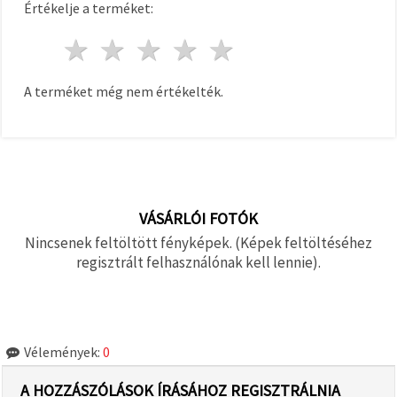
Értékelje a terméket:
1 csillag
2 csillagok
3 csillagok
4 csillagok
5 csillagok
A terméket még nem értékelték.
VÁSÁRLÓI FOTÓK
Nincsenek feltöltött fényképek. (Képek feltöltéséhez
regisztrált felhasználónak kell lennie).
Vélemények:
0
A HOZZÁSZÓLÁSOK ÍRÁSÁHOZ REGISZTRÁLNIA