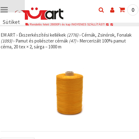
0
Sütiket
Rendelés felett 26000Ft és kap INGYENES SZÁLLÍTÁST!
használunk
EM ART
›
Ékszerkészítési kellékek
(2776)
›
Cérnák, Zsinórok, Fonalak
🍪 Cookie-
(1093)
›
Pamut és poliészter cérnák
(47)
›
Mercerizált 100% pamut
kat és
cérna, 20 tex × 2, sárga – 1000 m
hasonló
technológiákat
használunk
annak
érdekében,
hogy
biztosítsuk
a weboldal
megfelelő
működését,
javítsuk az
Ön
felhasználói
élményét,
és az Ön
hozzájárulásával
elemezzük
a
forgalmat,