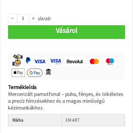
"Mentés"
gombra
kattintva.
darab
Fogadja
Vásárol
el
mindet
Beállítások
Termékleírás
Mercerizált pamutfonal – puha, fényes, és tökéletes
a precíz hímzésekhez és a magas minőségű
kézimunkákhoz.
Márka
EM ART