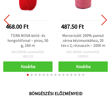
468.00 Ft
487.50 Ft
TERA NOVA kötő- és
Mercerizált 100% pamut
horgolófonal – piros, 50
cérna kézimunkához, 20
g, 160 m
tex x 2, rózsaszín – 1000 m
SKU (leltári azonosító):
SKU (leltári azonosító):
401125
399919
Kosárba
Kosárba
BÖNGÉSZÉSI ELŐZMÉNYEID