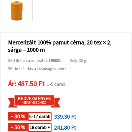
valamint
relevánsabb
tartalmat
és
hirdetéseket
jelenítsünk
meg,
beleértve
analitikai és
Mercerizált 100% pamut cérna, 20 tex × 2,
marketingpartnereink
sárga – 1000 m
segítségével
is.
SKU (leltári azonosító):
399921
Súly: 38 gr.
Az "Összes
elfogadása"
Hozzáadás a kívánságlistához
gombra
kattintva
elfogadhatja
Ár:
487.50 Ft
1-5 darab
az összes
sütit, vagy
a
KEDVEZMÉNYEK
Beállításokban
MENNYISÉGHEZ
megadhatja
preferenciáit
az adott
- 30
339.30 Ft
%
6-17 darab
típusú sütik
kiválasztásával
- 50
241.80 Ft
%
18 darab +
és a