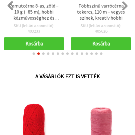
Pamutcérna 8-as, zöld –
Többszínű varrócérna
10 g (~85 m), hobbi
tekercs, 110 m – vegyes
kézművességhez és
színek, kreatív hobbi
ékszerkészítéshez
SKU (leltári azonosító):
SKU (leltári azonosító):
403233
405626
Kosárba
Kosárba
A VÁSÁRLÓK EZT IS VETTÉK