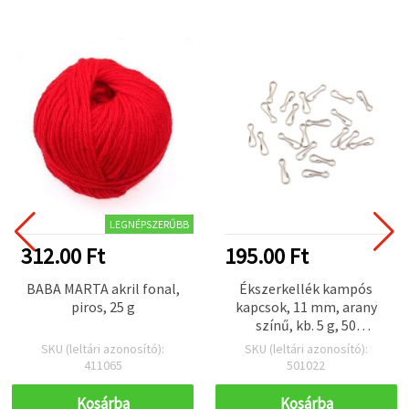
LEGNÉPSZERŰBB
312.00 Ft
195.00 Ft
BABA MARTA akril fonal,
Ékszerkellék kampós
piros, 25 g
kapcsok, 11 mm, arany
színű, kb. 5 g, 50
db/csomag
SKU (leltári azonosító):
SKU (leltári azonosító):
411065
501022
Kosárba
Kosárba