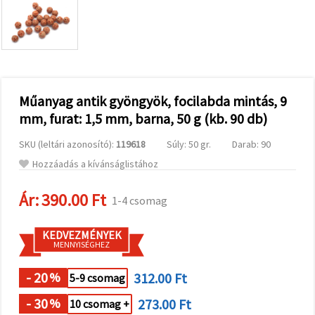
valamint
relevánsabb
tartalmat
és
hirdetéseket
jelenítsünk
meg,
beleértve
analitikai és
Műanyag antik gyöngyök, focilabda mintás, 9
marketingpartnereink
mm, furat: 1,5 mm, barna, 50 g (kb. 90 db)
segítségével
is.
SKU (leltári azonosító):
119618
Súly: 50 gr.
Darab: 90
Az "Összes
elfogadása"
Hozzáadás a kívánságlistához
gombra
kattintva
elfogadhatja
Ár:
390.00 Ft
1-4 csomag
az összes
sütit, vagy
a
KEDVEZMÉNYEK
Beállításokban
MENNYISÉGHEZ
megadhatja
preferenciáit
az adott
- 20
312.00 Ft
%
5-9 csomag
típusú sütik
kiválasztásával
- 30
273.00 Ft
%
10 csomag +
és a