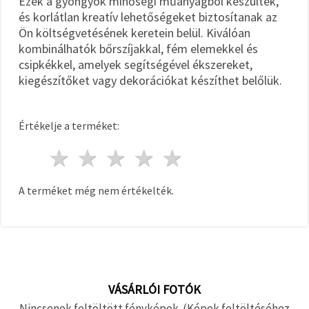
Ezek a gyöngyök minőségi műanyagból készültek,
és korlátlan kreatív lehetőségeket biztosítanak az
Ön költségvetésének keretein belül. Kiválóan
kombinálhatók bőrszíjakkal, fém elemekkel és
csipkékkel, amelyek segítségével ékszereket,
kiegészítőket vagy dekorációkat készíthet belőlük.
Értékelje a terméket:
1 csillag
2 csillagok
3 csillagok
4 csillagok
5 csillagok
A terméket még nem értékelték.
VÁSÁRLÓI FOTÓK
Nincsenek feltöltött fényképek. (Képek feltöltéséhez