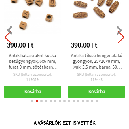
390.00 Ft
390.00 Ft
Antik hatású akril kocka
Antik stílusú henger alakú
betűgyöngyök, 6x6 mm,
gyöngyök, 25×10×8 mm,
furat 3 mm, sötétbarna,
lyuk: 3,5 mm, barna, 50 g
50 g (~300 db)
(~25 db)
SKU (leltári azonosító):
SKU (leltári azonosító):
119659
119448
Kosárba
Kosárba
A VÁSÁRLÓK EZT IS VETTÉK