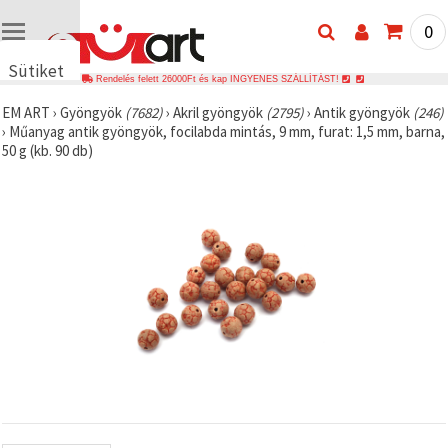
0
Sütiket
Rendelés felett 26000Ft és kap INGYENES SZÁLLÍTÁST!
használunk
EM ART
›
Gyöngyök
(7682)
›
Akril gyöngyök
(2795)
›
Antik gyöngyök
(246)
🍪 Cookie-
›
Műanyag antik gyöngyök, focilabda mintás, 9 mm, furat: 1,5 mm, barna,
kat és
50 g (kb. 90 db)
hasonló
technológiákat
használunk
annak
érdekében,
hogy
biztosítsuk
a weboldal
megfelelő
működését,
javítsuk az
Ön
felhasználói
élményét,
és az Ön
hozzájárulásával
elemezzük
a
forgalmat,