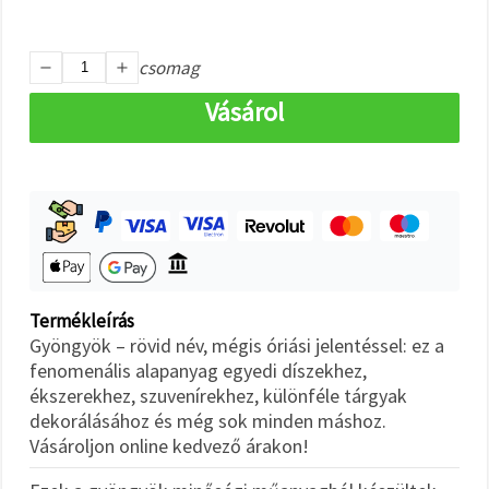
"Mentés"
gombra
kattintva.
csomag
Fogadja
Vásárol
el
mindet
Beállítások
Termékleírás
Gyöngyök – rövid név, mégis óriási jelentéssel: ez a
fenomenális alapanyag egyedi díszekhez,
ékszerekhez, szuvenírekhez, különféle tárgyak
dekorálásához és még sok minden máshoz.
Vásároljon online kedvező árakon!