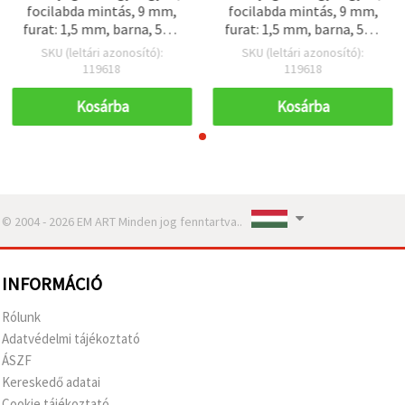
focilabda mintás, 9 mm,
focilabda mintás, 9 mm,
furat: 1,5 mm, barna, 50 g
furat: 1,5 mm, barna, 50 g
(kb. 90 db)
(kb. 90 db)
SKU (leltári azonosító):
SKU (leltári azonosító):
119618
119618
Kosárba
Kosárba
© 2004 - 2026 EM ART Minden jog fenntartva..
INFORMÁCIÓ
Rólunk
Adatvédelmi tájékoztató
ÁSZF
Kereskedő adatai
Cookie tájékoztató