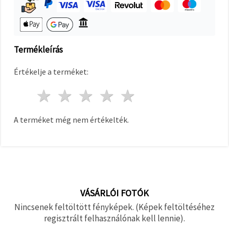
"Mentés"
gombra
kattintva.
Fogadja
Termékleírás
el
mindet
Értékelje a terméket:
Beállítások
1 csillag
2 csillagok
3 csillagok
4 csillagok
5 csillagok
A terméket még nem értékelték.
VÁSÁRLÓI FOTÓK
Nincsenek feltöltött fényképek. (Képek feltöltéséhez
regisztrált felhasználónak kell lennie).