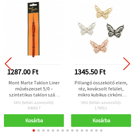
1287.00 Ft
1345.50 Ft
Mont Marte Taklon Liner
Pillangó összekötő elem,
művészecset 5/0 –
réz, kovácsolt felület,
szintetikus taklon szálú
mikro kubikus cirkónia
részletező ecset
kövekkel, aranyszínű,
SKU (leltári azonosító):
SKU (leltári azonosító):
18x25,5x3 mm, lyuk 0,5
846017
176911
mm
Kosárba
Kosárba