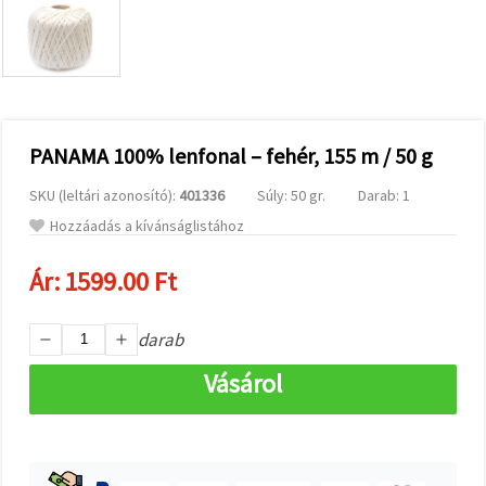
valamint
relevánsabb
tartalmat
és
hirdetéseket
jelenítsünk
meg,
beleértve
analitikai és
PANAMA 100% lenfonal – fehér, 155 m / 50 g
marketingpartnereink
segítségével
SKU (leltári azonosító):
401336
Súly: 50 gr.
Darab: 1
is.
Hozzáadás a kívánságlistához
Az "Összes
elfogadása"
gombra
Ár:
1599.00 Ft
kattintva
elfogadhatja
az összes
sütit, vagy
darab
a
Beállításokban
Vásárol
megadhatja
preferenciáit
az adott
típusú sütik
kiválasztásával
és a