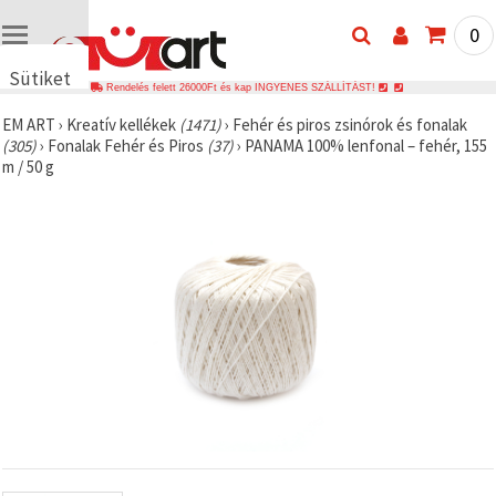
0
Sütiket
Rendelés felett 26000Ft és kap INGYENES SZÁLLÍTÁST!
használunk
EM ART
›
Kreatív kellékek
(1471)
›
Fehér és piros zsinórok és fonalak
🍪 Cookie-
(305)
›
Fonalak Fehér és Piros
(37)
›
PANAMA 100% lenfonal – fehér, 155
kat és
m / 50 g
hasonló
technológiákat
használunk
annak
érdekében,
hogy
biztosítsuk
a weboldal
megfelelő
működését,
javítsuk az
Ön
felhasználói
élményét,
és az Ön
hozzájárulásával
elemezzük
a
forgalmat,