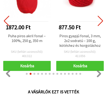
1872.00 Ft
877.50 Ft
Puha piros akril fonal –
Piros gyapjú fonal, 3 mm,
100%, 250 g, 350 m
2x2 sodratú – 100 g,
kötéshez és horgoláshoz
SKU (leltári azonosító):
SKU (leltári azonosító):
401322
411056
Kosárba
Kosárba
A VÁSÁRLÓK EZT IS VETTÉK