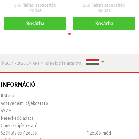
SKU (leltári azonosító):
SKU (leltári azonosító):
401336
401336
Kosárba
Kosárba
© 2004 - 2026 EM ART Minden jog fenntartva..
INFORMÁCIÓ
Rólunk
Adatvédelmi tájékoztató
ÁSZF
Kereskedő adatai
Cookie tájékoztató
Szállítás és fizetés
Fizetési mód