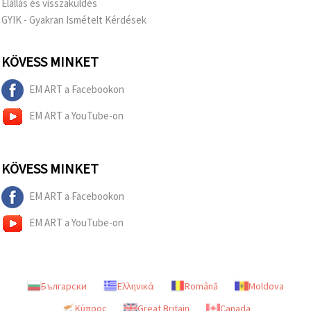
Elállás és visszaküldés
GYIK - Gyakran Ismételt Kérdések
KÖVESS MINKET
EM ART a Facebookon
EM ART a YouTube-on
KÖVESS MINKET
EM ART a Facebookon
EM ART a YouTube-on
Български
Ελληνικά
Română
Moldova
Κύπρος
Great Britain
Canada