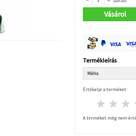
darab
Vásárol
Termékleírás
Márka
Értékelje a terméket:
1 csill
2 c
A terméket még nem érté