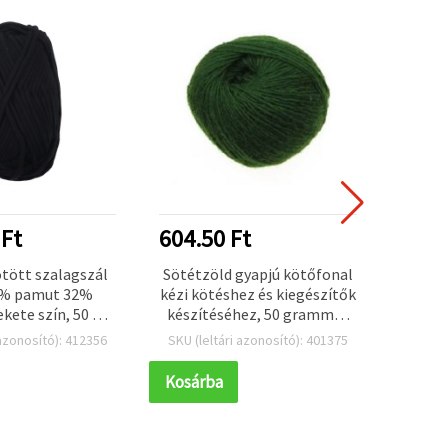
ÚJ
 Ft
604.50 Ft
2457
tött szalagszál
Sötétzöld gyapjú kötőfonal
Zse
8% pamut 32%
kézi kötéshez és kiegészítők
polié
ekete szín, 50 g –
készítéséhez, 50 grammos
melan
 és különféle
gombolyag
púde
 azonosító): 412356
SKU (leltári azonosító): 401375
SKU (l
es, kreatív
(assor
rojektekhez
Kosárba
Kosár