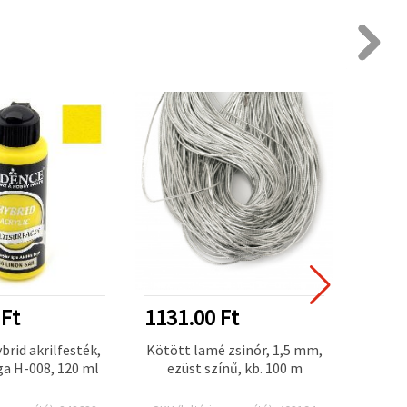
 Ft
1131.00 Ft
1326
rid akrilfesték,
Kötött lamé zsinór, 1,5 mm,
Cad
a H-008, 120 ml
ezüst színű, kb. 100 m
text
(világ
csi