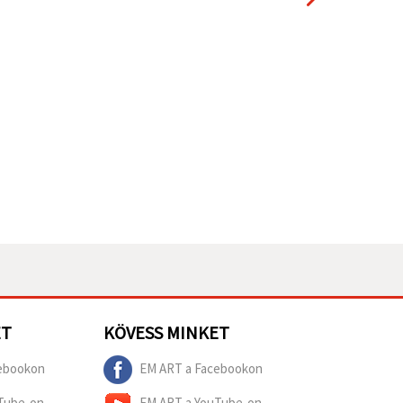
ET
KÖVESS MINKET
ebookon
EM ART a Facebookon
Tube-on
EM ART a YouTube-on