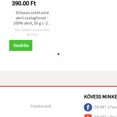
390.00 Ft
Stílusos sötétzöld
akril szalagfonal –
100% akril, 50 g (~2,9
m)
SKU (leltári azonosító):
411522
Kosárba
KÖVESS MINK
Fizetési mód
EM ART a Fac
EM ART a You