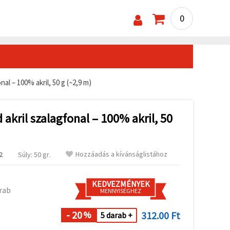
0
nal – 100% akril, 50 g (~2,9 m)
 akril szalagfonal – 100% akril, 50
Hozzáadás a kívánságlistához
2
Súly: 50 gr.
KEDVEZMÉNYEK
rab
MENNYISÉGHEZ
- 20
312.00 Ft
%
5 darab +