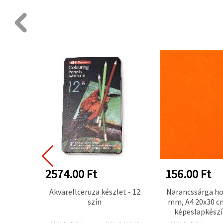
2574.00 Ft
156.00 Ft
onal,
Akvarellceruza készlet - 12
Narancssárga hob
~2,9 m)
szín
mm, A4 20x30 cm
képeslapkészí
iskolai ké