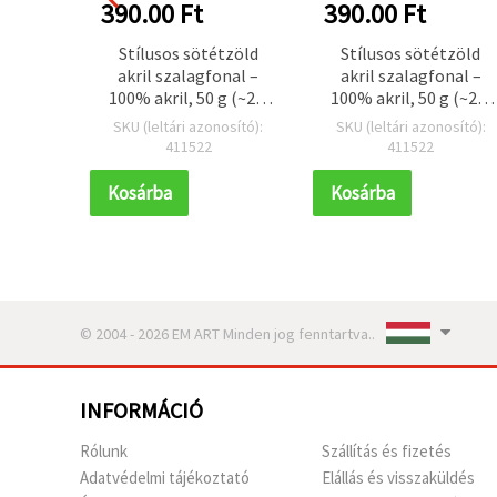
390.00 Ft
390.00 Ft
Stílusos sötétzöld
Stílusos sötétzöld
akril szalagfonal –
akril szalagfonal –
100% akril, 50 g (~2,9
100% akril, 50 g (~2,9
m)
m)
SKU (leltári azonosító):
SKU (leltári azonosító):
411522
411522
Kosárba
Kosárba
© 2004 - 2026 EM ART Minden jog fenntartva..
INFORMÁCIÓ
Rólunk
Szállítás és fizetés
Adatvédelmi tájékoztató
Elállás és visszaküldés