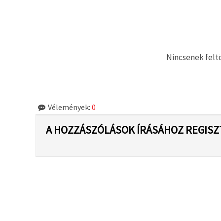
"Mentés"
gombra
kattintva.
Fogadja
el
Nincsenek feltö
mindet
Beállítások
Vélemények:
0
A HOZZÁSZÓLÁSOK ÍRÁSÁHOZ REGISZ