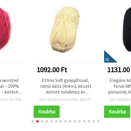
ÚJ
1092.00 Ft
1131.00
la worsted
Ethno Soft gyapjúfonal,
Elegáns kö
nal – 100%
natúr bézs (krém), kézzel
fonal 6
g – kötéshez
kötött ruhákhoz és
poliamid, f
áshoz
kiegészítőkhöz, 100 g – 170
Kötéshez
sító): 411708
SKU (leltári azonosító): 401301
SKU (leltári
m
kézműv
hobbip
Kosárba
Kosárba