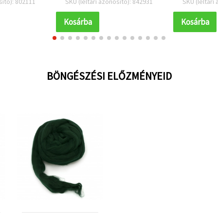
sító): 802111
SKU (leltári azonosító): 842931
SKU (leltári
khez
Kosárba
Kosárba
BÖNGÉSZÉSI ELŐZMÉNYEID