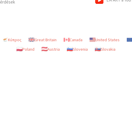
Kérdések
Κύπρος
Great Britain
Canada
United States
Poland
Austria
Slovenia
Slovakia