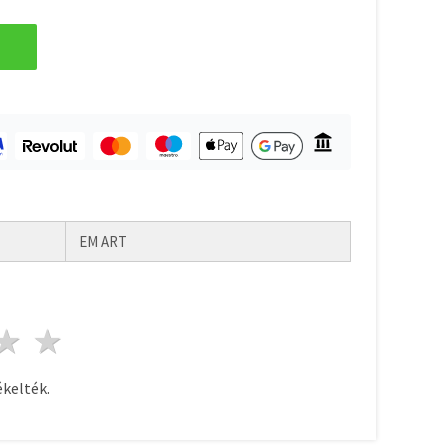
EM ART
ag
sillagok
3 csillagok
4 csillagok
5 csillagok
kelték.