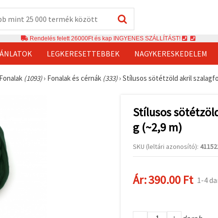
Rendelés felett 26000Ft és kap INGYENES SZÁLLÍTÁST!
JÁNLATOK
LEGKERESETTEBBEK
NAGYKERESKEDELEM
 Fonalak
(1093)
›
Fonalak és cérnák
(333)
›
Stílusos sötétzöld akril szalagfo
Stílusos sötétzöld
g (~2,9 m)
SKU (leltári azonosító):
41152
Ár:
390.00 Ft
1-4 da