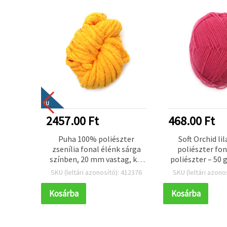
ÚJ
2457.00 Ft
468.00 Ft
 fonal
Puha 100% poliészter
Soft Orchid li
ril, 50
zsenília fonal élénk sárga
poliészter fo
színben, 20 mm vastag, kb.
poliészter – 50 
240 g × 25 m – tökéletes
és horgol
 401184
SKU (leltári azonosító): 412376
SKU (leltári azono
puha kötéshez,
amigurumihoz,
Kosárba
Kosárba
lakásdekorhoz és kreatív DIY
kézműves projektekhez