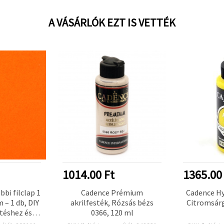
A VÁSÁRLÓK EZT IS VETTÉK
1014.00 Ft
1365.00
bi filclap 1
Cadence Prémium
Cadence Hyb
 – 1 db, DIY
akrilfesték, Rózsás bézs
Citromsárg
téshez és
0366, 120 ml
zműves