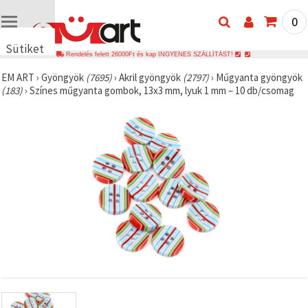
0
Sütiket
Rendelés felett 26000Ft és kap INGYENES SZÁLLÍTÁST!
használunk
EM ART
›
Gyöngyök
(7695)
›
Akril gyöngyök
(2797)
›
Műgyanta gyöngyök
🍪 Cookie-
(183)
›
Színes műgyanta gombok, 13x3 mm, lyuk 1 mm – 10 db/csomag
kat és
hasonló
technológiákat
használunk
annak
érdekében,
hogy
biztosítsuk
a weboldal
megfelelő
működését,
javítsuk az
Ön
felhasználói
élményét,
és az Ön
hozzájárulásával
elemezzük
a
forgalmat,