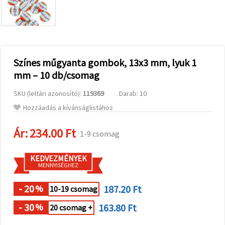
valamint
relevánsabb
tartalmat
és
hirdetéseket
jelenítsünk
meg,
Színes műgyanta gombok, 13x3 mm, lyuk 1
beleértve
analitikai és
mm – 10 db/csomag
marketingpartnereink
segítségével
is.
SKU (leltári azonosító):
119369
Darab: 10
Az "Összes
Hozzáadás a kívánságlistához
elfogadása"
gombra
kattintva
Ár:
234.00 Ft
1-9 csomag
elfogadhatja
az összes
sütit, vagy
KEDVEZMÉNYEK
a
MENNYISÉGHEZ
Beállításokban
megadhatja
preferenciáit
- 20
187.20 Ft
%
10-19 csomag
az adott
típusú sütik
- 30
163.80 Ft
%
20 csomag +
kiválasztásával
és a