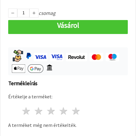
"Mentés"
gombra
kattintva.
csomag
Vásárol
Fogadja
el
mindet
Beállítások
Termékleírás
Értékelje a terméket:
1 csillag
2 csillagok
3 csillagok
4 csillagok
5 csillagok
A terméket még nem értékelték.