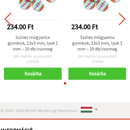
234.00 Ft
234.00 Ft
Színes műgyanta
Színes műgyanta
gombok, 13x3 mm, lyuk 1
gombok, 13x3 mm, lyuk 1
mm – 10 db/csomag
mm – 10 db/csomag
SKU (leltári azonosító):
SKU (leltári azonosító):
119369
119369
Kosárba
Kosárba
© 2004 - 2026 EM ART Minden jog fenntartva..