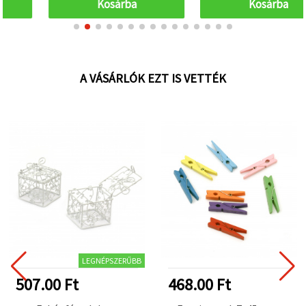
Kosárba
Kosárba
A VÁSÁRLÓK EZT IS VETTÉK
LEGNÉPSZERŰBB
507.00 Ft
468.00 Ft