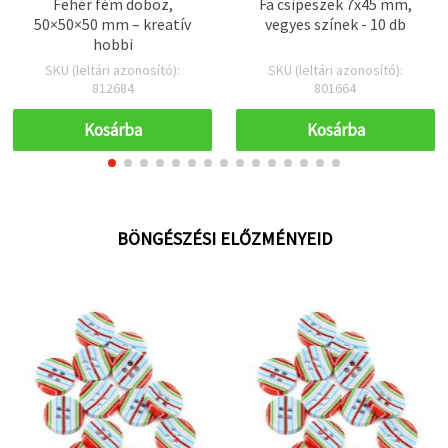
Fehér fém doboz,
Fa csipeszek 7x45 mm,
50×50×50 mm – kreatív
vegyes színek - 10 db
hobbi
SKU (leltári azonosító):
SKU (leltári azonosító):
812684
801664
Kosárba
Kosárba
BÖNGÉSZÉSI ELŐZMÉNYEID