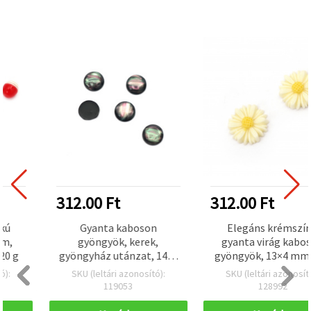
312.00 Ft
312.00 Ft
Gyanta kaboson
Elegáns krémszínű
gyöngyök, kerek,
gyanta virág kaboson
gyöngyház utánzat, 14x4
gyöngyök, 13×4 mm – 10
mm, fekete - 10 db
db-os csomag
SKU (leltári azonosító):
SKU (leltári azonosító):
ékszerkészítéshez és
119053
128992
kreatív hobbi DIY
projektekhez