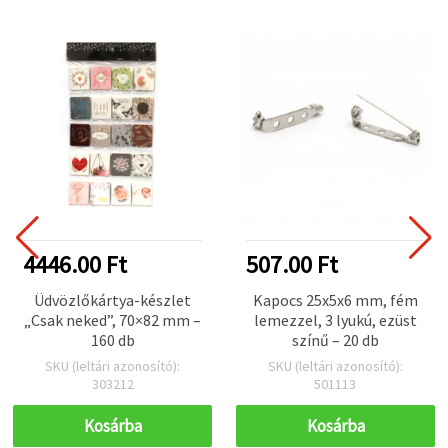
4446.00 Ft
507.00 Ft
Üdvözlőkártya-készlet
Kapocs 25x5x6 mm, fém
„Csak neked”, 70×82 mm –
lemezzel, 3 lyukú, ezüst
160 db
színű – 20 db
SKU (leltári azonosító):
SKU (leltári azonosító):
303212
501113
Kosárba
Kosárba