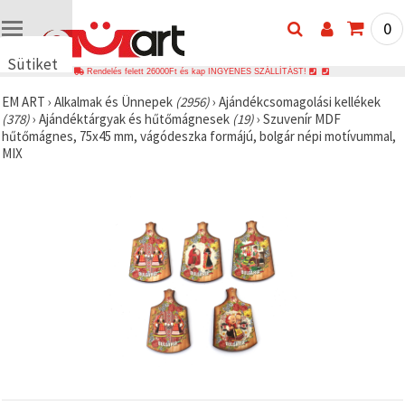
0
Sütiket
Rendelés felett 26000Ft és kap INGYENES SZÁLLÍTÁST!
használunk
EM ART
›
Alkalmak és Ünnepek
(2956)
›
Ajándékcsomagolási kellékek
🍪 Cookie-
(378)
›
Ajándéktárgyak és hűtőmágnesek
(19)
›
Szuvenír MDF
kat és
hűtőmágnes, 75x45 mm, vágódeszka formájú, bolgár népi motívummal,
hasonló
MIX
technológiákat
használunk
annak
érdekében,
hogy
biztosítsuk
a weboldal
megfelelő
működését,
javítsuk az
Ön
felhasználói
élményét,
és az Ön
hozzájárulásával
elemezzük
a
forgalmat,