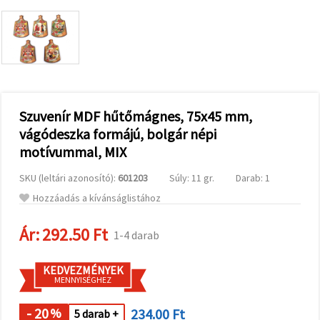
valamint
relevánsabb
tartalmat
és
hirdetéseket
jelenítsünk
meg,
beleértve
analitikai és
marketingpartnereink
Szuvenír MDF hűtőmágnes, 75x45 mm,
segítségével
vágódeszka formájú, bolgár népi
is.
motívummal, MIX
Az "Összes
elfogadása"
gombra
SKU (leltári azonosító):
601203
Súly: 11 gr.
Darab: 1
kattintva
elfogadhatja
Hozzáadás a kívánságlistához
az összes
sütit, vagy
a
Ár:
292.50 Ft
1-4 darab
Beállításokban
megadhatja
preferenciáit
KEDVEZMÉNYEK
az adott
MENNYISÉGHEZ
típusú sütik
kiválasztásával
és a
- 20
234.00 Ft
%
5 darab +