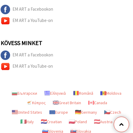
EM ART a Facebookon
EM ART a YouTube-on
KÖVESS MINKET
EM ART a Facebookon
EM ART a YouTube-on
Български
Ελληνικά
Română
Moldova
Κύπρος
Great Britain
Canada
United States
Europe
Germany
Czech
Italy
Croatian
Poland
Austria
Slovenia
Slovakia