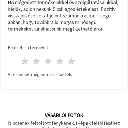
Ha elégedett termékeinkkel és szolgáltatásainkkal
,
kérjük, adjon nekünk 5 csillagos értékelést. Pozitív
visszajelzése sokat jelent számunkra, mert segít
abban, hogy továbbra is magas minőségű
termékeket kínálhassunk megfizethető áron.
Értékelje a terméket:
1 csillag
2 csillagok
3 csillagok
4 csillagok
5 csillagok
A terméket még nem értékelték.
VÁSÁRLÓI FOTÓK
Nincsenek feltöltött fényképek. (Képek feltöltéséhez