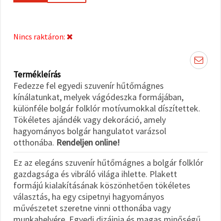
"Mentés"
gombra
kattintva.
Nincs raktáron:
Fogadja
el
mindet
Termékleírás
Beállítások
Fedezze fel egyedi szuvenír hűtőmágnes
kínálatunkat, melyek vágódeszka formájában,
különféle bolgár folklór motívumokkal díszítettek.
Tökéletes ajándék vagy dekoráció, amely
hagyományos bolgár hangulatot varázsol
otthonába.
Rendeljen online!
Ez az elegáns szuvenír hűtőmágnes a bolgár folklór
gazdagsága és vibráló világa ihlette. Plakett
formájú kialakításának köszönhetően tökéletes
választás, ha egy csipetnyi hagyományos
művészetet szeretne vinni otthonába vagy
munkahelyére. Egyedi dizájnja és magas minőségű