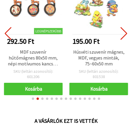
LEGNÉPSZERŰBB
292.50 Ft
195.00 Ft
MDF szuvenír
Húsvéti szuvenír mágnes,
hűtőmágnes 80x50 mm,
MDF, vegyes minták,
népi motívumos kancsó /
75~60x50 mm
MIX
SKU (leltári azonosító):
SKU (leltári azonosító):
601206
801538
Kosárba
Kosárba
A VÁSÁRLÓK EZT IS VETTÉK