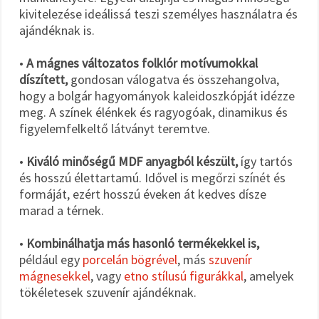
kivitelezése ideálissá teszi személyes használatra és
ajándéknak is.
•
A mágnes változatos folklór motívumokkal
díszített,
gondosan válogatva és összehangolva,
hogy a bolgár hagyományok kaleidoszkópját idézze
meg. A színek élénkek és ragyogóak, dinamikus és
figyelemfelkeltő látványt teremtve.
•
Kiváló minőségű MDF anyagból készült,
így tartós
és hosszú élettartamú. Idővel is megőrzi színét és
formáját, ezért hosszú éveken át kedves dísze
marad a térnek.
•
Kombinálhatja más hasonló termékekkel is,
például egy
porcelán bögrével
, más
szuvenír
mágnesekkel
, vagy
etno stílusú figurákkal
, amelyek
tökéletesek szuvenír ajándéknak.