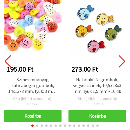
195.00 Ft
273.00 Ft
Színes műanyag
Hal alakú fa gombok,
katicabogár gombok,
vegyes színek, 19,5x28x3
14x13x3 mm, lyuk: 3 mm,
mm, lyuk 1,5 mm - 10 db
vegyes színek – 20 db
SKU (leltári azonosító):
SKU (leltári azonosító):
127651
122597
Kosárba
Kosárba