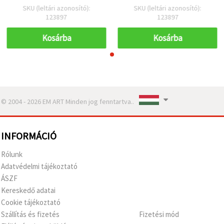
– 20 db
– 20 db
SKU (leltári azonosító):
SKU (leltári azonosító):
123897
123897
Kosárba
Kosárba
© 2004 - 2026 EM ART Minden jog fenntartva..
INFORMÁCIÓ
Rólunk
Adatvédelmi tájékoztató
ÁSZF
Kereskedő adatai
Cookie tájékoztató
Szállítás és fizetés
Fizetési mód