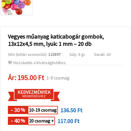
valamint
relevánsabb
tartalmat
és
hirdetéseket
jelenítsünk
meg,
Vegyes műanyag katicabogár gombok,
beleértve
analitikai és
13x12x4,5 mm, lyuk: 1 mm – 20 db
marketingpartnereink
segítségével
is.
SKU (leltári azonosító):
123897
Súly: 8 gr.
Darab: 20
Az "Összes
Hozzáadás a kívánságlistához
elfogadása"
gombra
kattintva
Ár:
195.00 Ft
1-9 csomag
elfogadhatja
az összes
sütit, vagy
KEDVEZMÉNYEK
a
MENNYISÉGHEZ
Beállításokban
megadhatja
preferenciáit
- 30
136.50 Ft
%
10-19 csomag
az adott
típusú sütik
- 40
117.00 Ft
%
20 csomag +
kiválasztásával
és a