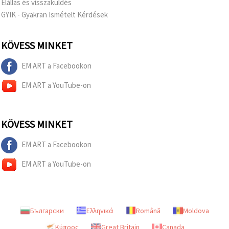
Elállás és visszaküldés
GYIK - Gyakran Ismételt Kérdések
KÖVESS MINKET
EM ART a Facebookon
EM ART a YouTube-on
KÖVESS MINKET
EM ART a Facebookon
EM ART a YouTube-on
Български
Ελληνικά
Română
Moldova
Κύπρος
Great Britain
Canada