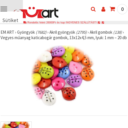
0
Sütiket
Rendelés felett 26000Ft és kap INGYENES SZÁLLÍTÁST!
használunk
EM ART
›
Gyöngyök
(7682)
›
Akril gyöngyök
(2795)
›
Akril gombok
(138)
›
🍪 Cookie-
Vegyes műanyag katicabogár gombok, 13x12x4,5 mm, lyuk: 1 mm – 20 db
kat és
hasonló
technológiákat
használunk
annak
érdekében,
hogy
biztosítsuk
a weboldal
megfelelő
működését,
javítsuk az
Ön
felhasználói
élményét,
és az Ön
hozzájárulásával
elemezzük
a
forgalmat,