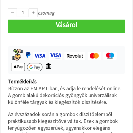
"Mentés"
gombra
kattintva.
csomag
Vásárol
Fogadja
el
mindet
Beállítások
Termékleírás
Bízzon az EM ART-ban, és adja le rendelését online.
A gomb alakú dekorációs gyöngyök univerzálisak
különféle tárgyak és kiegészítők díszítésére.
Az évszázadok során a gombok díszítőelemből
praktikusabb kiegészítővé váltak. Ezek a gombok
lenyűgözően egyszerűek, ugyanakkor elegáns