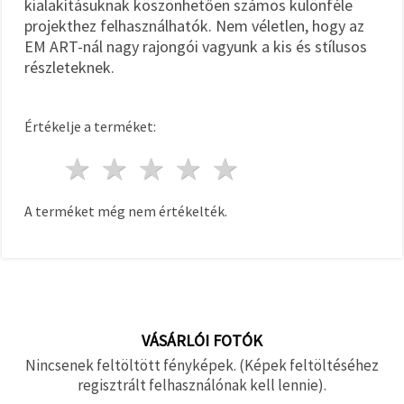
kialakításuknak köszönhetően számos különféle
projekthez felhasználhatók. Nem véletlen, hogy az
EM ART-nál nagy rajongói vagyunk a kis és stílusos
részleteknek.
Értékelje a terméket:
1 csillag
2 csillagok
3 csillagok
4 csillagok
5 csillagok
A terméket még nem értékelték.
VÁSÁRLÓI FOTÓK
Nincsenek feltöltött fényképek. (Képek feltöltéséhez
regisztrált felhasználónak kell lennie).