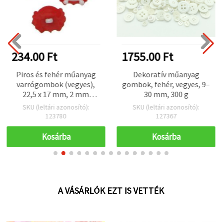
234.00 Ft
1755.00 Ft
Piros és fehér műanyag
Dekoratív műanyag
varrógombok (vegyes),
gombok, fehér, vegyes, 9–
22,5 x 17 mm, 2 mm
30 mm, 300 g
lyukátmérő, 10
SKU (leltári azonosító):
SKU (leltári azonosító):
db/csomag
123780
127367
Kosárba
Kosárba
A VÁSÁRLÓK EZT IS VETTÉK