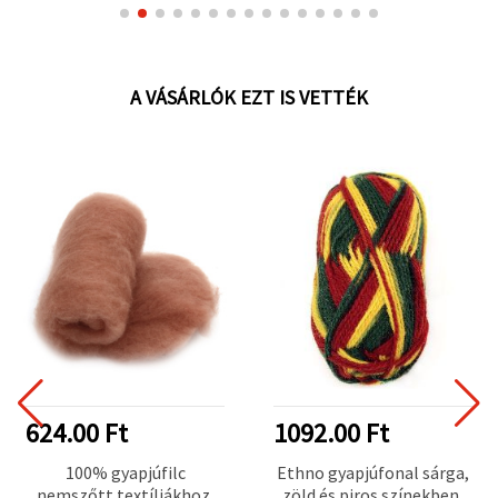
A VÁSÁRLÓK EZT IS VETTÉK
624.00 Ft
1092.00 Ft
100% gyapjúfilc
Ethno gyapjúfonal sárga,
nemszőtt textíliákhoz,
zöld és piros színekben,