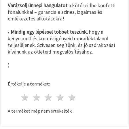
Varázsolj ünnepi hangulatot
a kötéseidbe konfetti
fonalunkkal – garancia a színes, izgalmas és
emlékezetes alkotásokra!
•
Mindig egy lépéssel többet teszünk
, hogy a
kényelmed és kreatív igényeid maradéktalanul
teljesüljenek. Szívesen segítünk, és jó szórakozást
kívánunk az ötleteid megvalósításához.
)
Értékelje a terméket:
1 csillag
2 csillagok
3 csillagok
4 csillagok
5 csillagok
A terméket még nem értékelték.