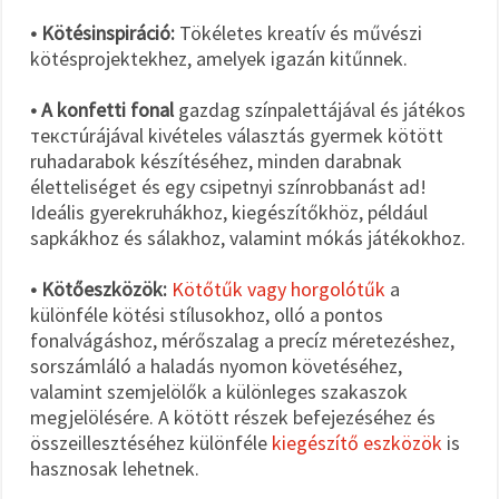
• Kötésinspiráció:
Tökéletes kreatív és művészi
kötésprojektekhez, amelyek igazán kitűnnek.
• A konfetti fonal
gazdag színpalettájával és játékos
текстúrájával kivételes választás gyermek kötött
ruhadarabok készítéséhez, minden darabnak
életteliséget és egy csipetnyi színrobbanást ad!
Ideális gyerekruhákhoz, kiegészítőkhöz, például
sapkákhoz és sálakhoz, valamint mókás játékokhoz.
• Kötőeszközök:
Kötőtűk vagy horgolótűk
a
különféle kötési stílusokhoz, olló a pontos
fonalvágáshoz, mérőszalag a precíz méretezéshez,
sorszámláló a haladás nyomon követéséhez,
valamint szemjelölők a különleges szakaszok
megjelölésére. A kötött részek befejezéséhez és
összeillesztéséhez különféle
kiegészítő eszközök
is
hasznosak lehetnek.