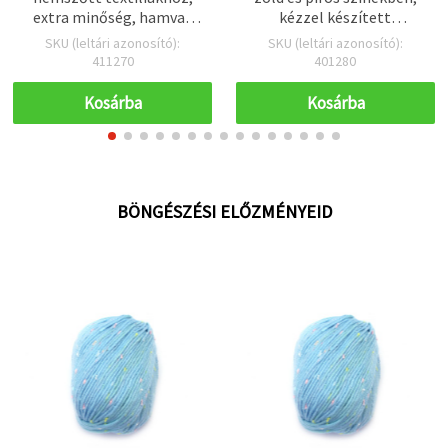
extra minőség, hamvas
kézzel készített
rózsa, 700×600 mm – 50 g
ruházathoz és
SKU (leltári azonosító):
SKU (leltári azonosító):
kiegészítőkhöz, kötéshez
411270
401280
és horgoláshoz, 100 g –
170 m
Kosárba
Kosárba
BÖNGÉSZÉSI ELŐZMÉNYEID