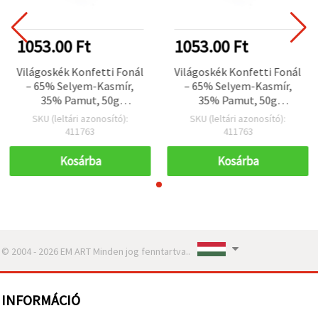
1053.00 Ft
1053.00 Ft
Világoskék Konfetti Fonál
Világoskék Konfetti Fonál
– 65% Selyem-Kasmír,
– 65% Selyem-Kasmír,
35% Pamut, 50g
35% Pamut, 50g
(kötőfonal,
(kötőfonal,
SKU (leltári azonosító):
SKU (leltári azonosító):
horgolófonal)
horgolófonal)
411763
411763
Kosárba
Kosárba
© 2004 - 2026 EM ART Minden jog fenntartva..
INFORMÁCIÓ