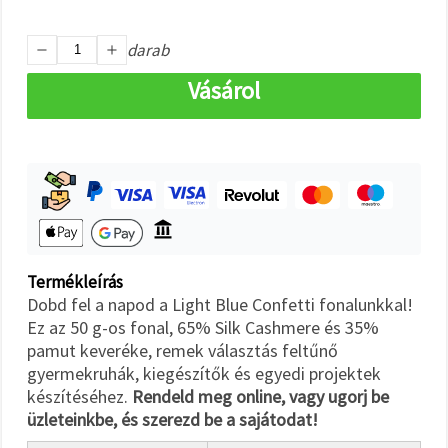
"Mentés"
gombra
kattintva.
darab
Vásárol
Fogadja
el
mindet
Beállítások
Termékleírás
Dobd fel a napod a Light Blue Confetti fonalunkkal!
Ez az 50 g-os fonal, 65% Silk Cashmere és 35%
pamut keveréke, remek választás feltűnő
gyermekruhák, kiegészítők és egyedi projektek
készítéséhez.
Rendeld meg online, vagy ugorj be
üzleteinkbe, és szerezd be a sajátodat!