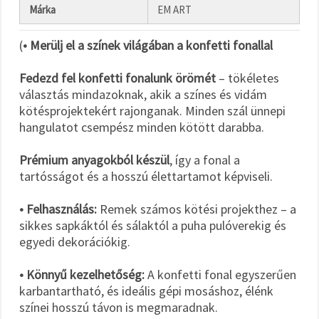
Márka
EM ART
(
• Merülj el a színek világában a konfetti fonallal
Fedezd fel konfetti fonalunk örömét
– tökéletes
választás mindazoknak, akik a színes és vidám
kötésprojektekért rajonganak. Minden szál ünnepi
hangulatot csempész minden kötött darabba.
Prémium anyagokból készül
, így a fonal a
tartósságot és a hosszú élettartamot képviseli.
• Felhasználás:
Remek számos kötési projekthez – a
sikkes sapkáktól és sálaktól a puha pulóverekig és
egyedi dekorációkig.
• Könnyű kezelhetőség:
A konfetti fonal egyszerűen
karbantartható, és ideális gépi mosáshoz, élénk
színei hosszú távon is megmaradnak.