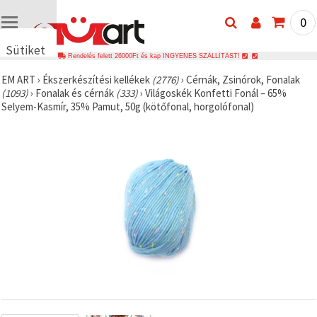
0
Sütiket
Rendelés felett 26000Ft és kap INGYENES SZÁLLÍTÁST!
használunk
EM ART
›
Ékszerkészítési kellékek
(2776)
›
Cérnák, Zsinórok, Fonalak
🍪 Cookie-
(1093)
›
Fonalak és cérnák
(333)
›
Világoskék Konfetti Fonál – 65%
kat és
Selyem-Kasmír, 35% Pamut, 50g (kötőfonal, horgolófonal)
hasonló
technológiákat
használunk
annak
érdekében,
hogy
biztosítsuk
a weboldal
megfelelő
működését,
javítsuk az
Ön
felhasználói
élményét,
és az Ön
hozzájárulásával
elemezzük
a
forgalmat,