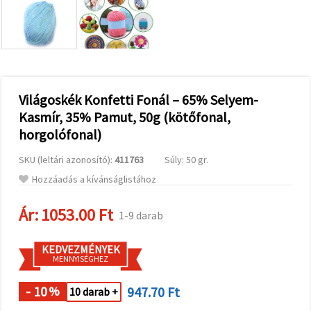
valamint
relevánsabb
tartalmat
és
hirdetéseket
jelenítsünk
meg,
beleértve
analitikai és
Világoskék Konfetti Fonál – 65% Selyem-
marketingpartnereink
Kasmír, 35% Pamut, 50g (kötőfonal,
segítségével
is.
horgolófonal)
Az "Összes
elfogadása"
SKU (leltári azonosító):
411763
Súly: 50 gr.
gombra
kattintva
Hozzáadás a kívánságlistához
elfogadhatja
az összes
Ár:
1053.00 Ft
sütit, vagy
1-9 darab
a
Beállításokban
megadhatja
KEDVEZMÉNYEK
preferenciáit
MENNYISÉGHEZ
az adott
típusú sütik
- 10
947.70 Ft
kiválasztásával
%
10 darab +
és a