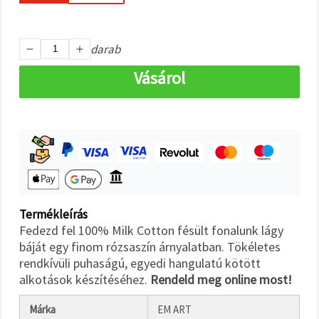
"Mentés"
gombra
kattintva.
darab
Fogadja
Vásárol
el
mindet
Beállítások
Termékleírás
Fedezd fel 100% Milk Cotton fésült fonalunk lágy
báját egy finom rózsaszín árnyalatban. Tökéletes
rendkívüli puhaságú, egyedi hangulatú kötött
alkotások készítéséhez.
Rendeld meg online most!
Márka
EM ART