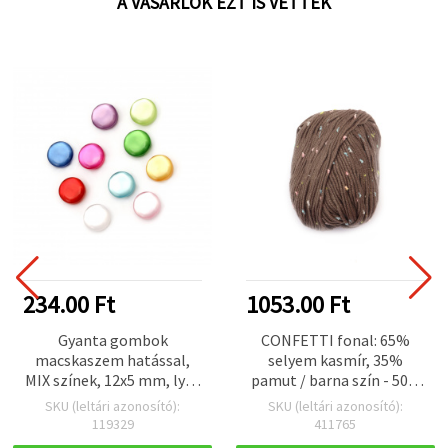
A VÁSÁRLÓK EZT IS VETTÉK
234.00 Ft
1053.00 Ft
Gyanta gombok
CONFETTI fonal: 65%
macskaszem hatással,
selyem kasmír, 35%
MIX színek, 12x5 mm, lyuk
pamut / barna szín - 50 g
1 mm - 20 db
kötő- és horgolófonal
SKU (leltári azonosító):
SKU (leltári azonosító):
119329
411765