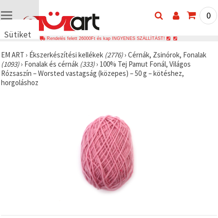
0
Sütiket
Rendelés felett 26000Ft és kap INGYENES SZÁLLÍTÁST!
használunk
EM ART
›
Ékszerkészítési kellékek
(2776)
›
Cérnák, Zsinórok, Fonalak
🍪 Cookie-
(1093)
›
Fonalak és cérnák
(333)
›
100% Tej Pamut Fonál, Világos
kat és
Rózsaszín – Worsted vastagság (közepes) – 50 g – kötéshez,
hasonló
horgoláshoz
technológiákat
használunk
annak
érdekében,
hogy
biztosítsuk
a weboldal
megfelelő
működését,
javítsuk az
Ön
felhasználói
élményét,
és az Ön
hozzájárulásával
elemezzük
a
forgalmat,