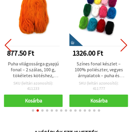
ÚJ
877.50 Ft
1326.00 Ft
Puha világossárga gyapjú
Színes fonal készlet –
fonal – 2 szálas, 100 g,
100% poliészter, vegyes
tökéletes kötéshez,
árnyalatok – puha és
horgoláshoz és meleg DIY
sokoldalú horgoló és
SKU (leltári azonosító):
SKU (leltári azonosító):
kézműves projektekhez
kötő fonal, 12 db x 10 g
411233
411777
Kosárba
Kosárba