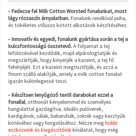
•
Fedezze fel Milk Cotton Worsted fonalunkat, most
lágy rózsaszín árnyalatban.
Fonalunk rendkívül puha,
és tökéletes stílusos kötött alkotások készítéséhez.
•
Innovatív és egyedi, fonalunk gyártása során a tej a
kulcsfontosságú összetevő.
A folyamat a tej
lefölözésével kezdődik, majd elpárologtatják és
megszárítják, hogy kinyerjék a kazeint, a tej fő
fehérjéjét. Ezt a kazeint megtisztítják, és azzá a
finom szállá alakítják, amely a milk cotton fonalat
igazán különlegessé teszi.
•
Készítsen lenyűgöző textil darabokat ezzel a
fonallal
, otthonát kényelemmel és személyes
hangulattal gazdagítva. Ideális pulóverek,
kardigánok, sálak, babaruhák, zoknik vagy kesztyűk
kötéséhez vagy horgolásához. Nézze meg
hobbi
eszközeink és kiegészítőink
kínálatát, hogy még