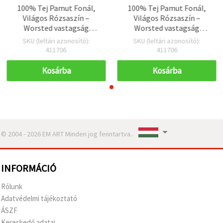
100% Tej Pamut Fonál,
100% Tej Pamut Fonál,
Világos Rózsaszín –
Világos Rózsaszín –
Worsted vastagság
Worsted vastagság
(közepes) – 50 g –
(közepes) – 50 g –
SKU (leltári azonosító):
SKU (leltári azonosító):
kötéshez, horgoláshoz
kötéshez, horgoláshoz
411706
411706
Kosárba
Kosárba
© 2004 - 2026 EM ART Minden jog fenntartva..
INFORMÁCIÓ
Rólunk
Adatvédelmi tájékoztató
ÁSZF
Kereskedő adatai