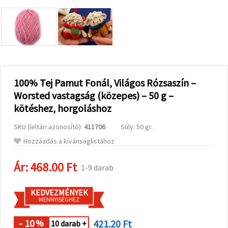
valamint
relevánsabb
tartalmat
és
hirdetéseket
jelenítsünk
meg,
beleértve
analitikai és
marketingpartnereink
100% Tej Pamut Fonál, Világos Rózsaszín –
segítségével
Worsted vastagság (közepes) – 50 g –
is.
kötéshez, horgoláshoz
Az "Összes
elfogadása"
gombra
SKU (leltári azonosító):
411706
Súly: 50 gr.
kattintva
elfogadhatja
Hozzáadás a kívánságlistához
az összes
sütit, vagy
a
Ár:
468.00 Ft
1-9 darab
Beállításokban
megadhatja
preferenciáit
KEDVEZMÉNYEK
az adott
MENNYISÉGHEZ
típusú sütik
kiválasztásával
és a
- 10
421.20 Ft
%
10 darab +