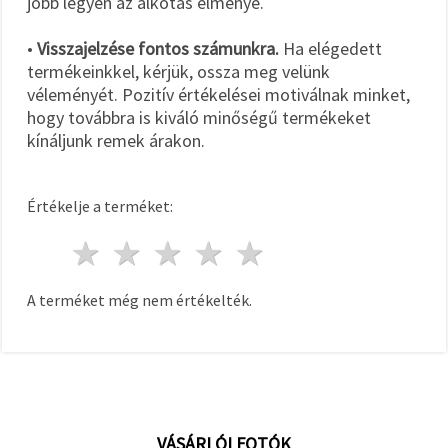
jobb legyen az alkotás élménye.
•
Visszajelzése fontos számunkra.
Ha elégedett
termékeinkkel, kérjük, ossza meg velünk
véleményét. Pozitív értékelései motiválnak minket,
hogy továbbra is kiváló minőségű termékeket
kínáljunk remek árakon.
Értékelje a terméket:
1 csillag
2 csillagok
3 csillagok
4 csillagok
5 csillagok
A terméket még nem értékelték.
VÁSÁRLÓI FOTÓK