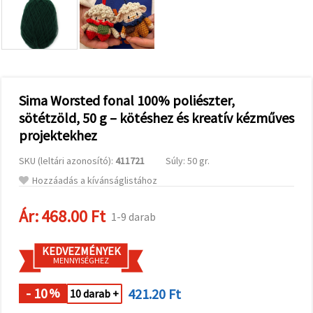
valamint
relevánsabb
tartalmat
és
hirdetéseket
jelenítsünk
meg,
beleértve
analitikai és
Sima Worsted fonal 100% poliészter,
marketingpartnereink
sötétzöld, 50 g – kötéshez és kreatív kézműves
segítségével
is.
projektekhez
Az "Összes
elfogadása"
SKU (leltári azonosító):
411721
Súly: 50 gr.
gombra
kattintva
Hozzáadás a kívánságlistához
elfogadhatja
az összes
Ár:
468.00 Ft
sütit, vagy
1-9 darab
a
Beállításokban
megadhatja
KEDVEZMÉNYEK
preferenciáit
MENNYISÉGHEZ
az adott
típusú sütik
- 10
421.20 Ft
kiválasztásával
%
10 darab +
és a