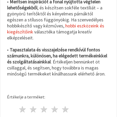
•
Merítsen inspirációt a fonal nyújtotta végtelen
lehetőségekből
, és készítsen sokféle textíliát – a
gyönyörű terítőktől és kényelmes párnáktól
egészen a stílusos függönyökig. Ha szenvedélyes
hobbikészítő vagy kézműves,
hobbi eszközeink és
kiegészítőink
választéka támogatja kreatív
elképzeléseit.
•
Tapasztalata és visszajelzése rendkívül fontos
számunkra, különösen, ha elégedett termékeinkkel
és szolgáltatásainkkal
. Értékeljen bennünket öt
csillaggal, és segítsen, hogy továbbra is magas
minőségű termékeket kínálhassunk elérhető áron.
Értékelje a terméket:
1 csillag
2 csillagok
3 csillagok
4 csillagok
5 csillagok