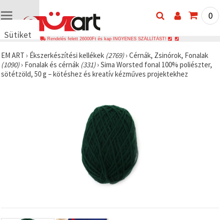
0
Sütiket
Rendelés felett 26000Ft és kap INGYENES SZÁLLÍTÁST!
használunk
EM ART
›
Ékszerkészítési kellékek
(2769)
›
Cérnák, Zsinórok, Fonalak
🍪 Cookie-
(1090)
›
Fonalak és cérnák
(331)
›
Sima Worsted fonal 100% poliészter,
kat és
sötétzöld, 50 g – kötéshez és kreatív kézműves projektekhez
hasonló
technológiákat
használunk
annak
érdekében,
hogy
biztosítsuk
a weboldal
megfelelő
működését,
javítsuk az
Ön
felhasználói
élményét,
és az Ön
hozzájárulásával
elemezzük
a
forgalmat,