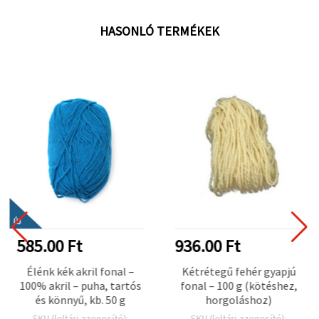
HASONLÓ TERMÉKEK
ÚJ
585.00 Ft
936.00 Ft
Élénk kék akril fonal –
Kétrétegű fehér gyapjú
100% akril – puha, tartós
fonal – 100 g (kötéshez,
és könnyű, kb. 50 g
horgoláshoz)
SKU (leltári azonosító):
SKU (leltári azonosító):