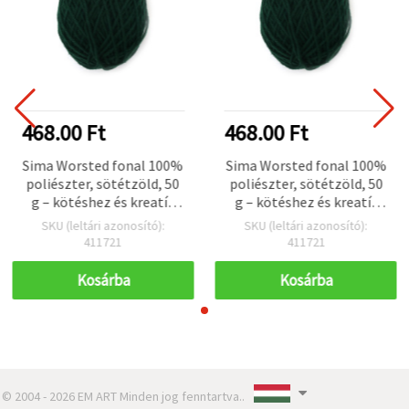
468.00 Ft
468.00 Ft
Sima Worsted fonal 100%
Sima Worsted fonal 100%
poliészter, sötétzöld, 50
poliészter, sötétzöld, 50
g – kötéshez és kreatív
g – kötéshez és kreatív
kézműves projektekhez
kézműves projektekhez
SKU (leltári azonosító):
SKU (leltári azonosító):
411721
411721
Kosárba
Kosárba
© 2004 - 2026 EM ART Minden jog fenntartva..