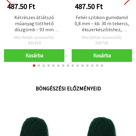
487.50 Ft
487.50 Ft
Kétrészes átlátszó
Fehér szilikon gumidamil
műanyag tölthető
0,8 mm – kb. 30 m tekercs,
díszgömb – 93 mm
ékszerkészítéshez,
átmérőjű, szétnyitható
gyöngyfűzéshez és DIY
SKU (leltári azonosító):
SKU (leltári azonosító):
gömb DIY kézműves és
kézműves projektekhez
801429
505728
hobbi projektekhez,
karácsonyfa- és ünnepi
Kosárba
Kosárba
dekorációhoz
BÖNGÉSZÉSI ELŐZMÉNYEID