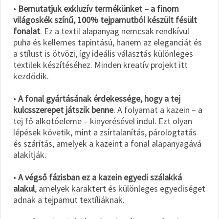
•
Bemutatjuk exkluzív termékünket – a finom
világoskék színű, 100% tejpamutból készült fésült
fonalat
. Ez a textil alapanyag nemcsak rendkívül
puha és kellemes tapintású, hanem az eleganciát és
a stílust is ötvözi, így ideális választás különleges
textilek készítéséhez. Minden kreatív projekt itt
kezdődik.
•
A fonal gyártásának érdekessége, hogy a tej
kulcsszerepet játszik benne
. A folyamat a kazein – a
tej fő alkotóeleme – kinyerésével indul. Ezt olyan
lépések követik, mint a zsírtalanítás, párologtatás
és szárítás, amelyek a kazeint a fonal alapanyagává
alakítják.
•
A végső fázisban ez a kazein egyedi szálakká
alakul
, amelyek karaktert és különleges egyediséget
adnak a tejpamut textíliáknak.