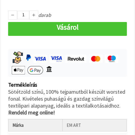
"Mentés"
gombra
kattintva.
darab
Vásárol
Fogadja
el
mindet
Beállítások
Termékleírás
Sötétzöld színű, 100% tejpamutból készült worsted
fonal. Kivételes puhaságú és gazdag színvilágú
textilipari alapanyag, ideális a textilalkotásaidhoz.
Rendeld meg online!
Márka
EM ART