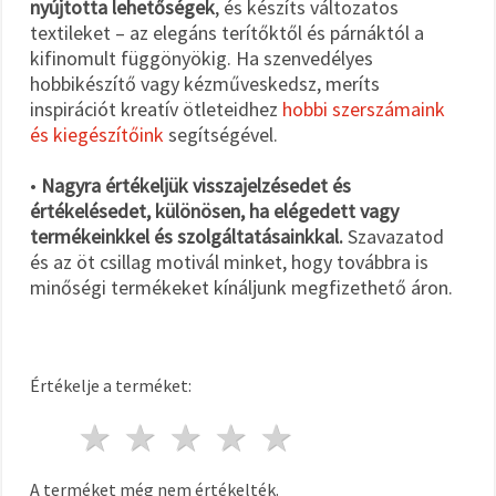
nyújtotta lehetőségek
, és készíts változatos
textileket – az elegáns terítőktől és párnáktól a
kifinomult függönyökig. Ha szenvedélyes
hobbikészítő vagy kézműveskedsz, meríts
inspirációt kreatív ötleteidhez
hobbi szerszámaink
és kiegészítőink
segítségével.
•
Nagyra értékeljük visszajelzésedet és
értékelésedet, különösen, ha elégedett vagy
termékeinkkel és szolgáltatásainkkal.
Szavazatod
és az öt csillag motivál minket, hogy továbbra is
minőségi termékeket kínáljunk megfizethető áron.
Értékelje a terméket:
1 csillag
2 csillagok
3 csillagok
4 csillagok
5 csillagok
A terméket még nem értékelték.