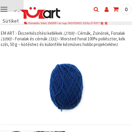
0
Sütiket
Rendelés felett 26000Ft és kap INGYENES SZÁLLÍTÁST!
használunk
EM ART
›
Ékszerkészítési kellékek
(2769)
›
Cérnák, Zsinórok, Fonalak
🍪 Cookie-
(1090)
›
Fonalak és cérnák
(331)
›
Worsted fonal 100% poliészter, kék
kat és
szín, 50 g – kötéshez és különféle kézműves hobbi projektekhez
hasonló
technológiákat
használunk
annak
érdekében,
hogy
biztosítsuk
a weboldal
megfelelő
működését,
javítsuk az
Ön
felhasználói
élményét,
és az Ön
hozzájárulásával
elemezzük
a
forgalmat,