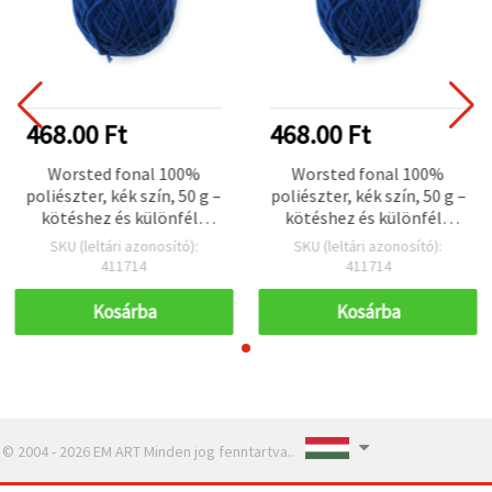
468.00 Ft
468.00 Ft
Worsted fonal 100%
Worsted fonal 100%
poliészter, kék szín, 50 g –
poliészter, kék szín, 50 g –
kötéshez és különféle
kötéshez és különféle
kézműves hobbi
kézműves hobbi
SKU (leltári azonosító):
SKU (leltári azonosító):
projektekhez
projektekhez
411714
411714
Kosárba
Kosárba
© 2004 - 2026 EM ART Minden jog fenntartva..