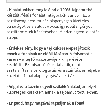
•
Kínálatunkban megtalálod a 100% tejpamutból
készült, fésűs fonalat
, világoskék színben. Ez a
textilanyag nem csupán alapanyag: a kivételes
puhaságot és a stílust ötvözi, így ideális igényes
textiltermékek készítéséhez. Minden egyedi alkotás
alapja.
•
Érdekes tény, hogy a tej kulcsszerepet játszik
ennek a fonalnak az előállításában
. A folyamat a
kazein – a tej fő összetevője – kinyerésével
kezdődik. Ezt olyan lépések követik, mint a
zsírtalanítás, a párologtatás és a szárítás, amelyek a
kazeint a fonal alapanyagává alakítják.
•
Végül ez a kazein egyedi szálakká alakul
, amelyek
különleges karaktert adnak a tejpamut textileknek.
•
Engedd, hogy magával ragadjanak a fonal