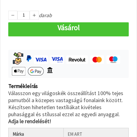
"Mentés"
gombra
kattintva.
darab
Vásárol
Fogadja
el
mindet
Beállítások
Termékleírás
Válasszon egy világoskék összeállítást 100% tejes
pamutból a közepes vastagságú fonalaink között.
Készítsen hihetetlen textíliákat kivételes
puhasággal és stílussal ezzel az egyedi anyaggal.
Adja le rendelését!
Márka
EM ART