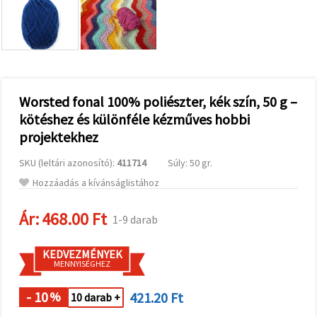
valamint
relevánsabb
tartalmat
és
hirdetéseket
jelenítsünk
meg,
beleértve
analitikai és
Worsted fonal 100% poliészter, kék szín, 50 g –
marketingpartnereink
kötéshez és különféle kézműves hobbi
segítségével
is.
projektekhez
Az "Összes
elfogadása"
SKU (leltári azonosító):
411714
Súly: 50 gr.
gombra
kattintva
Hozzáadás a kívánságlistához
elfogadhatja
az összes
Ár:
468.00 Ft
sütit, vagy
1-9 darab
a
Beállításokban
megadhatja
KEDVEZMÉNYEK
preferenciáit
MENNYISÉGHEZ
az adott
típusú sütik
- 10
421.20 Ft
kiválasztásával
%
10 darab +
és a