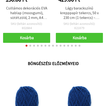
Csillámos dekorációs EVA
Lágy barackszínű
hablap (moosgumi),
krepppapír tekercs, 50 x
sötétzöld, 2 mm, A4
230 cm (1 tekercs) –
(20×30 cm) –
textúrált hobbi- és
SKU (leltári azonosító):
SKU (leltári azonosító):
dekoráláshoz és
kreatív papír DIY
802684
821879
kézműves projektekhez
virágokhoz,
ajándékcsomagoláshoz
Kosárba
Kosárba
és parti dekorációhoz
BÖNGÉSZÉSI ELŐZMÉNYEID