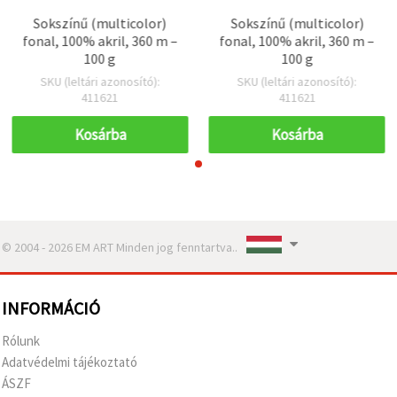
Sokszínű (multicolor)
Sokszínű (multicolor)
fonal, 100% akril, 360 m –
fonal, 100% akril, 360 m –
100 g
100 g
SKU (leltári azonosító):
SKU (leltári azonosító):
411621
411621
Kosárba
Kosárba
© 2004 - 2026 EM ART Minden jog fenntartva..
INFORMÁCIÓ
Rólunk
Adatvédelmi tájékoztató
ÁSZF