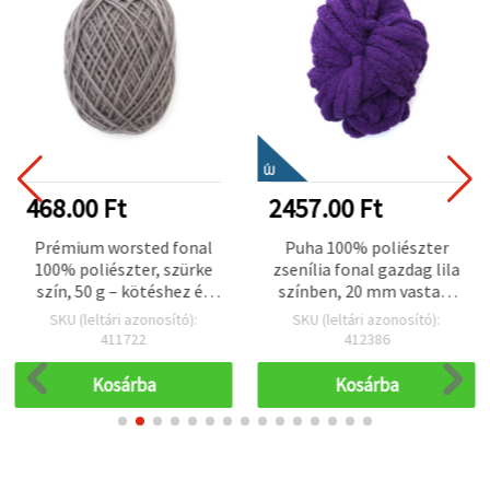
ÚJ
468.00 Ft
2457.00 Ft
Prémium worsted fonal
Puha 100% poliészter
100% poliészter, szürke
zsenília fonal gazdag lila
szín, 50 g – kötéshez és
színben, 20 mm vastag,
különféle kreatív
kb. 240 g × 25 m –
SKU (leltári azonosító):
SKU (leltári azonosító):
kézműves projektekhez
tökéletes kötéshez,
411722
412386
lakásdekorációhoz és
kreatív DIY kézműves
Kosárba
Kosárba
projektekhez