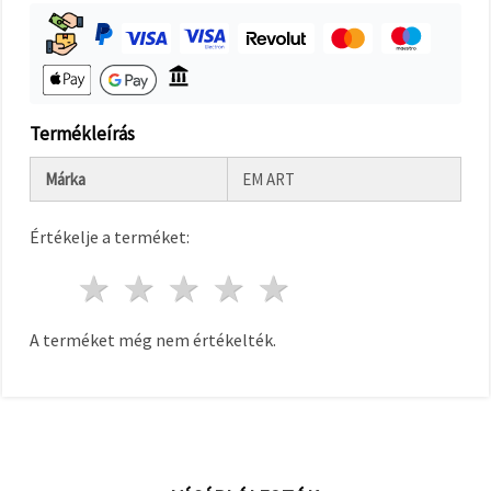
"Mentés"
gombra
kattintva.
Fogadja
el
Termékleírás
mindet
Márka
EM ART
Beállítások
Értékelje a terméket:
1 csillag
2 csillagok
3 csillagok
4 csillagok
5 csillagok
A terméket még nem értékelték.