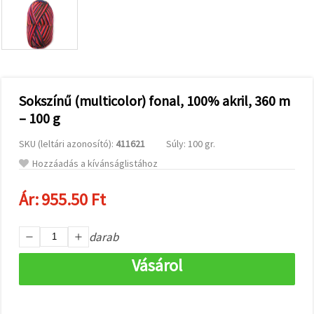
valamint
relevánsabb
tartalmat
és
hirdetéseket
jelenítsünk
meg,
beleértve
analitikai és
Sokszínű (multicolor) fonal, 100% akril, 360 m
marketingpartnereink
– 100 g
segítségével
is.
SKU (leltári azonosító):
411621
Súly: 100 gr.
Az "Összes
elfogadása"
Hozzáadás a kívánságlistához
gombra
kattintva
elfogadhatja
Ár:
955.50 Ft
az összes
sütit, vagy
a
darab
Beállításokban
megadhatja
preferenciáit
Vásárol
az adott
típusú sütik
kiválasztásával
és a