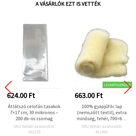
A VÁSÁRLÓK EZT IS VETTÉK
LEGNÉPSZERŰBB
624.00 Ft
663.00 Ft
Átlátszó celofán tasakok
100% gyapjúfilc lap
7×17 cm, 30 mikronos –
(nemszőtt textil), extra
200 db-os csomag
minőség, fehér, 700×600
mm, 50 g
SKU (leltári azonosító):
SKU (leltári azonosító):
302325
411001