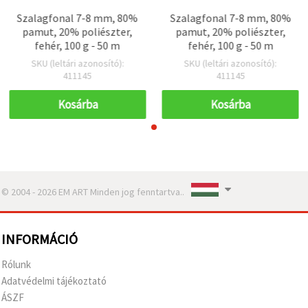
Szalagfonal 7-8 mm, 80%
Szalagfonal 7-8 mm, 80%
pamut, 20% poliészter,
pamut, 20% poliészter,
fehér, 100 g - 50 m
fehér, 100 g - 50 m
SKU (leltári azonosító):
SKU (leltári azonosító):
411145
411145
Kosárba
Kosárba
© 2004 - 2026 EM ART Minden jog fenntartva..
INFORMÁCIÓ
Rólunk
Adatvédelmi tájékoztató
ÁSZF