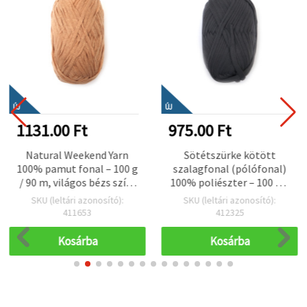
ÚJ
ÚJ
1131.00 Ft
975.00 Ft
Natural Weekend Yarn
Sötétszürke kötött
100% pamut fonal – 100 g
szalagfonal (pólófonal)
/ 90 m, világos bézs szín,
100% poliészter – 100 g –
tökéletes kötéshez,
Tökéletes horgoláshoz,
SKU (leltári azonosító):
SKU (leltári azonosító):
horgoláshoz és
kötéshez és kreatív DIY
411653
412325
kézműves,
kézműves projektekhez
környezetbarát
Kosárba
Kosárba
lakásdekor projektekhez