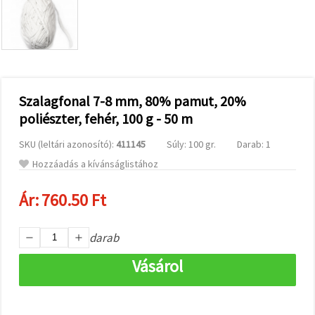
valamint
relevánsabb
tartalmat
és
hirdetéseket
jelenítsünk
meg,
beleértve
analitikai és
Szalagfonal 7-8 mm, 80% pamut, 20%
marketingpartnereink
poliészter, fehér, 100 g - 50 m
segítségével
is.
SKU (leltári azonosító):
411145
Súly: 100 gr.
Darab: 1
Az "Összes
elfogadása"
Hozzáadás a kívánságlistához
gombra
kattintva
elfogadhatja
Ár:
760.50 Ft
az összes
sütit, vagy
a
darab
Beállításokban
megadhatja
preferenciáit
Vásárol
az adott
típusú sütik
kiválasztásával
és a