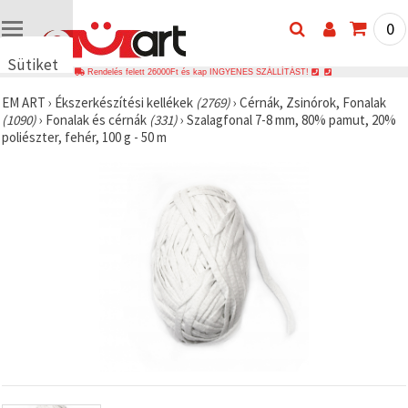
0
Sütiket
Rendelés felett 26000Ft és kap INGYENES SZÁLLÍTÁST!
használunk
EM ART
›
Ékszerkészítési kellékek
(2769)
›
Cérnák, Zsinórok, Fonalak
🍪 Cookie-
(1090)
›
Fonalak és cérnák
(331)
›
Szalagfonal 7-8 mm, 80% pamut, 20%
kat és
poliészter, fehér, 100 g - 50 m
hasonló
technológiákat
használunk
annak
érdekében,
hogy
biztosítsuk
a weboldal
megfelelő
működését,
javítsuk az
Ön
felhasználói
élményét,
és az Ön
hozzájárulásával
elemezzük
a
forgalmat,