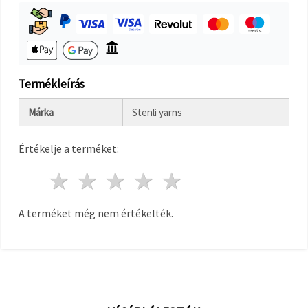
"Mentés"
gombra
kattintva.
Fogadja
el
Termékleírás
mindet
Márka
Stenli yarns
Beállítások
Értékelje a terméket:
1 csillag
2 csillagok
3 csillagok
4 csillagok
5 csillagok
A terméket még nem értékelték.