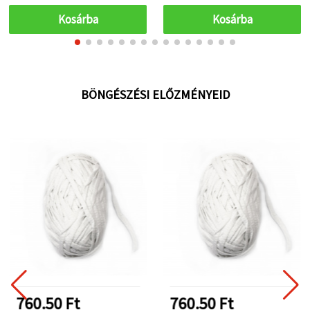
dekorációkhoz, 50
db/csomag
Kosárba
Kosárba
BÖNGÉSZÉSI ELŐZMÉNYEID
760.50 Ft
760.50 Ft