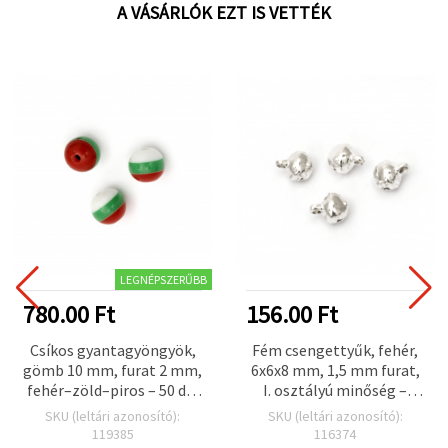
A VÁSÁRLÓK EZT IS VETTÉK
LEGNÉPSZERŰBB
780.00 Ft
156.00 Ft
Csíkos gyantagyöngyök,
Fém csengettyűk, fehér,
gömb 10 mm, furat 2 mm,
6x6x8 mm, 1,5 mm furat,
fehér–zöld–piros – 50 db,
I. osztályú minőség –
ékszerkészítéshez
ékszerkészítéshez, DIY és
SKU (leltári azonosító):
SKU (leltári azonosító):
kreatív hobbi
119385
116374