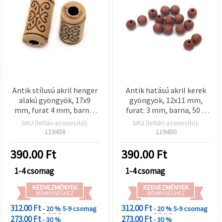
Antik stílusú akril henger
Antik hatású akril kerek
alakú gyöngyök, 17x9
gyöngyök, 12x11 mm,
mm, furat 4 mm, barna,
furat: 3 mm, barna, 50 g
50 g (~42 db)
(~54 db)
SKU (leltári azonosító):
SKU (leltári azonosító):
119458
119450
390.00
Ft
390.00
Ft
1-4 csomag
1-4 csomag
KEDVEZMÉNYEK
KEDVEZMÉNYEK
MENNYISÉGHEZ
MENNYISÉGHEZ
312.00 Ft
312.00 Ft
- 20 %
5-9 csomag
- 20 %
5-9 csomag
273.00 Ft
273.00 Ft
- 30 %
- 30 %