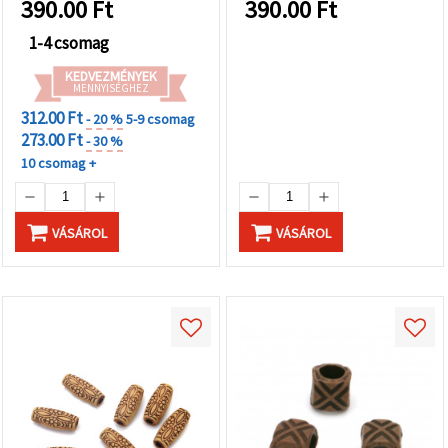
390.00
Ft
390.00
Ft
1-4 csomag
KEDVEZMÉNYEK
MENNYISÉGHEZ
312.00 Ft
- 20 %
5-9 csomag
273.00 Ft
- 30 %
10 csomag +
VÁSÁROL
VÁSÁROL