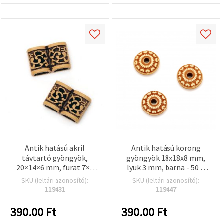
Antik hatású akril
Antik hatású korong
távtartó gyöngyök,
gyöngyök 18x18x8 mm,
20×14×6 mm, furat 7×3
lyuk 3 mm, barna - 50 g
mm, barna – 50 g (±60 db)
(~33 db)
SKU (leltári azonosító):
SKU (leltári azonosító):
119431
119447
390.00
Ft
390.00
Ft