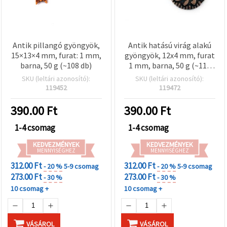
Antik pillangó gyöngyök,
Antik hatású virág alakú
15×13×4 mm, furat: 1 mm,
gyöngyök, 12x4 mm, furat
barna, 50 g (~108 db)
1 mm, barna, 50 g (~112
db), ékszerkészítéshez
SKU (leltári azonosító):
SKU (leltári azonosító):
119452
119472
390.00
Ft
390.00
Ft
1-4 csomag
1-4 csomag
KEDVEZMÉNYEK
KEDVEZMÉNYEK
MENNYISÉGHEZ
MENNYISÉGHEZ
312.00 Ft
312.00 Ft
- 20 %
5-9 csomag
- 20 %
5-9 csomag
273.00 Ft
273.00 Ft
- 30 %
- 30 %
10 csomag +
10 csomag +
VÁSÁROL
VÁSÁROL