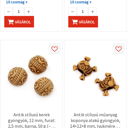
"Mentés"
10 csomag +
10 csomag +
gombra
kattintva.
VÁSÁROL
VÁSÁROL
Fogadja
el
mindet
Beállítások
Antik stílusú kerek
Antik stílusú műanyag
gyöngyök, 12 mm, furat:
koponya alakú gyöngyök,
2,5 mm, barna, 50 g (~46
14×12×8 mm, lyukméret: 4