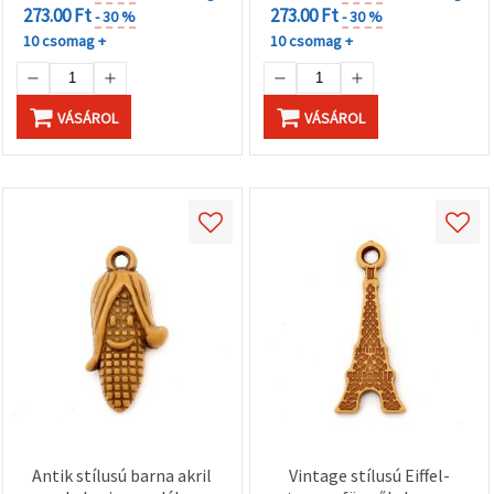
273.00 Ft
273.00 Ft
- 30 %
- 30 %
10 csomag +
10 csomag +
VÁSÁROL
VÁSÁROL
Antik stílusú barna akril
Vintage stílusú Eiffel-