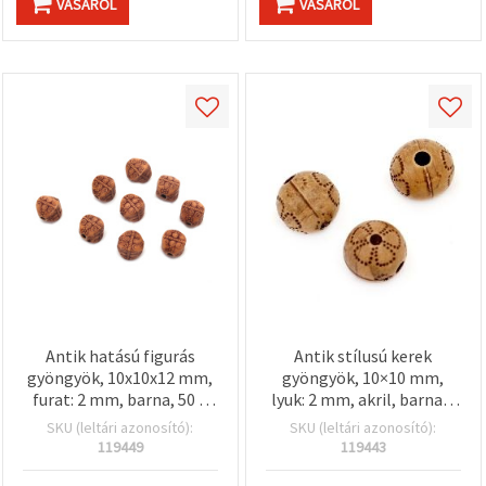
VÁSÁROL
VÁSÁROL
Antik hatású figurás
Antik stílusú kerek
gyöngyök, 10x10x12 mm,
gyöngyök, 10×10 mm,
furat: 2 mm, barna, 50 g
lyuk: 2 mm, akril, barna –
(~62 db)
50 g (~75 db)
SKU (leltári azonosító):
SKU (leltári azonosító):
119449
119443