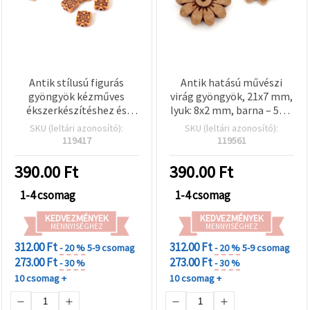
Antik stílusú figurás
Antik hatású művészi
gyöngyök kézműves
virág gyöngyök, 21x7 mm,
ékszerkészítéshez és
lyuk: 8x2 mm, barna – 50 g
kreatív hobbihoz, 13x11x6
(~45 db)
SKU (leltári azonosító):
SKU (leltári azonosító):
mm, furat: 2 mm, barna,
119417
119561
50 g (~68 db)
390.00
Ft
390.00
Ft
1-4 csomag
1-4 csomag
KEDVEZMÉNYEK
KEDVEZMÉNYEK
MENNYISÉGHEZ
MENNYISÉGHEZ
312.00 Ft
312.00 Ft
- 20 %
5-9 csomag
- 20 %
5-9 csomag
273.00 Ft
273.00 Ft
- 30 %
- 30 %
10 csomag +
10 csomag +