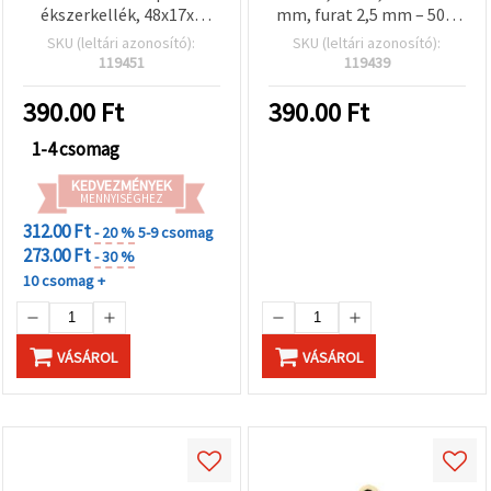
ékszerkellék, 48x17x6
mm, furat 2,5 mm – 50 g
mm, lyuk: 2 mm, barna -
(~15 db)
SKU (leltári azonosító):
SKU (leltári azonosító):
50 gramm (~18 db)
119451
119439
390.00
Ft
390.00
Ft
1-4 csomag
KEDVEZMÉNYEK
MENNYISÉGHEZ
312.00 Ft
- 20 %
5-9 csomag
273.00 Ft
- 30 %
10 csomag +
VÁSÁROL
VÁSÁROL