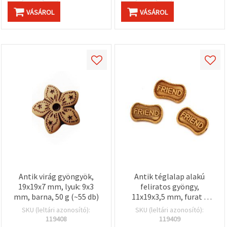
VÁSÁROL
VÁSÁROL
Antik virág gyöngyök,
Antik téglalap alakú
19x19x7 mm, lyuk: 9x3
feliratos gyöngy,
mm, barna, 50 g (~55 db)
11x19x3,5 mm, furat 2
mm, barna – 50 g (kb. 81
SKU (leltári azonosító):
SKU (leltári azonosító):
db)
119408
119409