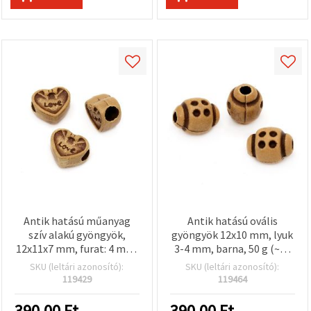
Antik hatású műanyag
Antik hatású ovális
szív alakú gyöngyök,
gyöngyök 12x10 mm, lyuk
12x11x7 mm, furat: 4 mm,
3-4 mm, barna, 50 g (~75
barna, 50 g (~80 db)
db)
SKU (leltári azonosító):
SKU (leltári azonosító):
119429
119464
390.00
Ft
390.00
Ft