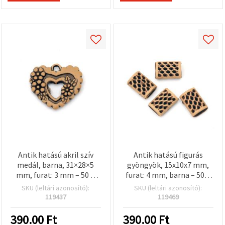
Antik hatású akril szív
Antik hatású figurás
medál, barna, 31×28×5
gyöngyök, 15x10x7 mm,
mm, furat: 3 mm – 50 g
furat: 4 mm, barna – 50 g
(~22 db)
(~117 db)
SKU (leltári azonosító):
SKU (leltári azonosító):
119437
119469
390.00
Ft
390.00
Ft