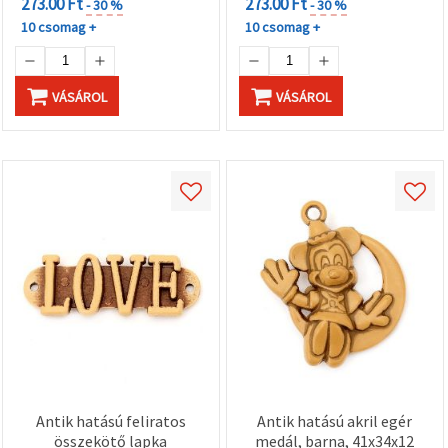
273.00 Ft
273.00 Ft
- 30 %
- 30 %
10 csomag +
10 csomag +
VÁSÁROL
VÁSÁROL
Antik hatású feliratos
Antik hatású akril egér
összekötő lapka
medál, barna, 41x34x12