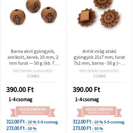
valamint
relevánsabb
tartalmat
és
hirdetéseket
jelenítsünk
meg,
beleértve
analitikai és
marketingpartnereink
segítségével
Barna akril gyöngyök,
Antik virág alakú
is.
antikolt, kerek, 10 mm, 2
gyöngyök 21x7 mm, furat
Az "Összes
mm furat — 50 g (kb. 75
7x2 mm, barna - 50 g (~40
elfogadása"
db), ékszerkészítéshez,
db)
SKU (leltári azonosító):
SKU (leltári azonosító):
gombra
karkötőkhöz,
119483
119482
kattintva
nyakláncokhoz és
elfogadhatja
az összes
dekorációhoz
390.00
Ft
390.00
Ft
sütit, vagy
a
1-4 csomag
1-4 csomag
Beállításokban
megadhatja
KEDVEZMÉNYEK
KEDVEZMÉNYEK
preferenciáit
MENNYISÉGHEZ
MENNYISÉGHEZ
az adott
típusú sütik
312.00 Ft
312.00 Ft
- 20 %
5-9 csomag
- 20 %
5-9 csomag
kiválasztásával
273.00 Ft
273.00 Ft
- 30 %
- 30 %
és a