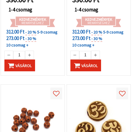
1-4 csomag
1-4 csomag
KEDVEZMÉNYEK
KEDVEZMÉNYEK
MENNYISÉGHEZ
MENNYISÉGHEZ
312.00 Ft
312.00 Ft
- 20 %
5-9 csomag
- 20 %
5-9 csomag
273.00 Ft
273.00 Ft
- 30 %
- 30 %
10 csomag +
10 csomag +
VÁSÁROL
VÁSÁROL