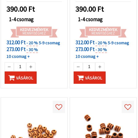
390.00
Ft
390.00
Ft
1-4 csomag
1-4 csomag
KEDVEZMÉNYEK
KEDVEZMÉNYEK
MENNYISÉGHEZ
MENNYISÉGHEZ
312.00 Ft
312.00 Ft
- 20 %
5-9 csomag
- 20 %
5-9 csomag
273.00 Ft
273.00 Ft
- 30 %
- 30 %
10 csomag +
10 csomag +
VÁSÁROL
VÁSÁROL