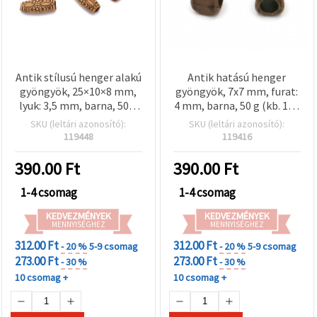
Antik stílusú henger alakú
Antik hatású henger
gyöngyök, 25×10×8 mm,
gyöngyök, 7x7 mm, furat:
lyuk: 3,5 mm, barna, 50 g
4 mm, barna, 50 g (kb. 157
(~25 db)
db)
SKU (leltári azonosító):
SKU (leltári azonosító):
119448
119416
390.00
Ft
390.00
Ft
1-4 csomag
1-4 csomag
KEDVEZMÉNYEK
KEDVEZMÉNYEK
MENNYISÉGHEZ
MENNYISÉGHEZ
312.00 Ft
312.00 Ft
- 20 %
5-9 csomag
- 20 %
5-9 csomag
273.00 Ft
273.00 Ft
- 30 %
- 30 %
10 csomag +
10 csomag +