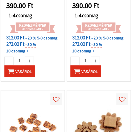
karkötőkhöz és
390.00
Ft
390.00
Ft
nyakláncokhoz
1-4 csomag
1-4 csomag
KEDVEZMÉNYEK
KEDVEZMÉNYEK
MENNYISÉGHEZ
MENNYISÉGHEZ
312.00 Ft
312.00 Ft
- 20 %
5-9 csomag
- 20 %
5-9 csomag
273.00 Ft
273.00 Ft
- 30 %
- 30 %
10 csomag +
10 csomag +
VÁSÁROL
VÁSÁROL