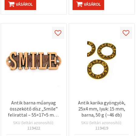
VÁSÁROL
VÁSÁROL
Antik barna műanyag
Antik karika gyöngyök,
összekötő dísz „Smile”
25x4 mm, lyuk: 15 mm,
felirattal – 55×17×5 mm,
barna, 50 g (~46 db)
furat 2 mm, 50 g (~16 db),
SKU (leltári azonosító):
SKU (leltári azonosító):
kézműves
119422
119419
ékszerkészítéshez,