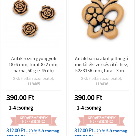
Antik rózsa gyöngyök
Antik barna akril pillangó
18x6 mm, furat 8x2 mm,
medál ékszerkészítéshez,
barna, 50 g (~45 db)
52×31×6 mm, furat: 3 mm
– 50 g (kb. 18 db)
SKU (leltári azonosító):
SKU (leltári azonosító):
119465
119436
390.00
Ft
390.00
Ft
1-4 csomag
1-4 csomag
KEDVEZMÉNYEK
KEDVEZMÉNYEK
MENNYISÉGHEZ
MENNYISÉGHEZ
312.00 Ft
312.00 Ft
- 20 %
5-9 csomag
- 20 %
5-9 csomag