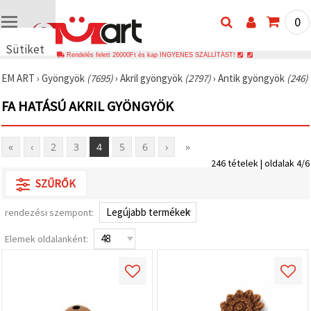
0
Sütiket
Rendelés felett 26000Ft és kap INGYENES SZÁLLÍTÁST!
használunk
EM ART
›
Gyöngyök
(7695)
›
Akril gyöngyök
(2797)
›
Antik gyöngyök
(246)
🍪 Cookie-
kat és
FA HATÁSÚ AKRIL GYÖNGYÖK
hasonló
technológiákat
használunk
annak
«
‹
2
3
4
5
6
›
»
érdekében,
hogy
246 tételek | oldalak 4/6
biztosítsuk
SZŰRŐK
a weboldal
megfelelő
működését,
rendezési szempont:
javítsuk az
Ön
Elemek oldalanként:
felhasználói
élményét,
és az Ön
hozzájárulásával
elemezzük
a
forgalmat,