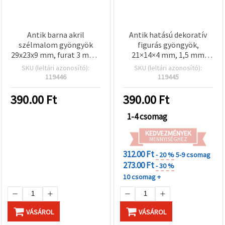
Antik barna akril
Antik hatású dekoratív
szélmalom gyöngyök
figurás gyöngyök,
29x23x9 mm, furat 3 mm -
21×14×4 mm, 1,5 mm
50 g (~15 db)
furat, barna – 50 g (~75
SKU (leltári azonosító):
SKU (leltári azonosító):
db)
119446
119445
390.00
Ft
390.00
Ft
1-4 csomag
KEDVEZMÉNYEK
MENNYISÉGHEZ
312.00 Ft
- 20 %
5-9 csomag
273.00 Ft
- 30 %
10 csomag +
VÁSÁROL
VÁSÁROL