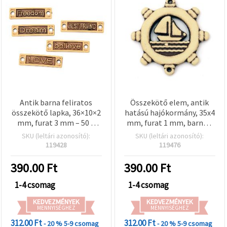
Antik barna feliratos
Összekötő elem, antik
összekötő lapka, 36×10×2
hatású hajókormány, 35x4
mm, furat 3 mm – 50 g
mm, furat 1 mm, barna –
(kb. 88 db)
50 g (~13 db)
SKU (leltári azonosító):
SKU (leltári azonosító):
119428
119476
390.00
Ft
390.00
Ft
1-4 csomag
1-4 csomag
KEDVEZMÉNYEK
KEDVEZMÉNYEK
MENNYISÉGHEZ
MENNYISÉGHEZ
312.00 Ft
312.00 Ft
- 20 %
5-9 csomag
- 20 %
5-9 csomag