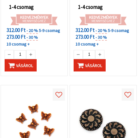
1-4 csomag
1-4 csomag
KEDVEZMÉNYEK
KEDVEZMÉNYEK
MENNYISÉGHEZ
MENNYISÉGHEZ
312.00 Ft
312.00 Ft
- 20 %
5-9 csomag
- 20 %
5-9 csomag
273.00 Ft
273.00 Ft
- 30 %
- 30 %
10 csomag +
10 csomag +
VÁSÁROL
VÁSÁROL