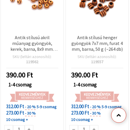
Antik stílusú akril
Antik stílusú henger
műanyag gyöngyök,
gyöngyök 7x7 mm, furat 4
kerek, barna, 8x9 mm,
mm, barna, 50 g (~264 db)
furat 2,5 mm, 50 g (~105
SKU (leltári azonosító):
SKU (leltári azonosító):
db)
119562
119557
390.00
Ft
390.00
Ft
1-4 csomag
1-4 csomag
KEDVEZMÉNYEK
KEDVEZMÉNYEK
MENNYISÉGHEZ
MENNYISÉGHEZ
312.00 Ft
312.00 Ft
- 20 %
5-9 csomag
- 20 %
5-9 csomag
273.00 Ft
273.00 Ft
- 30 %
- 30 %
10 csomag +
10 csomag +