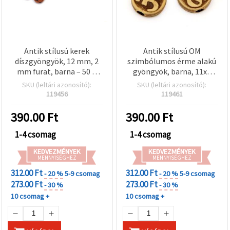
Antik stílusú kerek
Antik stílusú OM
díszgyöngyök, 12 mm, 2
szimbólumos érme alakú
mm furat, barna – 50 g
gyöngyök, barna, 11x5
(~46 db)
mm, furat: 2,5 mm – 50 g
SKU (leltári azonosító):
SKU (leltári azonosító):
(~120 db)
119456
119461
390.00
Ft
390.00
Ft
1-4 csomag
1-4 csomag
KEDVEZMÉNYEK
KEDVEZMÉNYEK
MENNYISÉGHEZ
MENNYISÉGHEZ
312.00 Ft
312.00 Ft
- 20 %
5-9 csomag
- 20 %
5-9 csomag
273.00 Ft
273.00 Ft
- 30 %
- 30 %
10 csomag +
10 csomag +