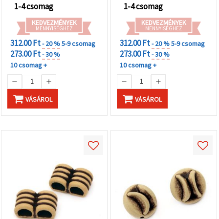
1-4 csomag
1-4 csomag
KEDVEZMÉNYEK
KEDVEZMÉNYEK
MENNYISÉGHEZ
MENNYISÉGHEZ
312.00 Ft
312.00 Ft
- 20 %
5-9 csomag
- 20 %
5-9 csomag
273.00 Ft
273.00 Ft
- 30 %
- 30 %
10 csomag +
10 csomag +
VÁSÁROL
VÁSÁROL