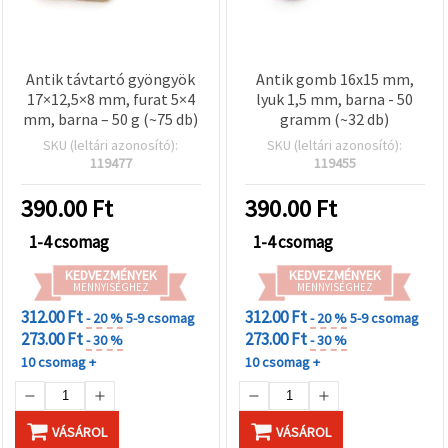
Antik távtartó gyöngyök
Antik gomb 16x15 mm,
17×12,5×8 mm, furat 5×4
lyuk 1,5 mm, barna - 50
mm, barna – 50 g (~75 db)
gramm (~32 db)
SKU (leltári azonosító):
SKU (leltári azonosító):
119477
119455
390.00
Ft
390.00
Ft
1-4 csomag
1-4 csomag
KEDVEZMÉNYEK
KEDVEZMÉNYEK
MENNYISÉGHEZ
MENNYISÉGHEZ
312.00 Ft
312.00 Ft
- 20 %
5-9 csomag
- 20 %
5-9 csomag
273.00 Ft
273.00 Ft
- 30 %
- 30 %
10 csomag +
10 csomag +
VÁSÁROL
VÁSÁROL